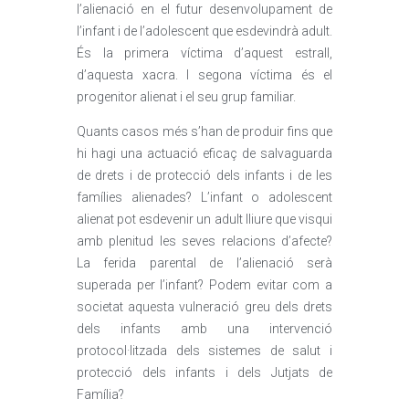
l’alienació en el futur desenvolupament de
l’infant i de l’adolescent que esdevindrà adult.
És la primera víctima d’aquest estrall,
d’aquesta xacra. I segona víctima és el
progenitor alienat i el seu grup familiar.
Quants casos més s’han de produir fins que
hi hagi una actuació eficaç de salvaguarda
de drets i de protecció dels infants i de les
famílies alienades? L’infant o adolescent
alienat pot esdevenir un adult lliure que visqui
amb plenitud les seves relacions d’afecte?
La ferida parental de l’alienació serà
superada per l’infant? Podem evitar com a
societat aquesta vulneració greu dels drets
dels infants amb una intervenció
protocol·litzada dels sistemes de salut i
protecció dels infants i dels Jutjats de
Família?