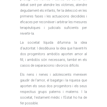
debat serè per atendre les víctimes, atendre
degudament els infants, fer la detecció en les
primeres fases i les actuacions decidides i
eficaces per reconèixer i arbitrar les mesures
terapèutiques i judicials suficients per
revertir-la.
La societat líquida difumina la idea
d’autoritat. I desdibuixa la idea que havent-hi
dos progenitors ambdós aporten amor al
fill, i ambdós són necessaris, també en els
casos de separacions i divorcis difícils.
Els nens i nenes i adolescents mereixen
gaudir de l’amor, el bagatge i la riquesa que
aporten els seus dos progenitors i els seus
respectius grups paterns i materns. I la
societat, l’estament mèdic i l’Estat ho ha de
fer possible.