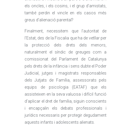
els oncles, i els cosins, i el grup d’amistats,
també perdin el vincle en els casos més
greus d’alienació parental?
Finalment, necessitem que l’autoritat de
l’Estat, des de la Fiscalia que ha de vetllar per
la protecció dels drets dels menors,
naturalment el síndic de greuges com a
comissionat del Parlament de Catalunya
pels drets de la infància i sens dubte el Poder
Judicial, jutges i magistrats responsables
dels Jutjats de Família, assessorats pels
equips de psicologia (EATAF) que els
assisteixen en la seva valuosa i difícil funció
d’aplicar el dret de família, siguin conscients
i encapçalin els debats professionals i
jurídics necessaris per protegir degudament
aquests infants i adolescents alienats.