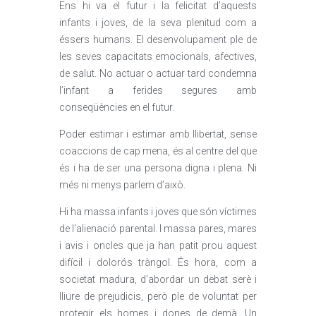
Ens hi va el futur i la felicitat d’aquests
infants i joves, de la seva plenitud com a
éssers humans. El desenvolupament ple de
les seves capacitats emocionals, afectives,
de salut. No actuar o actuar tard condemna
l’infant a ferides segures amb
conseqüències en el futur.
Poder estimar i estimar amb llibertat, sense
coaccions de cap mena, és al centre del que
és i ha de ser una persona digna i plena. Ni
més ni menys parlem d’això.
Hi ha massa infants i joves que són víctimes
de l’alienació parental. I massa pares, mares
i avis i oncles que ja han patit prou aquest
difícil i dolorós tràngol. És hora, com a
societat madura, d’abordar un debat serè i
lliure de prejudicis, però ple de voluntat per
protegir els homes i dones de demà. Un