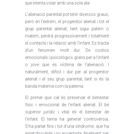
que intenta volar amb una sola ala.
L’alienació parental pot tenir diversos graus,
però en l’extrem, el progenitor alienat i tot el
grup parental alienat, tant sigui patern o
matern, perdrà progressivament i totalment
el contacte i la relació amb l’infant. Es tracta
d’un fenomen molt dur. De costos
emocionals i psicològics grans per a l’infant
o jove que és víctima de l’alienació. I
naturalment, difícil i dur per al progenitor
alienat i el seu grup parental, tant si és la
banda materna com la paterna.
El primer que cal és preservar el benestar
físic i emocional de l’infant alienat. El bé
superior jurídic i vital és el benestar de
l’infant. El tema ha generat controvèrsia.
S’ha parlat fins i tot d’una síndrome, que ha
estat discutida i no acceptada, finalment, per