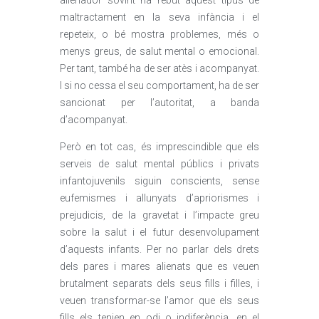
alienador sovint ha rebut aquest tipus de
maltractament en la seva infància i el
repeteix, o bé mostra problemes, més o
menys greus, de salut mental o emocional.
Per tant, també ha de ser atès i acompanyat.
I si no cessa el seu comportament, ha de ser
sancionat per l’autoritat, a banda
d’acompanyat.
Però en tot cas, és imprescindible que els
serveis de salut mental públics i privats
infantojuvenils siguin conscients, sense
eufemismes i allunyats d’apriorismes i
prejudicis, de la gravetat i l’impacte greu
sobre la salut i el futur desenvolupament
d’aquests infants. Per no parlar dels drets
dels pares i mares alienats que es veuen
brutalment separats dels seus fills i filles, i
veuen transformar-se l’amor que els seus
fills els tenien en odi o indiferència, en el