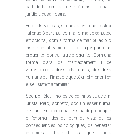
part de la ciència i del món institucional i
jurídic a casa nostra.
En qualsevol cas, sí que sabem que existeix
l’alienació parental com a forma de xantatge
emocional, com a forma de manipulació o
instrumentalització del fill o filla per part d’un
progenitor contra l’altre progenitor. Com una
forma clara de maltractament i de
vulneració dels drets dels infants; i dels drets
humans per l’impacte que té en el menor i en
el seu sistema familiar.
Soc politòleg i no psicòleg, ni psiquiatre, ni
jurista. Però, sobretot, soc un ésser humà.
Per tant, em preocupa i ens ha de preocupar
el fenomen des del punt de vista de les
conseqüències psicològiques, de benestar
emocional, traumàtiques que tindrà