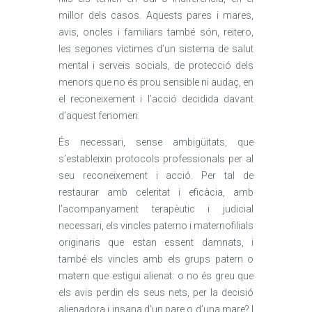
millor dels casos. Aquests pares i mares,
avis, oncles i familiars també són, reitero,
les segones víctimes d’un sistema de salut
mental i serveis socials, de protecció dels
menors que no és prou sensible ni audaç, en
el reconeixement i l’acció decidida davant
d’aquest fenomen.
És necessari, sense ambigüitats, que
s’estableixin protocols professionals per al
seu reconeixement i acció. Per tal de
restaurar amb celeritat i eficàcia, amb
l’acompanyament terapèutic i judicial
necessari, els vincles paterno i maternofilials
originaris que estan essent damnats, i
també els vincles amb els grups patern o
matern que estigui alienat: o no és greu que
els avis perdin els seus nets, per la decisió
alienadora i insana d’un pare o d’una mare? I