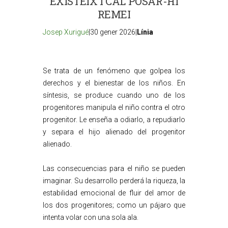
EXISTEIX I CAL POSAR-HI
REMEI
Josep Xurigué
|30 gener 2026|
Línia
Se trata de un fenómeno que golpea los
derechos y el bienestar de los niños. En
síntesis, se produce cuando uno de los
progenitores manipula el niño contra el otro
progenitor. Le enseña a odiarlo, a repudiarlo
y separa el hijo alienado del progenitor
alienado.
Las consecuencias para el niño se pueden
imaginar. Su desarrollo perderá la riqueza, la
estabilidad emocional de fluir del amor de
los dos progenitores; como un pájaro que
intenta volar con una sola ala.