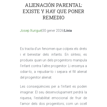
ALIENACIÓN PARENTAL:
EXISTE Y HAY QUE PONER
REMEDIO
Josep Xurigué
|30 gener 2026|
Línia
Es tracta d’un fenomen que colpeix els drets
i el benestar dels infants. En síntesi, es
produeix quan un dels progenitors manipula
l’infant contra l’altre progenitor. Li ensenya a
odiar-lo, a repudiar-lo i separa el fill alienat
del progenitor alienat.
Les conseqüències per a l’infant es poden
imaginar. El seu desenvolupament perdrà la
riquesa, l’estabilitat emocional de fruir de
l’amor dels dos progenitors; com un ocell