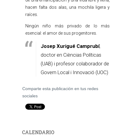
de una emancipación y una vida libre y llena,
hacen falta dos alas, una mochila ligera y
raíces.
Ningún niño más privado de lo más
esencial: el amor de sus progenitores.
Josep Xurigué Camprubí
,
doctor en Cièncias Políticas
(UAB) i profesor colaborador de
Govern Local i Innovació (UOC)
Comparte esta publicación en tus redes
sociales
CALENDARIO