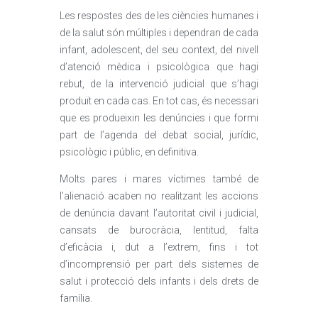
Les respostes des de les ciències humanes i
de la salut són múltiples i dependran de cada
infant, adolescent, del seu context, del nivell
d’atenció mèdica i psicològica que hagi
rebut, de la intervenció judicial que s’hagi
produït en cada cas. En tot cas, és necessari
que es produeixin les denúncies i que formi
part de l’agenda del debat social, jurídic,
psicològic i públic, en definitiva.
Molts pares i mares víctimes també de
l’alienació acaben no realitzant les accions
de denúncia davant l’autoritat civil i judicial,
cansats de burocràcia, lentitud, falta
d’eficàcia i, dut a l’extrem, fins i tot
d’incomprensió per part dels sistemes de
salut i protecció dels infants i dels drets de
família.