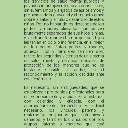
los servicios de salud mental públicos y
privados infantojuveniles sean conscientes,
sin eufemismos y alejados de apriorismos y
prejuicios, de la gravedad y el impacto grave
sobre la salud y el futuro desarrollo de estos
niños. Por no hablar de los derechos de los
padres y madres alienados que se ven
brutalmente separados de sus hijos e hijas,
y ven transformarse el amor que sus hijos
les tenían en odio o indiferencia, en el mejor
de los casos. Estos padres y madres,
abuelos, tíos y familiares también son,
reitero, las segundas víctimas de un sistema
de salud mental y servicios sociales, de
protección de los menores que no es
bastante sensible ni audaz, en el
reconocimiento y la acción decidida ante
este fenómeno.
Es necesario, sin ambigüedades, que se
establezcan protocolos profesionales para
su reconocimiento y acción. Para restaurar
con celeridad y eficacia, con el
acompañamiento terapéutico y judicial
necesario, los vínculos paterno y
maternofilial originarios que están siendo
dañados, y también los vínculos con los
grupos paterno o materno que esté