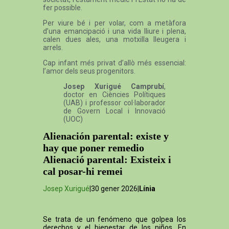
fer possible.
Per viure bé i per volar, com a metàfora
d’una emancipació i una vida lliure i plena,
calen dues ales, una motxilla lleugera i
arrels.
Cap infant més privat d’allò més essencial:
l’amor dels seus progenitors.
Josep Xurigué Camprubí
,
doctor en Ciències Polítiques
(UAB) i professor col·laborador
de Govern Local i Innovació
(UOC)
Alienación parental: existe y
hay que poner remedio
Alienació parental: Existeix i
cal posar-hi remei
Josep Xurigué
|30 gener 2026|
Línia
Se trata de un fenómeno que golpea los
derechos y el bienestar de los niños. En