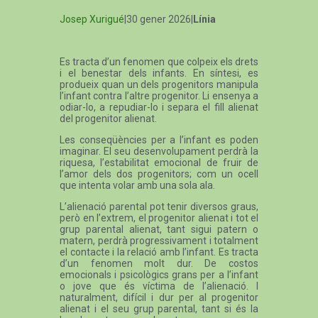
Josep Xurigué
|30 gener 2026|
Línia
Es tracta d’un fenomen que colpeix els drets
i el benestar dels infants. En síntesi, es
produeix quan un dels progenitors manipula
l’infant contra l’altre progenitor. Li ensenya a
odiar-lo, a repudiar-lo i separa el fill alienat
del progenitor alienat.
Les conseqüències per a l’infant es poden
imaginar. El seu desenvolupament perdrà la
riquesa, l’estabilitat emocional de fruir de
l’amor dels dos progenitors; com un ocell
que intenta volar amb una sola ala.
L’alienació parental pot tenir diversos graus,
però en l’extrem, el progenitor alienat i tot el
grup parental alienat, tant sigui patern o
matern, perdrà progressivament i totalment
el contacte i la relació amb l’infant. Es tracta
d’un fenomen molt dur. De costos
emocionals i psicològics grans per a l’infant
o jove que és víctima de l’alienació. I
naturalment, difícil i dur per al progenitor
alienat i el seu grup parental, tant si és la