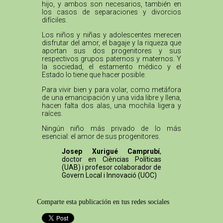
hijo, y ambos son necesarios, también en
los casos de separaciones y divorcios
difíciles.
Los niños y niñas y adolescentes merecen
disfrutar del amor, el bagaje y la riqueza que
aportan sus dos progenitores y sus
respectivos grupos paternos y maternos. Y
la sociedad, el estamento médico y el
Estado lo tiene que hacer posible.
Para vivir bien y para volar, como metáfora
de una emancipación y una vida libre y llena,
hacen falta dos alas, una mochila ligera y
raíces.
Ningún niño más privado de lo más
esencial: el amor de sus progenitores.
Josep Xurigué Camprubí
,
doctor en Cièncias Políticas
(UAB) i profesor colaborador de
Govern Local i Innovació (UOC)
Comparte esta publicación en tus redes sociales