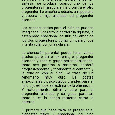
síntesis, se produce cuando uno de los
progenitores manipula el niño contra el otro
progenitor. Le enseña a odiarlo, a repudiarlo
y separa el hijo alienado del progenitor
alienado.
Las consecuencias para el niño se pueden
imaginar. Su desarrollo perderá la riqueza, la
estabilidad emocional de fluir del amor de
los dos progenitores; como un pájaro que
intenta volar con una sola ala.
La alienación parental puede tener varios
grados, pero en el extremo, el progenitor
alienado y todo el grupo parental alienado,
tanto sea paterno o materno, perderá
progresivamente y totalmente el contacto y
la relación con el niño. Se trata de un
fenómeno muy duro. De costes
emocionales y psicológicos grandes para el
niño o joven que es víctima de la alienación.
Y naturalmente, difícil y duro para el
progenitor alienado y su grupo parental,
tanto si es la banda materna como la
paterna.
El primero que hace falta es preservar el
bienestar físico y emocional del niño