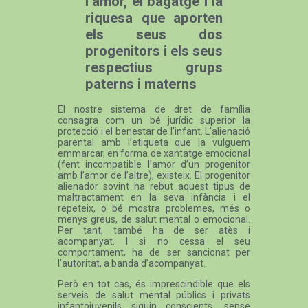
l’amor, el bagatge i la
riquesa que aporten
els seus dos
progenitors i els seus
respectius grups
paterns i materns
El nostre sistema de dret de família
consagra com un bé jurídic superior la
protecció i el benestar de l’infant. L’alienació
parental amb l’etiqueta que la vulguem
emmarcar, en forma de xantatge emocional
(fent incompatible l’amor d’un progenitor
amb l’amor de l’altre), existeix. El progenitor
alienador sovint ha rebut aquest tipus de
maltractament en la seva infància i el
repeteix, o bé mostra problemes, més o
menys greus, de salut mental o emocional.
Per tant, també ha de ser atès i
acompanyat. I si no cessa el seu
comportament, ha de ser sancionat per
l’autoritat, a banda d’acompanyat.
Però en tot cas, és imprescindible que els
serveis de salut mental públics i privats
infantojuvenils siguin conscients, sense