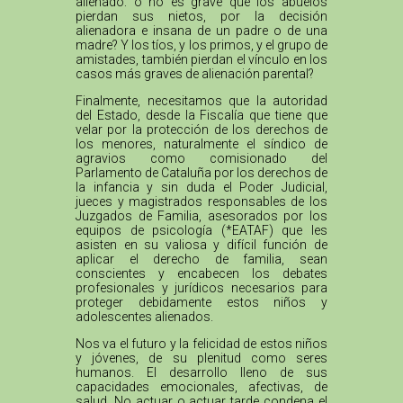
alienado: o no es grave que los abuelos
pierdan sus nietos, por la decisión
alienadora e insana de un padre o de una
madre? Y los tíos, y los primos, y el grupo de
amistades, también pierdan el vínculo en los
casos más graves de alienación parental?
Finalmente, necesitamos que la autoridad
del Estado, desde la Fiscalía que tiene que
velar por la protección de los derechos de
los menores, naturalmente el síndico de
agravios como comisionado del
Parlamento de Cataluña por los derechos de
la infancia y sin duda el Poder Judicial,
jueces y magistrados responsables de los
Juzgados de Familia, asesorados por los
equipos de psicología (*EATAF) que les
asisten en su valiosa y difícil función de
aplicar el derecho de familia, sean
conscientes y encabecen los debates
profesionales y jurídicos necesarios para
proteger debidamente estos niños y
adolescentes alienados.
Nos va el futuro y la felicidad de estos niños
y jóvenes, de su plenitud como seres
humanos. El desarrollo lleno de sus
capacidades emocionales, afectivas, de
salud. No actuar o actuar tarde condena el