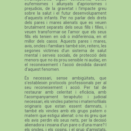
eufemismes i allunyats d’apriorismes i
prejudicis, de la gravetat i l’impacte greu
sobre la salut i el futur desenvolupament
d’aquests infants. Per no parlar dels drets
dels pares i mares alienats que es veuen
brutalment separats dels seus fills i filles, i
veuen transformar-se l’amor que els seus
fills els tenien en odi o indiferència, en el
millor dels casos. Aquests pares i mares,
avis, oncles i familiars també són, reitero, les
segones víctimes d’un sistema de salut
mental i serveis socials, de protecció dels
menors que no és prou sensible ni audaç, en
el reconeixement i l’acció decidida davant
d’aquest fenomen.
És necessari, sense ambigüitats, que
s’estableixin protocols professionals per al
seu reconeixement i acció. Per tal de
restaurar amb celeritat i eficàcia, amb
l’acompanyament terapèutic i judicial
necessari, els vincles paterno i maternofilials
originaris que estan essent damnats, i
també els vincles amb els grups patern o
matern que estigui alienat: o no és greu que
els avis perdin els seus nets, per la decisió
alienadora i insana d’un pare o d’una mare? I
els oncles, i els cosins, i el grup d’amistats,