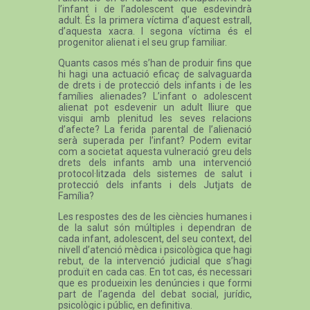
l’infant i de l’adolescent que esdevindrà
adult. És la primera víctima d’aquest estrall,
d’aquesta xacra. I segona víctima és el
progenitor alienat i el seu grup familiar.
Quants casos més s’han de produir fins que
hi hagi una actuació eficaç de salvaguarda
de drets i de protecció dels infants i de les
famílies alienades? L’infant o adolescent
alienat pot esdevenir un adult lliure que
visqui amb plenitud les seves relacions
d’afecte? La ferida parental de l’alienació
serà superada per l’infant? Podem evitar
com a societat aquesta vulneració greu dels
drets dels infants amb una intervenció
protocol·litzada dels sistemes de salut i
protecció dels infants i dels Jutjats de
Família?
Les respostes des de les ciències humanes i
de la salut són múltiples i dependran de
cada infant, adolescent, del seu context, del
nivell d’atenció mèdica i psicològica que hagi
rebut, de la intervenció judicial que s’hagi
produït en cada cas. En tot cas, és necessari
que es produeixin les denúncies i que formi
part de l’agenda del debat social, jurídic,
psicològic i públic, en definitiva.