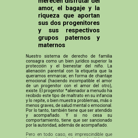
merecen disfrutar del
amor, el bagaje y la
riqueza que aportan
sus dos progenitores
y sus respectivos
grupos paternos y
maternos
Nuestro sistema de derecho de familia
consagra como un bien jurídico superior la
protección y el bienestar del niño. La
alienación parental con la etiqueta que la
queramos enmarcar, en forma de chantaje
emocional (haciendo incompatible el amor
de un progenitor con el amor del otro),
existe. El progenitor *alienador a menudo ha
recibido este tipo de maltrato en su infancia
y lo repite, o bien muestra problemas, más o
menos graves, de salud mental o emocional.
Por lo tanto, también tiene que ser atendido
y acompañado. Y si no cesa su
comportamiento, tiene que ser sancionado
por la autoridad, además de acompañado.
Pero en todo caso, es imprescindible que