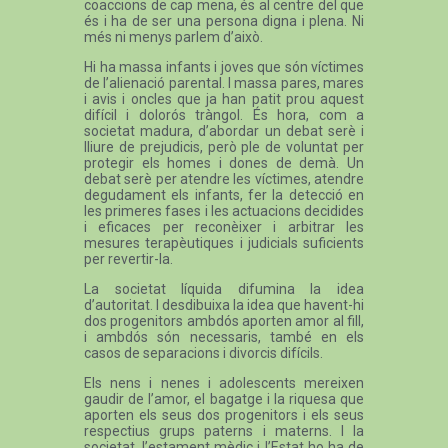
coaccions de cap mena, és al centre del que
és i ha de ser una persona digna i plena. Ni
més ni menys parlem d’això.
Hi ha massa infants i joves que són víctimes
de l’alienació parental. I massa pares, mares
i avis i oncles que ja han patit prou aquest
difícil i dolorós tràngol. És hora, com a
societat madura, d’abordar un debat serè i
lliure de prejudicis, però ple de voluntat per
protegir els homes i dones de demà. Un
debat serè per atendre les víctimes, atendre
degudament els infants, fer la detecció en
les primeres fases i les actuacions decidides
i eficaces per reconèixer i arbitrar les
mesures terapèutiques i judicials suficients
per revertir-la.
La societat líquida difumina la idea
d’autoritat. I desdibuixa la idea que havent-hi
dos progenitors ambdós aporten amor al fill,
i ambdós són necessaris, també en els
casos de separacions i divorcis difícils.
Els nens i nenes i adolescents mereixen
gaudir de l’amor, el bagatge i la riquesa que
aporten els seus dos progenitors i els seus
respectius grups paterns i materns. I la
societat, l’estament mèdic i l’Estat ho ha de