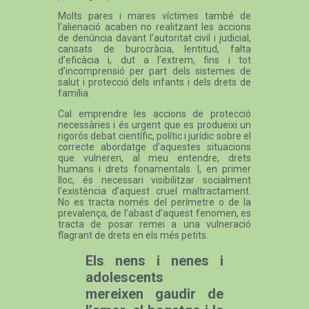
Molts pares i mares víctimes també de
l’alienació acaben no realitzant les accions
de denúncia davant l’autoritat civil i judicial,
cansats de burocràcia, lentitud, falta
d’eficàcia i, dut a l’extrem, fins i tot
d’incomprensió per part dels sistemes de
salut i protecció dels infants i dels drets de
família.
Cal emprendre les accions de protecció
necessàries i és urgent que es produeixi un
rigorós debat científic, polític i jurídic sobre el
correcte abordatge d’aquestes situacions
que vulneren, al meu entendre, drets
humans i drets fonamentals. I, en primer
lloc, és necessari visibilitzar socialment
l’existència d’aquest cruel maltractament.
No es tracta només del perímetre o de la
prevalença, de l’abast d’aquest fenomen, es
tracta de posar remei a una vulneració
flagrant de drets en els més petits.
Els nens i nenes i
adolescents
mereixen gaudir de