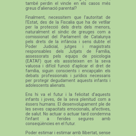
també perdin el vincle en els casos més
greus d’alienació parental?
Finalment, necessitem que l’autoritat de
l’Estat, des de la Fiscalia que ha de vetllar
per la protecció dels drets dels menors,
naturalment el síndic de greuges com a
comissionat del Parlament de Catalunya
pels drets de la infància i sens dubte el
Poder Judicial, jutges i magistrats
responsables dels Jutjats de Família,
assessorats pels equips de psicologia
(EATAF) que els assisteixen en la seva
valuosa i difícil funció d’aplicar el dret de
família, siguin conscients i encapçalin els
debats professionals i jurídics necessaris
per protegir degudament aquests infants i
adolescents alienats.
Ens hi va el futur i la felicitat d’aquests
infants i joves, de la seva plenitud com a
éssers humans. El desenvolupament ple de
les seves capacitats emocionals, afectives,
de salut. No actuar o actuar tard condemna
l’infant a ferides segures amb
conseqüències en el futur.
Poder estimar i estimar amb llibertat, sense