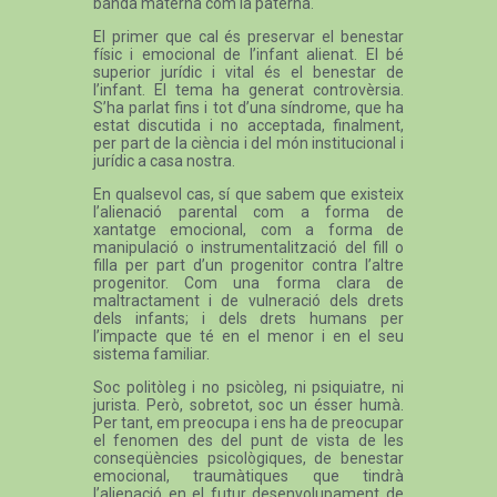
banda materna com la paterna.
El primer que cal és preservar el benestar
físic i emocional de l’infant alienat. El bé
superior jurídic i vital és el benestar de
l’infant. El tema ha generat controvèrsia.
S’ha parlat fins i tot d’una síndrome, que ha
estat discutida i no acceptada, finalment,
per part de la ciència i del món institucional i
jurídic a casa nostra.
En qualsevol cas, sí que sabem que existeix
l’alienació parental com a forma de
xantatge emocional, com a forma de
manipulació o instrumentalització del fill o
filla per part d’un progenitor contra l’altre
progenitor. Com una forma clara de
maltractament i de vulneració dels drets
dels infants; i dels drets humans per
l’impacte que té en el menor i en el seu
sistema familiar.
Soc politòleg i no psicòleg, ni psiquiatre, ni
jurista. Però, sobretot, soc un ésser humà.
Per tant, em preocupa i ens ha de preocupar
el fenomen des del punt de vista de les
conseqüències psicològiques, de benestar
emocional, traumàtiques que tindrà
l’alienació en el futur desenvolupament de