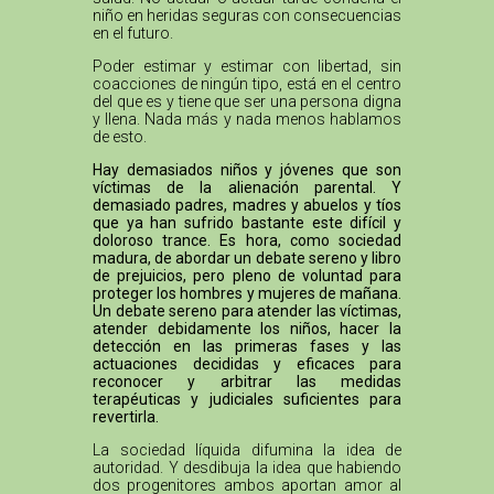
niño en heridas seguras con consecuencias
en el futuro.
Poder estimar y estimar con libertad, sin
coacciones de ningún tipo, está en el centro
del que es y tiene que ser una persona digna
y llena. Nada más y nada menos hablamos
de esto.
Hay demasiados niños y jóvenes que son
víctimas de la alienación parental. Y
demasiado padres, madres y abuelos y tíos
que ya han sufrido bastante este difícil y
doloroso trance. Es hora, como sociedad
madura, de abordar un debate sereno y libro
de prejuicios, pero pleno de voluntad para
proteger los hombres y mujeres de mañana.
Un debate sereno para atender las víctimas,
atender debidamente los niños, hacer la
detección en las primeras fases y las
actuaciones decididas y eficaces para
reconocer y arbitrar las medidas
terapéuticas y judiciales suficientes para
revertirla.
La sociedad líquida difumina la idea de
autoridad. Y desdibuja la idea que habiendo
dos progenitores ambos aportan amor al