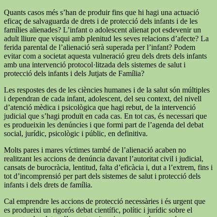
Quants casos més s’han de produir fins que hi hagi una actuació
eficaç de salvaguarda de drets i de protecció dels infants i de les
famílies alienades? L’infant o adolescent alienat pot esdevenir un
adult lliure que visqui amb plenitud les seves relacions d’afecte? La
ferida parental de l’alienació serà superada per l’infant? Podem
evitar com a societat aquesta vulneració greu dels drets dels infants
amb una intervenció protocol·litzada dels sistemes de salut i
protecció dels infants i dels Jutjats de Família?
Les respostes des de les ciències humanes i de la salut són múltiples
i dependran de cada infant, adolescent, del seu context, del nivell
d’atenció mèdica i psicològica que hagi rebut, de la intervenció
judicial que s’hagi produït en cada cas. En tot cas, és necessari que
es produeixin les denúncies i que formi part de l’agenda del debat
social, jurídic, psicològic i públic, en definitiva.
Molts pares i mares víctimes també de l’alienació acaben no
realitzant les accions de denúncia davant l’autoritat civil i judicial,
cansats de burocràcia, lentitud, falta d’eficàcia i, dut a l’extrem, fins i
tot d’incomprensió per part dels sistemes de salut i protecció dels
infants i dels drets de família.
Cal emprendre les accions de protecció necessàries i és urgent que
es produeixi un rigorós debat científic, polític i jurídic sobre el