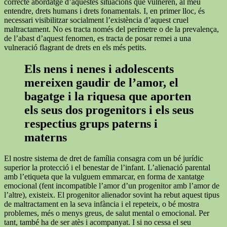
correcte abordatge d’aquestes situacions que vulneren, al meu
entendre, drets humans i drets fonamentals. I, en primer lloc, és
necessari visibilitzar socialment l’existència d’aquest cruel
maltractament. No es tracta només del perímetre o de la prevalença,
de l’abast d’aquest fenomen, es tracta de posar remei a una
vulneració flagrant de drets en els més petits.
Els nens i nenes i adolescents
mereixen gaudir de l’amor, el
bagatge i la riquesa que aporten
els seus dos progenitors i els seus
respectius grups paterns i
materns
El nostre sistema de dret de família consagra com un bé jurídic
superior la protecció i el benestar de l’infant. L’alienació parental
amb l’etiqueta que la vulguem emmarcar, en forma de xantatge
emocional (fent incompatible l’amor d’un progenitor amb l’amor de
l’altre), existeix. El progenitor alienador sovint ha rebut aquest tipus
de maltractament en la seva infància i el repeteix, o bé mostra
problemes, més o menys greus, de salut mental o emocional. Per
tant, també ha de ser atès i acompanyat. I si no cessa el seu