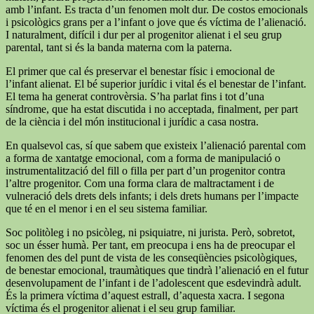
amb l’infant. Es tracta d’un fenomen molt dur. De costos emocionals
i psicològics grans per a l’infant o jove que és víctima de l’alienació.
I naturalment, difícil i dur per al progenitor alienat i el seu grup
parental, tant si és la banda materna com la paterna.
El primer que cal és preservar el benestar físic i emocional de
l’infant alienat. El bé superior jurídic i vital és el benestar de l’infant.
El tema ha generat controvèrsia. S’ha parlat fins i tot d’una
síndrome, que ha estat discutida i no acceptada, finalment, per part
de la ciència i del món institucional i jurídic a casa nostra.
En qualsevol cas, sí que sabem que existeix l’alienació parental com
a forma de xantatge emocional, com a forma de manipulació o
instrumentalització del fill o filla per part d’un progenitor contra
l’altre progenitor. Com una forma clara de maltractament i de
vulneració dels drets dels infants; i dels drets humans per l’impacte
que té en el menor i en el seu sistema familiar.
Soc politòleg i no psicòleg, ni psiquiatre, ni jurista. Però, sobretot,
soc un ésser humà. Per tant, em preocupa i ens ha de preocupar el
fenomen des del punt de vista de les conseqüències psicològiques,
de benestar emocional, traumàtiques que tindrà l’alienació en el futur
desenvolupament de l’infant i de l’adolescent que esdevindrà adult.
És la primera víctima d’aquest estrall, d’aquesta xacra. I segona
víctima és el progenitor alienat i el seu grup familiar.