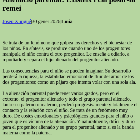
remei
Josep Xurigué
|30 gener 2026|
Línia
Se trata de un fenómeno que golpea los derechos y el bienestar de
los niños. En síntesis, se produce cuando uno de los progenitores
manipula el niño contra el otro progenitor. Le enseña a odiarlo, a
repudiarlo y separa el hijo alienado del progenitor alienado.
Las consecuencias para el niño se pueden imaginar. Su desarrollo
perderá la riqueza, la estabilidad emocional de fluir del amor de los
dos progenitores; como un pájaro que intenta volar con una sola ala.
La alienación parental puede tener varios grados, pero en el
extremo, el progenitor alienado y todo el grupo parental alienado,
tanto sea paterno o materno, perderá progresivamente y totalmente el
contacto y la relación con el niño. Se trata de un fenómeno muy
duro. De costes emocionales y psicológicos grandes para el niño o
joven que es víctima de la alienación. Y naturalmente, difícil y duro
para el progenitor alienado y su grupo parental, tanto si es la banda
materna como la paterna.