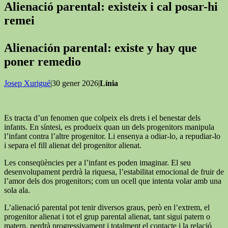
Alienació parental: existeix i cal posar-hi
remei
Alienación parental: existe y hay que
poner remedio
Josep Xurigué
|30 gener 2026|
Línia
Es tracta d’un fenomen que colpeix els drets i el benestar dels
infants. En síntesi, es produeix quan un dels progenitors manipula
l’infant contra l’altre progenitor. Li ensenya a odiar-lo, a repudiar-lo
i separa el fill alienat del progenitor alienat.
Les conseqüències per a l’infant es poden imaginar. El seu
desenvolupament perdrà la riquesa, l’estabilitat emocional de fruir de
l’amor dels dos progenitors; com un ocell que intenta volar amb una
sola ala.
L’alienació parental pot tenir diversos graus, però en l’extrem, el
progenitor alienat i tot el grup parental alienat, tant sigui patern o
matern, perdrà progressivament i totalment el contacte i la relació