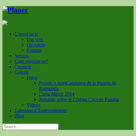
L’associació
Qui som
On estem
Estatuts
Serveis
Com associar-se?
Contacte
Galeria
Fotos
Premio a ApfsCatalunya de la Pizarra de
Raimunda
Cursa Mercé 2014
Jornadas sobre el Código Civil de Familia
Videos
Calendari d’Esdeveniments
Blog