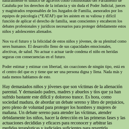
naturalmente el síndico de agravios como comisionado del Parlamento de
Cataluña por los derechos de la infancia y sin duda el Poder Judicial, jueces
y magistrados responsables de los Juzgados de Familia, asesorados por los
equipos de psicología (*EATAF) que les asisten en su valiosa y difícil
función de aplicar el derecho de familia, sean conscientes y encabecen los
debates profesionales y jurídicos necesarios para proteger debidamente estos
niños y adolescentes alienados.
Nos va el futuro y la felicidad de estos niños y jóvenes, de su plenitud como
seres humanos. El desarrollo lleno de sus capacidades emocionales,
afectivas, de salud. No actuar o actuar tarde condena el niño en heridas
seguras con consecuencias en el futuro.
Poder estimar y estimar con libertad, sin coacciones de ningún tipo, está en
el centro del que es y tiene que ser una persona digna y llena. Nada más y
nada menos hablamos de esto.
Hay demasiados niños y jóvenes que son víctimas de la alienación
parental. Y demasiado padres, madres y abuelos y tíos que ya han
sufrido bastante este difícil y doloroso trance. Es hora, como
sociedad madura, de abordar un debate sereno y libro de prejuicios,
pero pleno de voluntad para proteger los hombres y mujeres de
mañana. Un debate sereno para atender las víctimas, atender
debidamente los niños, hacer la detección en las primeras fases y las
actuaciones decididas y eficaces para reconocer y arbitrar las
medidas terapéuticas y judiciales suficientes para revertirla.