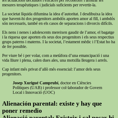
les actuacions decidides i eficaces per reconèixer i arbitrar les
mesures terapèutiques i judicials suficients per revertir-la.
La societat líquida difumina la idea d’autoritat. I desdibuixa la idea
que havent-hi dos progenitors ambdós aporten amor al fill, i ambdós
són necessaris, també en els casos de separacions i divorcis difícils.
Els nens i nenes i adolescents mereixen gaudir de l’amor, el bagatge
i la riquesa que aporten els seus dos progenitors i els seus respectius
grups paterns i materns. I la societat, l’estament mèdic i l’Estat ho ha
de fer possible.
Per viure bé i per volar, com a metàfora d’una emancipació i una
vida lliure i plena, calen dues ales, una motxilla lleugera i arrels.
Cap infant més privat d’allò més essencial: l’amor dels seus
progenitors.
Josep Xurigué Camprubí
, doctor en Ciències
Polítiques (UAB) i professor col·laborador de Govern
Local i Innovació (UOC)
Alienación parental: existe y hay que
poner remedio
Alienació parental: Existeix i cal posar-hi