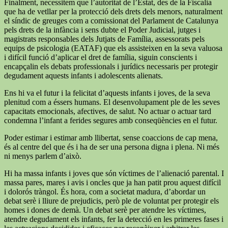
Finalment, necessitem que l’autoritat de l’Estat, des de la Fiscalia
que ha de vetllar per la protecció dels drets dels menors, naturalment
el síndic de greuges com a comissionat del Parlament de Catalunya
pels drets de la infància i sens dubte el Poder Judicial, jutges i
magistrats responsables dels Jutjats de Família, assessorats pels
equips de psicologia (EATAF) que els assisteixen en la seva valuosa
i difícil funció d’aplicar el dret de família, siguin conscients i
encapçalin els debats professionals i jurídics necessaris per protegir
degudament aquests infants i adolescents alienats.
Ens hi va el futur i la felicitat d’aquests infants i joves, de la seva
plenitud com a éssers humans. El desenvolupament ple de les seves
capacitats emocionals, afectives, de salut. No actuar o actuar tard
condemna l’infant a ferides segures amb conseqüències en el futur.
Poder estimar i estimar amb llibertat, sense coaccions de cap mena,
és al centre del que és i ha de ser una persona digna i plena. Ni més
ni menys parlem d’això.
Hi ha massa infants i joves que són víctimes de l’alienació parental. I
massa pares, mares i avis i oncles que ja han patit prou aquest difícil
i dolorós tràngol. És hora, com a societat madura, d’abordar un
debat serè i lliure de prejudicis, però ple de voluntat per protegir els
homes i dones de demà. Un debat serè per atendre les víctimes,
atendre degudament els infants, fer la detecció en les primeres fases i