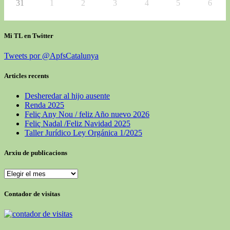
31
1
2
3
4
5
6
Mi TL en Twitter
Tweets por @ApfsCatalunya
Articles recents
Desheredar al hijo ausente
Renda 2025
Feliç Any Nou / feliz Año nuevo 2026
Feliç Nadal /Feliz Navidad 2025
Taller Jurídico Ley Orgánica 1/2025
Arxiu de publicacions
Arxiu
de
publicacions
Contador de visitas