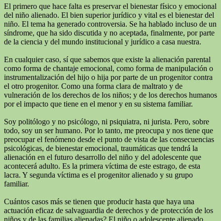
El primero que hace falta es preservar el bienestar físico y emocional
del niño alienado. El bien superior jurídico y vital es el bienestar del
niño. El tema ha generado controversia. Se ha hablado incluso de un
síndrome, que ha sido discutida y no aceptada, finalmente, por parte
de la ciencia y del mundo institucional y jurídico a casa nuestra.
En cualquier caso, sí que sabemos que existe la alienación parental
como forma de chantaje emocional, como forma de manipulación o
instrumentalización del hijo o hija por parte de un progenitor contra
el otro progenitor. Como una forma clara de maltrato y de
vulneración de los derechos de los niños; y de los derechos humanos
por el impacto que tiene en el menor y en su sistema familiar.
Soy politólogo y no psicólogo, ni psiquiatra, ni jurista. Pero, sobre
todo, soy un ser humano. Por lo tanto, me preocupa y nos tiene que
preocupar el fenómeno desde el punto de vista de las consecuencias
psicológicas, de bienestar emocional, traumáticas que tendrá la
alienación en el futuro desarrollo del niño y del adolescente que
acontecerá adulto. Es la primera víctima de este estrago, de esta
lacra. Y segunda víctima es el progenitor alienado y su grupo
familiar.
Cuántos casos más se tienen que producir hasta que haya una
actuación eficaz de salvaguardia de derechos y de protección de los
niños y de las familias alienadas? El niño o adolescente alienado