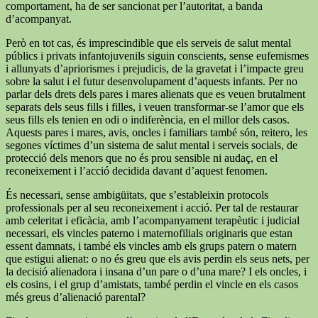
comportament, ha de ser sancionat per l’autoritat, a banda
d’acompanyat.
Però en tot cas, és imprescindible que els serveis de salut mental
públics i privats infantojuvenils siguin conscients, sense eufemismes
i allunyats d’apriorismes i prejudicis, de la gravetat i l’impacte greu
sobre la salut i el futur desenvolupament d’aquests infants. Per no
parlar dels drets dels pares i mares alienats que es veuen brutalment
separats dels seus fills i filles, i veuen transformar-se l’amor que els
seus fills els tenien en odi o indiferència, en el millor dels casos.
Aquests pares i mares, avis, oncles i familiars també són, reitero, les
segones víctimes d’un sistema de salut mental i serveis socials, de
protecció dels menors que no és prou sensible ni audaç, en el
reconeixement i l’acció decidida davant d’aquest fenomen.
És necessari, sense ambigüitats, que s’estableixin protocols
professionals per al seu reconeixement i acció. Per tal de restaurar
amb celeritat i eficàcia, amb l’acompanyament terapèutic i judicial
necessari, els vincles paterno i maternofilials originaris que estan
essent damnats, i també els vincles amb els grups patern o matern
que estigui alienat: o no és greu que els avis perdin els seus nets, per
la decisió alienadora i insana d’un pare o d’una mare? I els oncles, i
els cosins, i el grup d’amistats, també perdin el vincle en els casos
més greus d’alienació parental?