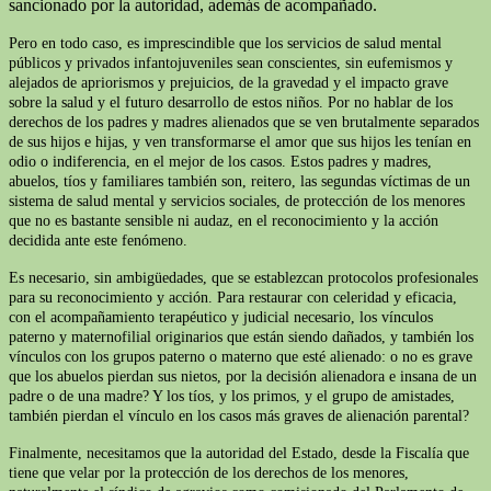
sancionado por la autoridad, además de acompañado.
Pero en todo caso, es imprescindible que los servicios de salud mental
públicos y privados infantojuveniles sean conscientes, sin eufemismos y
alejados de apriorismos y prejuicios, de la gravedad y el impacto grave
sobre la salud y el futuro desarrollo de estos niños. Por no hablar de los
derechos de los padres y madres alienados que se ven brutalmente separados
de sus hijos e hijas, y ven transformarse el amor que sus hijos les tenían en
odio o indiferencia, en el mejor de los casos. Estos padres y madres,
abuelos, tíos y familiares también son, reitero, las segundas víctimas de un
sistema de salud mental y servicios sociales, de protección de los menores
que no es bastante sensible ni audaz, en el reconocimiento y la acción
decidida ante este fenómeno.
Es necesario, sin ambigüedades, que se establezcan protocolos profesionales
para su reconocimiento y acción. Para restaurar con celeridad y eficacia,
con el acompañamiento terapéutico y judicial necesario, los vínculos
paterno y maternofilial originarios que están siendo dañados, y también los
vínculos con los grupos paterno o materno que esté alienado: o no es grave
que los abuelos pierdan sus nietos, por la decisión alienadora e insana de un
padre o de una madre? Y los tíos, y los primos, y el grupo de amistades,
también pierdan el vínculo en los casos más graves de alienación parental?
Finalmente, necesitamos que la autoridad del Estado, desde la Fiscalía que
tiene que velar por la protección de los derechos de los menores,