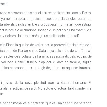
omen.
tocols professionals per al seu reconeixement i acció. Per tal
yament terapèutic i judicial necessari, els vincles paterno i
i també els vincles amb els grups patern o matern que estigui
 per la decisió alienadora i insana d’un pare o d’una mare? I els
n el vincle en els casos més greus d’alienació parental?
e la Fiscalia que ha de vetllar per la protecció dels drets dels
sionat del Parlament de Catalunya pels drets de la infància i
ponsables dels Jutjats de Família, assessorats pels equips de
aluosa i difícil funció d’aplicar el dret de família, siguin
urídics necessaris per protegir degudament aquests infants i
nts i joves, de la seva plenitud com a éssers humans. El
nals, afectives, de salut. No actuar o actuar tard condemna
ur.
s de cap mena, és al centre del que és i ha de ser una persona