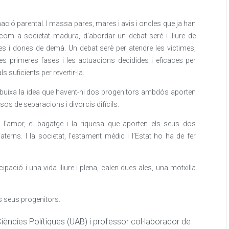
nació parental. I massa pares, mares i avis i oncles que ja han
, com a societat madura, d’abordar un debat serè i lliure de
mes i dones de demà. Un debat serè per atendre les víctimes,
les primeres fases i les actuacions decidides i eficaces per
s suficients per revertir-la.
esdibuixa la idea que havent-hi dos progenitors ambdós aporten
sos de separacions i divorcis difícils.
 l’amor, el bagatge i la riquesa que aporten els seus dos
terns. I la societat, l’estament mèdic i l’Estat ho ha de fer
pació i una vida lliure i plena, calen dues ales, una motxilla
s seus progenitors.
Ciències Polítiques (UAB) i professor col·laborador de