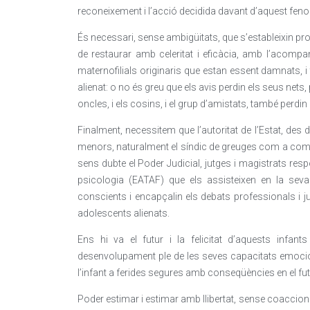
reconeixement i l’acció decidida davant d’aquest fen
És necessari, sense ambigüitats, que s’estableixin pro
de restaurar amb celeritat i eficàcia, amb l’acompan
maternofilials originaris que estan essent damnats, 
alienat: o no és greu que els avis perdin els seus nets,
oncles, i els cosins, i el grup d’amistats, també perdi
Finalment, necessitem que l’autoritat de l’Estat, des d
menors, naturalment el síndic de greuges com a comis
sens dubte el Poder Judicial, jutges i magistrats res
psicologia (EATAF) que els assisteixen en la seva v
conscients i encapçalin els debats professionals i j
adolescents alienats.
Ens hi va el futur i la felicitat d’aquests infa
desenvolupament ple de les seves capacitats emocio
l’infant a ferides segures amb conseqüències en el fut
Poder estimar i estimar amb llibertat, sense coaccion