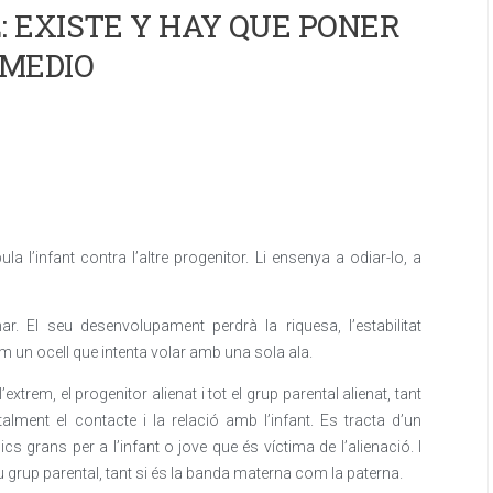
 EXISTE Y HAY QUE PONER
MEDIO
a l’infant contra l’altre progenitor. Li ensenya a odiar-lo, a
. El seu desenvolupament perdrà la riquesa, l’estabilitat
m un ocell que intenta volar amb una sola ala.
extrem, el progenitor alienat i tot el grup parental alienat, tant
alment el contacte i la relació amb l’infant. Es tracta d’un
 grans per a l’infant o jove que és víctima de l’alienació. I
 seu grup parental, tant si és la banda materna com la paterna.