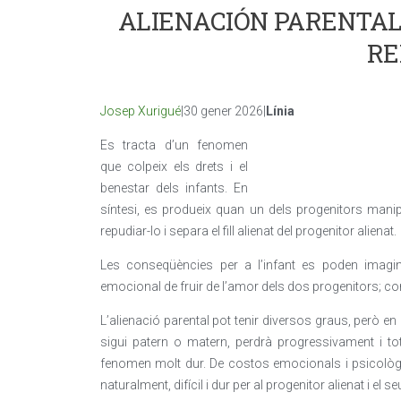
ALIENACIÓN PARENTAL:
RE
Josep Xurigué
|30 gener 2026|
Línia
Es tracta d’un fenomen
que colpeix els drets i el
benestar dels infants. En
síntesi, es produeix quan un dels progenitors manipul
repudiar-lo i separa el fill alienat del progenitor alienat.
Les conseqüències per a l’infant es poden imaginar
emocional de fruir de l’amor dels dos progenitors; co
L’alienació parental pot tenir diversos graus, però en l’
sigui patern o matern, perdrà progressivament i tot
fenomen molt dur. De costos emocionals i psicològics
naturalment, difícil i dur per al progenitor alienat i el