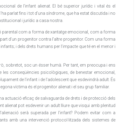
ional de l’infant alienat. El bé superior jurídic i vital és el
’ha parlat fins i tot d’una síndrome, que ha estat discutida i no
stitucional i jurídic a casa nostra.
ació parental com a forma de xantatge emocional, com a forma
er part d’un progenitor contra l’altre progenitor. Com una forma
infants; i dels drets humans per l’impacte que té en el menor i
 Però, sobretot, soc un ésser humà. Per tant, em preocupa i ens
e les conseqüències psicològiques, de benestar emocional,
lupament de l’infant i de l’adolescent que esdevindrà adult. És
egona víctima és el progenitor alienat i el seu grup familiar.
a actuació eficaç de salvaguarda de drets i de protecció dels
nt alienat pot esdevenir un adult lliure que visqui amb plenitud
 l’alienació serà superada per l’infant? Podem evitar com a
fants amb una intervenció protocol·litzada dels sistemes de