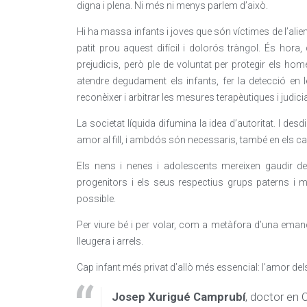
digna i plena. Ni més ni menys parlem d’això.
Hi ha massa infants i joves que són víctimes de l’alie
patit prou aquest difícil i dolorós tràngol. És hora
prejudicis, però ple de voluntat per protegir els ho
atendre degudament els infants, fer la detecció en 
reconèixer i arbitrar les mesures terapèutiques i judicial
La societat líquida difumina la idea d’autoritat. I d
amor al fill, i ambdós són necessaris, també en els ca
Els nens i nenes i adolescents mereixen gaudir de
progenitors i els seus respectius grups paterns i ma
possible.
Per viure bé i per volar, com a metàfora d’una emanci
lleugera i arrels.
Cap infant més privat d’allò més essencial: l’amor del
Josep Xurigué Camprubí
, doctor en 