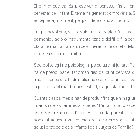
El primer que cal és preservar el benestar físic i emoc
benestar de l’infant. El tema ha generat controvèrsia. S
acceptada, finalment, per part de la ciència i del món in
En qualsevol cas, sí que sabem que existeix l’alien
de manipulació o instrumentalització del fill o filla p
clara de maltractament i de vulneració dels drets dels 
en el seu sistema familiar.
Soc politòleg i no psicòleg, ni psiquiatre, ni jurista.
ha de preocupar el fenomen des del punt de vista d
traumàtiques que tindrà l’alienació en el futur desenvo
la primera víctima d’aquest estrall, d’aquesta xacra. I s
Quants casos més s’han de produir fins que hi hagi un
infants i de les famílies alienades? L’infant o adolesce
les seves relacions d’afecte? La ferida parental de
societat aquesta vulneració greu dels drets dels in
salut i protecció dels infants i dels Jutjats de Família?