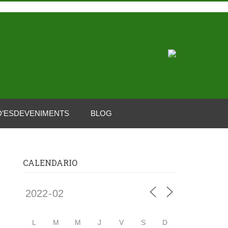
D’ESDEVENIMENTS
BLOG
CALENDARIO
L
M
M
J
V
S
D