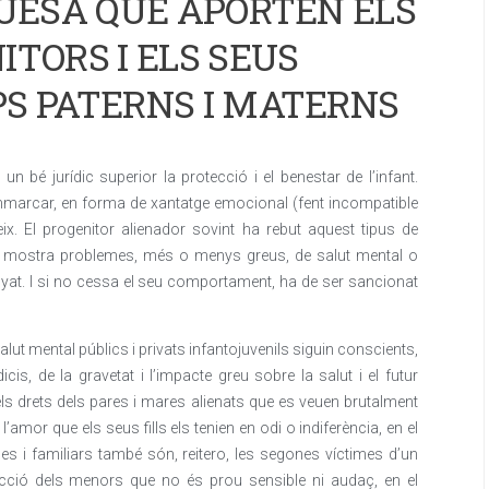
QUESA QUE APORTEN ELS
ITORS I ELS SEUS
PS PATERNS I MATERNS
 bé jurídic superior la protecció i el benestar de l’infant.
emmarcar, en forma de xantatge emocional (fent incompatible
eix. El progenitor alienador sovint ha rebut aquest tipus de
 bé mostra problemes, més o menys greus, de salut mental o
yat. I si no cessa el seu comportament, ha de ser sancionat
alut mental públics i privats infantojuvenils siguin conscients,
is, de la gravetat i l’impacte greu sobre la salut i el futur
ls drets dels pares i mares alienats que es veuen brutalment
 l’amor que els seus fills els tenien en odi o indiferència, en el
es i familiars també són, reitero, les segones víctimes d’un
ecció dels menors que no és prou sensible ni audaç, en el