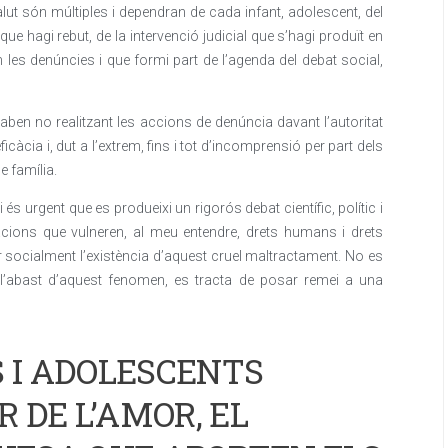
lut són múltiples i dependran de cada infant, adolescent, del
que hagi rebut, de la intervenció judicial que s’hagi produït en
 les denúncies i que formi part de l’agenda del debat social,
aben no realitzant les accions de denúncia davant l’autoritat
’eficàcia i, dut a l’extrem, fins i tot d’incomprensió per part dels
e família.
s urgent que es produeixi un rigorós debat científic, polític i
uacions que vulneren, al meu entendre, drets humans i drets
zar socialment l’existència d’aquest cruel maltractament. No es
 l’abast d’aquest fenomen, es tracta de posar remei a una
S I ADOLESCENTS
 DE L’AMOR, EL