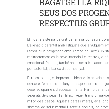
BAGATGE I LA RI
SEUS DOS PROGEN
RESPECTIUS GRU
El nostre sistema de dret de família consagra com un
L’alienació parental amb l’etiqueta que la vulguem 
l’amor d’un progenitor amb l’amor de l’altre), exist
maltractament en la seva infància i el repeteix, o
emocional. Per tant, també ha de ser atès i acompan
per l’autoritat, a banda d’acompanyat.
Però en tot cas, és imprescindible que els serveis de s
sense eufemismes i allunyats d’apriorismes i prejudic
desenvolupament d’aquests infants. Per no parlar de
separats dels seus fills i filles, i veuen transformar-se
millor dels casos. Aquests pares i mares, avis, oncl
sistema de salut mental i serveis socials, de prot