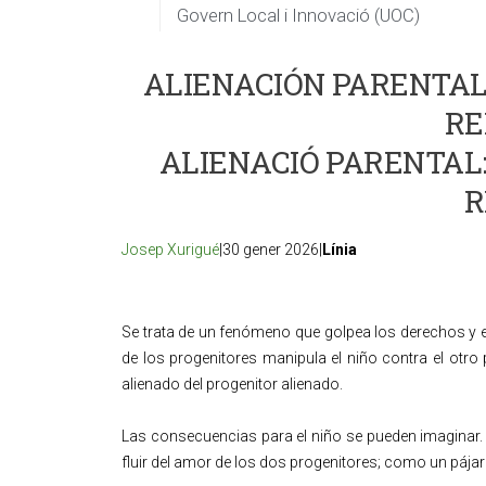
Govern Local i Innovació (UOC)
ALIENACIÓN PARENTAL:
RE
ALIENACIÓ PARENTAL:
R
Josep Xurigué
|30 gener 2026|
Línia
Se trata de un fenómeno que golpea los derechos y e
de los progenitores manipula el niño contra el otro p
alienado del progenitor alienado.
Las consecuencias para el niño se pueden imaginar. S
fluir del amor de los dos progenitores; como un pájar