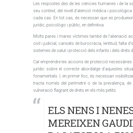
Les respostes des de les ciències humanes i de la sa
seu context, del nivell d’atenció mèdica i psicològica 
cada cas. En tot cas, és necessari que es produeixin
jurídic, psicològic i públic, en definitiva.
Molts pares i mares víctimes també de l’alienació ac
civil i judicial, cansats de burocràcia, lentitud, falta d
sistemes de salut i protecció dels infants i dels drets d
Cal emprendre les accions de protecció necessàries i é
jurídic sobre el correcte abordatge d’aquestes sit
fonamentals. I, en primer lloc, és necessari visibilit
tracta només del perímetre o de la prevalença, de
vulneració flagrant de drets en els més petits.
ELS NENS I NENE
MEREIXEN GAUDIR