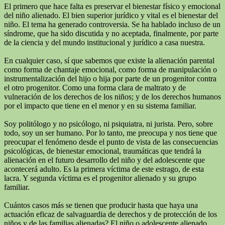
El primero que hace falta es preservar el bienestar físico y emocional
del niño alienado. El bien superior jurídico y vital es el bienestar del
niño. El tema ha generado controversia. Se ha hablado incluso de un
síndrome, que ha sido discutida y no aceptada, finalmente, por parte
de la ciencia y del mundo institucional y jurídico a casa nuestra.
En cualquier caso, sí que sabemos que existe la alienación parental
como forma de chantaje emocional, como forma de manipulación o
instrumentalización del hijo o hija por parte de un progenitor contra
el otro progenitor. Como una forma clara de maltrato y de
vulneración de los derechos de los niños; y de los derechos humanos
por el impacto que tiene en el menor y en su sistema familiar.
Soy politólogo y no psicólogo, ni psiquiatra, ni jurista. Pero, sobre
todo, soy un ser humano. Por lo tanto, me preocupa y nos tiene que
preocupar el fenómeno desde el punto de vista de las consecuencias
psicológicas, de bienestar emocional, traumáticas que tendrá la
alienación en el futuro desarrollo del niño y del adolescente que
acontecerá adulto. Es la primera víctima de este estrago, de esta
lacra. Y segunda víctima es el progenitor alienado y su grupo
familiar.
Cuántos casos más se tienen que producir hasta que haya una
actuación eficaz de salvaguardia de derechos y de protección de los
niños y de las familias alienadas? El niño o adolescente alienado