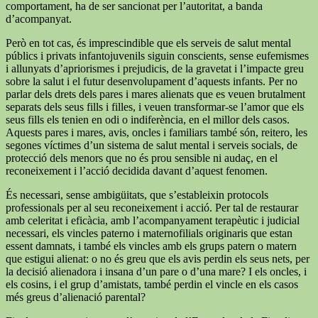
comportament, ha de ser sancionat per l’autoritat, a banda
d’acompanyat.
Però en tot cas, és imprescindible que els serveis de salut mental
públics i privats infantojuvenils siguin conscients, sense eufemismes
i allunyats d’apriorismes i prejudicis, de la gravetat i l’impacte greu
sobre la salut i el futur desenvolupament d’aquests infants. Per no
parlar dels drets dels pares i mares alienats que es veuen brutalment
separats dels seus fills i filles, i veuen transformar-se l’amor que els
seus fills els tenien en odi o indiferència, en el millor dels casos.
Aquests pares i mares, avis, oncles i familiars també són, reitero, les
segones víctimes d’un sistema de salut mental i serveis socials, de
protecció dels menors que no és prou sensible ni audaç, en el
reconeixement i l’acció decidida davant d’aquest fenomen.
És necessari, sense ambigüitats, que s’estableixin protocols
professionals per al seu reconeixement i acció. Per tal de restaurar
amb celeritat i eficàcia, amb l’acompanyament terapèutic i judicial
necessari, els vincles paterno i maternofilials originaris que estan
essent damnats, i també els vincles amb els grups patern o matern
que estigui alienat: o no és greu que els avis perdin els seus nets, per
la decisió alienadora i insana d’un pare o d’una mare? I els oncles, i
els cosins, i el grup d’amistats, també perdin el vincle en els casos
més greus d’alienació parental?