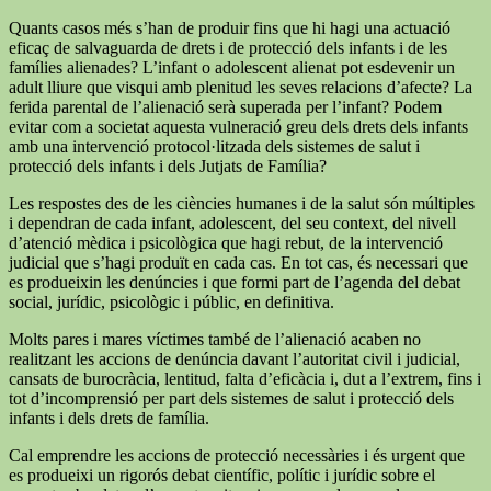
Quants casos més s’han de produir fins que hi hagi una actuació
eficaç de salvaguarda de drets i de protecció dels infants i de les
famílies alienades? L’infant o adolescent alienat pot esdevenir un
adult lliure que visqui amb plenitud les seves relacions d’afecte? La
ferida parental de l’alienació serà superada per l’infant? Podem
evitar com a societat aquesta vulneració greu dels drets dels infants
amb una intervenció protocol·litzada dels sistemes de salut i
protecció dels infants i dels Jutjats de Família?
Les respostes des de les ciències humanes i de la salut són múltiples
i dependran de cada infant, adolescent, del seu context, del nivell
d’atenció mèdica i psicològica que hagi rebut, de la intervenció
judicial que s’hagi produït en cada cas. En tot cas, és necessari que
es produeixin les denúncies i que formi part de l’agenda del debat
social, jurídic, psicològic i públic, en definitiva.
Molts pares i mares víctimes també de l’alienació acaben no
realitzant les accions de denúncia davant l’autoritat civil i judicial,
cansats de burocràcia, lentitud, falta d’eficàcia i, dut a l’extrem, fins i
tot d’incomprensió per part dels sistemes de salut i protecció dels
infants i dels drets de família.
Cal emprendre les accions de protecció necessàries i és urgent que
es produeixi un rigorós debat científic, polític i jurídic sobre el