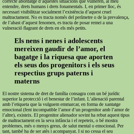
correcte abordatge d’aquestes situacions que vulneren, al meu
entendre, drets humans i drets fonamentals. I, en primer lloc, és
necessari visibilitzar socialment l’existència d’aquest cruel
maltractament. No es tracta només del perímetre o de la prevalença,
de l’abast d’aquest fenomen, es tracta de posar remei a una
vulneració flagrant de drets en els més petits.
Els nens i nenes i adolescents
mereixen gaudir de l’amor, el
bagatge i la riquesa que aporten
els seus dos progenitors i els seus
respectius grups paterns i
materns
El nostre sistema de dret de família consagra com un bé jurídic
superior la protecció i el benestar de l’infant. L’alienació parental
amb l’etiqueta que la vulguem emmarcar, en forma de xantatge
emocional (fent incompatible l’amor d’un progenitor amb l’amor de
l’altre), existeix. El progenitor alienador sovint ha rebut aquest tipus
de maltractament en la seva infància i el repeteix, o bé mostra
problemes, més o menys greus, de salut mental o emocional. Per
tant, també ha de ser atès i acompanyat. I si no cessa el seu