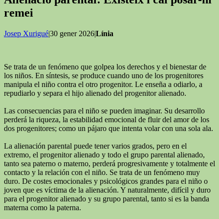
remei
Josep Xurigué
|30 gener 2026|
Línia
Se trata de un fenómeno que golpea los derechos y el bienestar de
los niños. En síntesis, se produce cuando uno de los progenitores
manipula el niño contra el otro progenitor. Le enseña a odiarlo, a
repudiarlo y separa el hijo alienado del progenitor alienado.
Las consecuencias para el niño se pueden imaginar. Su desarrollo
perderá la riqueza, la estabilidad emocional de fluir del amor de los
dos progenitores; como un pájaro que intenta volar con una sola ala.
La alienación parental puede tener varios grados, pero en el
extremo, el progenitor alienado y todo el grupo parental alienado,
tanto sea paterno o materno, perderá progresivamente y totalmente el
contacto y la relación con el niño. Se trata de un fenómeno muy
duro. De costes emocionales y psicológicos grandes para el niño o
joven que es víctima de la alienación. Y naturalmente, difícil y duro
para el progenitor alienado y su grupo parental, tanto si es la banda
materna como la paterna.