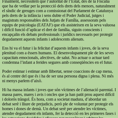
Finalment, necessitem que l’autoritat de l’Estat, des de la Fiscalia
que ha de vetllar per la protecció dels drets dels menors, naturalment
el síndic de greuges com a comissionat del Parlament de Catalunya
pels drets de la infància i sens dubte el Poder Judicial, jutges i
magistrats responsables dels Jutjats de Família, assessorats pels
equips de psicologia (EATAF) que els assisteixen en la seva valuosa
i difícil funció d’aplicar el dret de família, siguin conscients i
encapçalin els debats professionals i jurídics necessaris per protegir
degudament aquests infants i adolescents alienats.
Ens hi va el futur i la felicitat d’aquests infants i joves, de la seva
plenitud com a éssers humans. El desenvolupament ple de les seves
capacitats emocionals, afectives, de salut. No actuar o actuar tard
condemna l’infant a ferides segures amb conseqüències en el futur.
Poder estimar i estimar amb llibertat, sense coaccions de cap mena,
és al centre del que és i ha de ser una persona digna i plena. Ni més
ni menys parlem d’això.
Hi ha massa infants i joves que són víctimes de l’alienació parental. I
massa pares, mares i avis i oncles que ja han patit prou aquest difícil
i dolorós tràngol. És hora, com a societat madura, d’abordar un
debat serè i lliure de prejudicis, però ple de voluntat per protegir els
homes i dones de demà. Un debat serè per atendre les víctimes,
atendre degudament els infants, fer la detecció en les primeres fases i