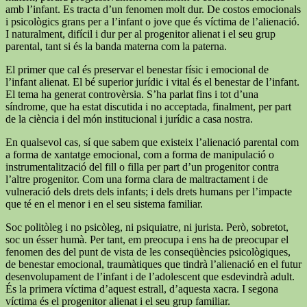
amb l’infant. Es tracta d’un fenomen molt dur. De costos emocionals
i psicològics grans per a l’infant o jove que és víctima de l’alienació.
I naturalment, difícil i dur per al progenitor alienat i el seu grup
parental, tant si és la banda materna com la paterna.
El primer que cal és preservar el benestar físic i emocional de
l’infant alienat. El bé superior jurídic i vital és el benestar de l’infant.
El tema ha generat controvèrsia. S’ha parlat fins i tot d’una
síndrome, que ha estat discutida i no acceptada, finalment, per part
de la ciència i del món institucional i jurídic a casa nostra.
En qualsevol cas, sí que sabem que existeix l’alienació parental com
a forma de xantatge emocional, com a forma de manipulació o
instrumentalització del fill o filla per part d’un progenitor contra
l’altre progenitor. Com una forma clara de maltractament i de
vulneració dels drets dels infants; i dels drets humans per l’impacte
que té en el menor i en el seu sistema familiar.
Soc politòleg i no psicòleg, ni psiquiatre, ni jurista. Però, sobretot,
soc un ésser humà. Per tant, em preocupa i ens ha de preocupar el
fenomen des del punt de vista de les conseqüències psicològiques,
de benestar emocional, traumàtiques que tindrà l’alienació en el futur
desenvolupament de l’infant i de l’adolescent que esdevindrà adult.
És la primera víctima d’aquest estrall, d’aquesta xacra. I segona
víctima és el progenitor alienat i el seu grup familiar.