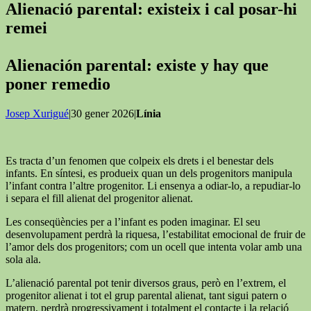
Alienació parental: existeix i cal posar-hi
remei
Alienación parental: existe y hay que
poner remedio
Josep Xurigué
|30 gener 2026|
Línia
Es tracta d’un fenomen que colpeix els drets i el benestar dels
infants. En síntesi, es produeix quan un dels progenitors manipula
l’infant contra l’altre progenitor. Li ensenya a odiar-lo, a repudiar-lo
i separa el fill alienat del progenitor alienat.
Les conseqüències per a l’infant es poden imaginar. El seu
desenvolupament perdrà la riquesa, l’estabilitat emocional de fruir de
l’amor dels dos progenitors; com un ocell que intenta volar amb una
sola ala.
L’alienació parental pot tenir diversos graus, però en l’extrem, el
progenitor alienat i tot el grup parental alienat, tant sigui patern o
matern, perdrà progressivament i totalment el contacte i la relació