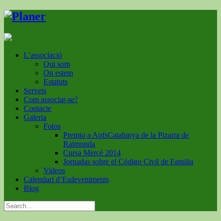
L’associació
Qui som
On estem
Estatuts
Serveis
Com associar-se?
Contacte
Galeria
Fotos
Premio a ApfsCatalunya de la Pizarra de
Raimunda
Cursa Mercé 2014
Jornadas sobre el Código Civil de Familia
Videos
Calendari d’Esdeveniments
Blog