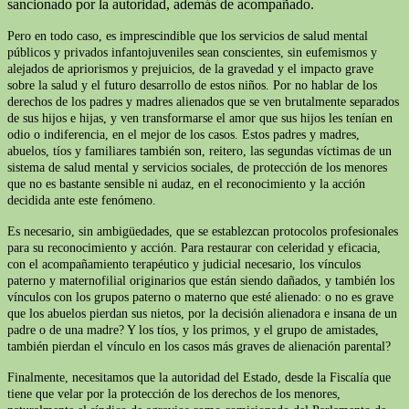
sancionado por la autoridad, además de acompañado.
Pero en todo caso, es imprescindible que los servicios de salud mental
públicos y privados infantojuveniles sean conscientes, sin eufemismos y
alejados de apriorismos y prejuicios, de la gravedad y el impacto grave
sobre la salud y el futuro desarrollo de estos niños. Por no hablar de los
derechos de los padres y madres alienados que se ven brutalmente separados
de sus hijos e hijas, y ven transformarse el amor que sus hijos les tenían en
odio o indiferencia, en el mejor de los casos. Estos padres y madres,
abuelos, tíos y familiares también son, reitero, las segundas víctimas de un
sistema de salud mental y servicios sociales, de protección de los menores
que no es bastante sensible ni audaz, en el reconocimiento y la acción
decidida ante este fenómeno.
Es necesario, sin ambigüedades, que se establezcan protocolos profesionales
para su reconocimiento y acción. Para restaurar con celeridad y eficacia,
con el acompañamiento terapéutico y judicial necesario, los vínculos
paterno y maternofilial originarios que están siendo dañados, y también los
vínculos con los grupos paterno o materno que esté alienado: o no es grave
que los abuelos pierdan sus nietos, por la decisión alienadora e insana de un
padre o de una madre? Y los tíos, y los primos, y el grupo de amistades,
también pierdan el vínculo en los casos más graves de alienación parental?
Finalmente, necesitamos que la autoridad del Estado, desde la Fiscalía que
tiene que velar por la protección de los derechos de los menores,