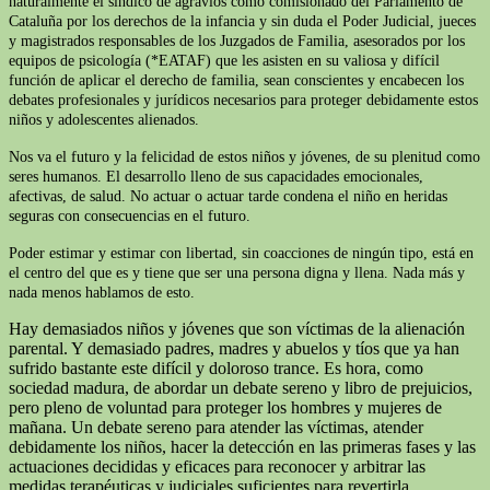
naturalmente el síndico de agravios como comisionado del Parlamento de
Cataluña por los derechos de la infancia y sin duda el Poder Judicial, jueces
y magistrados responsables de los Juzgados de Familia, asesorados por los
equipos de psicología (*EATAF) que les asisten en su valiosa y difícil
función de aplicar el derecho de familia, sean conscientes y encabecen los
debates profesionales y jurídicos necesarios para proteger debidamente estos
niños y adolescentes alienados.
Nos va el futuro y la felicidad de estos niños y jóvenes, de su plenitud como
seres humanos. El desarrollo lleno de sus capacidades emocionales,
afectivas, de salud. No actuar o actuar tarde condena el niño en heridas
seguras con consecuencias en el futuro.
Poder estimar y estimar con libertad, sin coacciones de ningún tipo, está en
el centro del que es y tiene que ser una persona digna y llena. Nada más y
nada menos hablamos de esto.
Hay demasiados niños y jóvenes que son víctimas de la alienación
parental. Y demasiado padres, madres y abuelos y tíos que ya han
sufrido bastante este difícil y doloroso trance. Es hora, como
sociedad madura, de abordar un debate sereno y libro de prejuicios,
pero pleno de voluntad para proteger los hombres y mujeres de
mañana. Un debate sereno para atender las víctimas, atender
debidamente los niños, hacer la detección en las primeras fases y las
actuaciones decididas y eficaces para reconocer y arbitrar las
medidas terapéuticas y judiciales suficientes para revertirla.