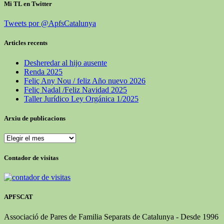
Mi TL en Twitter
Tweets por @ApfsCatalunya
Articles recents
Desheredar al hijo ausente
Renda 2025
Feliç Any Nou / feliz Año nuevo 2026
Feliç Nadal /Feliz Navidad 2025
Taller Jurídico Ley Orgánica 1/2025
Arxiu de publicacions
Arxiu
de
publicacions
Contador de visitas
APFSCAT
Associació de Pares de Familia Separats de Catalunya - Desde 1996