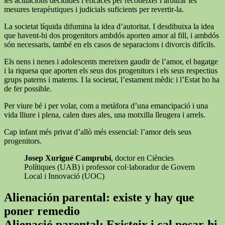
les actuacions decidides i eficaces per reconèixer i arbitrar les
mesures terapèutiques i judicials suficients per revertir-la.
La societat líquida difumina la idea d’autoritat. I desdibuixa la idea
que havent-hi dos progenitors ambdós aporten amor al fill, i ambdós
són necessaris, també en els casos de separacions i divorcis difícils.
Els nens i nenes i adolescents mereixen gaudir de l’amor, el bagatge
i la riquesa que aporten els seus dos progenitors i els seus respectius
grups paterns i materns. I la societat, l’estament mèdic i l’Estat ho ha
de fer possible.
Per viure bé i per volar, com a metàfora d’una emancipació i una
vida lliure i plena, calen dues ales, una motxilla lleugera i arrels.
Cap infant més privat d’allò més essencial: l’amor dels seus
progenitors.
Josep Xurigué Camprubí
, doctor en Ciències
Polítiques (UAB) i professor col·laborador de Govern
Local i Innovació (UOC)
Alienación parental: existe y hay que
poner remedio
Alienació parental: Existeix i cal posar-hi