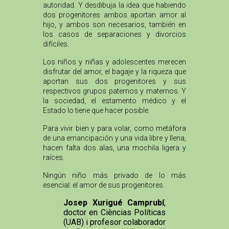
autoridad. Y desdibuja la idea que habiendo
dos progenitores ambos aportan amor al
hijo, y ambos son necesarios, también en
los casos de separaciones y divorcios
difíciles.
Los niños y niñas y adolescentes merecen
disfrutar del amor, el bagaje y la riqueza que
aportan sus dos progenitores y sus
respectivos grupos paternos y maternos. Y
la sociedad, el estamento médico y el
Estado lo tiene que hacer posible.
Para vivir bien y para volar, como metáfora
de una emancipación y una vida libre y llena,
hacen falta dos alas, una mochila ligera y
raíces.
Ningún niño más privado de lo más
esencial: el amor de sus progenitores.
Josep Xurigué Camprubí
,
doctor en Cièncias Políticas
(UAB) i profesor colaborador