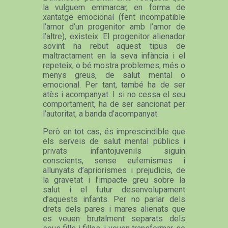
la vulguem emmarcar, en forma de
xantatge emocional (fent incompatible
l’amor d’un progenitor amb l’amor de
l’altre), existeix. El progenitor alienador
sovint ha rebut aquest tipus de
maltractament en la seva infància i el
repeteix, o bé mostra problemes, més o
menys greus, de salut mental o
emocional. Per tant, també ha de ser
atès i acompanyat. I si no cessa el seu
comportament, ha de ser sancionat per
l’autoritat, a banda d’acompanyat.
Però en tot cas, és imprescindible que
els serveis de salut mental públics i
privats infantojuvenils siguin
conscients, sense eufemismes i
allunyats d’apriorismes i prejudicis, de
la gravetat i l’impacte greu sobre la
salut i el futur desenvolupament
d’aquests infants. Per no parlar dels
drets dels pares i mares alienats que
es veuen brutalment separats dels