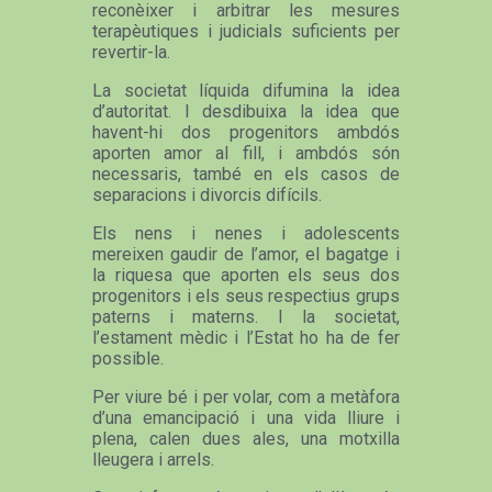
reconèixer i arbitrar les mesures
terapèutiques i judicials suficients per
revertir-la.
La societat líquida difumina la idea
d’autoritat. I desdibuixa la idea que
havent-hi dos progenitors ambdós
aporten amor al fill, i ambdós són
necessaris, també en els casos de
separacions i divorcis difícils.
Els nens i nenes i adolescents
mereixen gaudir de l’amor, el bagatge i
la riquesa que aporten els seus dos
progenitors i els seus respectius grups
paterns i materns. I la societat,
l’estament mèdic i l’Estat ho ha de fer
possible.
Per viure bé i per volar, com a metàfora
d’una emancipació i una vida lliure i
plena, calen dues ales, una motxilla
lleugera i arrels.