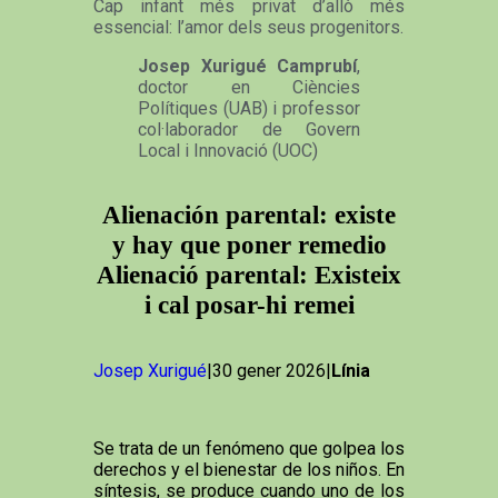
Cap infant més privat d’allò més
essencial: l’amor dels seus progenitors.
Josep Xurigué Camprubí
,
doctor en Ciències
Polítiques (UAB) i professor
col·laborador de Govern
Local i Innovació (UOC)
Alienación parental: existe
y hay que poner remedio
Alienació parental: Existeix
i cal posar-hi remei
Josep Xurigué
|30 gener 2026|
Línia
Se trata de un fenómeno que golpea los
derechos y el bienestar de los niños. En
síntesis, se produce cuando uno de los