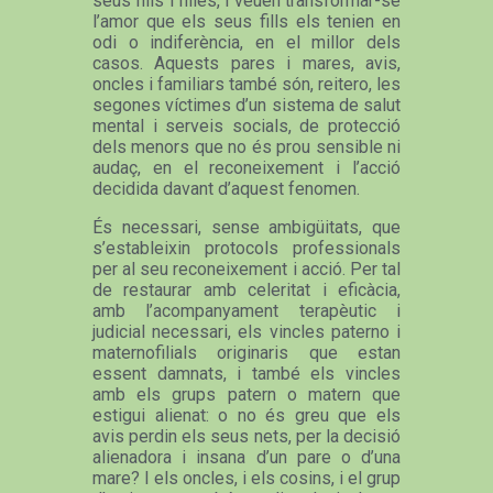
seus fills i filles, i veuen transformar-se
l’amor que els seus fills els tenien en
odi o indiferència, en el millor dels
casos. Aquests pares i mares, avis,
oncles i familiars també són, reitero, les
segones víctimes d’un sistema de salut
mental i serveis socials, de protecció
dels menors que no és prou sensible ni
audaç, en el reconeixement i l’acció
decidida davant d’aquest fenomen.
És necessari, sense ambigüitats, que
s’estableixin protocols professionals
per al seu reconeixement i acció. Per tal
de restaurar amb celeritat i eficàcia,
amb l’acompanyament terapèutic i
judicial necessari, els vincles paterno i
maternofilials originaris que estan
essent damnats, i també els vincles
amb els grups patern o matern que
estigui alienat: o no és greu que els
avis perdin els seus nets, per la decisió
alienadora i insana d’un pare o d’una
mare? I els oncles, i els cosins, i el grup