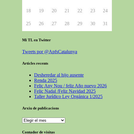
18
19
20
21
22
23
24
25
26
27
28
29
30
31
Mi TL en Twitter
Tweets por @ApfsCatalunya
Articles recents
Desheredar al hijo ausente
Renda 2025
Feliç Any Nou / feliz Año nuevo 2026
Feliç Nadal /Feliz Navidad 2025
Taller Jurídico Ley Orgánica 1/2025
Arxiu de publicacions
Contador de visitas