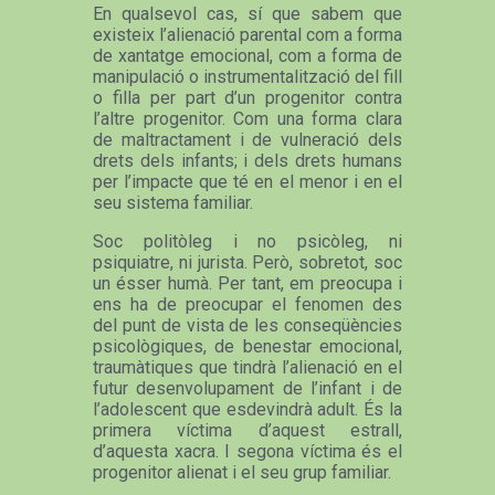
En qualsevol cas, sí que sabem que
existeix l’alienació parental com a forma
de xantatge emocional, com a forma de
manipulació o instrumentalització del fill
o filla per part d’un progenitor contra
l’altre progenitor. Com una forma clara
de maltractament i de vulneració dels
drets dels infants; i dels drets humans
per l’impacte que té en el menor i en el
seu sistema familiar.
Soc politòleg i no psicòleg, ni
psiquiatre, ni jurista. Però, sobretot, soc
un ésser humà. Per tant, em preocupa i
ens ha de preocupar el fenomen des
del punt de vista de les conseqüències
psicològiques, de benestar emocional,
traumàtiques que tindrà l’alienació en el
futur desenvolupament de l’infant i de
l’adolescent que esdevindrà adult. És la
primera víctima d’aquest estrall,
d’aquesta xacra. I segona víctima és el
progenitor alienat i el seu grup familiar.