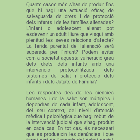
Quants casos més s’han de produir fins
que hi hagi una actuació eficaç de
salvaguarda de drets i de protecció
dels infants i de les famílies alienades?
L’infant o adolescent alienat pot
esdevenir un adult lliure que visqui amb
plenitud les seves relacions d’afecte?
La ferida parental de l’alienació serà
superada per l’infant? Podem evitar
com a societat aquesta vulneració greu
dels drets dels infants amb una
intervenció protocol·litzada dels
sistemes de salut i protecció dels
infants i dels Jutjats de Família?
Les respostes des de les ciències
humanes i de la salut són múltiples i
dependran de cada infant, adolescent,
del seu context, del nivell d’atenció
mèdica i psicològica que hagi rebut, de
la intervenció judicial que s’hagi produït
en cada cas. En tot cas, és necessari
que es produeixin les denúncies i que