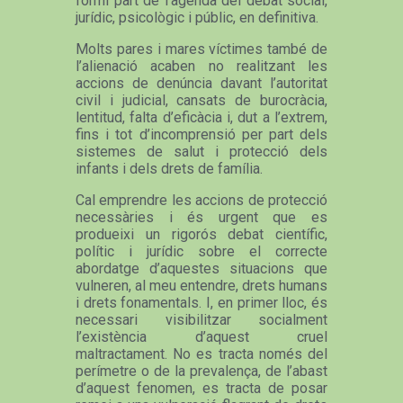
formi part de l’agenda del debat social,
jurídic, psicològic i públic, en definitiva.
Molts pares i mares víctimes també de
l’alienació acaben no realitzant les
accions de denúncia davant l’autoritat
civil i judicial, cansats de burocràcia,
lentitud, falta d’eficàcia i, dut a l’extrem,
fins i tot d’incomprensió per part dels
sistemes de salut i protecció dels
infants i dels drets de família.
Cal emprendre les accions de protecció
necessàries i és urgent que es
produeixi un rigorós debat científic,
polític i jurídic sobre el correcte
abordatge d’aquestes situacions que
vulneren, al meu entendre, drets humans
i drets fonamentals. I, en primer lloc, és
necessari visibilitzar socialment
l’existència d’aquest cruel
maltractament. No es tracta només del
perímetre o de la prevalença, de l’abast
d’aquest fenomen, es tracta de posar