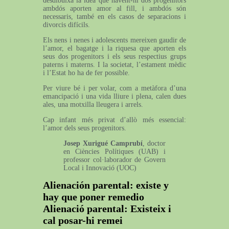
desdibuixa la idea que havent-hi dos progenitors
ambdós aporten amor al fill, i ambdós són
necessaris, també en els casos de separacions i
divorcis difícils.
Els nens i nenes i adolescents mereixen gaudir de
l’amor, el bagatge i la riquesa que aporten els
seus dos progenitors i els seus respectius grups
paterns i materns. I la societat, l’estament mèdic
i l’Estat ho ha de fer possible.
Per viure bé i per volar, com a metàfora d’una
emancipació i una vida lliure i plena, calen dues
ales, una motxilla lleugera i arrels.
Cap infant més privat d’allò més essencial:
l’amor dels seus progenitors.
Josep Xurigué Camprubí
, doctor
en Ciències Polítiques (UAB) i
professor col·laborador de Govern
Local i Innovació (UOC)
Alienación parental: existe y
hay que poner remedio
Alienació parental: Existeix i
cal posar-hi remei