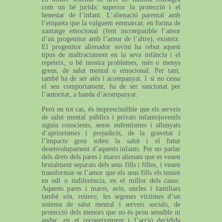
com un bé jurídic superior la protecció i el
benestar de l’infant. L’alienació parental amb
l’etiqueta que la vulguem emmarcar, en forma de
xantatge emocional (fent incompatible l’amor
d’un progenitor amb l’amor de l’altre), existeix.
El progenitor alienador sovint ha rebut aquest
tipus de maltractament en la seva infància i el
repeteix, o bé mostra problemes, més o menys
greus, de salut mental o emocional. Per tant,
també ha de ser atès i acompanyat. I si no cessa
el seu comportament, ha de ser sancionat per
l’autoritat, a banda d’acompanyat.
Però en tot cas, és imprescindible que els serveis
de salut mental públics i privats infantojuvenils
siguin conscients, sense eufemismes i allunyats
d’apriorismes i prejudicis, de la gravetat i
l’impacte greu sobre la salut i el futur
desenvolupament d’aquests infants. Per no parlar
dels drets dels pares i mares alienats que es veuen
brutalment separats dels seus fills i filles, i veuen
transformar-se l’amor que els seus fills els tenien
en odi o indiferència, en el millor dels casos.
Aquests pares i mares, avis, oncles i familiars
també són, reitero, les segones víctimes d’un
sistema de salut mental i serveis socials, de
protecció dels menors que no és prou sensible ni
audaç, en el reconeixement i l’acció decidida