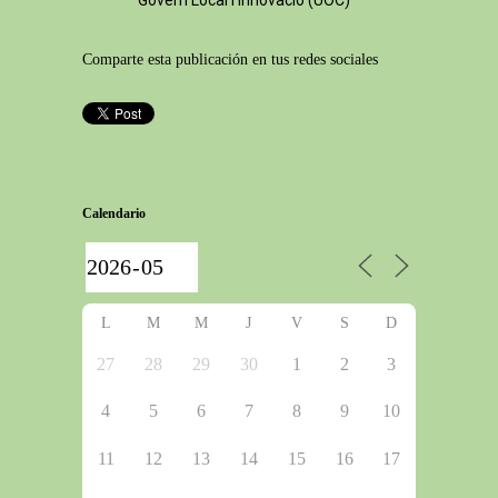
Govern Local i Innovació (UOC)
Comparte esta publicación en tus redes sociales
Calendario
L
M
M
J
V
S
D
27
28
29
30
1
2
3
4
5
6
7
8
9
10
11
12
13
14
15
16
17