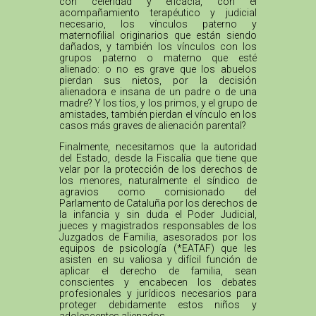
con celeridad y eficacia, con el
acompañamiento terapéutico y judicial
necesario, los vínculos paterno y
maternofilial originarios que están siendo
dañados, y también los vínculos con los
grupos paterno o materno que esté
alienado: o no es grave que los abuelos
pierdan sus nietos, por la decisión
alienadora e insana de un padre o de una
madre? Y los tíos, y los primos, y el grupo de
amistades, también pierdan el vínculo en los
casos más graves de alienación parental?
Finalmente, necesitamos que la autoridad
del Estado, desde la Fiscalía que tiene que
velar por la protección de los derechos de
los menores, naturalmente el síndico de
agravios como comisionado del
Parlamento de Cataluña por los derechos de
la infancia y sin duda el Poder Judicial,
jueces y magistrados responsables de los
Juzgados de Familia, asesorados por los
equipos de psicología (*EATAF) que les
asisten en su valiosa y difícil función de
aplicar el derecho de familia, sean
conscientes y encabecen los debates
profesionales y jurídicos necesarios para
proteger debidamente estos niños y