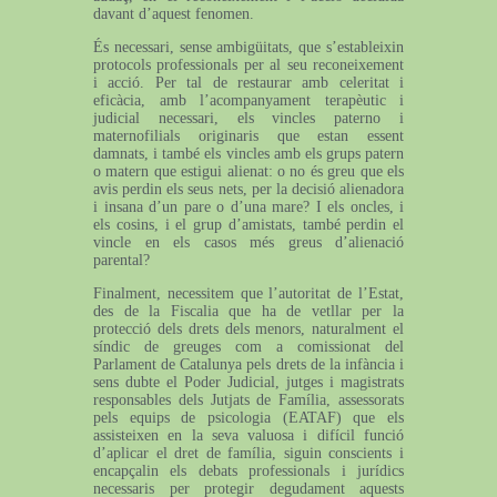
davant d’aquest fenomen.
És necessari, sense ambigüitats, que s’estableixin
protocols professionals per al seu reconeixement
i acció. Per tal de restaurar amb celeritat i
eficàcia, amb l’acompanyament terapèutic i
judicial necessari, els vincles paterno i
maternofilials originaris que estan essent
damnats, i també els vincles amb els grups patern
o matern que estigui alienat: o no és greu que els
avis perdin els seus nets, per la decisió alienadora
i insana d’un pare o d’una mare? I els oncles, i
els cosins, i el grup d’amistats, també perdin el
vincle en els casos més greus d’alienació
parental?
Finalment, necessitem que l’autoritat de l’Estat,
des de la Fiscalia que ha de vetllar per la
protecció dels drets dels menors, naturalment el
síndic de greuges com a comissionat del
Parlament de Catalunya pels drets de la infància i
sens dubte el Poder Judicial, jutges i magistrats
responsables dels Jutjats de Família, assessorats
pels equips de psicologia (EATAF) que els
assisteixen en la seva valuosa i difícil funció
d’aplicar el dret de família, siguin conscients i
encapçalin els debats professionals i jurídics
necessaris per protegir degudament aquests