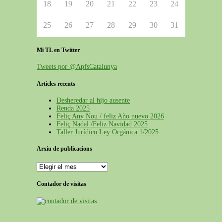
18
19
20
21
22
23
24
25
26
27
28
29
30
31
Mi TL en Twitter
Tweets por @ApfsCatalunya
Articles recents
Desheredar al hijo ausente
Renda 2025
Feliç Any Nou / feliz Año nuevo 2026
Feliç Nadal /Feliz Navidad 2025
Taller Jurídico Ley Orgánica 1/2025
Arxiu de publicacions
Contador de visitas