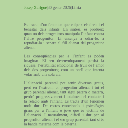
Josep Xurigué
|30 gener 2026|
Línia
Es tracta d’un fenomen que colpeix els drets i el
benestar dels infants. En síntesi, es produeix
quan un dels progenitors manipula l’infant contra
l’altre progenitor. Li ensenya a odiar-lo, a
repudiar-lo i separa el fill alienat del progenitor
alienat.
Les conseqüències per a l’infant es poden
imaginar. El seu desenvolupament perdrà la
riquesa, l’estabilitat emocional de fruir de l’amor
dels dos progenitors; com un ocell que intenta
volar amb una sola ala.
L’alienació parental pot tenir diversos graus,
però en l’extrem, el progenitor alienat i tot el
grup parental alienat, tant sigui patern o matern,
perdrà progressivament i totalment el contacte i
la relació amb l’infant. Es tracta d’un fenomen
molt dur. De costos emocionals i psicològics
grans per a l’infant o jove que és víctima de
l’alienació. I naturalment, difícil i dur per al
progenitor alienat i el seu grup parental, tant si és
la banda materna com la paterna.