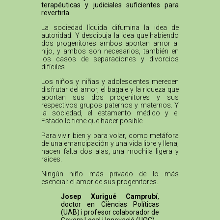
terapéuticas y judiciales suficientes para
revertirla.
La sociedad líquida difumina la idea de
autoridad. Y desdibuja la idea que habiendo
dos progenitores ambos aportan amor al
hijo, y ambos son necesarios, también en
los casos de separaciones y divorcios
difíciles.
Los niños y niñas y adolescentes merecen
disfrutar del amor, el bagaje y la riqueza que
aportan sus dos progenitores y sus
respectivos grupos paternos y maternos. Y
la sociedad, el estamento médico y el
Estado lo tiene que hacer posible.
Para vivir bien y para volar, como metáfora
de una emancipación y una vida libre y llena,
hacen falta dos alas, una mochila ligera y
raíces.
Ningún niño más privado de lo más
esencial: el amor de sus progenitores.
Josep Xurigué Camprubí
,
doctor en Cièncias Políticas
(UAB) i profesor colaborador de