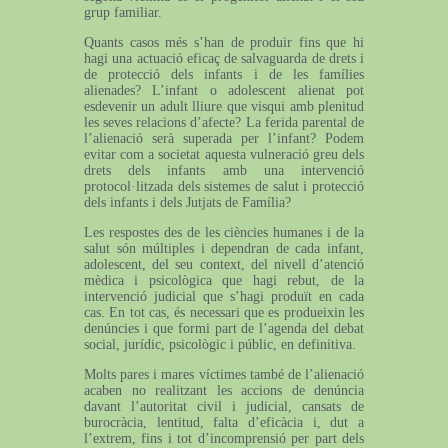
grup familiar.
Quants casos més s’han de produir fins que hi
hagi una actuació eficaç de salvaguarda de drets i
de protecció dels infants i de les famílies
alienades? L’infant o adolescent alienat pot
esdevenir un adult lliure que visqui amb plenitud
les seves relacions d’afecte? La ferida parental de
l’alienació serà superada per l’infant? Podem
evitar com a societat aquesta vulneració greu dels
drets dels infants amb una intervenció
protocol·litzada dels sistemes de salut i protecció
dels infants i dels Jutjats de Família?
Les respostes des de les ciències humanes i de la
salut són múltiples i dependran de cada infant,
adolescent, del seu context, del nivell d’atenció
mèdica i psicològica que hagi rebut, de la
intervenció judicial que s’hagi produït en cada
cas. En tot cas, és necessari que es produeixin les
denúncies i que formi part de l’agenda del debat
social, jurídic, psicològic i públic, en definitiva.
Molts pares i mares víctimes també de l’alienació
acaben no realitzant les accions de denúncia
davant l’autoritat civil i judicial, cansats de
burocràcia, lentitud, falta d’eficàcia i, dut a
l’extrem, fins i tot d’incomprensió per part dels