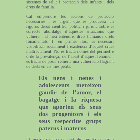
sistemes de salut i protecció dels infants i dels
drets de família.
Cal emprendre les accions de protecció
necessàries i és urgent que es produeixi un
rigorós debat científic, polític i jurídic sobre el
correcte abordatge d’aquestes situacions que
vulneren, al meu entendre, drets humans i drets
fonamentals. I, en primer lloc, és necessari
visibilitzar socialment l’existència d’aquest cruel
maltractament. No es tracta només del perímetre
o de la prevalença, de l’abast d’aquest fenomen,
es tracta de posar remei a una vulneració flagrant
de drets en els més petits.
Els nens i nenes i
adolescents mereixen
gaudir de l’amor, el
bagatge i la riquesa
que aporten els seus
dos progenitors i els
seus respectius grups
paterns i materns
El nostre sistema de dret de família consagra