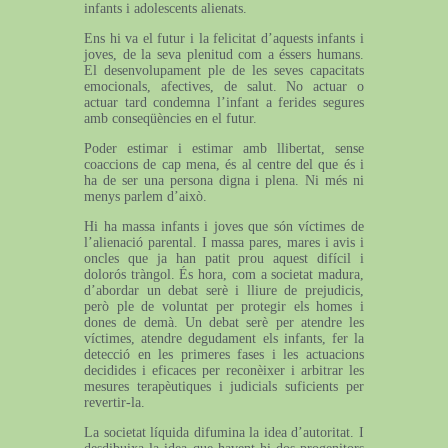
infants i adolescents alienats.
Ens hi va el futur i la felicitat d’aquests infants i
joves, de la seva plenitud com a éssers humans.
El desenvolupament ple de les seves capacitats
emocionals, afectives, de salut. No actuar o
actuar tard condemna l’infant a ferides segures
amb conseqüències en el futur.
Poder estimar i estimar amb llibertat, sense
coaccions de cap mena, és al centre del que és i
ha de ser una persona digna i plena. Ni més ni
menys parlem d’això.
Hi ha massa infants i joves que són víctimes de
l’alienació parental. I massa pares, mares i avis i
oncles que ja han patit prou aquest difícil i
dolorós tràngol. És hora, com a societat madura,
d’abordar un debat serè i lliure de prejudicis,
però ple de voluntat per protegir els homes i
dones de demà. Un debat serè per atendre les
víctimes, atendre degudament els infants, fer la
detecció en les primeres fases i les actuacions
decidides i eficaces per reconèixer i arbitrar les
mesures terapèutiques i judicials suficients per
revertir-la.
La societat líquida difumina la idea d’autoritat. I