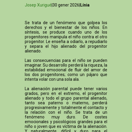
Josep Xurigué
|30 gener 2026|
Línia
Se trata de un fenómeno que golpea los
derechos y el bienestar de los niños. En
síntesis, se produce cuando uno de los
progenitores manipula el niño contra el otro
progenitor. Le enseña a odiarlo, a repudiarlo
y separa el hijo alienado del progenitor
alienado.
Las consecuencias para el niño se pueden
imaginar. Su desarrollo perderá la riqueza, la
estabilidad emocional de fluir del amor de
los dos progenitores; como un pájaro que
intenta volar con una sola ala.
La alienación parental puede tener varios
grados, pero en el extremo, el progenitor
alienado y todo el grupo parental alienado,
tanto sea paterno o materno, perderá
progresivamente y totalmente el contacto y
la relación con el niño. Se trata de un
fenómeno muy duro. De costes
emocionales y psicológicos grandes para el
niño o joven que es víctima de la alienación.
Y naturalmente, difícil y duro para el