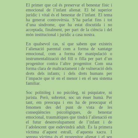
El primer que cal és preservar el benestar físic i
emocional de l’infant alienat. El bé superior
jurídic i vital és el benestar de l’infant. El tema
ha generat controvèrsia. S’ha parlat fins i tot
d’una síndrome, que ha estat discutida i no
acceptada, finalment, per part de la ciència i del
món institucional i jurídic a casa nostra.
En qualsevol cas, sí que sabem que existeix
l’alienació parental com a forma de xantatge
emocional, com a forma de manipulació o
instrumentalització del fill o filla per part d’un
progenitor contra l’altre progenitor. Com una
forma clara de maltractament i de vulneració dels
drets dels infants; i dels drets humans per
l’impacte que té en el menor i en el seu sistema
familiar.
Soc politòleg i no psicòleg, ni psiquiatre, ni
jurista. Però, sobretot, soc un ésser humà. Per
tant, em preocupa i ens ha de preocupar el
fenomen des del punt de vista de les
conseqüències psicològiques, de benestar
emocional, traumàtiques que tindrà l’alienació en
el futur desenvolupament de l’infant i de
l’adolescent que esdevindrà adult. És la primera
víctima d’aquest estrall, d’aquesta xacra. I
segona víctima és el progenitor alienat i el seu