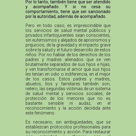
Por lo tanto, también tiene que ser atendido
y acompañado. Y si no cesa su
comportamiento, tiene que ser sancionado
por la autoridad, además de acompañado.
Pero en todo caso, es imprescindible que
los servicios de salud mental públicos y
privados infantojuveniles sean conscientes,
sin eufemismos y alejados de apriorismos y
prejuicios, de la gravedad y el impacto grave
sobre la salud y el futuro desarrollo de estos
niños. Por no hablar de los derechos de los
padres y madres alienados que se ven
brutalmente separados de sus hijos e hijas,
y ven transformarse el amor que sus hijos
les tenían en odio o indiferencia, en el mejor
de los casos. Estos padres y madres,
abuelos, tíos y familiares también son,
reitero, las segundas víctimas de un sistema
de salud mental y servicios sociales, de
protección de los menores que no es
bastante sensible ni audaz, en el
reconocimiento y la acción decidida ante
este fenómeno.
Es necesario, sin ambigüedades, que se
establezcan protocolos profesionales para
su reconocimiento y acción. Para restaurar