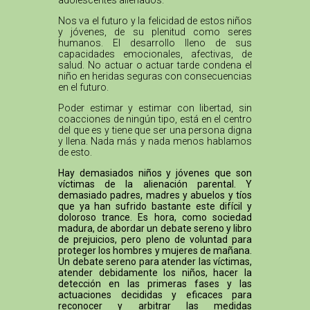
adolescentes alienados.
Nos va el futuro y la felicidad de estos niños
y jóvenes, de su plenitud como seres
humanos. El desarrollo lleno de sus
capacidades emocionales, afectivas, de
salud. No actuar o actuar tarde condena el
niño en heridas seguras con consecuencias
en el futuro.
Poder estimar y estimar con libertad, sin
coacciones de ningún tipo, está en el centro
del que es y tiene que ser una persona digna
y llena. Nada más y nada menos hablamos
de esto.
Hay demasiados niños y jóvenes que son
víctimas de la alienación parental. Y
demasiado padres, madres y abuelos y tíos
que ya han sufrido bastante este difícil y
doloroso trance. Es hora, como sociedad
madura, de abordar un debate sereno y libro
de prejuicios, pero pleno de voluntad para
proteger los hombres y mujeres de mañana.
Un debate sereno para atender las víctimas,
atender debidamente los niños, hacer la
detección en las primeras fases y las
actuaciones decididas y eficaces para
reconocer y arbitrar las medidas