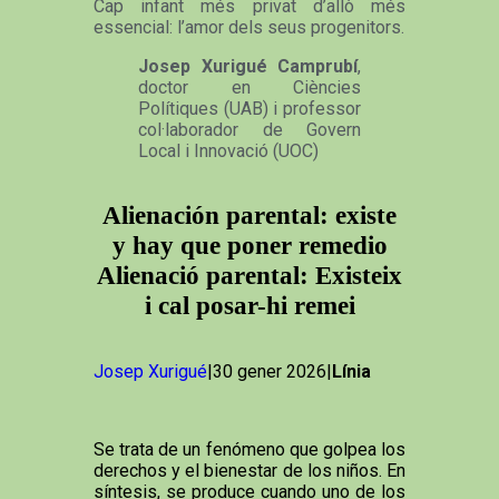
Cap infant més privat d’allò més
essencial: l’amor dels seus progenitors.
Josep Xurigué Camprubí
,
doctor en Ciències
Polítiques (UAB) i professor
col·laborador de Govern
Local i Innovació (UOC)
Alienación parental: existe
y hay que poner remedio
Alienació parental: Existeix
i cal posar-hi remei
Josep Xurigué
|30 gener 2026|
Línia
Se trata de un fenómeno que golpea los
derechos y el bienestar de los niños. En
síntesis, se produce cuando uno de los