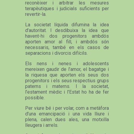
reconèixer i arbitrar les mesures
terapèutiques i judicials suficients per
revertir-la.
La societat líquida difumina la idea
d’autoritat. I desdibuixa la idea que
havent-hi dos progenitors ambdós
aporten amor al fill, i ambdós són
necessaris, també en els casos de
separacions i divorcis difícils.
Els nens i nenes i adolescents
mereixen gaudir de l’amor, el bagatge i
la riquesa que aporten els seus dos
progenitors i els seus respectius grups
paterns i materns. I la societat,
l’estament mèdic i l’Estat ho ha de fer
possible.
Per viure bé i per volar, com a metàfora
d’una emancipació i una vida lliure i
plena, calen dues ales, una motxilla
lleugera i arrels.