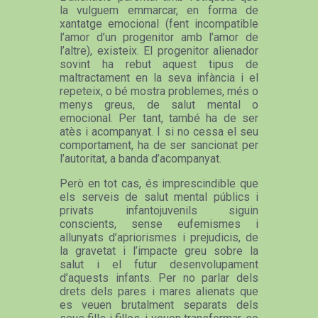
la vulguem emmarcar, en forma de
xantatge emocional (fent incompatible
l’amor d’un progenitor amb l’amor de
l’altre), existeix. El progenitor alienador
sovint ha rebut aquest tipus de
maltractament en la seva infància i el
repeteix, o bé mostra problemes, més o
menys greus, de salut mental o
emocional. Per tant, també ha de ser
atès i acompanyat. I si no cessa el seu
comportament, ha de ser sancionat per
l’autoritat, a banda d’acompanyat.
Però en tot cas, és imprescindible que
els serveis de salut mental públics i
privats infantojuvenils siguin
conscients, sense eufemismes i
allunyats d’apriorismes i prejudicis, de
la gravetat i l’impacte greu sobre la
salut i el futur desenvolupament
d’aquests infants. Per no parlar dels
drets dels pares i mares alienats que
es veuen brutalment separats dels