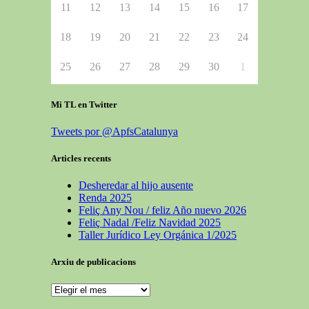
11
12
13
14
15
16
17
18
19
20
21
22
23
24
25
26
27
28
29
30
1
Mi TL en Twitter
Tweets por @ApfsCatalunya
Articles recents
Desheredar al hijo ausente
Renda 2025
Feliç Any Nou / feliz Año nuevo 2026
Feliç Nadal /Feliz Navidad 2025
Taller Jurídico Ley Orgánica 1/2025
Arxiu de publicacions