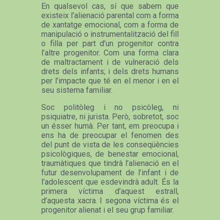
En qualsevol cas, sí que sabem que
existeix l’alienació parental com a forma
de xantatge emocional, com a forma de
manipulació o instrumentalització del fill
o filla per part d’un progenitor contra
l’altre progenitor. Com una forma clara
de maltractament i de vulneració dels
drets dels infants; i dels drets humans
per l’impacte que té en el menor i en el
seu sistema familiar.
Soc politòleg i no psicòleg, ni
psiquiatre, ni jurista. Però, sobretot, soc
un ésser humà. Per tant, em preocupa i
ens ha de preocupar el fenomen des
del punt de vista de les conseqüències
psicològiques, de benestar emocional,
traumàtiques que tindrà l’alienació en el
futur desenvolupament de l’infant i de
l’adolescent que esdevindrà adult. És la
primera víctima d’aquest estrall,
d’aquesta xacra. I segona víctima és el
progenitor alienat i el seu grup familiar.