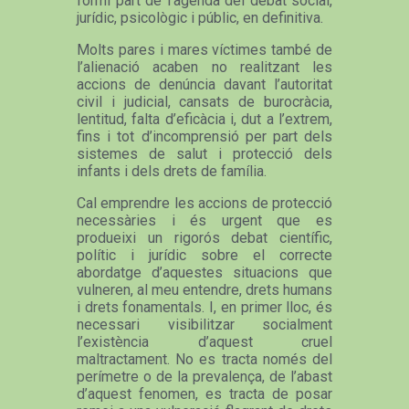
formi part de l’agenda del debat social,
jurídic, psicològic i públic, en definitiva.
Molts pares i mares víctimes també de
l’alienació acaben no realitzant les
accions de denúncia davant l’autoritat
civil i judicial, cansats de burocràcia,
lentitud, falta d’eficàcia i, dut a l’extrem,
fins i tot d’incomprensió per part dels
sistemes de salut i protecció dels
infants i dels drets de família.
Cal emprendre les accions de protecció
necessàries i és urgent que es
produeixi un rigorós debat científic,
polític i jurídic sobre el correcte
abordatge d’aquestes situacions que
vulneren, al meu entendre, drets humans
i drets fonamentals. I, en primer lloc, és
necessari visibilitzar socialment
l’existència d’aquest cruel
maltractament. No es tracta només del
perímetre o de la prevalença, de l’abast
d’aquest fenomen, es tracta de posar