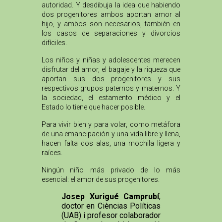
autoridad. Y desdibuja la idea que habiendo
dos progenitores ambos aportan amor al
hijo, y ambos son necesarios, también en
los casos de separaciones y divorcios
difíciles.
Los niños y niñas y adolescentes merecen
disfrutar del amor, el bagaje y la riqueza que
aportan sus dos progenitores y sus
respectivos grupos paternos y maternos. Y
la sociedad, el estamento médico y el
Estado lo tiene que hacer posible.
Para vivir bien y para volar, como metáfora
de una emancipación y una vida libre y llena,
hacen falta dos alas, una mochila ligera y
raíces.
Ningún niño más privado de lo más
esencial: el amor de sus progenitores.
Josep Xurigué Camprubí
,
doctor en Cièncias Políticas
(UAB) i profesor colaborador