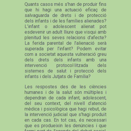
Quants casos més s’han de produir fins
que hi hagi una actuació eficaç de
salvaguarda de drets i de protecció
dels infants i de les famílies alienades?
L’infant o adolescent alienat pot
esdevenir un adult lliure que visqui amb
plenitud les seves relacions d’afecte?
La ferida parental de l’alienació serà
superada per l’infant? Podem evitar
com a societat aquesta vulneració greu
dels drets dels infants amb una
intervenció protocol·litzada dels
sistemes de salut i protecció dels
infants i dels Jutjats de Família?
Les respostes des de les ciències
humanes i de la salut són múltiples i
dependran de cada infant, adolescent,
del seu context, del nivell d’atenció
mèdica i psicològica que hagi rebut, de
la intervenció judicial que s’hagi produït
en cada cas. En tot cas, és necessari
que es produeixin les denúncies i que