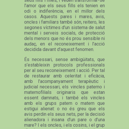
seus fills i filles, i veuen transformar-se
l’amor que els seus fills els tenien en
odi o indiferència, en el millor dels
casos. Aquests pares i mares, avis,
oncles i familiars també són, reitero, les
segones víctimes d’un sistema de salut
mental i serveis socials, de protecció
dels menors que no és prou sensible ni
audaç, en el reconeixement i l’acció
decidida davant d’aquest fenomen.
És necessari, sense ambigüitats, que
s’estableixin protocols professionals
per al seu reconeixement i acció. Per tal
de restaurar amb celeritat i eficàcia,
amb l’acompanyament terapèutic i
judicial necessari, els vincles paterno i
maternofilials originaris que estan
essent damnats, i també els vincles
amb els grups patern o matern que
estigui alienat: o no és greu que els
avis perdin els seus nets, per la decisió
alienadora i insana d’un pare o d’una
mare? I els oncles, i els cosins, i el grup