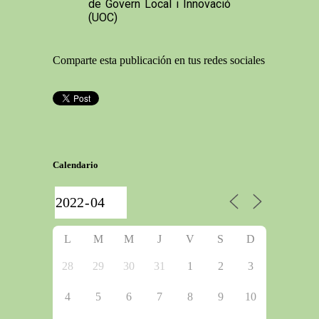
de Govern Local i Innovació
(UOC)
Comparte esta publicación en tus redes sociales
Calendario
L
M
M
J
V
S
D
28
29
30
31
1
2
3
4
5
6
7
8
9
10