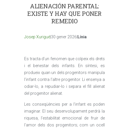
ALIENACIÓN PARENTAL:
EXISTE Y HAY QUE PONER
REMEDIO
Josep Xurigué
|30 gener 2026|
Línia
Es tracta d’un fenomen que colpeix els drets
i el benestar dels infants. En síntesi, es
produeix quan un dels progenitors manipula
l’infant contra l’altre progenitor. Li ensenya a
odiar-lo, a repudiar-lo i separa el fill alienat
del progenitor alienat.
Les conseqüències per a l’infant es poden
imaginar. El seu desenvolupament perdrà la
riquesa, l’estabilitat emocional de fruir de
l’amor dels dos progenitors; com un ocell