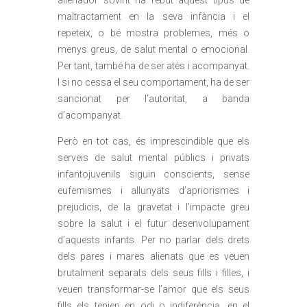
alienador sovint ha rebut aquest tipus de
maltractament en la seva infància i el
repeteix, o bé mostra problemes, més o
menys greus, de salut mental o emocional.
Per tant, també ha de ser atès i acompanyat.
I si no cessa el seu comportament, ha de ser
sancionat per l’autoritat, a banda
d’acompanyat.
Però en tot cas, és imprescindible que els
serveis de salut mental públics i privats
infantojuvenils siguin conscients, sense
eufemismes i allunyats d’apriorismes i
prejudicis, de la gravetat i l’impacte greu
sobre la salut i el futur desenvolupament
d’aquests infants. Per no parlar dels drets
dels pares i mares alienats que es veuen
brutalment separats dels seus fills i filles, i
veuen transformar-se l’amor que els seus
fills els tenien en odi o indiferència, en el