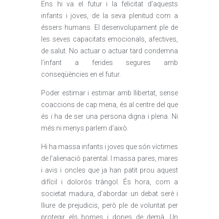
Ens hi va el futur i la felicitat d’aquests
infants i joves, de la seva plenitud com a
éssers humans. El desenvolupament ple de
les seves capacitats emocionals, afectives,
de salut. No actuar o actuar tard condemna
l’infant a ferides segures amb
conseqüències en el futur.
Poder estimar i estimar amb llibertat, sense
coaccions de cap mena, és al centre del que
és i ha de ser una persona digna i plena. Ni
més ni menys parlem d’això.
Hi ha massa infants i joves que són víctimes
de l’alienació parental. I massa pares, mares
i avis i oncles que ja han patit prou aquest
difícil i dolorós tràngol. És hora, com a
societat madura, d’abordar un debat serè i
lliure de prejudicis, però ple de voluntat per
protegir els homes i dones de demà. Un