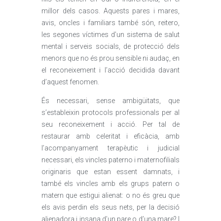
millor dels casos. Aquests pares i mares,
avis, oncles i familiars també són, reitero,
les segones víctimes d’un sistema de salut
mental i serveis socials, de protecció dels
menors que no és prou sensible ni audaç, en
el reconeixement i l’acció decidida davant
d’aquest fenomen.
És necessari, sense ambigüitats, que
s’estableixin protocols professionals per al
seu reconeixement i acció. Per tal de
restaurar amb celeritat i eficàcia, amb
l’acompanyament terapèutic i judicial
necessari, els vincles paterno i maternofilials
originaris que estan essent damnats, i
també els vincles amb els grups patern o
matern que estigui alienat: o no és greu que
els avis perdin els seus nets, per la decisió
alienadora i insana d’un pare o d’una mare? I