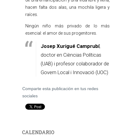
de una emancipación y una vida libre y llena,
hacen falta dos alas, una mochila ligera y
raíces.
Ningún niño más privado de lo más
esencial: el amor de sus progenitores.
Josep Xurigué Camprubí
,
doctor en Cièncias Políticas
(UAB) i profesor colaborador de
Govern Local i Innovació (UOC)
Comparte esta publicación en tus redes
sociales
CALENDARIO