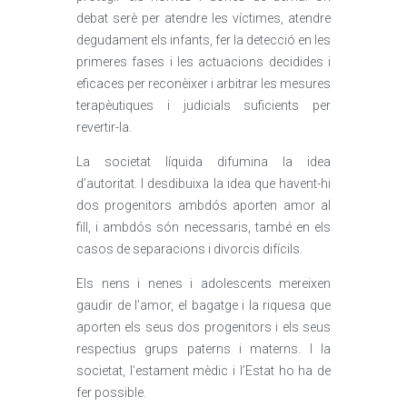
debat serè per atendre les víctimes, atendre
degudament els infants, fer la detecció en les
primeres fases i les actuacions decidides i
eficaces per reconèixer i arbitrar les mesures
terapèutiques i judicials suficients per
revertir-la.
La societat líquida difumina la idea
d’autoritat. I desdibuixa la idea que havent-hi
dos progenitors ambdós aporten amor al
fill, i ambdós són necessaris, també en els
casos de separacions i divorcis difícils.
Els nens i nenes i adolescents mereixen
gaudir de l’amor, el bagatge i la riquesa que
aporten els seus dos progenitors i els seus
respectius grups paterns i materns. I la
societat, l’estament mèdic i l’Estat ho ha de
fer possible.