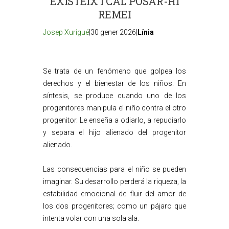
EXISTEIX I CAL POSAR-HI
REMEI
Josep Xurigué
|30 gener 2026|
Línia
Se trata de un fenómeno que golpea los
derechos y el bienestar de los niños. En
síntesis, se produce cuando uno de los
progenitores manipula el niño contra el otro
progenitor. Le enseña a odiarlo, a repudiarlo
y separa el hijo alienado del progenitor
alienado.
Las consecuencias para el niño se pueden
imaginar. Su desarrollo perderá la riqueza, la
estabilidad emocional de fluir del amor de
los dos progenitores; como un pájaro que
intenta volar con una sola ala.