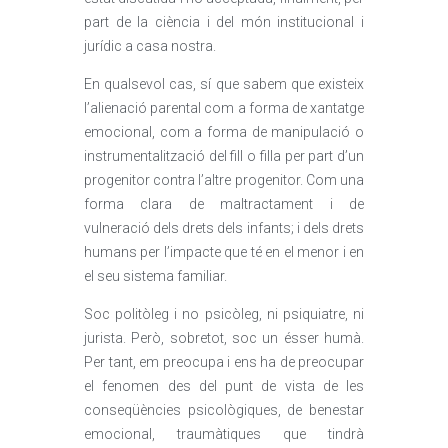
part de la ciència i del món institucional i
jurídic a casa nostra.
En qualsevol cas, sí que sabem que existeix
l’alienació parental com a forma de xantatge
emocional, com a forma de manipulació o
instrumentalització del fill o filla per part d’un
progenitor contra l’altre progenitor. Com una
forma clara de maltractament i de
vulneració dels drets dels infants; i dels drets
humans per l’impacte que té en el menor i en
el seu sistema familiar.
Soc politòleg i no psicòleg, ni psiquiatre, ni
jurista. Però, sobretot, soc un ésser humà.
Per tant, em preocupa i ens ha de preocupar
el fenomen des del punt de vista de les
conseqüències psicològiques, de benestar
emocional, traumàtiques que tindrà