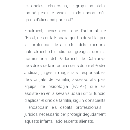
els oncles, i els cosins, i el grup d’amistats,
també perdin el vincle en els casos més
greus d’alienació parental?
Finalment, necessitem que l’autoritat de
l’Estat, des de la Fiscalia que ha de vetllar per
la protecció dels drets dels menors,
naturalment el síndic de greuges com a
comissionat del Parlament de Catalunya
pels drets de la infància i sens dubte el Poder
Judicial, jutges i magistrats responsables
dels Jutjats de Família, assessorats pels
equips de psicologia (EATAF) que els
assisteixen en la seva valuosa i difícil funció
d’aplicar el dret de família, siguin conscients
i encapçalin els debats professionals i
jurídics necessaris per protegir degudament
aquests infants i adolescents alienats.