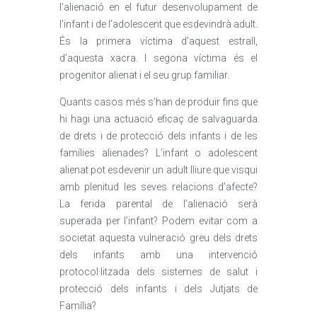
l’alienació en el futur desenvolupament de
l’infant i de l’adolescent que esdevindrà adult.
És la primera víctima d’aquest estrall,
d’aquesta xacra. I segona víctima és el
progenitor alienat i el seu grup familiar.
Quants casos més s’han de produir fins que
hi hagi una actuació eficaç de salvaguarda
de drets i de protecció dels infants i de les
famílies alienades? L’infant o adolescent
alienat pot esdevenir un adult lliure que visqui
amb plenitud les seves relacions d’afecte?
La ferida parental de l’alienació serà
superada per l’infant? Podem evitar com a
societat aquesta vulneració greu dels drets
dels infants amb una intervenció
protocol·litzada dels sistemes de salut i
protecció dels infants i dels Jutjats de
Família?