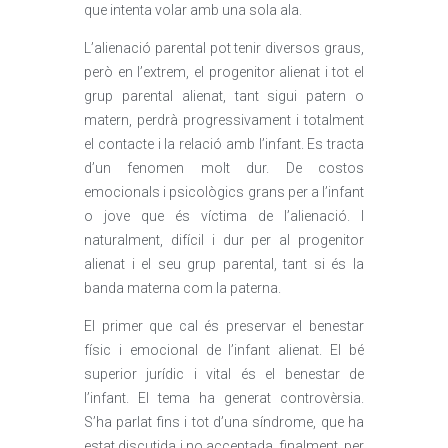
que intenta volar amb una sola ala.
L’alienació parental pot tenir diversos graus,
però en l’extrem, el progenitor alienat i tot el
grup parental alienat, tant sigui patern o
matern, perdrà progressivament i totalment
el contacte i la relació amb l’infant. Es tracta
d’un fenomen molt dur. De costos
emocionals i psicològics grans per a l’infant
o jove que és víctima de l’alienació. I
naturalment, difícil i dur per al progenitor
alienat i el seu grup parental, tant si és la
banda materna com la paterna.
El primer que cal és preservar el benestar
físic i emocional de l’infant alienat. El bé
superior jurídic i vital és el benestar de
l’infant. El tema ha generat controvèrsia.
S’ha parlat fins i tot d’una síndrome, que ha
estat discutida i no acceptada, finalment, per