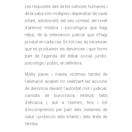
Les respostes des de les ciències humanes i
de la salut són múltiples i dependran de cada
infant, adolescent, del seu context, del nivell
d’atenció mèdica i psicològica que hagi
rebut, de la intervenció judicial que s’hagi
produït en cada cas. En tot cas, és necessari
que es produeixin les denúncies i que formi
part de l’agenda del debat social, jurídic,
psicològic i públic, en definitiva.
Molts pares i mares víctimes també de
l’alienació acaben no realitzant les accions
de denúncia davant l’autoritat civil i judicial,
cansats de burocràcia, lentitud, falta
d’eficàcia i, dut a l’extrem, fins i tot
d’incomprensió per part dels sistemes de
salut i protecció dels infants i dels drets de
família.