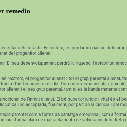
ner remedio
enestar dels infants. En síntesi, es produeix quan un dels progeni
ienat del progenitor alienat.
r. El seu desenvolupament perdrà la riquesa, l’estabilitat emoc
 en l’extrem, el progenitor alienat i tot el grup parental alienat, 
Es tracta d’un fenomen molt dur. De costos emocionals i psicolò
enitor alienat i el seu grup parental, tant si és la banda materna com
mocional de l’infant alienat. El bé superior jurídic i vital és el b
iscutida i no acceptada, finalment, per part de la ciència i del món 
nació parental com a forma de xantatge emocional, com a forma de
. Com una forma clara de maltractament i de vulneració dels drets 