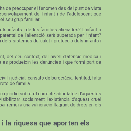
ns ha de preocupar el fenomen des del punt de vista
esenvolupament de l’infant i de l’adolescent que
el seu grup familiar.
ls infants i de les famílies alienades? L’infant o
arental de l’alienació serà superada per l’infant?
 dels sistemes de salut i protecció dels infants i
, del seu context, del nivell d’atenció mèdica i
ue es produeixin les denúncies i que formi part de
l i judicial, cansats de burocràcia, lentitud, falta
drets de família.
c i jurídic sobre el correcte abordatge d’aquestes
sibilitzar socialment l’existència d’aquest cruel
ar remei a una vulneració flagrant de drets en els
 i la riquesa que aporten els