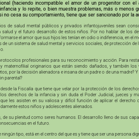
al (haciendo incompatible el amor de un progenitor con el am
infancia y lo repite, o bien muestra problemas, más o menos gr
si no cesa su comportamiento, tiene que ser sancionado por la
cios de salud mental públicos y privados infantojuveniles sean cons
la salud y el futuro desarrollo de estos niños. Por no hablar de los
formarse el amor que sus hijos les tenían en odio o indiferencia, en el 
as de un sistema de salud mental y servicios sociales, de protección de 
o.
protocolos profesionales para su reconocimiento y acción. Para resta
no y maternofilial originarios que están siendo dañados, y también l
tos, por la decisión alienadora e insana de un padre o de una madre? Y 
ón parental?
desde la Fiscalía que tiene que velar por la protección de los derech
s derechos de la infancia y sin duda el Poder Judicial, jueces y m
e les asisten en su valiosa y difícil función de aplicar el derecho
bidamente estos niños y adolescentes alienados.
nes, de su plenitud como seres humanos. El desarrollo lleno de sus cap
onsecuencias en el futuro.
e ningún tipo, está en el centro del que es y tiene que ser una persona 