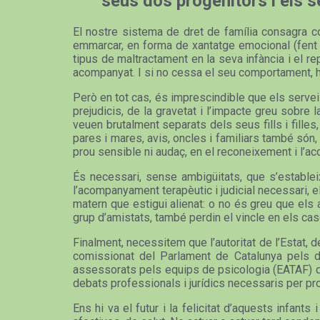
seus dos progenitors i els 
El nostre sistema de dret de família consagra com
emmarcar, en forma de xantatge emocional (fent in
tipus de maltractament en la seva infància i el 
acompanyat. I si no cessa el seu comportament, ha
Però en tot cas, és imprescindible que els servei
prejudicis, de la gravetat i l’impacte greu sobre
veuen brutalment separats dels seus fills i filles
pares i mares, avis, oncles i familiars també són
prou sensible ni audaç, en el reconeixement i l’a
És necessari, sense ambigüitats, que s’estableix
l’acompanyament terapèutic i judicial necessari, e
matern que estigui alienat: o no és greu que els a
grup d’amistats, també perdin el vincle en els ca
Finalment, necessitem que l’autoritat de l’Estat, 
comissionat del Parlament de Catalunya pels dr
assessorats pels equips de psicologia (EATAF) que 
debats professionals i jurídics necessaris per pr
Ens hi va el futur i la felicitat d’aquests infa