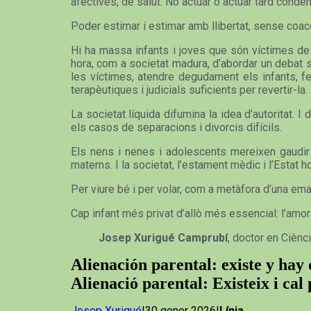
afectives, de salut. No actuar o actuar tard conde
Poder estimar i estimar amb llibertat, sense coac
Hi ha massa infants i joves que són víctimes de l’
hora, com a societat madura, d’abordar un debat s
les víctimes, atendre degudament els infants, fe
terapèutiques i judicials suficients per revertir-la.
La societat líquida difumina la idea d’autoritat.
els casos de separacions i divorcis difícils.
Els nens i nenes i adolescents mereixen gaudir 
materns. I la societat, l’estament mèdic i l’Estat h
Per viure bé i per volar, com a metàfora d’una emanc
Cap infant més privat d’allò més essencial: l’amo
Josep Xurigué Camprubí
, doctor en Ciènc
Alienación parental: existe y ha
Alienació parental: Existeix i cal
Josep Xurigué
|30 gener 2026|
Línia