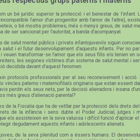
seus respectius grups paterns i materns
 un bé jurídic superior la protecció i el benestar de l’infant. 
compatible l’amor d’un progenitor amb l’amor de l’altre), existe
repeteix, o bé mostra problemes, més o menys greus, de salut men
 de ser sancionat per l’autoritat, a banda d’acompanyat.
s de salut mental públics i privats infantojuvenils siguin consci
 la salut i el futur desenvolupament d’aquests infants. Per no pa
, i veuen transformar-se l’amor que els seus fills els tenien en o
, reitero, les segones víctimes d’un sistema de salut mental i s
cció decidida davant d’aquest fenomen.
in protocols professionals per al seu reconeixement i acció. P
ls vincles paterno i maternofilials originaris que estan essent 
vis perdin els seus nets, per la decisió alienadora i insana d’un 
sos més greus d’alienació parental?
des de la Fiscalia que ha de vetllar per la protecció dels drets 
ets de la infància i sens dubte el Poder Judicial, jutges i m
els assisteixen en la seva valuosa i difícil funció d’aplicar el 
otegir degudament aquests infants i adolescents alienats.
nts i joves, de la seva plenitud com a éssers humans. El desenv