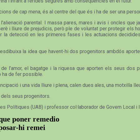
mna l’infant a ferides segures amb conseqüències en el futur.
cions de cap mena, és al centre del que és i ha de ser una perso
alienació parental. I massa pares, mares i avis i oncles que ja 
erè i lliure de prejudicis, però ple de voluntat per protegir el
r la detecció en les primeres fases i les actuacions decidides
 I desdibuixa la idea que havent-hi dos progenitors ambdós aport
de l’amor, el bagatge i la riquesa que aporten els seus dos p
o ha de fer possible.
ipació i una vida lliure i plena, calen dues ales, una motxilla lleu
r dels seus progenitors.
ies Polítiques (UAB) i professor col·laborador de Govern Local i
y que poner remedio
 posar-hi remei