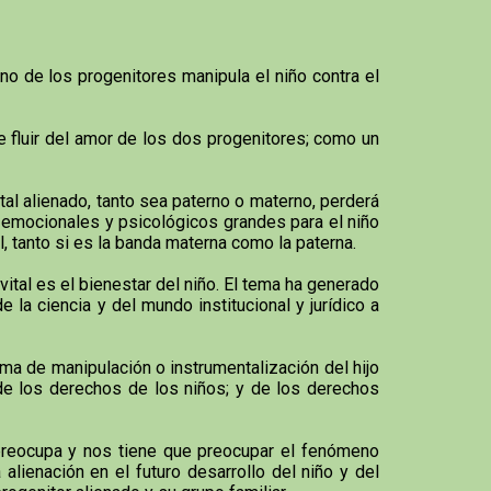
o de los progenitores manipula el niño contra el
e fluir del amor de los dos progenitores; como un
tal alienado, tanto sea paterno o materno, perderá
s emocionales y psicológicos grandes para el niño
al, tanto si es la banda materna como la paterna.
 vital es el bienestar del niño. El tema ha generado
 la ciencia y del mundo institucional y jurídico a
ma de manipulación o instrumentalización del hijo
 de los derechos de los niños; y de los derechos
e preocupa y nos tiene que preocupar el fenómeno
lienación en el futuro desarrollo del niño y del