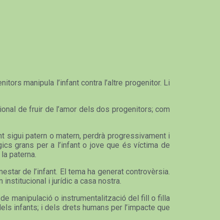
tors manipula l’infant contra l’altre progenitor. Li
ional de fruir de l’amor dels dos progenitors; com
tant sigui patern o matern, perdrà progressivament i
gics grans per a l’infant o jove que és víctima de
 la paterna.
enestar de l’infant. El tema ha generat controvèrsia.
institucional i jurídic a casa nostra.
 manipulació o instrumentalització del fill o filla
dels infants; i dels drets humans per l’impacte que