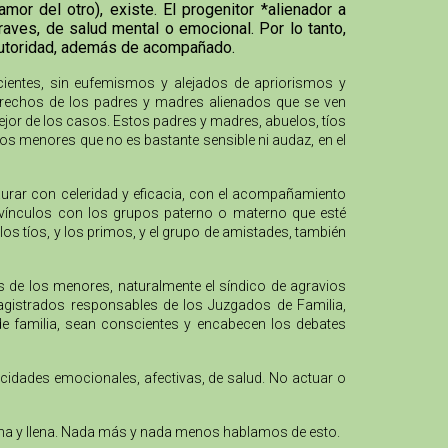
or del otro), existe. El progenitor *alienador a
aves, de salud mental o emocional. Por lo tanto,
 autoridad, además de acompañado.
cientes, sin eufemismos y alejados de apriorismos y
 derechos de los padres y madres alienados que se ven
mejor de los casos. Estos padres y madres, abuelos, tíos
los menores que no es bastante sensible ni audaz, en el
urar con celeridad y eficacia, con el acompañamiento
os vínculos con los grupos paterno o materno que esté
los tíos, y los primos, y el grupo de amistades, también
os de los menores, naturalmente el síndico de agravios
agistrados responsables de los Juzgados de Familia,
 de familia, sean conscientes y encabecen los debates
acidades emocionales, afectivas, de salud. No actuar o
digna y llena. Nada más y nada menos hablamos de esto.