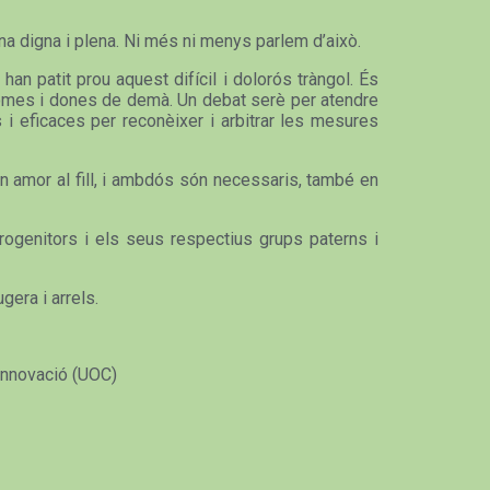
na digna i plena. Ni més ni menys parlem d’això.
han patit prou aquest difícil i dolorós tràngol. És
s homes i dones de demà. Un debat serè per atendre
 i eficaces per reconèixer i arbitrar les mesures
en amor al fill, i ambdós són necessaris, també en
rogenitors i els seus respectius grups paterns i
gera i arrels.
 Innovació (UOC)