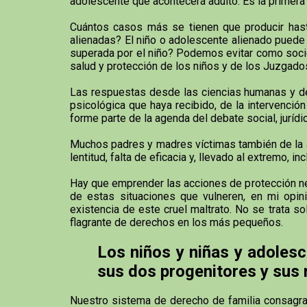
adolescente que acontecerá adulto. Es la primera v
Cuántos casos más se tienen que producir hast
alienadas? El niño o adolescente alienado puede a
superada por el niño? Podemos evitar como socie
salud y protección de los niños y de los Juzgado
Las respuestas desde las ciencias humanas y de 
psicológica que haya recibido, de la intervenci
forme parte de la agenda del debate social, jurídic
Muchos padres y madres víctimas también de la ali
lentitud, falta de eficacia y, llevado al extremo,
Hay que emprender las acciones de protección nece
de estas situaciones que vulneren, en mi opini
existencia de este cruel maltrato. No se trata s
flagrante de derechos en los más pequeños.
Los niños y niñas y adolesc
sus dos progenitores y sus
Nuestro sistema de derecho de familia consagra co