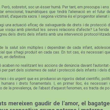
ista. Però, sobretot, soc un ésser humà. Per tant, em preocupa i e
 emocional, traumàtiques que tindrà l’alienació en el futur d
rall, d’aquesta xacra. I segona víctima és el progenitor alienat i 
i una actuació eficaç de salvaguarda de drets i de protecció de
que visqui amb plenitud les seves relacions d’afecte? La ferida p
eu dels drets dels infants amb una intervenció protocol·litzada
la salut són múltiples i dependran de cada infant, adolescent
icial que s’hagi produït en cada cas. En tot cas, és necessari q
c, en definitiva.
caben no realitzant les accions de denúncia davant l’autoritat civi
sió per part dels sistemes de salut i protecció dels infants i dels 
s i és urgent que es produeixi un rigorós debat científic, políti
humans i drets fonamentals. I, en primer lloc, és necessari vi
 de la prevalença, de l’abast d’aquest fenomen, es tracta de pos
ts mereixen gaudir de l’amor, el bagatge