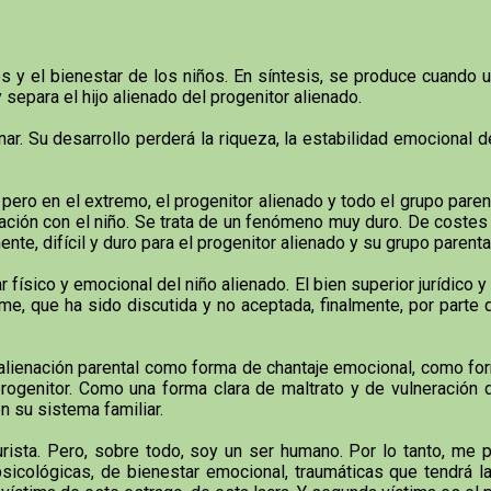
 y el bienestar de los niños. En síntesis, se produce cuando un
y separa el hijo alienado del progenitor alienado.
r. Su desarrollo perderá la riqueza, la estabilidad emocional d
 pero en el extremo, el progenitor alienado y todo el grupo paren
lación con el niño. Se trata de un fenómeno muy duro. De coste
ente, difícil y duro para el progenitor alienado y su grupo parent
 físico y emocional del niño alienado. El bien superior jurídico y
e, que ha sido discutida y no aceptada, finalmente, por parte de
alienación parental como forma de chantaje emocional, como for
o progenitor. Como una forma clara de maltrato y de vulneración
n su sistema familiar.
i jurista. Pero, sobre todo, soy un ser humano. Por lo tanto, m
icológicas, de bienestar emocional, traumáticas que tendrá la a