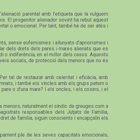
L’alienació parental amb l’etiqueta que la vulguem
ix. El progenitor alienador sovint ha rebut aquest
tal o emocional. Per tant, també ha de ser atès i
ents, sense eufemismes i allunyats d’apriorismes i
rlar dels drets dels pares i mares alienats que es
di o indiferència, en el millor dels casos. Aquests
erveis socials, de protecció dels menors que no és
er tal de restaurar amb celeritat i eficàcia, amb
damnats, i també els vincles amb els grups patern o
pare o d’una mare? I els oncles, i els cosins, i el
dels menors, naturalment el síndic de greuges com a
agistrats responsables dels Jutjats de Família,
dret de família, siguin conscients i encapçalin els
olupament ple de les seves capacitats emocionals,