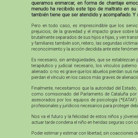
queramos enmarcar, en forma de chantaje emocion
menudo ha recibido este tipo de maltrato en su 
también tiene que ser atendido y acompañado. Y 
Pero en todo caso, es imprescindible que los servi
prejuicios, de la gravedad y el impacto grave sobre 
brutalmente separados de sus hijos e hijas, y ven trans
y familiares también son, reitero, las segundas víctim
reconocimiento y la acción decidida ante este fenómen
Es necesario, sin ambigüedades, que se establezcan 
terapéutico y judicial necesario, los vínculos pater
alienado: o no es grave que los abuelos pierdan sus nie
pierdan el vínculo en los casos más graves de alienaci
Finalmente, necesitamos que la autoridad del Estado, 
como comisionado del Parlamento de Cataluña por lo
asesorados por los equipos de psicología (*EATAF) qu
profesionales y jurídicos necesarios para proteger de
Nos va el futuro y la felicidad de estos niños y jóve
actuar tarde condena el niño en heridas seguras con c
Poder estimar y estimar con libertad, sin coacciones d