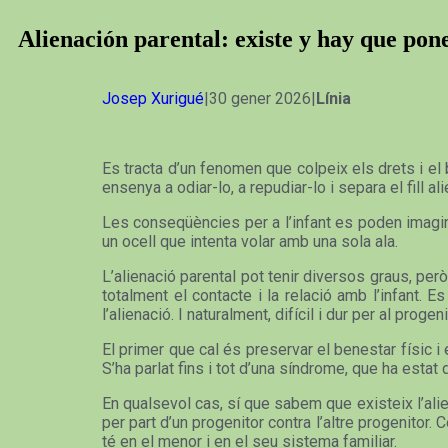
Alienación parental: existe y hay que po
Josep Xurigué
|30 gener 2026|
Línia
Es tracta d’un fenomen que colpeix els drets i el b
ensenya a odiar-lo, a repudiar-lo i separa el fill al
Les conseqüències per a l’infant es poden imagina
un ocell que intenta volar amb una sola ala.
L’alienació parental pot tenir diversos graus, però
totalment el contacte i la relació amb l’infant. 
l’alienació. I naturalment, difícil i dur per al prog
El primer que cal és preservar el benestar físic i e
S’ha parlat fins i tot d’una síndrome, que ha estat d
En qualsevol cas, sí que sabem que existeix l’alie
per part d’un progenitor contra l’altre progenitor
té en el menor i en el seu sistema familiar.