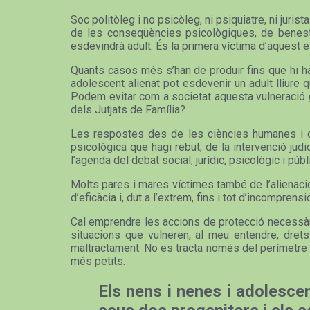
Soc politòleg i no psicòleg, ni psiquiatre, ni jur
de les conseqüències psicològiques, de benestar
esdevindrà adult. És la primera víctima d’aquest est
Quants casos més s’han de produir fins que hi hag
adolescent alienat pot esdevenir un adult lliure 
Podem evitar com a societat aquesta vulneració gr
dels Jutjats de Família?
Les respostes des de les ciències humanes i de 
psicològica que hagi rebut, de la intervenció jud
l’agenda del debat social, jurídic, psicològic i públi
Molts pares i mares víctimes també de l’alienació a
d’eficàcia i, dut a l’extrem, fins i tot d’incompren
Cal emprendre les accions de protecció necessàrie
situacions que vulneren, al meu entendre, drets 
maltractament. No es tracta només del perímetre o
més petits.
Els nens i nenes i adolescen