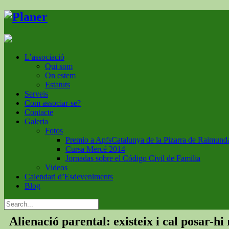
L’associació
Qui som
On estem
Estatuts
Serveis
Com associar-se?
Contacte
Galeria
Fotos
Premio a ApfsCatalunya de la Pizarra de Raimund
Cursa Mercé 2014
Jornadas sobre el Código Civil de Familia
Videos
Calendari d’Esdeveniments
Blog
Alienació parental: existeix i cal posar-hi