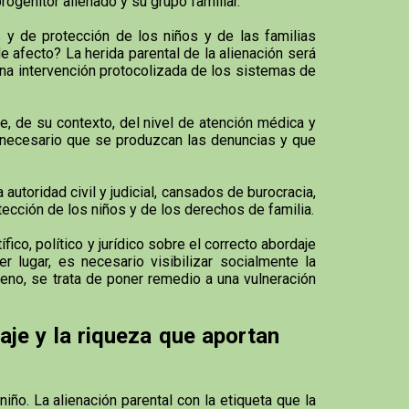
rogenitor alienado y su grupo familiar.
y de protección de los niños y de las familias
e afecto? La herida parental de la alienación será
na intervención protocolizada de los sistemas de
, de su contexto, del nivel de atención médica y
s necesario que se produzcan las denuncias y que
utoridad civil y judicial, cansados de burocracia,
otección de los niños y de los derechos de familia.
co, político y jurídico sobre el correcto abordaje
 lugar, es necesario visibilizar socialmente la
meno, se trata de poner remedio a una vulneración
aje y la riqueza que aportan
iño. La alienación parental con la etiqueta que la