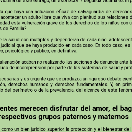
íctima de este estrago, de esta lacra. Y segunda víctima es el p
a que haya una actuación eficaz de salvaguardia de derechos 
contecer un adulto libre que viva con plenitud sus relaciones d
dad esta vulneración grave de los derechos de los niños con u
s de Familia?
la salud son múltiples y dependerán de cada niño, adolescente
ón judicial que se haya producido en cada caso. En todo caso, e
o, psicológico y público, en definitiva.
enación acaban no realizando las acciones de denuncia ante la a
 incluso de incomprensión por parte de los sistemas de salud y pr
sarias y es urgente que se produzca un riguroso debate científi
ón, derechos humanos y derechos fundamentales. Y, en primer
olo del perímetro o de la prevalencia, del alcance de este fenó
entes merecen disfrutar del amor, el bag
 respectivos grupos paternos y maternos
mo un bien jurídico superior la protección y el bienestar del n