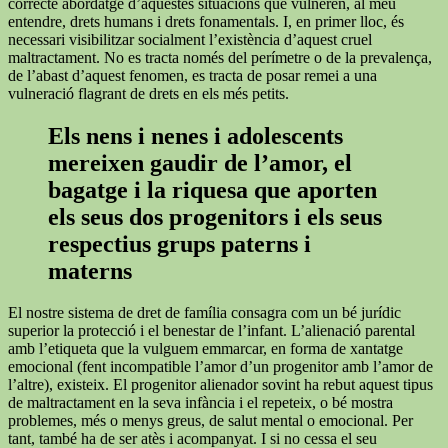
correcte abordatge d’aquestes situacions que vulneren, al meu
entendre, drets humans i drets fonamentals. I, en primer lloc, és
necessari visibilitzar socialment l’existència d’aquest cruel
maltractament. No es tracta només del perímetre o de la prevalença,
de l’abast d’aquest fenomen, es tracta de posar remei a una
vulneració flagrant de drets en els més petits.
Els nens i nenes i adolescents
mereixen gaudir de l’amor, el
bagatge i la riquesa que aporten
els seus dos progenitors i els seus
respectius grups paterns i
materns
El nostre sistema de dret de família consagra com un bé jurídic
superior la protecció i el benestar de l’infant. L’alienació parental
amb l’etiqueta que la vulguem emmarcar, en forma de xantatge
emocional (fent incompatible l’amor d’un progenitor amb l’amor de
l’altre), existeix. El progenitor alienador sovint ha rebut aquest tipus
de maltractament en la seva infància i el repeteix, o bé mostra
problemes, més o menys greus, de salut mental o emocional. Per
tant, també ha de ser atès i acompanyat. I si no cessa el seu