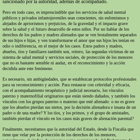
sancionado por la autoridad, además de acompañado.
Pero en todo caso, es imprescindible que los servicios de salud mental
públicos y privados infantojuveniles sean conscientes, sin eufemismos y
alejados de apriorismos y prejuicios, de la gravedad y el impacto grave
sobre la salud y el futuro desarrollo de estos niños. Por no hablar de los
derechos de los padres y madres alienados que se ven brutalmente separados
de sus hijos e hijas, y ven transformarse el amor que sus hijos les tenían en
odio o indiferencia, en el mejor de los casos. Estos padres y madres,
abuelos, tíos y familiares también son, reitero, las segundas víctimas de un
sistema de salud mental y servicios sociales, de protección de los menores
que no es bastante sensible ni audaz, en el reconocimiento y la acción
decidida ante este fenómeno.
Es necesario, sin ambigüedades, que se establezcan protocolos profesionales
para su reconocimiento y acción. Para restaurar con celeridad y eficacia,
con el acompañamiento terapéutico y judicial necesario, los vínculos
paterno y maternofilial originarios que están siendo dañados, y también los
vínculos con los grupos paterno o materno que esté alienado: o no es grave
que los abuelos pierdan sus nietos, por la decisión alienadora e insana de un
padre o de una madre? Y los tíos, y los primos, y el grupo de amistades,
también pierdan el vínculo en los casos más graves de alienación parental?
Finalmente, necesitamos que la autoridad del Estado, desde la Fiscalía que
tiene que velar por la protección de los derechos de los menores,