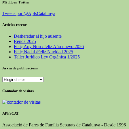
Mi TL en Twitter
Tweets por @ApfsCatalunya
Articles recents
Desheredar al hijo ausente
Renda 2025
Feliç Any Nou / feliz Año nuevo 2026
Feliç Nadal /Feliz Navidad 2025
Taller Jurídico Ley Orgánica 1/2025
Arxiu de publicacions
Arxiu
de
publicacions
Contador de visitas
APFSCAT
Associació de Pares de Familia Separats de Catalunya - Desde 1996