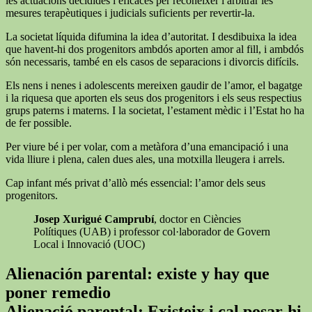
les actuacions decidides i eficaces per reconèixer i arbitrar les
mesures terapèutiques i judicials suficients per revertir-la.
La societat líquida difumina la idea d’autoritat. I desdibuixa la idea
que havent-hi dos progenitors ambdós aporten amor al fill, i ambdós
són necessaris, també en els casos de separacions i divorcis difícils.
Els nens i nenes i adolescents mereixen gaudir de l’amor, el bagatge
i la riquesa que aporten els seus dos progenitors i els seus respectius
grups paterns i materns. I la societat, l’estament mèdic i l’Estat ho ha
de fer possible.
Per viure bé i per volar, com a metàfora d’una emancipació i una
vida lliure i plena, calen dues ales, una motxilla lleugera i arrels.
Cap infant més privat d’allò més essencial: l’amor dels seus
progenitors.
Josep Xurigué Camprubí
, doctor en Ciències
Polítiques (UAB) i professor col·laborador de Govern
Local i Innovació (UOC)
Alienación parental: existe y hay que
poner remedio
Alienació parental: Existeix i cal posar-hi