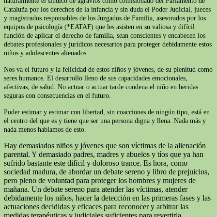
naturalmente el síndico de agravios como comisionado del Parlamento de
Cataluña por los derechos de la infancia y sin duda el Poder Judicial, jueces
y magistrados responsables de los Juzgados de Familia, asesorados por los
equipos de psicología (*EATAF) que les asisten en su valiosa y difícil
función de aplicar el derecho de familia, sean conscientes y encabecen los
debates profesionales y jurídicos necesarios para proteger debidamente estos
niños y adolescentes alienados.
Nos va el futuro y la felicidad de estos niños y jóvenes, de su plenitud como
seres humanos. El desarrollo lleno de sus capacidades emocionales,
afectivas, de salud. No actuar o actuar tarde condena el niño en heridas
seguras con consecuencias en el futuro.
Poder estimar y estimar con libertad, sin coacciones de ningún tipo, está en
el centro del que es y tiene que ser una persona digna y llena. Nada más y
nada menos hablamos de esto.
Hay demasiados niños y jóvenes que son víctimas de la alienación
parental. Y demasiado padres, madres y abuelos y tíos que ya han
sufrido bastante este difícil y doloroso trance. Es hora, como
sociedad madura, de abordar un debate sereno y libro de prejuicios,
pero pleno de voluntad para proteger los hombres y mujeres de
mañana. Un debate sereno para atender las víctimas, atender
debidamente los niños, hacer la detección en las primeras fases y las
actuaciones decididas y eficaces para reconocer y arbitrar las
medidas terapéuticas y judiciales suficientes para revertirla.