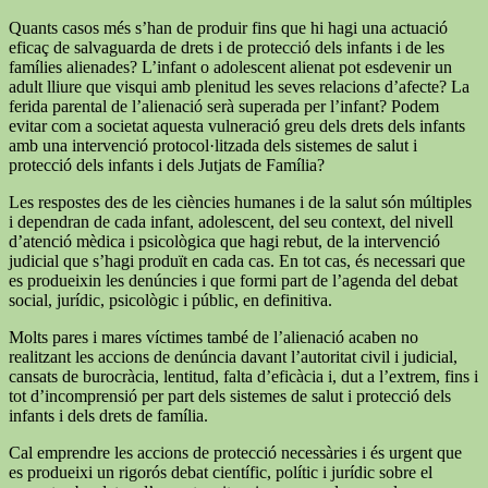
Quants casos més s’han de produir fins que hi hagi una actuació
eficaç de salvaguarda de drets i de protecció dels infants i de les
famílies alienades? L’infant o adolescent alienat pot esdevenir un
adult lliure que visqui amb plenitud les seves relacions d’afecte? La
ferida parental de l’alienació serà superada per l’infant? Podem
evitar com a societat aquesta vulneració greu dels drets dels infants
amb una intervenció protocol·litzada dels sistemes de salut i
protecció dels infants i dels Jutjats de Família?
Les respostes des de les ciències humanes i de la salut són múltiples
i dependran de cada infant, adolescent, del seu context, del nivell
d’atenció mèdica i psicològica que hagi rebut, de la intervenció
judicial que s’hagi produït en cada cas. En tot cas, és necessari que
es produeixin les denúncies i que formi part de l’agenda del debat
social, jurídic, psicològic i públic, en definitiva.
Molts pares i mares víctimes també de l’alienació acaben no
realitzant les accions de denúncia davant l’autoritat civil i judicial,
cansats de burocràcia, lentitud, falta d’eficàcia i, dut a l’extrem, fins i
tot d’incomprensió per part dels sistemes de salut i protecció dels
infants i dels drets de família.
Cal emprendre les accions de protecció necessàries i és urgent que
es produeixi un rigorós debat científic, polític i jurídic sobre el