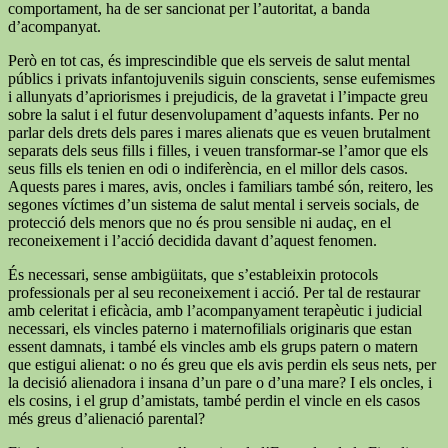
comportament, ha de ser sancionat per l’autoritat, a banda
d’acompanyat.
Però en tot cas, és imprescindible que els serveis de salut mental
públics i privats infantojuvenils siguin conscients, sense eufemismes
i allunyats d’apriorismes i prejudicis, de la gravetat i l’impacte greu
sobre la salut i el futur desenvolupament d’aquests infants. Per no
parlar dels drets dels pares i mares alienats que es veuen brutalment
separats dels seus fills i filles, i veuen transformar-se l’amor que els
seus fills els tenien en odi o indiferència, en el millor dels casos.
Aquests pares i mares, avis, oncles i familiars també són, reitero, les
segones víctimes d’un sistema de salut mental i serveis socials, de
protecció dels menors que no és prou sensible ni audaç, en el
reconeixement i l’acció decidida davant d’aquest fenomen.
És necessari, sense ambigüitats, que s’estableixin protocols
professionals per al seu reconeixement i acció. Per tal de restaurar
amb celeritat i eficàcia, amb l’acompanyament terapèutic i judicial
necessari, els vincles paterno i maternofilials originaris que estan
essent damnats, i també els vincles amb els grups patern o matern
que estigui alienat: o no és greu que els avis perdin els seus nets, per
la decisió alienadora i insana d’un pare o d’una mare? I els oncles, i
els cosins, i el grup d’amistats, també perdin el vincle en els casos
més greus d’alienació parental?