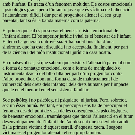
amb l’infant. Es tracta d’un fenomen molt dur. De costos emocionals
i psicològics grans per a l’infant o jove que és víctima de l’alienació.
I naturalment, difícil i dur per al progenitor alienat i el seu grup
parental, tant si és la banda materna com la paterna.
El primer que cal és preservar el benestar físic i emocional de
l’infant alienat. El bé superior jurídic i vital és el benestar de l’infant.
El tema ha generat controvèrsia. S’ha parlat fins i tot d’una
síndrome, que ha estat discutida i no acceptada, finalment, per part
de la ciència i del món institucional i jurídic a casa nostra.
En qualsevol cas, sí que sabem que existeix l’alienació parental com
a forma de xantatge emocional, com a forma de manipulació o
instrumentalització del fill o filla per part d’un progenitor contra
l’altre progenitor. Com una forma clara de maltractament i de
vulneració dels drets dels infants; i dels drets humans per l’impacte
que té en el menor i en el seu sistema familiar.
Soc politòleg i no psicòleg, ni psiquiatre, ni jurista. Però, sobretot,
soc un ésser humà. Per tant, em preocupa i ens ha de preocupar el
fenomen des del punt de vista de les conseqüències psicològiques,
de benestar emocional, traumàtiques que tindrà l’alienació en el futur
desenvolupament de l’infant i de l’adolescent que esdevindrà adult.
És la primera víctima d’aquest estrall, d’aquesta xacra. I segona
víctima és el progenitor alienat i el seu grup familiar.