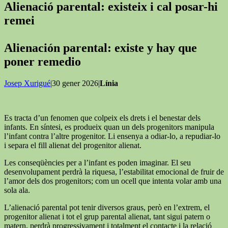
Alienació parental: existeix i cal posar-hi
remei
Alienación parental: existe y hay que
poner remedio
Josep Xurigué
|30 gener 2026|
Línia
Es tracta d’un fenomen que colpeix els drets i el benestar dels
infants. En síntesi, es produeix quan un dels progenitors manipula
l’infant contra l’altre progenitor. Li ensenya a odiar-lo, a repudiar-lo
i separa el fill alienat del progenitor alienat.
Les conseqüències per a l’infant es poden imaginar. El seu
desenvolupament perdrà la riquesa, l’estabilitat emocional de fruir de
l’amor dels dos progenitors; com un ocell que intenta volar amb una
sola ala.
L’alienació parental pot tenir diversos graus, però en l’extrem, el
progenitor alienat i tot el grup parental alienat, tant sigui patern o
matern, perdrà progressivament i totalment el contacte i la relació