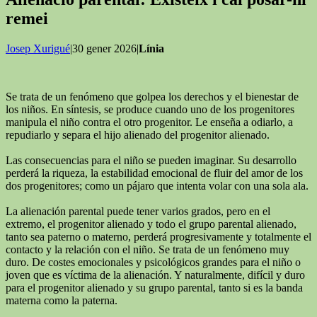
remei
Josep Xurigué
|30 gener 2026|
Línia
Se trata de un fenómeno que golpea los derechos y el bienestar de
los niños. En síntesis, se produce cuando uno de los progenitores
manipula el niño contra el otro progenitor. Le enseña a odiarlo, a
repudiarlo y separa el hijo alienado del progenitor alienado.
Las consecuencias para el niño se pueden imaginar. Su desarrollo
perderá la riqueza, la estabilidad emocional de fluir del amor de los
dos progenitores; como un pájaro que intenta volar con una sola ala.
La alienación parental puede tener varios grados, pero en el
extremo, el progenitor alienado y todo el grupo parental alienado,
tanto sea paterno o materno, perderá progresivamente y totalmente el
contacto y la relación con el niño. Se trata de un fenómeno muy
duro. De costes emocionales y psicológicos grandes para el niño o
joven que es víctima de la alienación. Y naturalmente, difícil y duro
para el progenitor alienado y su grupo parental, tanto si es la banda
materna como la paterna.