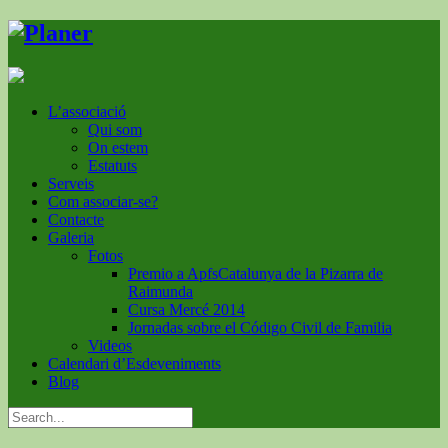
L’associació
Qui som
On estem
Estatuts
Serveis
Com associar-se?
Contacte
Galeria
Fotos
Premio a ApfsCatalunya de la Pizarra de
Raimunda
Cursa Mercé 2014
Jornadas sobre el Código Civil de Familia
Videos
Calendari d’Esdeveniments
Blog