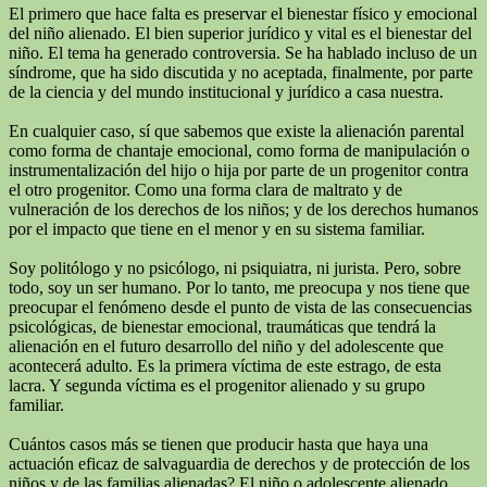
El primero que hace falta es preservar el bienestar físico y emocional
del niño alienado. El bien superior jurídico y vital es el bienestar del
niño. El tema ha generado controversia. Se ha hablado incluso de un
síndrome, que ha sido discutida y no aceptada, finalmente, por parte
de la ciencia y del mundo institucional y jurídico a casa nuestra.
En cualquier caso, sí que sabemos que existe la alienación parental
como forma de chantaje emocional, como forma de manipulación o
instrumentalización del hijo o hija por parte de un progenitor contra
el otro progenitor. Como una forma clara de maltrato y de
vulneración de los derechos de los niños; y de los derechos humanos
por el impacto que tiene en el menor y en su sistema familiar.
Soy politólogo y no psicólogo, ni psiquiatra, ni jurista. Pero, sobre
todo, soy un ser humano. Por lo tanto, me preocupa y nos tiene que
preocupar el fenómeno desde el punto de vista de las consecuencias
psicológicas, de bienestar emocional, traumáticas que tendrá la
alienación en el futuro desarrollo del niño y del adolescente que
acontecerá adulto. Es la primera víctima de este estrago, de esta
lacra. Y segunda víctima es el progenitor alienado y su grupo
familiar.
Cuántos casos más se tienen que producir hasta que haya una
actuación eficaz de salvaguardia de derechos y de protección de los
niños y de las familias alienadas? El niño o adolescente alienado