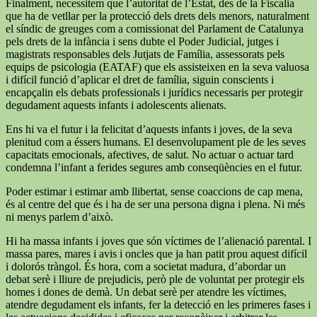
Finalment, necessitem que l’autoritat de l’Estat, des de la Fiscalia
que ha de vetllar per la protecció dels drets dels menors, naturalment
el síndic de greuges com a comissionat del Parlament de Catalunya
pels drets de la infància i sens dubte el Poder Judicial, jutges i
magistrats responsables dels Jutjats de Família, assessorats pels
equips de psicologia (EATAF) que els assisteixen en la seva valuosa
i difícil funció d’aplicar el dret de família, siguin conscients i
encapçalin els debats professionals i jurídics necessaris per protegir
degudament aquests infants i adolescents alienats.
Ens hi va el futur i la felicitat d’aquests infants i joves, de la seva
plenitud com a éssers humans. El desenvolupament ple de les seves
capacitats emocionals, afectives, de salut. No actuar o actuar tard
condemna l’infant a ferides segures amb conseqüències en el futur.
Poder estimar i estimar amb llibertat, sense coaccions de cap mena,
és al centre del que és i ha de ser una persona digna i plena. Ni més
ni menys parlem d’això.
Hi ha massa infants i joves que són víctimes de l’alienació parental. I
massa pares, mares i avis i oncles que ja han patit prou aquest difícil
i dolorós tràngol. És hora, com a societat madura, d’abordar un
debat serè i lliure de prejudicis, però ple de voluntat per protegir els
homes i dones de demà. Un debat serè per atendre les víctimes,
atendre degudament els infants, fer la detecció en les primeres fases i