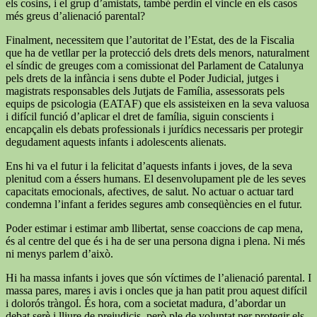
els cosins, i el grup d’amistats, també perdin el vincle en els casos
més greus d’alienació parental?
Finalment, necessitem que l’autoritat de l’Estat, des de la Fiscalia
que ha de vetllar per la protecció dels drets dels menors, naturalment
el síndic de greuges com a comissionat del Parlament de Catalunya
pels drets de la infància i sens dubte el Poder Judicial, jutges i
magistrats responsables dels Jutjats de Família, assessorats pels
equips de psicologia (EATAF) que els assisteixen en la seva valuosa
i difícil funció d’aplicar el dret de família, siguin conscients i
encapçalin els debats professionals i jurídics necessaris per protegir
degudament aquests infants i adolescents alienats.
Ens hi va el futur i la felicitat d’aquests infants i joves, de la seva
plenitud com a éssers humans. El desenvolupament ple de les seves
capacitats emocionals, afectives, de salut. No actuar o actuar tard
condemna l’infant a ferides segures amb conseqüències en el futur.
Poder estimar i estimar amb llibertat, sense coaccions de cap mena,
és al centre del que és i ha de ser una persona digna i plena. Ni més
ni menys parlem d’això.
Hi ha massa infants i joves que són víctimes de l’alienació parental. I
massa pares, mares i avis i oncles que ja han patit prou aquest difícil
i dolorós tràngol. És hora, com a societat madura, d’abordar un
debat serè i lliure de prejudicis, però ple de voluntat per protegir els