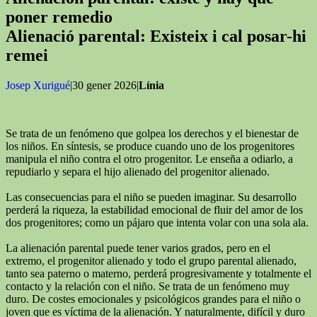
poner remedio
Alienació parental: Existeix i cal posar-hi
remei
Josep Xurigué
|30 gener 2026|
Línia
Se trata de un fenómeno que golpea los derechos y el bienestar de
los niños. En síntesis, se produce cuando uno de los progenitores
manipula el niño contra el otro progenitor. Le enseña a odiarlo, a
repudiarlo y separa el hijo alienado del progenitor alienado.
Las consecuencias para el niño se pueden imaginar. Su desarrollo
perderá la riqueza, la estabilidad emocional de fluir del amor de los
dos progenitores; como un pájaro que intenta volar con una sola ala.
La alienación parental puede tener varios grados, pero en el
extremo, el progenitor alienado y todo el grupo parental alienado,
tanto sea paterno o materno, perderá progresivamente y totalmente el
contacto y la relación con el niño. Se trata de un fenómeno muy
duro. De costes emocionales y psicológicos grandes para el niño o
joven que es víctima de la alienación. Y naturalmente, difícil y duro