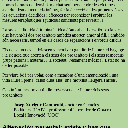
homes i dones de demà. Un debat serè per atendre les víctimes,
atendre degudament els infants, fer la detecció en les primeres fases i
les actuacions decidides i eficaces per reconèixer i arbitrar les
mesures terapèutiques i judicials suficients per revertir-la.
La societat líquida difumina la idea d’autoritat. I desdibuixa la idea
que havent-hi dos progenitors ambdós aporten amor al fill, i ambdós
són necessaris, també en els casos de separacions i divorcis difícils.
Els nens i nenes i adolescents mereixen gaudir de l’amor, el bagatge
i la riquesa que aporten els seus dos progenitors i els seus respectius
grups paterns i materns. I la societat, l’estament mèdic i l’Estat ho ha
de fer possible.
Per viure bé i per volar, com a metàfora d’una emancipació i una
vida lliure i plena, calen dues ales, una motxilla lleugera i arrels.
Cap infant més privat d’allò més essencial: l’amor dels seus
progenitors.
Josep Xurigué Camprubí
, doctor en Ciències
Polítiques (UAB) i professor col·laborador de Govern
Local i Innovació (UOC)
Alienación parental: existe y hay que