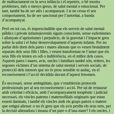
de maltractament en la seva infància i el repeteix, o bé mostra
problemes, més o menys greus, de salut mental o emocional. Per
tant, també ha de ser atès i acompanyat. I si no cessa el seu
comportament, ha de ser sancionat per l’autoritat, a banda
d’acompanyat.
Però en tot cas, és imprescindible que els serveis de salut mental
públics i privats infantojuvenils siguin conscients, sense eufemismes
i allunyats d’apriorismes i prejudicis, de la gravetat i l’impacte greu
sobre la salut i el futur desenvolupament d’aquests infants. Per no
parlar dels drets dels pares i mares alienats que es veuen brutalment
separats dels seus fills i filles, i veuen transformar-se l’amor que els
seus fills els tenien en odi o indiferència, en el millor dels casos.
Aquests pares i mares, avis, oncles i familiars també són, reitero, les
segones víctimes d’un sistema de salut mental i serveis socials, de
protecció dels menors que no és prou sensible ni audaç, en el
reconeixement i l’acció decidida davant d’aquest fenomen.
És necessari, sense ambigüitats, que s’estableixin protocols
professionals per al seu reconeixement i acció. Per tal de restaurar
amb celeritat i eficàcia, amb l’acompanyament terapèutic i judicial
necessari, els vincles paterno i maternofilials originaris que estan
essent damnats, i també els vincles amb els grups patern o matern
que estigui alienat: o no és greu que els avis perdin els seus nets, per
la decisió alienadora i insana d’un pare o d’una mare? I els oncles, i