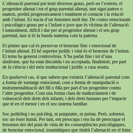
L’alienació parental pot tenir diversos graus, però en l’extrem, el
progenitor alienat i tot el grup parental alienat, tant sigui patern o
matern, perdrà progressivament i totalment el contacte i la relació
amb l’infant. Es tracta d’un fenomen molt dur. De costos emocionals
i psicològics grans per a l’infant o jove que és víctima de l’alienació.
I naturalment, difícil i dur per al progenitor alienat i el seu grup
parental, tant si és la banda materna com la paterna.
El primer que cal és preservar el benestar físic i emocional de
l’infant alienat. El bé superior jurídic i vital és el benestar de l’infant.
El tema ha generat controvèrsia. S’ha parlat fins i tot d’una
síndrome, que ha estat discutida i no acceptada, finalment, per part
de la ciència i del món institucional i jurídic a casa nostra.
En qualsevol cas, sí que sabem que existeix l’alienació parental com
a forma de xantatge emocional, com a forma de manipulació o
instrumentalització del fill o filla per part d’un progenitor contra
l’altre progenitor. Com una forma clara de maltractament i de
vulneració dels drets dels infants; i dels drets humans per l’impacte
que té en el menor i en el seu sistema familiar.
Soc politòleg i no psicòleg, ni psiquiatre, ni jurista. Però, sobretot,
soc un ésser humà. Per tant, em preocupa i ens ha de preocupar el
fenomen des del punt de vista de les conseqüències psicològiques,
de benestar emocional, traumàtiques que tindrà l’alienació en el futur