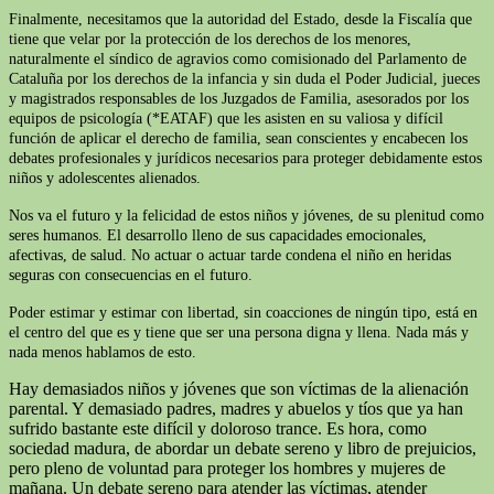
Finalmente, necesitamos que la autoridad del Estado, desde la Fiscalía que
tiene que velar por la protección de los derechos de los menores,
naturalmente el síndico de agravios como comisionado del Parlamento de
Cataluña por los derechos de la infancia y sin duda el Poder Judicial, jueces
y magistrados responsables de los Juzgados de Familia, asesorados por los
equipos de psicología (*EATAF) que les asisten en su valiosa y difícil
función de aplicar el derecho de familia, sean conscientes y encabecen los
debates profesionales y jurídicos necesarios para proteger debidamente estos
niños y adolescentes alienados.
Nos va el futuro y la felicidad de estos niños y jóvenes, de su plenitud como
seres humanos. El desarrollo lleno de sus capacidades emocionales,
afectivas, de salud. No actuar o actuar tarde condena el niño en heridas
seguras con consecuencias en el futuro.
Poder estimar y estimar con libertad, sin coacciones de ningún tipo, está en
el centro del que es y tiene que ser una persona digna y llena. Nada más y
nada menos hablamos de esto.
Hay demasiados niños y jóvenes que son víctimas de la alienación
parental. Y demasiado padres, madres y abuelos y tíos que ya han
sufrido bastante este difícil y doloroso trance. Es hora, como
sociedad madura, de abordar un debate sereno y libro de prejuicios,
pero pleno de voluntad para proteger los hombres y mujeres de
mañana. Un debate sereno para atender las víctimas, atender