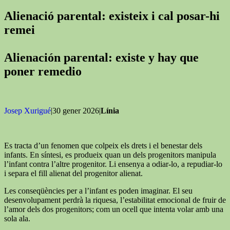
Alienació parental: existeix i cal posar-hi
remei
Alienación parental: existe y hay que
poner remedio
Josep Xurigué
|30 gener 2026|
Línia
Es tracta d’un fenomen que colpeix els drets i el benestar dels
infants. En síntesi, es produeix quan un dels progenitors manipula
l’infant contra l’altre progenitor. Li ensenya a odiar-lo, a repudiar-lo
i separa el fill alienat del progenitor alienat.
Les conseqüències per a l’infant es poden imaginar. El seu
desenvolupament perdrà la riquesa, l’estabilitat emocional de fruir de
l’amor dels dos progenitors; com un ocell que intenta volar amb una
sola ala.