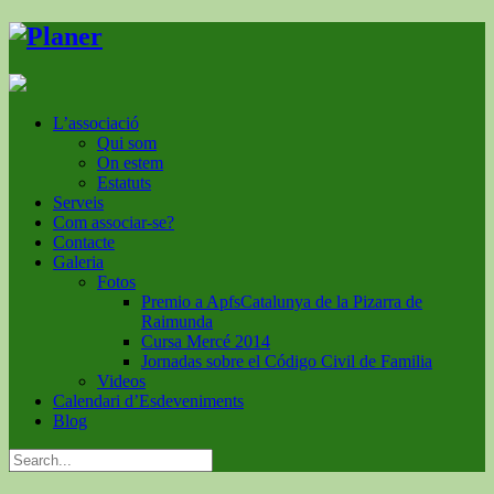
L’associació
Qui som
On estem
Estatuts
Serveis
Com associar-se?
Contacte
Galeria
Fotos
Premio a ApfsCatalunya de la Pizarra de
Raimunda
Cursa Mercé 2014
Jornadas sobre el Código Civil de Familia
Videos
Calendari d’Esdeveniments
Blog