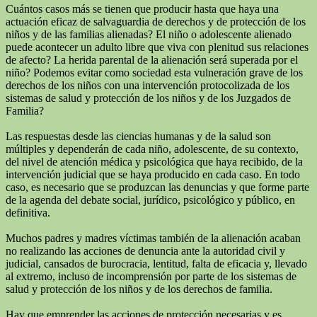
Cuántos casos más se tienen que producir hasta que haya una
actuación eficaz de salvaguardia de derechos y de protección de los
niños y de las familias alienadas? El niño o adolescente alienado
puede acontecer un adulto libre que viva con plenitud sus relaciones
de afecto? La herida parental de la alienación será superada por el
niño? Podemos evitar como sociedad esta vulneración grave de los
derechos de los niños con una intervención protocolizada de los
sistemas de salud y protección de los niños y de los Juzgados de
Familia?
Las respuestas desde las ciencias humanas y de la salud son
múltiples y dependerán de cada niño, adolescente, de su contexto,
del nivel de atención médica y psicológica que haya recibido, de la
intervención judicial que se haya producido en cada caso. En todo
caso, es necesario que se produzcan las denuncias y que forme parte
de la agenda del debate social, jurídico, psicológico y público, en
definitiva.
Muchos padres y madres víctimas también de la alienación acaban
no realizando las acciones de denuncia ante la autoridad civil y
judicial, cansados de burocracia, lentitud, falta de eficacia y, llevado
al extremo, incluso de incomprensión por parte de los sistemas de
salud y protección de los niños y de los derechos de familia.
Hay que emprender las acciones de protección necesarias y es