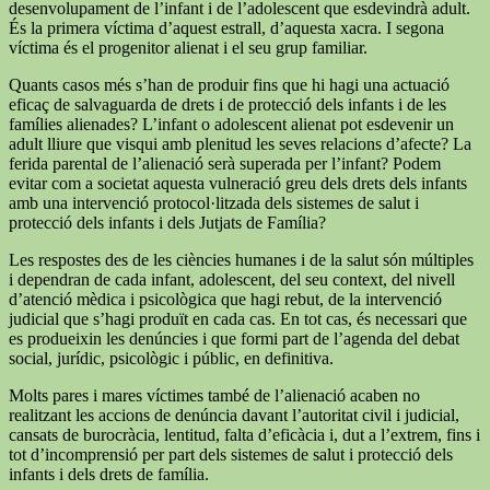
desenvolupament de l’infant i de l’adolescent que esdevindrà adult.
És la primera víctima d’aquest estrall, d’aquesta xacra. I segona
víctima és el progenitor alienat i el seu grup familiar.
Quants casos més s’han de produir fins que hi hagi una actuació
eficaç de salvaguarda de drets i de protecció dels infants i de les
famílies alienades? L’infant o adolescent alienat pot esdevenir un
adult lliure que visqui amb plenitud les seves relacions d’afecte? La
ferida parental de l’alienació serà superada per l’infant? Podem
evitar com a societat aquesta vulneració greu dels drets dels infants
amb una intervenció protocol·litzada dels sistemes de salut i
protecció dels infants i dels Jutjats de Família?
Les respostes des de les ciències humanes i de la salut són múltiples
i dependran de cada infant, adolescent, del seu context, del nivell
d’atenció mèdica i psicològica que hagi rebut, de la intervenció
judicial que s’hagi produït en cada cas. En tot cas, és necessari que
es produeixin les denúncies i que formi part de l’agenda del debat
social, jurídic, psicològic i públic, en definitiva.
Molts pares i mares víctimes també de l’alienació acaben no
realitzant les accions de denúncia davant l’autoritat civil i judicial,
cansats de burocràcia, lentitud, falta d’eficàcia i, dut a l’extrem, fins i
tot d’incomprensió per part dels sistemes de salut i protecció dels
infants i dels drets de família.