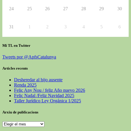
24
25
26
27
28
29
30
31
1
2
3
4
5
6
Mi TL en Twitter
Tweets por @ApfsCatalunya
Articles recents
Desheredar al hijo ausente
Renda 2025
Feliç Any Nou / feliz Año nuevo 2026
Feliç Nadal /Feliz Navidad 2025
Taller Jurídico Ley Orgánica 1/2025
Arxiu de publicacions