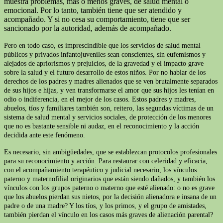
muestra problemas, más o menos graves, de salud mental o
emocional. Por lo tanto, también tiene que ser atendido y
acompañado. Y si no cesa su comportamiento, tiene que ser
sancionado por la autoridad, además de acompañado.
Pero en todo caso, es imprescindible que los servicios de salud mental
públicos y privados infantojuveniles sean conscientes, sin eufemismos y
alejados de apriorismos y prejuicios, de la gravedad y el impacto grave
sobre la salud y el futuro desarrollo de estos niños. Por no hablar de los
derechos de los padres y madres alienados que se ven brutalmente separados
de sus hijos e hijas, y ven transformarse el amor que sus hijos les tenían en
odio o indiferencia, en el mejor de los casos. Estos padres y madres,
abuelos, tíos y familiares también son, reitero, las segundas víctimas de un
sistema de salud mental y servicios sociales, de protección de los menores
que no es bastante sensible ni audaz, en el reconocimiento y la acción
decidida ante este fenómeno.
Es necesario, sin ambigüedades, que se establezcan protocolos profesionales
para su reconocimiento y acción. Para restaurar con celeridad y eficacia,
con el acompañamiento terapéutico y judicial necesario, los vínculos
paterno y maternofilial originarios que están siendo dañados, y también los
vínculos con los grupos paterno o materno que esté alienado: o no es grave
que los abuelos pierdan sus nietos, por la decisión alienadora e insana de un
padre o de una madre? Y los tíos, y los primos, y el grupo de amistades,
también pierdan el vínculo en los casos más graves de alienación parental?