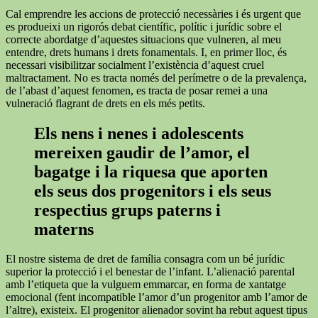
Cal emprendre les accions de protecció necessàries i és urgent que
es produeixi un rigorós debat científic, polític i jurídic sobre el
correcte abordatge d’aquestes situacions que vulneren, al meu
entendre, drets humans i drets fonamentals. I, en primer lloc, és
necessari visibilitzar socialment l’existència d’aquest cruel
maltractament. No es tracta només del perímetre o de la prevalença,
de l’abast d’aquest fenomen, es tracta de posar remei a una
vulneració flagrant de drets en els més petits.
Els nens i nenes i adolescents
mereixen gaudir de l’amor, el
bagatge i la riquesa que aporten
els seus dos progenitors i els seus
respectius grups paterns i
materns
El nostre sistema de dret de família consagra com un bé jurídic
superior la protecció i el benestar de l’infant. L’alienació parental
amb l’etiqueta que la vulguem emmarcar, en forma de xantatge
emocional (fent incompatible l’amor d’un progenitor amb l’amor de
l’altre), existeix. El progenitor alienador sovint ha rebut aquest tipus