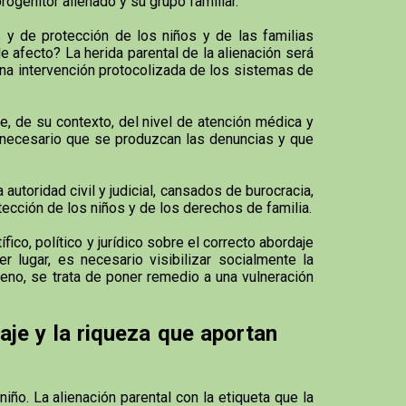
rogenitor alienado y su grupo familiar.
y de protección de los niños y de las familias
e afecto? La herida parental de la alienación será
na intervención protocolizada de los sistemas de
, de su contexto, del nivel de atención médica y
s necesario que se produzcan las denuncias y que
utoridad civil y judicial, cansados de burocracia,
otección de los niños y de los derechos de familia.
co, político y jurídico sobre el correcto abordaje
 lugar, es necesario visibilizar socialmente la
meno, se trata de poner remedio a una vulneración
aje y la riqueza que aportan
iño. La alienación parental con la etiqueta que la