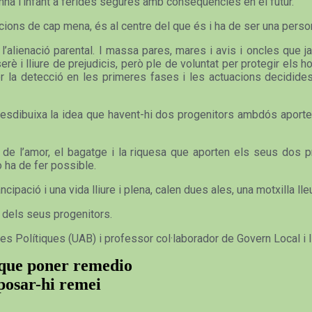
mna l’infant a ferides segures amb conseqüències en el futur.
cions de cap mena, és al centre del que és i ha de ser una perso
alienació parental. I massa pares, mares i avis i oncles que ja 
erè i lliure de prejudicis, però ple de voluntat per protegir el
r la detecció en les primeres fases i les actuacions decidides
 I desdibuixa la idea que havent-hi dos progenitors ambdós aport
de l’amor, el bagatge i la riquesa que aporten els seus dos p
o ha de fer possible.
ipació i una vida lliure i plena, calen dues ales, una motxilla lleu
r dels seus progenitors.
ies Polítiques (UAB) i professor col·laborador de Govern Local i
y que poner remedio
 posar-hi remei