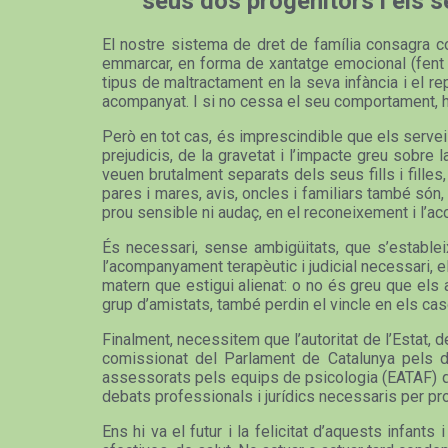
seus dos progenitors i els 
El nostre sistema de dret de família consagra com
emmarcar, en forma de xantatge emocional (fent in
tipus de maltractament en la seva infància i el 
acompanyat. I si no cessa el seu comportament, ha
Però en tot cas, és imprescindible que els servei
prejudicis, de la gravetat i l’impacte greu sobre
veuen brutalment separats dels seus fills i filles
pares i mares, avis, oncles i familiars també són
prou sensible ni audaç, en el reconeixement i l’a
És necessari, sense ambigüitats, que s’estableix
l’acompanyament terapèutic i judicial necessari, e
matern que estigui alienat: o no és greu que els a
grup d’amistats, també perdin el vincle en els ca
Finalment, necessitem que l’autoritat de l’Estat, 
comissionat del Parlament de Catalunya pels dr
assessorats pels equips de psicologia (EATAF) que 
debats professionals i jurídics necessaris per pr
Ens hi va el futur i la felicitat d’aquests infa