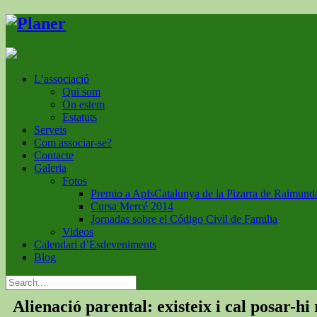
L’associació
Qui som
On estem
Estatuts
Serveis
Com associar-se?
Contacte
Galeria
Fotos
Premio a ApfsCatalunya de la Pizarra de Raimund
Cursa Mercé 2014
Jornadas sobre el Código Civil de Familia
Videos
Calendari d’Esdeveniments
Blog
Alienació parental: existeix i cal posar-hi