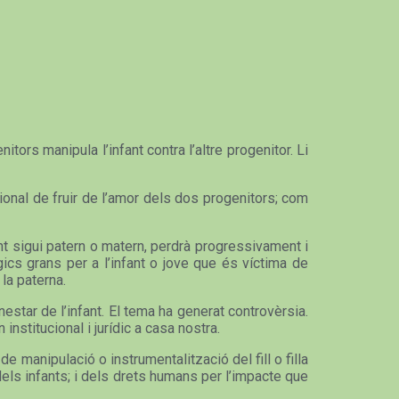
tors manipula l’infant contra l’altre progenitor. Li
ional de fruir de l’amor dels dos progenitors; com
tant sigui patern o matern, perdrà progressivament i
gics grans per a l’infant o jove que és víctima de
 la paterna.
enestar de l’infant. El tema ha generat controvèrsia.
institucional i jurídic a casa nostra.
 manipulació o instrumentalització del fill o filla
dels infants; i dels drets humans per l’impacte que