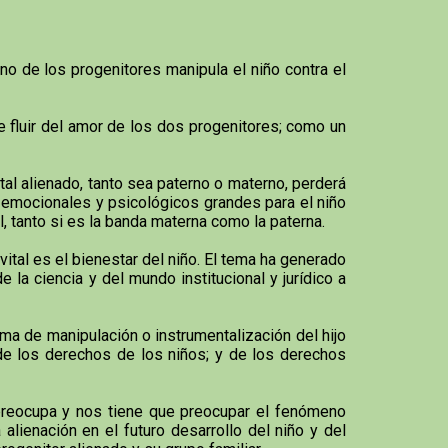
o de los progenitores manipula el niño contra el
e fluir del amor de los dos progenitores; como un
tal alienado, tanto sea paterno o materno, perderá
s emocionales y psicológicos grandes para el niño
al, tanto si es la banda materna como la paterna.
 vital es el bienestar del niño. El tema ha generado
 la ciencia y del mundo institucional y jurídico a
ma de manipulación o instrumentalización del hijo
 de los derechos de los niños; y de los derechos
e preocupa y nos tiene que preocupar el fenómeno
lienación en el futuro desarrollo del niño y del