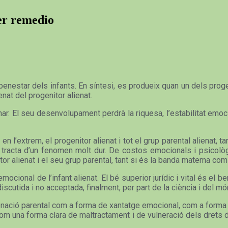
ner remedio
enestar dels infants. En síntesi, es produeix quan un dels progeni
ienat del progenitor alienat.
r. El seu desenvolupament perdrà la riquesa, l’estabilitat emoc
 en l’extrem, el progenitor alienat i tot el grup parental alienat, 
Es tracta d’un fenomen molt dur. De costos emocionals i psicolò
enitor alienat i el seu grup parental, tant si és la banda materna com
mocional de l’infant alienat. El bé superior jurídic i vital és el b
iscutida i no acceptada, finalment, per part de la ciència i del món 
nació parental com a forma de xantatge emocional, com a forma de
. Com una forma clara de maltractament i de vulneració dels drets 