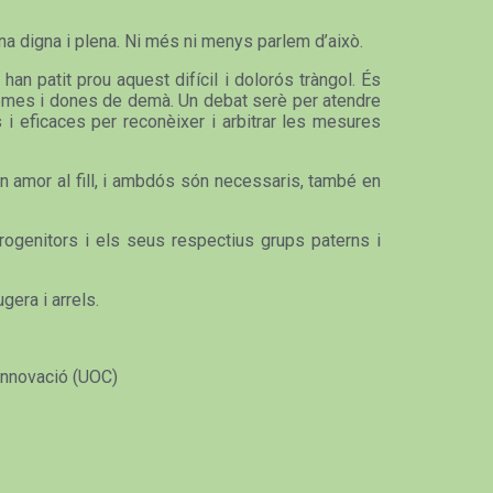
na digna i plena. Ni més ni menys parlem d’això.
han patit prou aquest difícil i dolorós tràngol. És
s homes i dones de demà. Un debat serè per atendre
 i eficaces per reconèixer i arbitrar les mesures
en amor al fill, i ambdós són necessaris, també en
rogenitors i els seus respectius grups paterns i
gera i arrels.
 Innovació (UOC)