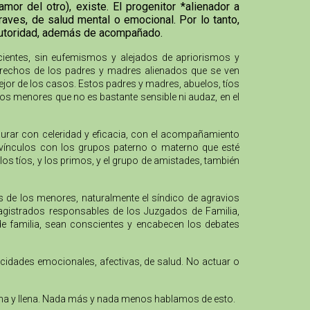
or del otro), existe. El progenitor *alienador a
aves, de salud mental o emocional. Por lo tanto,
 autoridad, además de acompañado.
cientes, sin eufemismos y alejados de apriorismos y
 derechos de los padres y madres alienados que se ven
mejor de los casos. Estos padres y madres, abuelos, tíos
los menores que no es bastante sensible ni audaz, en el
urar con celeridad y eficacia, con el acompañamiento
os vínculos con los grupos paterno o materno que esté
los tíos, y los primos, y el grupo de amistades, también
os de los menores, naturalmente el síndico de agravios
agistrados responsables de los Juzgados de Familia,
 de familia, sean conscientes y encabecen los debates
acidades emocionales, afectivas, de salud. No actuar o
digna y llena. Nada más y nada menos hablamos de esto.