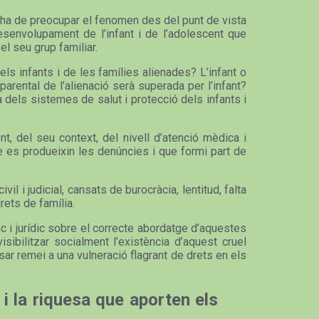
ns ha de preocupar el fenomen des del punt de vista
esenvolupament de l’infant i de l’adolescent que
el seu grup familiar.
ls infants i de les famílies alienades? L’infant o
arental de l’alienació serà superada per l’infant?
 dels sistemes de salut i protecció dels infants i
, del seu context, del nivell d’atenció mèdica i
ue es produeixin les denúncies i que formi part de
l i judicial, cansats de burocràcia, lentitud, falta
drets de família.
c i jurídic sobre el correcte abordatge d’aquestes
sibilitzar socialment l’existència d’aquest cruel
ar remei a una vulneració flagrant de drets en els
 i la riquesa que aporten els