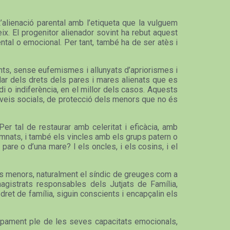
L’alienació parental amb l’etiqueta que la vulguem
ix. El progenitor alienador sovint ha rebut aquest
tal o emocional. Per tant, també ha de ser atès i
ents, sense eufemismes i allunyats d’apriorismes i
rlar dels drets dels pares i mares alienats que es
di o indiferència, en el millor dels casos. Aquests
erveis socials, de protecció dels menors que no és
er tal de restaurar amb celeritat i eficàcia, amb
damnats, i també els vincles amb els grups patern o
pare o d’una mare? I els oncles, i els cosins, i el
dels menors, naturalment el síndic de greuges com a
agistrats responsables dels Jutjats de Família,
dret de família, siguin conscients i encapçalin els
olupament ple de les seves capacitats emocionals,