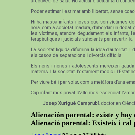
afectives, de salut. No actuar o actuar tard conde
Poder estimar i estimar amb llibertat, sense coac
Hi ha massa infants i joves que són víctimes de l’
hora, com a societat madura, d’abordar un debat s
les víctimes, atendre degudament els infants, fe
terapèutiques i judicials suficients per revertir-la.
La societat líquida difumina la idea d’autoritat.
els casos de separacions i divorcis difícils.
Els nens i nenes i adolescents mereixen gaudir 
materns. I la societat, l’estament mèdic i l’Estat h
Per viure bé i per volar, com a metàfora d’una emanc
Cap infant més privat d’allò més essencial: l’amo
Josep Xurigué Camprubí
, doctor en Ciènc
Alienación parental: existe y ha
Alienació parental: Existeix i cal
Josep Xurigué
|30 gener 2026|
Línia