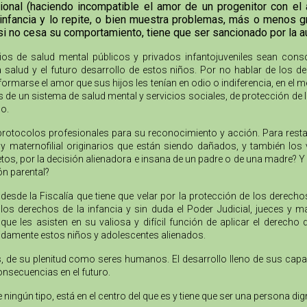
al (haciendo incompatible el amor de un progenitor con el am
infancia y lo repite, o bien muestra problemas, más o menos gr
si no cesa su comportamiento, tiene que ser sancionado por la
cios de salud mental públicos y privados infantojuveniles sean cons
la salud y el futuro desarrollo de estos niños. Por no hablar de los
formarse el amor que sus hijos les tenían en odio o indiferencia, en el 
as de un sistema de salud mental y servicios sociales, de protección de 
o.
protocolos profesionales para su reconocimiento y acción. Para resta
no y maternofilial originarios que están siendo dañados, y también l
tos, por la decisión alienadora e insana de un padre o de una madre? Y 
ón parental?
desde la Fiscalía que tiene que velar por la protección de los derech
s derechos de la infancia y sin duda el Poder Judicial, jueces y m
e les asisten en su valiosa y difícil función de aplicar el derecho
bidamente estos niños y adolescentes alienados.
nes, de su plenitud como seres humanos. El desarrollo lleno de sus cap
onsecuencias en el futuro.
e ningún tipo, está en el centro del que es y tiene que ser una persona 