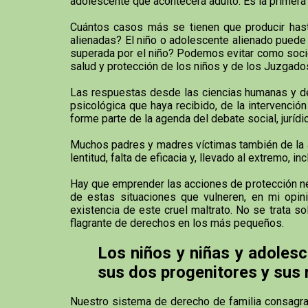
adolescente que acontecerá adulto. Es la primera v
Cuántos casos más se tienen que producir hast
alienadas? El niño o adolescente alienado puede a
superada por el niño? Podemos evitar como socie
salud y protección de los niños y de los Juzgado
Las respuestas desde las ciencias humanas y de 
psicológica que haya recibido, de la intervenci
forme parte de la agenda del debate social, jurídic
Muchos padres y madres víctimas también de la ali
lentitud, falta de eficacia y, llevado al extremo,
Hay que emprender las acciones de protección nece
de estas situaciones que vulneren, en mi opini
existencia de este cruel maltrato. No se trata s
flagrante de derechos en los más pequeños.
Los niños y niñas y adolesc
sus dos progenitores y sus
Nuestro sistema de derecho de familia consagra co