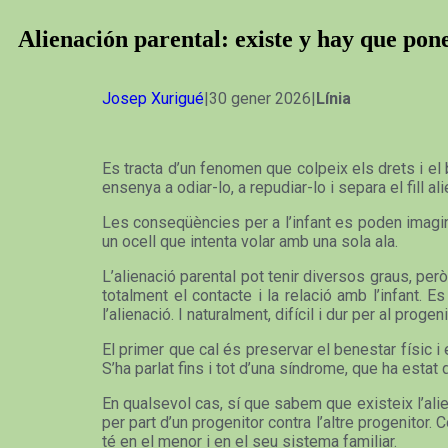
Alienación parental: existe y hay que po
Josep Xurigué
|30 gener 2026|
Línia
Es tracta d’un fenomen que colpeix els drets i el b
ensenya a odiar-lo, a repudiar-lo i separa el fill al
Les conseqüències per a l’infant es poden imagina
un ocell que intenta volar amb una sola ala.
L’alienació parental pot tenir diversos graus, però
totalment el contacte i la relació amb l’infant. 
l’alienació. I naturalment, difícil i dur per al prog
El primer que cal és preservar el benestar físic i e
S’ha parlat fins i tot d’una síndrome, que ha estat d
En qualsevol cas, sí que sabem que existeix l’alie
per part d’un progenitor contra l’altre progenitor
té en el menor i en el seu sistema familiar.