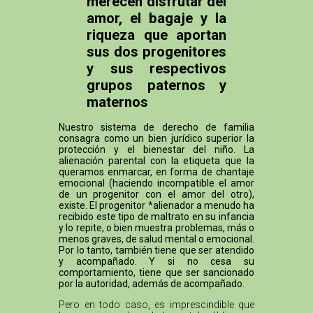
merecen disfrutar del
amor, el bagaje y la
riqueza que aportan
sus dos progenitores
y sus respectivos
grupos paternos y
maternos
Nuestro sistema de derecho de familia
consagra como un bien jurídico superior la
protección y el bienestar del niño. La
alienación parental con la etiqueta que la
queramos enmarcar, en forma de chantaje
emocional (haciendo incompatible el amor
de un progenitor con el amor del otro),
existe. El progenitor *alienador a menudo ha
recibido este tipo de maltrato en su infancia
y lo repite, o bien muestra problemas, más o
menos graves, de salud mental o emocional.
Por lo tanto, también tiene que ser atendido
y acompañado. Y si no cesa su
comportamiento, tiene que ser sancionado
por la autoridad, además de acompañado.
Pero en todo caso, es imprescindible que