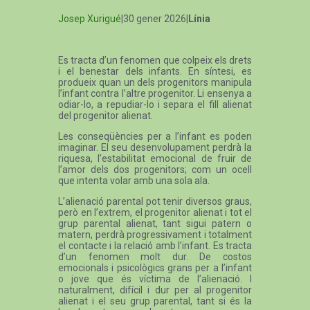
Josep Xurigué
|30 gener 2026|
Línia
Es tracta d’un fenomen que colpeix els drets
i el benestar dels infants. En síntesi, es
produeix quan un dels progenitors manipula
l’infant contra l’altre progenitor. Li ensenya a
odiar-lo, a repudiar-lo i separa el fill alienat
del progenitor alienat.
Les conseqüències per a l’infant es poden
imaginar. El seu desenvolupament perdrà la
riquesa, l’estabilitat emocional de fruir de
l’amor dels dos progenitors; com un ocell
que intenta volar amb una sola ala.
L’alienació parental pot tenir diversos graus,
però en l’extrem, el progenitor alienat i tot el
grup parental alienat, tant sigui patern o
matern, perdrà progressivament i totalment
el contacte i la relació amb l’infant. Es tracta
d’un fenomen molt dur. De costos
emocionals i psicològics grans per a l’infant
o jove que és víctima de l’alienació. I
naturalment, difícil i dur per al progenitor
alienat i el seu grup parental, tant si és la