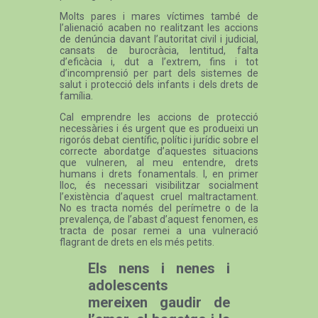
Molts pares i mares víctimes també de
l’alienació acaben no realitzant les accions
de denúncia davant l’autoritat civil i judicial,
cansats de burocràcia, lentitud, falta
d’eficàcia i, dut a l’extrem, fins i tot
d’incomprensió per part dels sistemes de
salut i protecció dels infants i dels drets de
família.
Cal emprendre les accions de protecció
necessàries i és urgent que es produeixi un
rigorós debat científic, polític i jurídic sobre el
correcte abordatge d’aquestes situacions
que vulneren, al meu entendre, drets
humans i drets fonamentals. I, en primer
lloc, és necessari visibilitzar socialment
l’existència d’aquest cruel maltractament.
No es tracta només del perímetre o de la
prevalença, de l’abast d’aquest fenomen, es
tracta de posar remei a una vulneració
flagrant de drets en els més petits.
Els nens i nenes i
adolescents
mereixen gaudir de