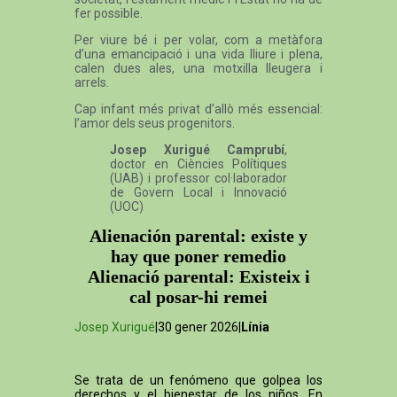
fer possible.
Per viure bé i per volar, com a metàfora
d’una emancipació i una vida lliure i plena,
calen dues ales, una motxilla lleugera i
arrels.
Cap infant més privat d’allò més essencial:
l’amor dels seus progenitors.
Josep Xurigué Camprubí
,
doctor en Ciències Polítiques
(UAB) i professor col·laborador
de Govern Local i Innovació
(UOC)
Alienación parental: existe y
hay que poner remedio
Alienació parental: Existeix i
cal posar-hi remei
Josep Xurigué
|30 gener 2026|
Línia
Se trata de un fenómeno que golpea los
derechos y el bienestar de los niños. En