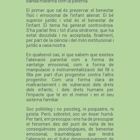
banda materna com la paterna.
El primer que cal és preservar el benestar
físic i emocional de l’infant alienat. El bé
superior jurídic i vital és el benestar de
l’infant. El tema ha generat controvèrsia.
S’ha parlat fins i tot d’una síndrome, que ha
estat discutida i no acceptada, finalment,
per part de la ciència i del món institucional i
jurídic a casa nostra.
En qualsevol cas, sí que sabem que existeix
l’alienació parental com a forma de
xantatge emocional, com a forma de
manipulació o instrumentalització del fill o
filla per part d’un progenitor contra l’altre
progenitor. Com una forma clara de
maltractament i de vulneració dels drets
dels infants; i dels drets humans per
l’impacte que té en el menor i en el seu
sistema familiar.
Soc politòleg i no psicòleg, ni psiquiatre, ni
jurista. Però, sobretot, soc un ésser humà.
Per tant, em preocupa i ens ha de preocupar
el fenomen des del punt de vista de les
conseqüències psicològiques, de benestar
emocional, traumàtiques que tindrà
l’alienació en el futur desenvolupament de