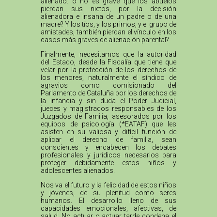
alienado: o no es grave que los abuelos
pierdan sus nietos, por la decisión
alienadora e insana de un padre o de una
madre? Y los tíos, y los primos, y el grupo de
amistades, también pierdan el vínculo en los
casos más graves de alienación parental?
Finalmente, necesitamos que la autoridad
del Estado, desde la Fiscalía que tiene que
velar por la protección de los derechos de
los menores, naturalmente el síndico de
agravios como comisionado del
Parlamento de Cataluña por los derechos de
la infancia y sin duda el Poder Judicial,
jueces y magistrados responsables de los
Juzgados de Familia, asesorados por los
equipos de psicología (*EATAF) que les
asisten en su valiosa y difícil función de
aplicar el derecho de familia, sean
conscientes y encabecen los debates
profesionales y jurídicos necesarios para
proteger debidamente estos niños y
adolescentes alienados.
Nos va el futuro y la felicidad de estos niños
y jóvenes, de su plenitud como seres
humanos. El desarrollo lleno de sus
capacidades emocionales, afectivas, de
salud. No actuar o actuar tarde condena el