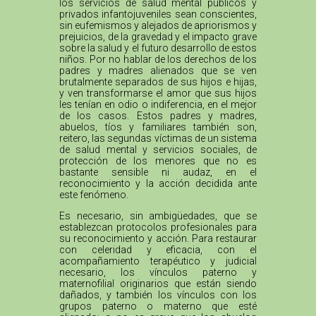
los servicios de salud mental públicos y
privados infantojuveniles sean conscientes,
sin eufemismos y alejados de apriorismos y
prejuicios, de la gravedad y el impacto grave
sobre la salud y el futuro desarrollo de estos
niños. Por no hablar de los derechos de los
padres y madres alienados que se ven
brutalmente separados de sus hijos e hijas,
y ven transformarse el amor que sus hijos
les tenían en odio o indiferencia, en el mejor
de los casos. Estos padres y madres,
abuelos, tíos y familiares también son,
reitero, las segundas víctimas de un sistema
de salud mental y servicios sociales, de
protección de los menores que no es
bastante sensible ni audaz, en el
reconocimiento y la acción decidida ante
este fenómeno.
Es necesario, sin ambigüedades, que se
establezcan protocolos profesionales para
su reconocimiento y acción. Para restaurar
con celeridad y eficacia, con el
acompañamiento terapéutico y judicial
necesario, los vínculos paterno y
maternofilial originarios que están siendo
dañados, y también los vínculos con los
grupos paterno o materno que esté