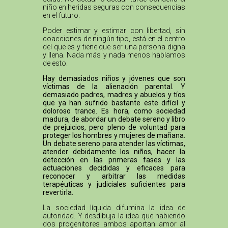
niño en heridas seguras con consecuencias
en el futuro.
Poder estimar y estimar con libertad, sin
coacciones de ningún tipo, está en el centro
del que es y tiene que ser una persona digna
y llena. Nada más y nada menos hablamos
de esto.
Hay demasiados niños y jóvenes que son
víctimas de la alienación parental. Y
demasiado padres, madres y abuelos y tíos
que ya han sufrido bastante este difícil y
doloroso trance. Es hora, como sociedad
madura, de abordar un debate sereno y libro
de prejuicios, pero pleno de voluntad para
proteger los hombres y mujeres de mañana.
Un debate sereno para atender las víctimas,
atender debidamente los niños, hacer la
detección en las primeras fases y las
actuaciones decididas y eficaces para
reconocer y arbitrar las medidas
terapéuticas y judiciales suficientes para
revertirla.
La sociedad líquida difumina la idea de
autoridad. Y desdibuja la idea que habiendo
dos progenitores ambos aportan amor al