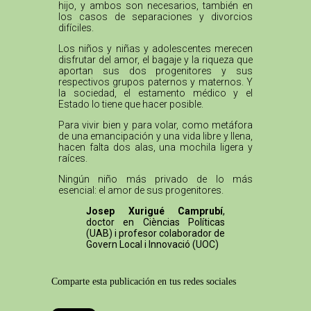
hijo, y ambos son necesarios, también en
los casos de separaciones y divorcios
difíciles.
Los niños y niñas y adolescentes merecen
disfrutar del amor, el bagaje y la riqueza que
aportan sus dos progenitores y sus
respectivos grupos paternos y maternos. Y
la sociedad, el estamento médico y el
Estado lo tiene que hacer posible.
Para vivir bien y para volar, como metáfora
de una emancipación y una vida libre y llena,
hacen falta dos alas, una mochila ligera y
raíces.
Ningún niño más privado de lo más
esencial: el amor de sus progenitores.
Josep Xurigué Camprubí
,
doctor en Cièncias Políticas
(UAB) i profesor colaborador de
Govern Local i Innovació (UOC)
Comparte esta publicación en tus redes sociales