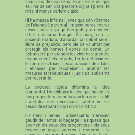
coaccions de cap mena, és al centre del que
és i ha de ser una persona digna i plena. Ni
més ni menys parlem d’això.
Hi ha massa infants i joves que són víctimes
de l’alienació parental. I massa pares, mares
i avis i oncles que ja han patit prou aquest
difícil i dolorós tràngol. És hora, com a
societat madura, d’abordar un debat serè i
lliure de prejudicis, però ple de voluntat per
protegir els homes i dones de demà. Un
debat serè per atendre les víctimes, atendre
degudament els infants, fer la detecció en
les primeres fases i les actuacions decidides
i eficaces per reconèixer i arbitrar les
mesures terapèutiques i judicials suficients
per revertir-la.
La societat líquida difumina la idea
d’autoritat. I desdibuixa la idea que havent-hi
dos progenitors ambdós aporten amor al fill,
i ambdós són necessaris, també en els
casos de separacions i divorcis difícils.
Els nens i nenes i adolescents mereixen
gaudir de l’amor, el bagatge i la riquesa que
aporten els seus dos progenitors i els seus
respectius grups paterns i materns. I la
societat, l’estament mèdic i l’Estat ho ha de