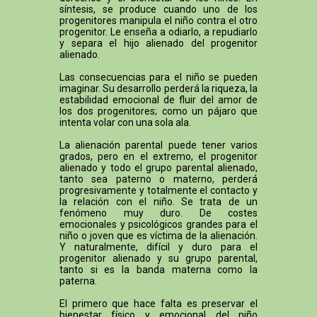
síntesis, se produce cuando uno de los
progenitores manipula el niño contra el otro
progenitor. Le enseña a odiarlo, a repudiarlo
y separa el hijo alienado del progenitor
alienado.
Las consecuencias para el niño se pueden
imaginar. Su desarrollo perderá la riqueza, la
estabilidad emocional de fluir del amor de
los dos progenitores; como un pájaro que
intenta volar con una sola ala.
La alienación parental puede tener varios
grados, pero en el extremo, el progenitor
alienado y todo el grupo parental alienado,
tanto sea paterno o materno, perderá
progresivamente y totalmente el contacto y
la relación con el niño. Se trata de un
fenómeno muy duro. De costes
emocionales y psicológicos grandes para el
niño o joven que es víctima de la alienación.
Y naturalmente, difícil y duro para el
progenitor alienado y su grupo parental,
tanto si es la banda materna como la
paterna.
El primero que hace falta es preservar el
bienestar físico y emocional del niño