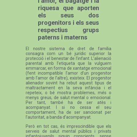
l’amor, el bagatge i la
riquesa que aporten
els seus dos
progenitors i els seus
respectius grups
paterns i materns
El nostre sistema de dret de família
consagra com un bé jurídic superior la
protecció i el benestar de l’infant. L’alienació
parental amb l’etiqueta que la vulguem
emmarcar, en forma de xantatge emocional
(fent incompatible l’amor d’un progenitor
amb l’amor de l’altre), existeix. El progenitor
alienador sovint ha rebut aquest tipus de
maltractament en la seva infància i el
repeteix, o bé mostra problemes, més o
menys greus, de salut mental o emocional.
Per tant, també ha de ser atès i
acompanyat. I si no cessa el seu
comportament, ha de ser sancionat per
l’autoritat, a banda d’acompanyat.
Però en tot cas, és imprescindible que els
serveis de salut mental públics i privats
infantojuvenils siguin conscients, sense