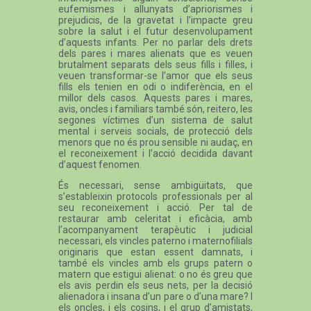
eufemismes i allunyats d’apriorismes i
prejudicis, de la gravetat i l’impacte greu
sobre la salut i el futur desenvolupament
d’aquests infants. Per no parlar dels drets
dels pares i mares alienats que es veuen
brutalment separats dels seus fills i filles, i
veuen transformar-se l’amor que els seus
fills els tenien en odi o indiferència, en el
millor dels casos. Aquests pares i mares,
avis, oncles i familiars també són, reitero, les
segones víctimes d’un sistema de salut
mental i serveis socials, de protecció dels
menors que no és prou sensible ni audaç, en
el reconeixement i l’acció decidida davant
d’aquest fenomen.
És necessari, sense ambigüitats, que
s’estableixin protocols professionals per al
seu reconeixement i acció. Per tal de
restaurar amb celeritat i eficàcia, amb
l’acompanyament terapèutic i judicial
necessari, els vincles paterno i maternofilials
originaris que estan essent damnats, i
també els vincles amb els grups patern o
matern que estigui alienat: o no és greu que
els avis perdin els seus nets, per la decisió
alienadora i insana d’un pare o d’una mare? I
els oncles, i els cosins, i el grup d’amistats,