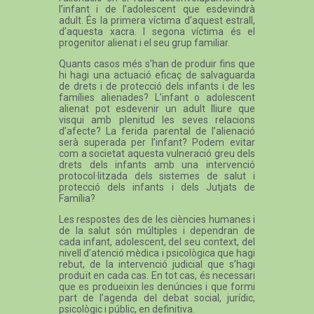
l’infant i de l’adolescent que esdevindrà
adult. És la primera víctima d’aquest estrall,
d’aquesta xacra. I segona víctima és el
progenitor alienat i el seu grup familiar.
Quants casos més s’han de produir fins que
hi hagi una actuació eficaç de salvaguarda
de drets i de protecció dels infants i de les
famílies alienades? L’infant o adolescent
alienat pot esdevenir un adult lliure que
visqui amb plenitud les seves relacions
d’afecte? La ferida parental de l’alienació
serà superada per l’infant? Podem evitar
com a societat aquesta vulneració greu dels
drets dels infants amb una intervenció
protocol·litzada dels sistemes de salut i
protecció dels infants i dels Jutjats de
Família?
Les respostes des de les ciències humanes i
de la salut són múltiples i dependran de
cada infant, adolescent, del seu context, del
nivell d’atenció mèdica i psicològica que hagi
rebut, de la intervenció judicial que s’hagi
produït en cada cas. En tot cas, és necessari
que es produeixin les denúncies i que formi
part de l’agenda del debat social, jurídic,
psicològic i públic, en definitiva.