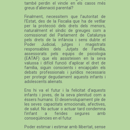
també perdin el vincle en els casos més
greus d’alienació parental?
Finalment, necessitem que l’autoritat de
l’Estat, des de la Fiscalia que ha de vetllar
per la protecció dels drets dels menors,
naturalment el síndic de greuges com a
comissionat del Parlament de Catalunya
pels drets de la infància i sens dubte el
Poder Judicial, jutges i magistrats
responsables dels Jutjats de Família,
assessorats pels equips de psicologia
(EATAF) que els assisteixen en la seva
valuosa i difícil funció d’aplicar el dret de
família, siguin conscients i encapçalin els
debats professionals i jurídics necessaris
per protegir degudament aquests infants i
adolescents alienats.
Ens hi va el futur i la felicitat d’aquests
infants i joves, de la seva plenitud com a
éssers humans. El desenvolupament ple de
les seves capacitats emocionals, afectives,
de salut. No actuar o actuar tard condemna
l’infant a ferides segures amb
conseqüències en el futur.
Poder estimar i estimar amb llibertat, sense