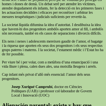
homes i dones de demà. Un debat serè per atendre les víctimes,
atendre degudament els infants, fer la detecció en les primeres fases i
les actuacions decidides i eficaces per reconèixer i arbitrar les
mesures terapèutiques i judicials suficients per revertir-la.
La societat líquida difumina la idea d’autoritat. I desdibuixa la idea
que havent-hi dos progenitors ambdós aporten amor al fill, i ambdós
són necessaris, també en els casos de separacions i divorcis difícils.
Els nens i nenes i adolescents mereixen gaudir de l’amor, el bagatge
i la riquesa que aporten els seus dos progenitors i els seus respectius
grups paterns i materns. I la societat, l’estament mèdic i l’Estat ho ha
de fer possible.
Per viure bé i per volar, com a metàfora d’una emancipació i una
vida lliure i plena, calen dues ales, una motxilla lleugera i arrels.
Cap infant més privat d’allò més essencial: l’amor dels seus
progenitors.
Josep Xurigué Camprubí
, doctor en Ciències
Polítiques (UAB) i professor col·laborador de Govern
Local i Innovació (UOC)
Alienación parental: existe y hay que