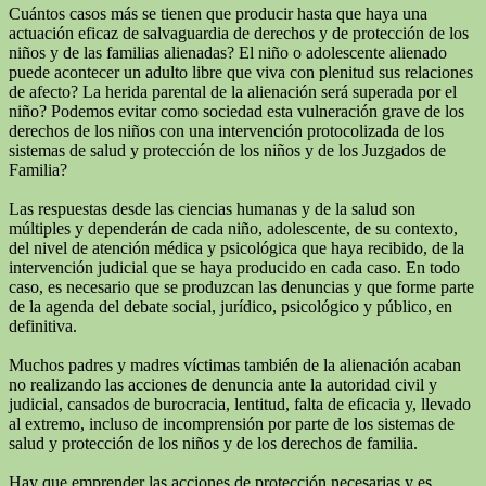
Cuántos casos más se tienen que producir hasta que haya una
actuación eficaz de salvaguardia de derechos y de protección de los
niños y de las familias alienadas? El niño o adolescente alienado
puede acontecer un adulto libre que viva con plenitud sus relaciones
de afecto? La herida parental de la alienación será superada por el
niño? Podemos evitar como sociedad esta vulneración grave de los
derechos de los niños con una intervención protocolizada de los
sistemas de salud y protección de los niños y de los Juzgados de
Familia?
Las respuestas desde las ciencias humanas y de la salud son
múltiples y dependerán de cada niño, adolescente, de su contexto,
del nivel de atención médica y psicológica que haya recibido, de la
intervención judicial que se haya producido en cada caso. En todo
caso, es necesario que se produzcan las denuncias y que forme parte
de la agenda del debate social, jurídico, psicológico y público, en
definitiva.
Muchos padres y madres víctimas también de la alienación acaban
no realizando las acciones de denuncia ante la autoridad civil y
judicial, cansados de burocracia, lentitud, falta de eficacia y, llevado
al extremo, incluso de incomprensión por parte de los sistemas de
salud y protección de los niños y de los derechos de familia.
Hay que emprender las acciones de protección necesarias y es