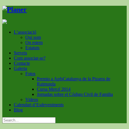
L’associació
Qui som
On estem
Estatuts
Serveis
Com associar-se?
Contacte
Galeria
Fotos
Premio a ApfsCatalunya de la Pizarra de
Raimunda
Cursa Mercé 2014
Jornadas sobre el Código Civil de Familia
Videos
Calendari d’Esdeveniments
Blog