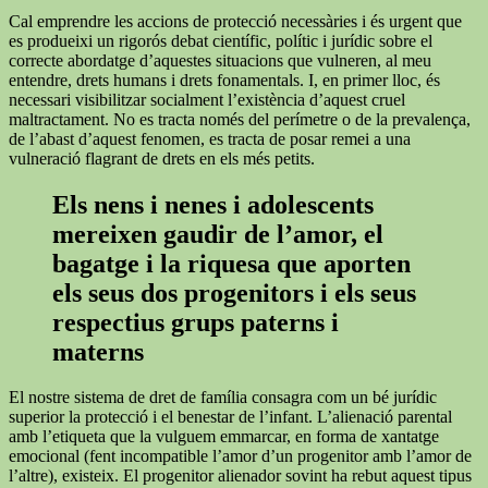
Cal emprendre les accions de protecció necessàries i és urgent que
es produeixi un rigorós debat científic, polític i jurídic sobre el
correcte abordatge d’aquestes situacions que vulneren, al meu
entendre, drets humans i drets fonamentals. I, en primer lloc, és
necessari visibilitzar socialment l’existència d’aquest cruel
maltractament. No es tracta només del perímetre o de la prevalença,
de l’abast d’aquest fenomen, es tracta de posar remei a una
vulneració flagrant de drets en els més petits.
Els nens i nenes i adolescents
mereixen gaudir de l’amor, el
bagatge i la riquesa que aporten
els seus dos progenitors i els seus
respectius grups paterns i
materns
El nostre sistema de dret de família consagra com un bé jurídic
superior la protecció i el benestar de l’infant. L’alienació parental
amb l’etiqueta que la vulguem emmarcar, en forma de xantatge
emocional (fent incompatible l’amor d’un progenitor amb l’amor de
l’altre), existeix. El progenitor alienador sovint ha rebut aquest tipus