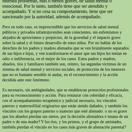
muestra problemas, más o menos graves, de salud mental o
emocional. Por lo tanto, también tiene que ser atendido y
acompañado. Y si no cesa su comportamiento, tiene que ser
sancionado por la autoridad, además de acompañado.
Pero en todo caso, es imprescindible que los servicios de salud mental
públicos y privados infantojuveniles sean conscientes, sin eufemismos y
alejados de apriorismos y prejuicios, de la gravedad y el impacto grave
sobre la salud y el futuro desarrollo de estos niños. Por no hablar de los
derechos de los padres y madres alienados que se ven brutalmente separados
de sus hijos e hijas, y ven transformarse el amor que sus hijos les tenían en
odio o indiferencia, en el mejor de los casos. Estos padres y madres,
abuelos, tíos y familiares también son, reitero, las segundas víctimas de un
sistema de salud mental y servicios sociales, de protección de los menores
que no es bastante sensible ni audaz, en el reconocimiento y la acción
decidida ante este fenómeno.
Es necesario, sin ambigüedades, que se establezcan protocolos profesionales
para su reconocimiento y acción. Para restaurar con celeridad y eficacia,
con el acompañamiento terapéutico y judicial necesario, los vínculos
paterno y maternofilial originarios que están siendo dañados, y también los
vínculos con los grupos paterno o materno que esté alienado: o no es grave
que los abuelos pierdan sus nietos, por la decisión alienadora e insana de un
padre o de una madre? Y los tíos, y los primos, y el grupo de amistades,
también pierdan el vínculo en los casos más graves de alienación parental?