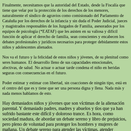
Finalmente, necesitamos que la autoridad del Estado, desde la Fiscalía que
tiene que velar por la protección de los derechos de los menores,
naturalmente el síndico de agravios como comisionado del Parlamento de
Cataluña por los derechos de la infancia y sin duda el Poder Judicial, jueces
y magistrados responsables de los Juzgados de Familia, asesorados por los
equipos de psicología (*EATAF) que les asisten en su valiosa y difícil
función de aplicar el derecho de familia, sean conscientes y encabecen los
debates profesionales y jurídicos necesarios para proteger debidamente estos
niños y adolescentes alienados.
Nos va el futuro y la felicidad de estos niños y jóvenes, de su plenitud como
seres humanos. El desarrollo lleno de sus capacidades emocionales,
afectivas, de salud. No actuar o actuar tarde condena el niño en heridas
seguras con consecuencias en el futuro.
Poder estimar y estimar con libertad, sin coacciones de ningún tipo, está en
el centro del que es y tiene que ser una persona digna y llena. Nada más y
nada menos hablamos de esto.
Hay demasiados niños y jóvenes que son víctimas de la alienación
parental. Y demasiado padres, madres y abuelos y tíos que ya han
sufrido bastante este difícil y doloroso trance. Es hora, como
sociedad madura, de abordar un debate sereno y libro de prejuicios,
pero pleno de voluntad para proteger los hombres y mujeres de
mañana. Un debate sereno para atender las víctimas, atender