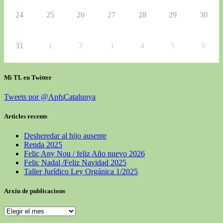
24
25
26
27
28
29
30
31
1
2
3
4
5
6
Mi TL en Twitter
Tweets por @ApfsCatalunya
Articles recents
Desheredar al hijo ausente
Renda 2025
Feliç Any Nou / feliz Año nuevo 2026
Feliç Nadal /Feliz Navidad 2025
Taller Jurídico Ley Orgánica 1/2025
Arxiu de publicacions