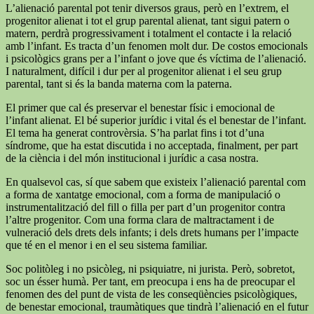
L’alienació parental pot tenir diversos graus, però en l’extrem, el
progenitor alienat i tot el grup parental alienat, tant sigui patern o
matern, perdrà progressivament i totalment el contacte i la relació
amb l’infant. Es tracta d’un fenomen molt dur. De costos emocionals
i psicològics grans per a l’infant o jove que és víctima de l’alienació.
I naturalment, difícil i dur per al progenitor alienat i el seu grup
parental, tant si és la banda materna com la paterna.
El primer que cal és preservar el benestar físic i emocional de
l’infant alienat. El bé superior jurídic i vital és el benestar de l’infant.
El tema ha generat controvèrsia. S’ha parlat fins i tot d’una
síndrome, que ha estat discutida i no acceptada, finalment, per part
de la ciència i del món institucional i jurídic a casa nostra.
En qualsevol cas, sí que sabem que existeix l’alienació parental com
a forma de xantatge emocional, com a forma de manipulació o
instrumentalització del fill o filla per part d’un progenitor contra
l’altre progenitor. Com una forma clara de maltractament i de
vulneració dels drets dels infants; i dels drets humans per l’impacte
que té en el menor i en el seu sistema familiar.
Soc politòleg i no psicòleg, ni psiquiatre, ni jurista. Però, sobretot,
soc un ésser humà. Per tant, em preocupa i ens ha de preocupar el
fenomen des del punt de vista de les conseqüències psicològiques,
de benestar emocional, traumàtiques que tindrà l’alienació en el futur