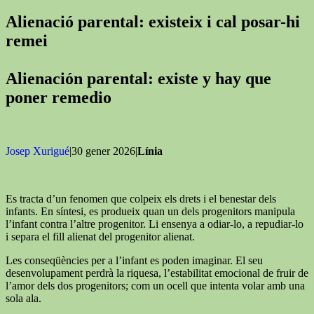
Alienació parental: existeix i cal posar-hi
remei
Alienación parental: existe y hay que
poner remedio
Josep Xurigué
|30 gener 2026|
Línia
Es tracta d’un fenomen que colpeix els drets i el benestar dels
infants. En síntesi, es produeix quan un dels progenitors manipula
l’infant contra l’altre progenitor. Li ensenya a odiar-lo, a repudiar-lo
i separa el fill alienat del progenitor alienat.
Les conseqüències per a l’infant es poden imaginar. El seu
desenvolupament perdrà la riquesa, l’estabilitat emocional de fruir de
l’amor dels dos progenitors; com un ocell que intenta volar amb una
sola ala.