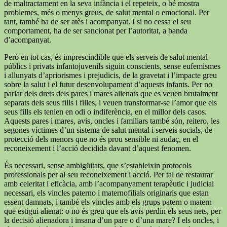
de maltractament en la seva infància i el repeteix, o bé mostra
problemes, més o menys greus, de salut mental o emocional. Per
tant, també ha de ser atès i acompanyat. I si no cessa el seu
comportament, ha de ser sancionat per l’autoritat, a banda
d’acompanyat.
Però en tot cas, és imprescindible que els serveis de salut mental
públics i privats infantojuvenils siguin conscients, sense eufemismes
i allunyats d’apriorismes i prejudicis, de la gravetat i l’impacte greu
sobre la salut i el futur desenvolupament d’aquests infants. Per no
parlar dels drets dels pares i mares alienats que es veuen brutalment
separats dels seus fills i filles, i veuen transformar-se l’amor que els
seus fills els tenien en odi o indiferència, en el millor dels casos.
Aquests pares i mares, avis, oncles i familiars també són, reitero, les
segones víctimes d’un sistema de salut mental i serveis socials, de
protecció dels menors que no és prou sensible ni audaç, en el
reconeixement i l’acció decidida davant d’aquest fenomen.
És necessari, sense ambigüitats, que s’estableixin protocols
professionals per al seu reconeixement i acció. Per tal de restaurar
amb celeritat i eficàcia, amb l’acompanyament terapèutic i judicial
necessari, els vincles paterno i maternofilials originaris que estan
essent damnats, i també els vincles amb els grups patern o matern
que estigui alienat: o no és greu que els avis perdin els seus nets, per
la decisió alienadora i insana d’un pare o d’una mare? I els oncles, i