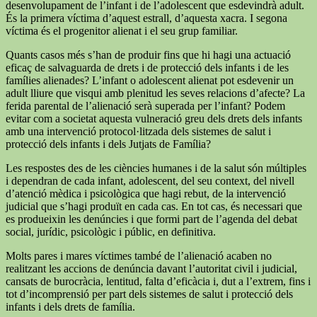
desenvolupament de l’infant i de l’adolescent que esdevindrà adult.
És la primera víctima d’aquest estrall, d’aquesta xacra. I segona
víctima és el progenitor alienat i el seu grup familiar.
Quants casos més s’han de produir fins que hi hagi una actuació
eficaç de salvaguarda de drets i de protecció dels infants i de les
famílies alienades? L’infant o adolescent alienat pot esdevenir un
adult lliure que visqui amb plenitud les seves relacions d’afecte? La
ferida parental de l’alienació serà superada per l’infant? Podem
evitar com a societat aquesta vulneració greu dels drets dels infants
amb una intervenció protocol·litzada dels sistemes de salut i
protecció dels infants i dels Jutjats de Família?
Les respostes des de les ciències humanes i de la salut són múltiples
i dependran de cada infant, adolescent, del seu context, del nivell
d’atenció mèdica i psicològica que hagi rebut, de la intervenció
judicial que s’hagi produït en cada cas. En tot cas, és necessari que
es produeixin les denúncies i que formi part de l’agenda del debat
social, jurídic, psicològic i públic, en definitiva.
Molts pares i mares víctimes també de l’alienació acaben no
realitzant les accions de denúncia davant l’autoritat civil i judicial,
cansats de burocràcia, lentitud, falta d’eficàcia i, dut a l’extrem, fins i
tot d’incomprensió per part dels sistemes de salut i protecció dels
infants i dels drets de família.