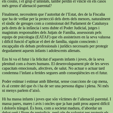
els cosins, i el grup d’amistats, també perdin el vincle en els casos
més greus d’alienació parental?
Finalment, necessitem que l’autoritat de l’Estat, des de la Fiscalia
que ha de vetllar per la protecció dels drets dels menors, naturalment
el síndic de greuges com a comissionat del Parlament de Catalunya
pels drets de la infància i sens dubte el Poder Judicial, jutges i
magistrats responsables dels Jutjats de Família, assessorats pels
equips de psicologia (EATAF) que els assisteixen en la seva valuosa
i difícil funció d’aplicar el dret de família, siguin conscients i
encapçalin els debats professionals i jurídics necessaris per protegir
degudament aquests infants i adolescents alienats.
Ens hi va el futur i la felicitat d’aquests infants i joves, de la seva
plenitud com a éssers humans. El desenvolupament ple de les seves
capacitats emocionals, afectives, de salut. No actuar o actuar tard
condemna l’infant a ferides segures amb conseqüències en el futur.
Poder estimar i estimar amb llibertat, sense coaccions de cap mena,
és al centre del que és i ha de ser una persona digna i plena. Ni més
ni menys parlem d’això.
Hi ha massa infants i joves que són víctimes de l’alienació parental. I
massa pares, mares i avis i oncles que ja han patit prou aquest difícil
i dolorós tràngol. És hora, com a societat madura, d’abordar un
debat serè i lliure de prejudicis, però ple de voluntat per protegir els