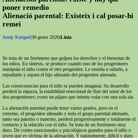
poner remedio
Alienació parental: Existeix i cal posar-hi
remei
Josep Xurigué
|30 gener 2026|
Línia
Se trata de un fenómeno que golpea los derechos y el bienestar de
los niños. En síntesis, se produce cuando uno de los progenitores
manipula el niño contra el otro progenitor. Le enseña a odiarlo, a
repudiarlo y separa el hijo alienado del progenitor alienado.
Las consecuencias para el niño se pueden imaginar. Su desarrollo
perderá la riqueza, la estabilidad emocional de fluir del amor de los
dos progenitores; como un pájaro que intenta volar con una sola ala.
La alienación parental puede tener varios grados, pero en el
extremo, el progenitor alienado y todo el grupo parental alienado,
tanto sea paterno o materno, perderá progresivamente y totalmente el
contacto y la relación con el niño. Se trata de un fenómeno muy
duro. De costes emocionales y psicológicos grandes para el niño o
joven que es víctima de la alienación. Y naturalmente, difícil y duro