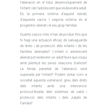
l’alienació en el futur desenvolupament de
l’infant i de l’adolescent que esdevindrà adult.
És la primera víctima d’aquest estrall,
d’aquesta xacra. I segona víctima és el
progenitor alienat i el seu grup familiar.
Quants casos més s’han de produir fins que
hi hagi una actuació eficaç de salvaguarda
de drets i de protecció dels infants i de les
famílies alienades? L’infant o adolescent
alienat pot esdevenir un adult lliure que visqui
amb plenitud les seves relacions d’afecte?
La ferida parental de l’alienació serà
superada per l’infant? Podem evitar com a
societat aquesta vulneració greu dels drets
dels infants amb una intervenció
protocol·litzada dels sistemes de salut i
protecció dels infants i dels Jutjats de
Família?