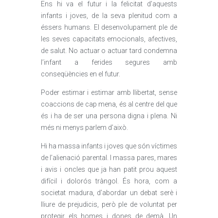
Ens hi va el futur i la felicitat d’aquests
infants i joves, de la seva plenitud com a
éssers humans. El desenvolupament ple de
les seves capacitats emocionals, afectives,
de salut. No actuar o actuar tard condemna
l’infant a ferides segures amb
conseqüències en el futur.
Poder estimar i estimar amb llibertat, sense
coaccions de cap mena, és al centre del que
és i ha de ser una persona digna i plena. Ni
més ni menys parlem d’això.
Hi ha massa infants i joves que són víctimes
de l’alienació parental. I massa pares, mares
i avis i oncles que ja han patit prou aquest
difícil i dolorós tràngol. És hora, com a
societat madura, d’abordar un debat serè i
lliure de prejudicis, però ple de voluntat per
protegir els homes i dones de demà. Un