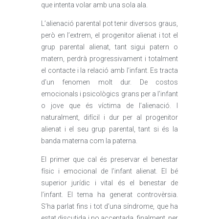
que intenta volar amb una sola ala.
L’alienació parental pot tenir diversos graus,
però en l’extrem, el progenitor alienat i tot el
grup parental alienat, tant sigui patern o
matern, perdrà progressivament i totalment
el contacte i la relació amb l’infant. Es tracta
d’un fenomen molt dur. De costos
emocionals i psicològics grans per a l’infant
o jove que és víctima de l’alienació. I
naturalment, difícil i dur per al progenitor
alienat i el seu grup parental, tant si és la
banda materna com la paterna.
El primer que cal és preservar el benestar
físic i emocional de l’infant alienat. El bé
superior jurídic i vital és el benestar de
l’infant. El tema ha generat controvèrsia.
S’ha parlat fins i tot d’una síndrome, que ha
estat discutida i no acceptada, finalment, per