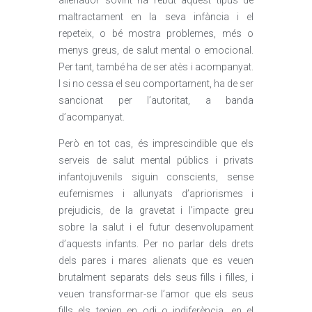
alienador sovint ha rebut aquest tipus de
maltractament en la seva infància i el
repeteix, o bé mostra problemes, més o
menys greus, de salut mental o emocional.
Per tant, també ha de ser atès i acompanyat.
I si no cessa el seu comportament, ha de ser
sancionat per l’autoritat, a banda
d’acompanyat.
Però en tot cas, és imprescindible que els
serveis de salut mental públics i privats
infantojuvenils siguin conscients, sense
eufemismes i allunyats d’apriorismes i
prejudicis, de la gravetat i l’impacte greu
sobre la salut i el futur desenvolupament
d’aquests infants. Per no parlar dels drets
dels pares i mares alienats que es veuen
brutalment separats dels seus fills i filles, i
veuen transformar-se l’amor que els seus
fills els tenien en odi o indiferència, en el