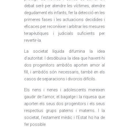
debat serè per atendre les víctimes, atendre
degudament els infants, fer la detecció en les
primeres fases i les actuacions decidides i
eficaces per reconèixer i arbitrar les mesures
terapèutiques i judicials suficients per
revertir-la.
La societat líquida difumina la idea
d’autoritat. I desdibuixa la idea que havent-hi
dos progenitors ambdós aporten amor al
fill, i ambdós són necessaris, també en els
casos de separacions i divorcis difícils.
Els nens i nenes i adolescents mereixen
gaudir de l’amor, el bagatge i la riquesa que
aporten els seus dos progenitors i els seus
respectius grups paterns i materns. I la
societat, l’estament mèdic i l’Estat ho ha de
fer possible.