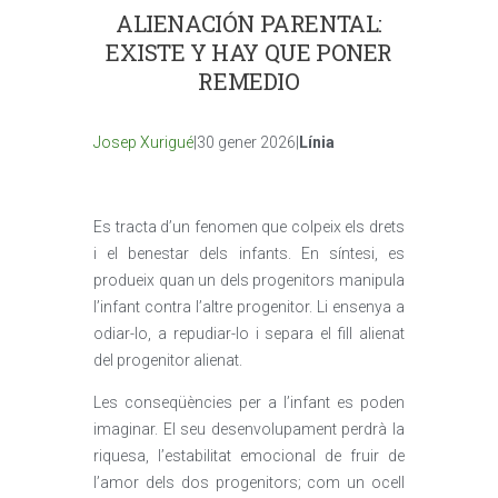
ALIENACIÓN PARENTAL:
EXISTE Y HAY QUE PONER
REMEDIO
Josep Xurigué
|30 gener 2026|
Línia
Es tracta d’un fenomen que colpeix els drets
i el benestar dels infants. En síntesi, es
produeix quan un dels progenitors manipula
l’infant contra l’altre progenitor. Li ensenya a
odiar-lo, a repudiar-lo i separa el fill alienat
del progenitor alienat.
Les conseqüències per a l’infant es poden
imaginar. El seu desenvolupament perdrà la
riquesa, l’estabilitat emocional de fruir de
l’amor dels dos progenitors; com un ocell