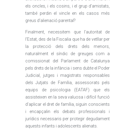
els oncles, i els cosins, i el grup d’amistats,
també perdin el vincle en els casos més
greus d’alienació parental?
Finalment, necessitem que l’autoritat de
l’Estat, des de la Fiscalia que ha de vetllar per
la protecció dels drets dels menors,
naturalment el síndic de greuges com a
comissionat del Parlament de Catalunya
pels drets de la infància i sens dubte el Poder
Judicial, jutges i magistrats responsables
dels Jutjats de Família, assessorats pels
equips de psicologia (EATAF) que els
assisteixen en la seva valuosa i difícil funció
d’aplicar el dret de família, siguin conscients
i encapçalin els debats professionals i
jurídics necessaris per protegir degudament
aquests infants i adolescents alienats.