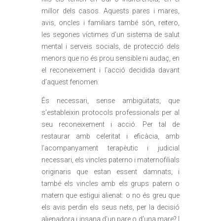
millor dels casos. Aquests pares i mares,
avis, oncles i familiars també són, reitero,
les segones víctimes d’un sistema de salut
mental i serveis socials, de protecció dels
menors que no és prou sensible ni audaç, en
el reconeixement i l’acció decidida davant
d’aquest fenomen.
És necessari, sense ambigüitats, que
s’estableixin protocols professionals per al
seu reconeixement i acció. Per tal de
restaurar amb celeritat i eficàcia, amb
l’acompanyament terapèutic i judicial
necessari, els vincles paterno i maternofilials
originaris que estan essent damnats, i
també els vincles amb els grups patern o
matern que estigui alienat: o no és greu que
els avis perdin els seus nets, per la decisió
alienadora i insana d’un pare o d’una mare? I