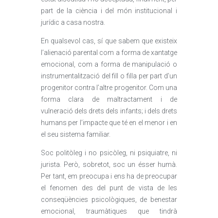
part de la ciència i del món institucional i
jurídic a casa nostra.
En qualsevol cas, sí que sabem que existeix
l’alienació parental com a forma de xantatge
emocional, com a forma de manipulació o
instrumentalització del fill o filla per part d’un
progenitor contra l’altre progenitor. Com una
forma clara de maltractament i de
vulneració dels drets dels infants; i dels drets
humans per l’impacte que té en el menor i en
el seu sistema familiar.
Soc politòleg i no psicòleg, ni psiquiatre, ni
jurista. Però, sobretot, soc un ésser humà.
Per tant, em preocupa i ens ha de preocupar
el fenomen des del punt de vista de les
conseqüències psicològiques, de benestar
emocional, traumàtiques que tindrà