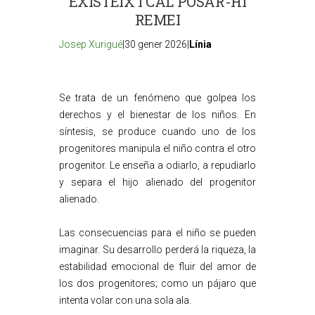
EXISTEIX I CAL POSAR-HI
REMEI
Josep Xurigué
|30 gener 2026|
Línia
Se trata de un fenómeno que golpea los
derechos y el bienestar de los niños. En
síntesis, se produce cuando uno de los
progenitores manipula el niño contra el otro
progenitor. Le enseña a odiarlo, a repudiarlo
y separa el hijo alienado del progenitor
alienado.
Las consecuencias para el niño se pueden
imaginar. Su desarrollo perderá la riqueza, la
estabilidad emocional de fluir del amor de
los dos progenitores; como un pájaro que
intenta volar con una sola ala.