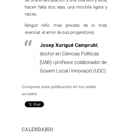
de una emancipación y una vida libre y llena,
hacen falta dos alas, una mochila ligera y
raíces.
Ningún niño más privado de lo más
esencial: el amor de sus progenitores.
Josep Xurigué Camprubí
,
doctor en Cièncias Políticas
(UAB) i profesor colaborador de
Govern Local i Innovació (UOC)
Comparte esta publicación en tus redes
sociales
CALENDARIO