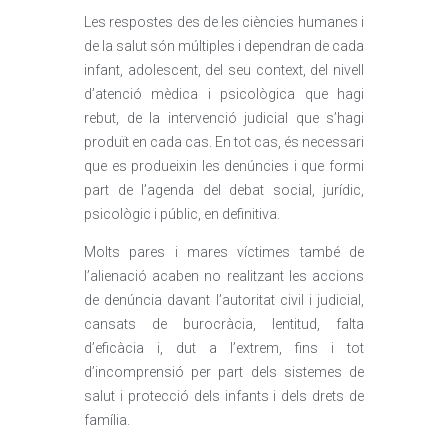
Les respostes des de les ciències humanes i
de la salut són múltiples i dependran de cada
infant, adolescent, del seu context, del nivell
d’atenció mèdica i psicològica que hagi
rebut, de la intervenció judicial que s’hagi
produït en cada cas. En tot cas, és necessari
que es produeixin les denúncies i que formi
part de l’agenda del debat social, jurídic,
psicològic i públic, en definitiva.
Molts pares i mares víctimes també de
l’alienació acaben no realitzant les accions
de denúncia davant l’autoritat civil i judicial,
cansats de burocràcia, lentitud, falta
d’eficàcia i, dut a l’extrem, fins i tot
d’incomprensió per part dels sistemes de
salut i protecció dels infants i dels drets de
família.