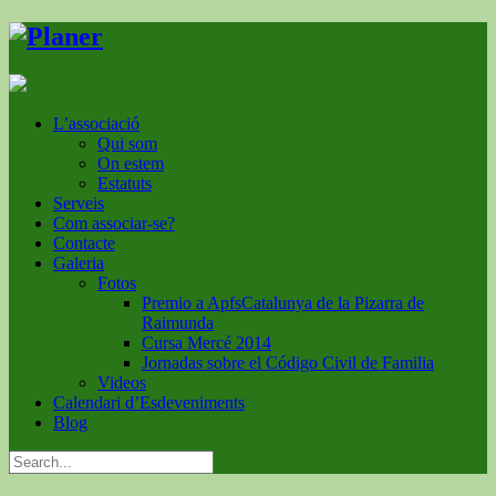
L’associació
Qui som
On estem
Estatuts
Serveis
Com associar-se?
Contacte
Galeria
Fotos
Premio a ApfsCatalunya de la Pizarra de
Raimunda
Cursa Mercé 2014
Jornadas sobre el Código Civil de Familia
Videos
Calendari d’Esdeveniments
Blog