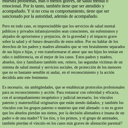
muestra problemas, más o menos graves, de salud mental o
emocional. Por lo tanto, también tiene que ser atendido y
acompañado. Y si no cesa su comportamiento, tiene que ser
sancionado por la autoridad, además de acompañado.
Pero en todo caso, es imprescindible que los servicios de salud mental
públicos y privados infantojuveniles sean conscientes, sin eufemismos y
alejados de apriorismos y prejuicios, de la gravedad y el impacto grave
sobre la salud y el futuro desarrollo de estos niños. Por no hablar de los
derechos de los padres y madres alienados que se ven brutalmente separados
de sus hijos e hijas, y ven transformarse el amor que sus hijos les tenían en
odio o indiferencia, en el mejor de los casos. Estos padres y madres,
abuelos, tíos y familiares también son, reitero, las segundas víctimas de un
sistema de salud mental y servicios sociales, de protección de los menores
que no es bastante sensible ni audaz, en el reconocimiento y la acción
decidida ante este fenómeno.
Es necesario, sin ambigüedades, que se establezcan protocolos profesionales
para su reconocimiento y acción. Para restaurar con celeridad y eficacia,
con el acompañamiento terapéutico y judicial necesario, los vínculos
paterno y maternofilial originarios que están siendo dañados, y también los
vínculos con los grupos paterno o materno que esté alienado: o no es grave
que los abuelos pierdan sus nietos, por la decisión alienadora e insana de un
padre o de una madre? Y los tíos, y los primos, y el grupo de amistades,
también pierdan el vínculo en los casos más graves de alienación parental?