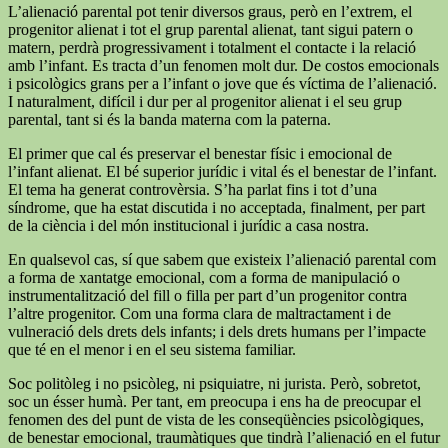
L’alienació parental pot tenir diversos graus, però en l’extrem, el
progenitor alienat i tot el grup parental alienat, tant sigui patern o
matern, perdrà progressivament i totalment el contacte i la relació
amb l’infant. Es tracta d’un fenomen molt dur. De costos emocionals
i psicològics grans per a l’infant o jove que és víctima de l’alienació.
I naturalment, difícil i dur per al progenitor alienat i el seu grup
parental, tant si és la banda materna com la paterna.
El primer que cal és preservar el benestar físic i emocional de
l’infant alienat. El bé superior jurídic i vital és el benestar de l’infant.
El tema ha generat controvèrsia. S’ha parlat fins i tot d’una
síndrome, que ha estat discutida i no acceptada, finalment, per part
de la ciència i del món institucional i jurídic a casa nostra.
En qualsevol cas, sí que sabem que existeix l’alienació parental com
a forma de xantatge emocional, com a forma de manipulació o
instrumentalització del fill o filla per part d’un progenitor contra
l’altre progenitor. Com una forma clara de maltractament i de
vulneració dels drets dels infants; i dels drets humans per l’impacte
que té en el menor i en el seu sistema familiar.
Soc politòleg i no psicòleg, ni psiquiatre, ni jurista. Però, sobretot,
soc un ésser humà. Per tant, em preocupa i ens ha de preocupar el
fenomen des del punt de vista de les conseqüències psicològiques,
de benestar emocional, traumàtiques que tindrà l’alienació en el futur