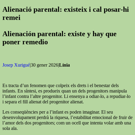
Alienació parental: existeix i cal posar-hi
remei
Alienación parental: existe y hay que
poner remedio
Josep Xurigué
|30 gener 2026|
Línia
Es tracta d’un fenomen que colpeix els drets i el benestar dels
infants. En síntesi, es produeix quan un dels progenitors manipula
l’infant contra l’altre progenitor. Li ensenya a odiar-lo, a repudiar-lo
i separa el fill alienat del progenitor alienat.
Les conseqüències per a l’infant es poden imaginar. El seu
desenvolupament perdrà la riquesa, l’estabilitat emocional de fruir de
l’amor dels dos progenitors; com un ocell que intenta volar amb una
sola ala.