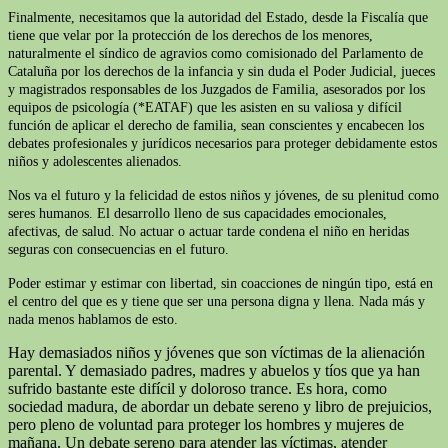
Finalmente, necesitamos que la autoridad del Estado, desde la Fiscalía que
tiene que velar por la protección de los derechos de los menores,
naturalmente el síndico de agravios como comisionado del Parlamento de
Cataluña por los derechos de la infancia y sin duda el Poder Judicial, jueces
y magistrados responsables de los Juzgados de Familia, asesorados por los
equipos de psicología (*EATAF) que les asisten en su valiosa y difícil
función de aplicar el derecho de familia, sean conscientes y encabecen los
debates profesionales y jurídicos necesarios para proteger debidamente estos
niños y adolescentes alienados.
Nos va el futuro y la felicidad de estos niños y jóvenes, de su plenitud como
seres humanos. El desarrollo lleno de sus capacidades emocionales,
afectivas, de salud. No actuar o actuar tarde condena el niño en heridas
seguras con consecuencias en el futuro.
Poder estimar y estimar con libertad, sin coacciones de ningún tipo, está en
el centro del que es y tiene que ser una persona digna y llena. Nada más y
nada menos hablamos de esto.
Hay demasiados niños y jóvenes que son víctimas de la alienación
parental. Y demasiado padres, madres y abuelos y tíos que ya han
sufrido bastante este difícil y doloroso trance. Es hora, como
sociedad madura, de abordar un debate sereno y libro de prejuicios,
pero pleno de voluntad para proteger los hombres y mujeres de
mañana. Un debate sereno para atender las víctimas, atender