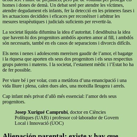
homes i dones de demà. Un debat serè per atendre les víctimes,
atendre degudament els infants, fer la detecció en les primeres fases i
les actuacions decidides i eficaces per reconèixer i arbitrar les
mesures terapèutiques i judicials suficients per revertir-la.
La societat líquida difumina la idea d’autoritat. I desdibuixa la idea
que havent-hi dos progenitors ambdós aporten amor al fill, i ambdós
són necessaris, també en els casos de separacions i divorcis difícils.
Els nens i nenes i adolescents mereixen gaudir de l’amor, el bagatge
i la riquesa que aporten els seus dos progenitors i els seus respectius
grups paterns i materns. I la societat, l’estament mèdic i l’Estat ho ha
de fer possible.
Per viure bé i per volar, com a metàfora d’una emancipació i una
vida lliure i plena, calen dues ales, una motxilla lleugera i arrels.
Cap infant més privat d’allò més essencial: l’amor dels seus
progenitors.
Josep Xurigué Camprubí
, doctor en Ciències
Polítiques (UAB) i professor col·laborador de Govern
Local i Innovació (UOC)
Alienación parental: existe y hay que