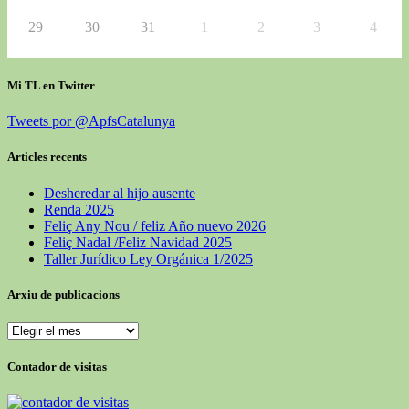
29
30
31
1
2
3
4
Mi TL en Twitter
Tweets por @ApfsCatalunya
Articles recents
Desheredar al hijo ausente
Renda 2025
Feliç Any Nou / feliz Año nuevo 2026
Feliç Nadal /Feliz Navidad 2025
Taller Jurídico Ley Orgánica 1/2025
Arxiu de publicacions
Contador de visitas