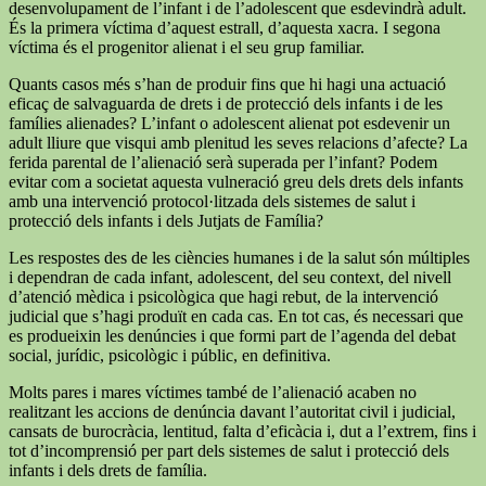
desenvolupament de l’infant i de l’adolescent que esdevindrà adult.
És la primera víctima d’aquest estrall, d’aquesta xacra. I segona
víctima és el progenitor alienat i el seu grup familiar.
Quants casos més s’han de produir fins que hi hagi una actuació
eficaç de salvaguarda de drets i de protecció dels infants i de les
famílies alienades? L’infant o adolescent alienat pot esdevenir un
adult lliure que visqui amb plenitud les seves relacions d’afecte? La
ferida parental de l’alienació serà superada per l’infant? Podem
evitar com a societat aquesta vulneració greu dels drets dels infants
amb una intervenció protocol·litzada dels sistemes de salut i
protecció dels infants i dels Jutjats de Família?
Les respostes des de les ciències humanes i de la salut són múltiples
i dependran de cada infant, adolescent, del seu context, del nivell
d’atenció mèdica i psicològica que hagi rebut, de la intervenció
judicial que s’hagi produït en cada cas. En tot cas, és necessari que
es produeixin les denúncies i que formi part de l’agenda del debat
social, jurídic, psicològic i públic, en definitiva.
Molts pares i mares víctimes també de l’alienació acaben no
realitzant les accions de denúncia davant l’autoritat civil i judicial,
cansats de burocràcia, lentitud, falta d’eficàcia i, dut a l’extrem, fins i
tot d’incomprensió per part dels sistemes de salut i protecció dels
infants i dels drets de família.