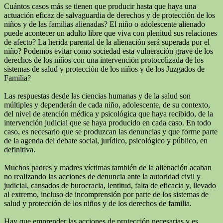
Cuántos casos más se tienen que producir hasta que haya una
actuación eficaz de salvaguardia de derechos y de protección de los
niños y de las familias alienadas? El niño o adolescente alienado
puede acontecer un adulto libre que viva con plenitud sus relaciones
de afecto? La herida parental de la alienación será superada por el
niño? Podemos evitar como sociedad esta vulneración grave de los
derechos de los niños con una intervención protocolizada de los
sistemas de salud y protección de los niños y de los Juzgados de
Familia?
Las respuestas desde las ciencias humanas y de la salud son
múltiples y dependerán de cada niño, adolescente, de su contexto,
del nivel de atención médica y psicológica que haya recibido, de la
intervención judicial que se haya producido en cada caso. En todo
caso, es necesario que se produzcan las denuncias y que forme parte
de la agenda del debate social, jurídico, psicológico y público, en
definitiva.
Muchos padres y madres víctimas también de la alienación acaban
no realizando las acciones de denuncia ante la autoridad civil y
judicial, cansados de burocracia, lentitud, falta de eficacia y, llevado
al extremo, incluso de incomprensión por parte de los sistemas de
salud y protección de los niños y de los derechos de familia.
Hay que emprender las acciones de protección necesarias y es