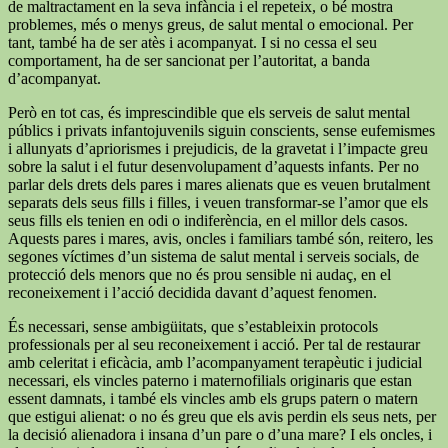
de maltractament en la seva infància i el repeteix, o bé mostra
problemes, més o menys greus, de salut mental o emocional. Per
tant, també ha de ser atès i acompanyat. I si no cessa el seu
comportament, ha de ser sancionat per l’autoritat, a banda
d’acompanyat.
Però en tot cas, és imprescindible que els serveis de salut mental
públics i privats infantojuvenils siguin conscients, sense eufemismes
i allunyats d’apriorismes i prejudicis, de la gravetat i l’impacte greu
sobre la salut i el futur desenvolupament d’aquests infants. Per no
parlar dels drets dels pares i mares alienats que es veuen brutalment
separats dels seus fills i filles, i veuen transformar-se l’amor que els
seus fills els tenien en odi o indiferència, en el millor dels casos.
Aquests pares i mares, avis, oncles i familiars també són, reitero, les
segones víctimes d’un sistema de salut mental i serveis socials, de
protecció dels menors que no és prou sensible ni audaç, en el
reconeixement i l’acció decidida davant d’aquest fenomen.
És necessari, sense ambigüitats, que s’estableixin protocols
professionals per al seu reconeixement i acció. Per tal de restaurar
amb celeritat i eficàcia, amb l’acompanyament terapèutic i judicial
necessari, els vincles paterno i maternofilials originaris que estan
essent damnats, i també els vincles amb els grups patern o matern
que estigui alienat: o no és greu que els avis perdin els seus nets, per
la decisió alienadora i insana d’un pare o d’una mare? I els oncles, i