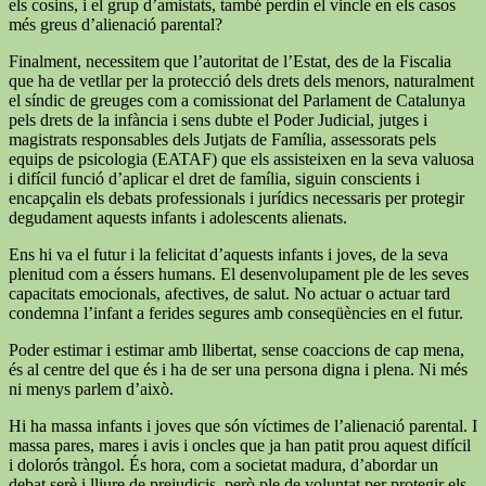
els cosins, i el grup d’amistats, també perdin el vincle en els casos
més greus d’alienació parental?
Finalment, necessitem que l’autoritat de l’Estat, des de la Fiscalia
que ha de vetllar per la protecció dels drets dels menors, naturalment
el síndic de greuges com a comissionat del Parlament de Catalunya
pels drets de la infància i sens dubte el Poder Judicial, jutges i
magistrats responsables dels Jutjats de Família, assessorats pels
equips de psicologia (EATAF) que els assisteixen en la seva valuosa
i difícil funció d’aplicar el dret de família, siguin conscients i
encapçalin els debats professionals i jurídics necessaris per protegir
degudament aquests infants i adolescents alienats.
Ens hi va el futur i la felicitat d’aquests infants i joves, de la seva
plenitud com a éssers humans. El desenvolupament ple de les seves
capacitats emocionals, afectives, de salut. No actuar o actuar tard
condemna l’infant a ferides segures amb conseqüències en el futur.
Poder estimar i estimar amb llibertat, sense coaccions de cap mena,
és al centre del que és i ha de ser una persona digna i plena. Ni més
ni menys parlem d’això.
Hi ha massa infants i joves que són víctimes de l’alienació parental. I
massa pares, mares i avis i oncles que ja han patit prou aquest difícil
i dolorós tràngol. És hora, com a societat madura, d’abordar un
debat serè i lliure de prejudicis, però ple de voluntat per protegir els