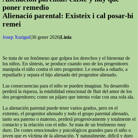
poner remedio
Alienació parental: Existeix i cal posar-hi
remei
Josep Xurigué
|30 gener 2026|
Línia
Se trata de un fenómeno que golpea los derechos y el bienestar de
los niños. En síntesis, se produce cuando uno de los progenitores
manipula el niño contra el otro progenitor. Le enseña a odiarlo, a
repudiarlo y separa el hijo alienado del progenitor alienado.
Las consecuencias para el niño se pueden imaginar. Su desarrollo
perderá la riqueza, la estabilidad emocional de fluir del amor de los
dos progenitores; como un pájaro que intenta volar con una sola ala.
La alienación parental puede tener varios grados, pero en el
extremo, el progenitor alienado y todo el grupo parental alienado,
tanto sea paterno o materno, perderá progresivamente y totalmente el
contacto y la relación con el niño. Se trata de un fenómeno muy
duro. De costes emocionales y psicológicos grandes para el niño o
joven que es víctima de la alienación. Y naturalmente, difícil y duro