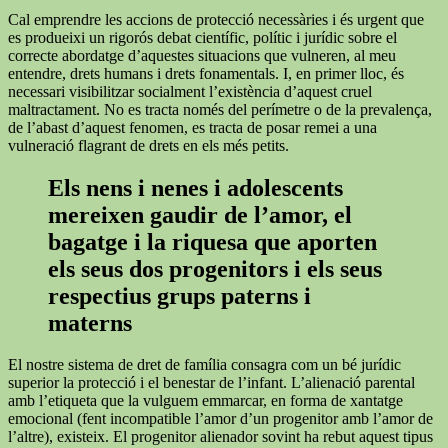
Cal emprendre les accions de protecció necessàries i és urgent que
es produeixi un rigorós debat científic, polític i jurídic sobre el
correcte abordatge d’aquestes situacions que vulneren, al meu
entendre, drets humans i drets fonamentals. I, en primer lloc, és
necessari visibilitzar socialment l’existència d’aquest cruel
maltractament. No es tracta només del perímetre o de la prevalença,
de l’abast d’aquest fenomen, es tracta de posar remei a una
vulneració flagrant de drets en els més petits.
Els nens i nenes i adolescents
mereixen gaudir de l’amor, el
bagatge i la riquesa que aporten
els seus dos progenitors i els seus
respectius grups paterns i
materns
El nostre sistema de dret de família consagra com un bé jurídic
superior la protecció i el benestar de l’infant. L’alienació parental
amb l’etiqueta que la vulguem emmarcar, en forma de xantatge
emocional (fent incompatible l’amor d’un progenitor amb l’amor de
l’altre), existeix. El progenitor alienador sovint ha rebut aquest tipus