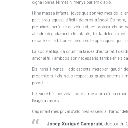
digna i plena. Ni més ni menys parlem d’això.
Hi ha massa infants i joves que són víctimes de l’alie
patit prou aquest difícil i dolorós tràngol. És hora
prejudicis, però ple de voluntat per protegir els ho
atendre degudament els infants, fer la detecció en 
reconèixer i arbitrar les mesures terapèutiques i judicial
La societat líquida difumina la idea d’autoritat. I d
amor al fill, i ambdós són necessaris, també en els ca
Els nens i nenes i adolescents mereixen gaudir de
progenitors i els seus respectius grups paterns i ma
possible.
Per viure bé i per volar, com a metàfora d’una emanci
lleugera i arrels.
Cap infant més privat d’allò més essencial: l’amor del
Josep Xurigué Camprubí
, doctor en 