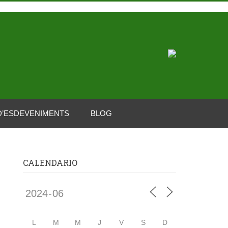
D’ESDEVENIMENTS
BLOG
CALENDARIO
L
M
M
J
V
S
D