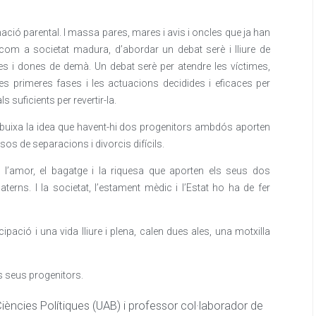
nació parental. I massa pares, mares i avis i oncles que ja han
, com a societat madura, d’abordar un debat serè i lliure de
mes i dones de demà. Un debat serè per atendre les víctimes,
les primeres fases i les actuacions decidides i eficaces per
s suficients per revertir-la.
esdibuixa la idea que havent-hi dos progenitors ambdós aporten
sos de separacions i divorcis difícils.
 l’amor, el bagatge i la riquesa que aporten els seus dos
terns. I la societat, l’estament mèdic i l’Estat ho ha de fer
pació i una vida lliure i plena, calen dues ales, una motxilla
s seus progenitors.
Ciències Polítiques (UAB) i professor col·laborador de