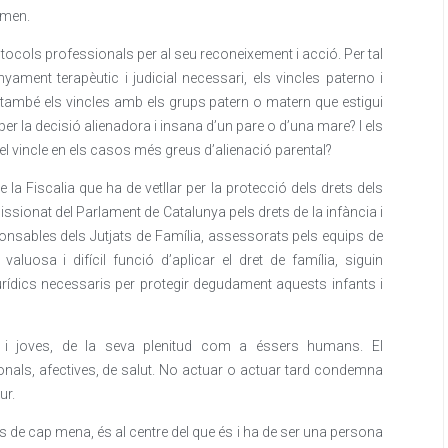
omen.
tocols professionals per al seu reconeixement i acció. Per tal
yament terapèutic i judicial necessari, els vincles paterno i
i també els vincles amb els grups patern o matern que estigui
 per la decisió alienadora i insana d’un pare o d’una mare? I els
n el vincle en els casos més greus d’alienació parental?
e la Fiscalia que ha de vetllar per la protecció dels drets dels
sionat del Parlament de Catalunya pels drets de la infància i
ponsables dels Jutjats de Família, assessorats pels equips de
aluosa i difícil funció d’aplicar el dret de família, siguin
urídics necessaris per protegir degudament aquests infants i
nts i joves, de la seva plenitud com a éssers humans. El
nals, afectives, de salut. No actuar o actuar tard condemna
ur.
s de cap mena, és al centre del que és i ha de ser una persona