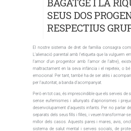
BAGATGE I LA RI
SEUS DOS PROGEN
RESPECTIUS GRU
El nostre sistema de dret de família consagra com un
L’alienació parental amb l’etiqueta que la vulguem 
l’amor d’un progenitor amb l’amor de l’altre), exist
maltractament en la seva infància i el repeteix, o
emocional. Per tant, també ha de ser atès i acompan
per l’autoritat, a banda d’acompanyat.
Però en tot cas, és imprescindible que els serveis de s
sense eufemismes i allunyats d’apriorismes i prejudic
desenvolupament d’aquests infants. Per no parlar de
separats dels seus fills i filles, i veuen transformar-se
millor dels casos. Aquests pares i mares, avis, oncl
sistema de salut mental i serveis socials, de prot