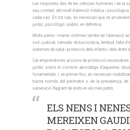
Les respostes des de les ciències humanes i de la sa
seu context, del nivell d’atenció mèdica i psicològica 
cada cas. En tot cas, és necessari que es produeixin
jurídic, psicològic i públic, en definitiva.
Molts pares i mares víctimes també de l’alienació ac
civil i judicial, cansats de burocràcia, lentitud, falta d
sistemes de salut i protecció dels infants i dels drets d
Cal emprendre les accions de protecció necessàries i é
jurídic sobre el correcte abordatge d’aquestes sit
fonamentals. I, en primer lloc, és necessari visibilit
tracta només del perímetre o de la prevalença, de
vulneració flagrant de drets en els més petits.
ELS NENS I NENE
MEREIXEN GAUDIR