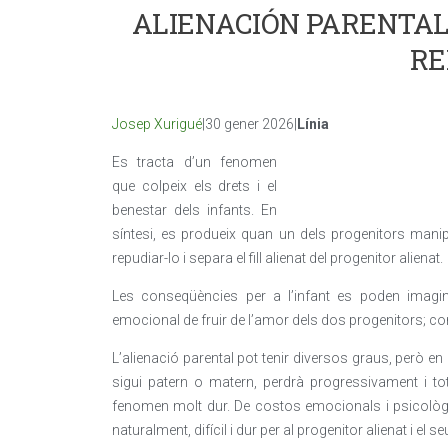
ALIENACIÓN PARENTAL:
RE
Josep Xurigué
|30 gener 2026|
Línia
Es tracta d’un fenomen
que colpeix els drets i el
benestar dels infants. En
síntesi, es produeix quan un dels progenitors manipul
repudiar-lo i separa el fill alienat del progenitor alienat.
Les conseqüències per a l’infant es poden imaginar
emocional de fruir de l’amor dels dos progenitors; co
L’alienació parental pot tenir diversos graus, però en l’
sigui patern o matern, perdrà progressivament i tot
fenomen molt dur. De costos emocionals i psicològics
naturalment, difícil i dur per al progenitor alienat i el