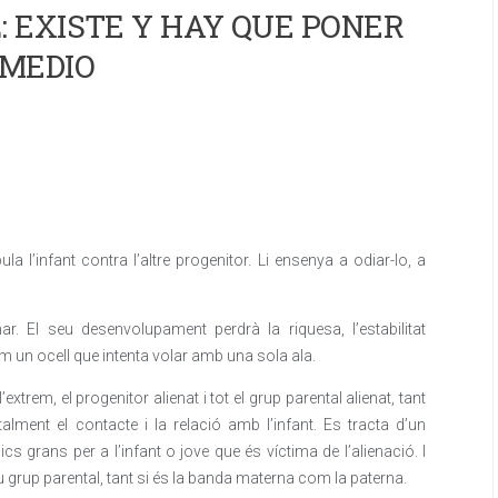
 EXISTE Y HAY QUE PONER
MEDIO
a l’infant contra l’altre progenitor. Li ensenya a odiar-lo, a
. El seu desenvolupament perdrà la riquesa, l’estabilitat
m un ocell que intenta volar amb una sola ala.
extrem, el progenitor alienat i tot el grup parental alienat, tant
alment el contacte i la relació amb l’infant. Es tracta d’un
 grans per a l’infant o jove que és víctima de l’alienació. I
 seu grup parental, tant si és la banda materna com la paterna.