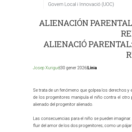
Govern Local i Innovació (UOC)
ALIENACIÓN PARENTAL:
RE
ALIENACIÓ PARENTAL:
R
Josep Xurigué
|30 gener 2026|
Línia
Se trata de un fenómeno que golpea los derechos y e
de los progenitores manipula el niño contra el otro p
alienado del progenitor alienado.
Las consecuencias para el niño se pueden imaginar. S
fluir del amor de los dos progenitores; como un pájar