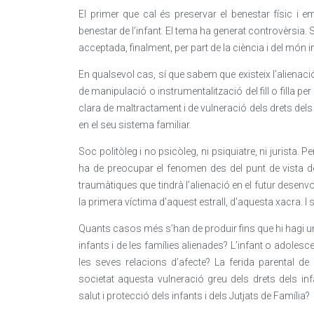
El primer que cal és preservar el benestar físic i emoc
benestar de l’infant. El tema ha generat controvèrsia. S
acceptada, finalment, per part de la ciència i del món in
En qualsevol cas, sí que sabem que existeix l’alien
de manipulació o instrumentalització del fill o filla p
clara de maltractament i de vulneració dels drets dels 
en el seu sistema familiar.
Soc politòleg i no psicòleg, ni psiquiatre, ni jurista.
ha de preocupar el fenomen des del punt de vista d
traumàtiques que tindrà l’alienació en el futur desenvo
la primera víctima d’aquest estrall, d’aquesta xacra. I s
Quants casos més s’han de produir fins que hi hagi un
infants i de les famílies alienades? L’infant o adolesce
les seves relacions d’afecte? La ferida parental de
societat aquesta vulneració greu dels drets dels in
salut i protecció dels infants i dels Jutjats de Família?