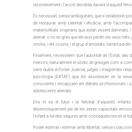
reconeixement i l’acció decidida davant d’aquest fen
És necessari, sense ambigüitats, que s’estableixin pro
de restaurar amb celeritat i eficàcia, amb l’acompan
maternofilials originaris que estan essent damnats, 
alienat: o no és greu que els avis perdin els seus nets,
oncles, i els cosins, i el grup d’amistats, també perdi
Finalment, necessitem que l’autoritat de l’Estat, des d
menors, naturalment el síndic de greuges com a comis
sens dubte el Poder Judicial, jutges i magistrats res
psicologia (EATAF) que els assisteixen en la seva v
conscients i encapçalin els debats professionals i j
adolescents alienats.
Ens hi va el futur i la felicitat d’aquests infa
desenvolupament ple de les seves capacitats emocio
l’infant a ferides segures amb conseqüències en el fut
Poder estimar i estimar amb llibertat, sense coaccion