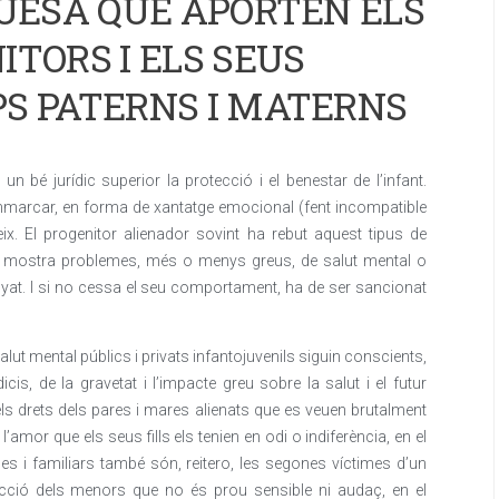
QUESA QUE APORTEN ELS
ITORS I ELS SEUS
PS PATERNS I MATERNS
 bé jurídic superior la protecció i el benestar de l’infant.
emmarcar, en forma de xantatge emocional (fent incompatible
eix. El progenitor alienador sovint ha rebut aquest tipus de
 bé mostra problemes, més o menys greus, de salut mental o
yat. I si no cessa el seu comportament, ha de ser sancionat
alut mental públics i privats infantojuvenils siguin conscients,
is, de la gravetat i l’impacte greu sobre la salut i el futur
ls drets dels pares i mares alienats que es veuen brutalment
 l’amor que els seus fills els tenien en odi o indiferència, en el
es i familiars també són, reitero, les segones víctimes d’un
ecció dels menors que no és prou sensible ni audaç, en el