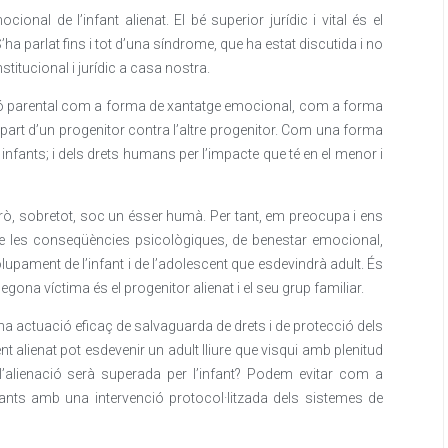
ional de l’infant alienat. El bé superior jurídic i vital és el
’ha parlat fins i tot d’una síndrome, que ha estat discutida i no
stitucional i jurídic a casa nostra.
ació parental com a forma de xantatge emocional, com a forma
er part d’un progenitor contra l’altre progenitor. Com una forma
infants; i dels drets humans per l’impacte que té en el menor i
 Però, sobretot, soc un ésser humà. Per tant, em preocupa i ens
e les conseqüències psicològiques, de benestar emocional,
lupament de l’infant i de l’adolescent que esdevindrà adult. És
egona víctima és el progenitor alienat i el seu grup familiar.
a actuació eficaç de salvaguarda de drets i de protecció dels
nt alienat pot esdevenir un adult lliure que visqui amb plenitud
 l’alienació serà superada per l’infant? Podem evitar com a
fants amb una intervenció protocol·litzada dels sistemes de