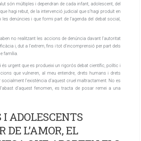
lut són múltiples i dependran de cada infant, adolescent, del
que hagi rebut, de la intervenció judicial que s’hagi produït en
 les denúncies i que formi part de l’agenda del debat social,
aben no realitzant les accions de denúncia davant l’autoritat
’eficàcia i, dut a l’extrem, fins i tot d’incomprensió per part dels
e família.
s urgent que es produeixi un rigorós debat científic, polític i
uacions que vulneren, al meu entendre, drets humans i drets
zar socialment l’existència d’aquest cruel maltractament. No es
 l’abast d’aquest fenomen, es tracta de posar remei a una
S I ADOLESCENTS
 DE L’AMOR, EL