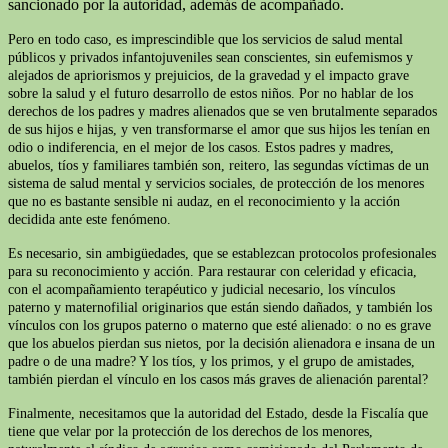
sancionado por la autoridad, además de acompañado.
Pero en todo caso, es imprescindible que los servicios de salud mental
públicos y privados infantojuveniles sean conscientes, sin eufemismos y
alejados de apriorismos y prejuicios, de la gravedad y el impacto grave
sobre la salud y el futuro desarrollo de estos niños. Por no hablar de los
derechos de los padres y madres alienados que se ven brutalmente separados
de sus hijos e hijas, y ven transformarse el amor que sus hijos les tenían en
odio o indiferencia, en el mejor de los casos. Estos padres y madres,
abuelos, tíos y familiares también son, reitero, las segundas víctimas de un
sistema de salud mental y servicios sociales, de protección de los menores
que no es bastante sensible ni audaz, en el reconocimiento y la acción
decidida ante este fenómeno.
Es necesario, sin ambigüedades, que se establezcan protocolos profesionales
para su reconocimiento y acción. Para restaurar con celeridad y eficacia,
con el acompañamiento terapéutico y judicial necesario, los vínculos
paterno y maternofilial originarios que están siendo dañados, y también los
vínculos con los grupos paterno o materno que esté alienado: o no es grave
que los abuelos pierdan sus nietos, por la decisión alienadora e insana de un
padre o de una madre? Y los tíos, y los primos, y el grupo de amistades,
también pierdan el vínculo en los casos más graves de alienación parental?
Finalmente, necesitamos que la autoridad del Estado, desde la Fiscalía que
tiene que velar por la protección de los derechos de los menores,