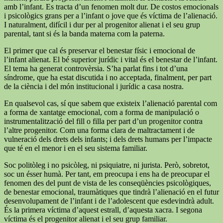
amb l’infant. Es tracta d’un fenomen molt dur. De costos emocionals
i psicològics grans per a l’infant o jove que és víctima de l’alienació.
I naturalment, difícil i dur per al progenitor alienat i el seu grup
parental, tant si és la banda materna com la paterna.
El primer que cal és preservar el benestar físic i emocional de
l’infant alienat. El bé superior jurídic i vital és el benestar de l’infant.
El tema ha generat controvèrsia. S’ha parlat fins i tot d’una
síndrome, que ha estat discutida i no acceptada, finalment, per part
de la ciència i del món institucional i jurídic a casa nostra.
En qualsevol cas, sí que sabem que existeix l’alienació parental com
a forma de xantatge emocional, com a forma de manipulació o
instrumentalització del fill o filla per part d’un progenitor contra
l’altre progenitor. Com una forma clara de maltractament i de
vulneració dels drets dels infants; i dels drets humans per l’impacte
que té en el menor i en el seu sistema familiar.
Soc politòleg i no psicòleg, ni psiquiatre, ni jurista. Però, sobretot,
soc un ésser humà. Per tant, em preocupa i ens ha de preocupar el
fenomen des del punt de vista de les conseqüències psicològiques,
de benestar emocional, traumàtiques que tindrà l’alienació en el futur
desenvolupament de l’infant i de l’adolescent que esdevindrà adult.
És la primera víctima d’aquest estrall, d’aquesta xacra. I segona
víctima és el progenitor alienat i el seu grup familiar.