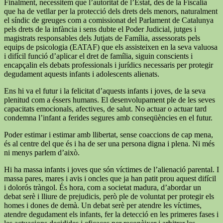
Finalment, necessitem que l’autoritat de l’Estat, des de la Fiscalia
que ha de vetllar per la protecció dels drets dels menors, naturalment
el síndic de greuges com a comissionat del Parlament de Catalunya
pels drets de la infància i sens dubte el Poder Judicial, jutges i
magistrats responsables dels Jutjats de Família, assessorats pels
equips de psicologia (EATAF) que els assisteixen en la seva valuosa
i difícil funció d’aplicar el dret de família, siguin conscients i
encapçalin els debats professionals i jurídics necessaris per protegir
degudament aquests infants i adolescents alienats.
Ens hi va el futur i la felicitat d’aquests infants i joves, de la seva
plenitud com a éssers humans. El desenvolupament ple de les seves
capacitats emocionals, afectives, de salut. No actuar o actuar tard
condemna l’infant a ferides segures amb conseqüències en el futur.
Poder estimar i estimar amb llibertat, sense coaccions de cap mena,
és al centre del que és i ha de ser una persona digna i plena. Ni més
ni menys parlem d’això.
Hi ha massa infants i joves que són víctimes de l’alienació parental. I
massa pares, mares i avis i oncles que ja han patit prou aquest difícil
i dolorós tràngol. És hora, com a societat madura, d’abordar un
debat serè i lliure de prejudicis, però ple de voluntat per protegir els
homes i dones de demà. Un debat serè per atendre les víctimes,
atendre degudament els infants, fer la detecció en les primeres fases i