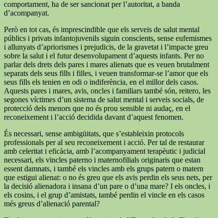
comportament, ha de ser sancionat per l’autoritat, a banda
d’acompanyat.
Però en tot cas, és imprescindible que els serveis de salut mental
públics i privats infantojuvenils siguin conscients, sense eufemismes
i allunyats d’apriorismes i prejudicis, de la gravetat i l’impacte greu
sobre la salut i el futur desenvolupament d’aquests infants. Per no
parlar dels drets dels pares i mares alienats que es veuen brutalment
separats dels seus fills i filles, i veuen transformar-se l’amor que els
seus fills els tenien en odi o indiferència, en el millor dels casos.
Aquests pares i mares, avis, oncles i familiars també són, reitero, les
segones víctimes d’un sistema de salut mental i serveis socials, de
protecció dels menors que no és prou sensible ni audaç, en el
reconeixement i l’acció decidida davant d’aquest fenomen.
És necessari, sense ambigüitats, que s’estableixin protocols
professionals per al seu reconeixement i acció. Per tal de restaurar
amb celeritat i eficàcia, amb l’acompanyament terapèutic i judicial
necessari, els vincles paterno i maternofilials originaris que estan
essent damnats, i també els vincles amb els grups patern o matern
que estigui alienat: o no és greu que els avis perdin els seus nets, per
la decisió alienadora i insana d’un pare o d’una mare? I els oncles, i
els cosins, i el grup d’amistats, també perdin el vincle en els casos
més greus d’alienació parental?