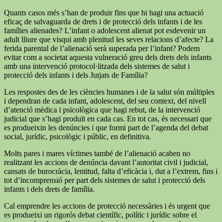
Quants casos més s’han de produir fins que hi hagi una actuació
eficaç de salvaguarda de drets i de protecció dels infants i de les
famílies alienades? L’infant o adolescent alienat pot esdevenir un
adult lliure que visqui amb plenitud les seves relacions d’afecte? La
ferida parental de l’alienació serà superada per l’infant? Podem
evitar com a societat aquesta vulneració greu dels drets dels infants
amb una intervenció protocol·litzada dels sistemes de salut i
protecció dels infants i dels Jutjats de Família?
Les respostes des de les ciències humanes i de la salut són múltiples
i dependran de cada infant, adolescent, del seu context, del nivell
d’atenció mèdica i psicològica que hagi rebut, de la intervenció
judicial que s’hagi produït en cada cas. En tot cas, és necessari que
es produeixin les denúncies i que formi part de l’agenda del debat
social, jurídic, psicològic i públic, en definitiva.
Molts pares i mares víctimes també de l’alienació acaben no
realitzant les accions de denúncia davant l’autoritat civil i judicial,
cansats de burocràcia, lentitud, falta d’eficàcia i, dut a l’extrem, fins i
tot d’incomprensió per part dels sistemes de salut i protecció dels
infants i dels drets de família.
Cal emprendre les accions de protecció necessàries i és urgent que
es produeixi un rigorós debat científic, polític i jurídic sobre el