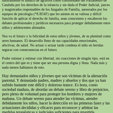
naturalmente el síndico de agravios como comisionado del Parlamento de
Cataluña por los derechos de la infancia y sin duda el Poder Judicial, jueces
y magistrados responsables de los Juzgados de Familia, asesorados por los
equipos de psicología (*EATAF) que les asisten en su valiosa y difícil
función de aplicar el derecho de familia, sean conscientes y encabecen los
debates profesionales y jurídicos necesarios para proteger debidamente estos
niños y adolescentes alienados.
Nos va el futuro y la felicidad de estos niños y jóvenes, de su plenitud como
seres humanos. El desarrollo lleno de sus capacidades emocionales,
afectivas, de salud. No actuar o actuar tarde condena el niño en heridas
seguras con consecuencias en el futuro.
Poder estimar y estimar con libertad, sin coacciones de ningún tipo, está en
el centro del que es y tiene que ser una persona digna y llena. Nada más y
nada menos hablamos de esto.
Hay demasiados niños y jóvenes que son víctimas de la alienación
parental. Y demasiado padres, madres y abuelos y tíos que ya han
sufrido bastante este difícil y doloroso trance. Es hora, como
sociedad madura, de abordar un debate sereno y libro de prejuicios,
pero pleno de voluntad para proteger los hombres y mujeres de
mañana. Un debate sereno para atender las víctimas, atender
debidamente los niños, hacer la detección en las primeras fases y las
actuaciones decididas y eficaces para reconocer y arbitrar las
medidas terapéuticas y judiciales suficientes para revertirla.