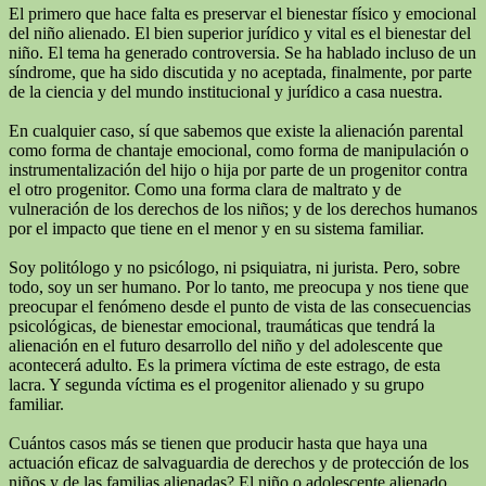
El primero que hace falta es preservar el bienestar físico y emocional
del niño alienado. El bien superior jurídico y vital es el bienestar del
niño. El tema ha generado controversia. Se ha hablado incluso de un
síndrome, que ha sido discutida y no aceptada, finalmente, por parte
de la ciencia y del mundo institucional y jurídico a casa nuestra.
En cualquier caso, sí que sabemos que existe la alienación parental
como forma de chantaje emocional, como forma de manipulación o
instrumentalización del hijo o hija por parte de un progenitor contra
el otro progenitor. Como una forma clara de maltrato y de
vulneración de los derechos de los niños; y de los derechos humanos
por el impacto que tiene en el menor y en su sistema familiar.
Soy politólogo y no psicólogo, ni psiquiatra, ni jurista. Pero, sobre
todo, soy un ser humano. Por lo tanto, me preocupa y nos tiene que
preocupar el fenómeno desde el punto de vista de las consecuencias
psicológicas, de bienestar emocional, traumáticas que tendrá la
alienación en el futuro desarrollo del niño y del adolescente que
acontecerá adulto. Es la primera víctima de este estrago, de esta
lacra. Y segunda víctima es el progenitor alienado y su grupo
familiar.
Cuántos casos más se tienen que producir hasta que haya una
actuación eficaz de salvaguardia de derechos y de protección de los
niños y de las familias alienadas? El niño o adolescente alienado