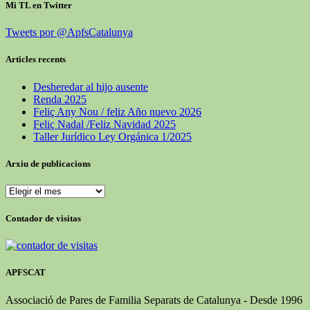
Mi TL en Twitter
Tweets por @ApfsCatalunya
Articles recents
Desheredar al hijo ausente
Renda 2025
Feliç Any Nou / feliz Año nuevo 2026
Feliç Nadal /Feliz Navidad 2025
Taller Jurídico Ley Orgánica 1/2025
Arxiu de publicacions
Arxiu
de
publicacions
Contador de visitas
APFSCAT
Associació de Pares de Familia Separats de Catalunya - Desde 1996