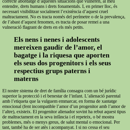
correcte abordatge d’aquestes situacions que vulneren, al meu
entendre, drets humans i drets fonamentals. I, en primer lloc, és
necessari visibilitzar socialment l’existència d’aquest cruel
maltractament. No es tracta només del perímetre o de la prevalença,
de l’abast d’aquest fenomen, es tracta de posar remei a una
vulneració flagrant de drets en els més petits.
Els nens i nenes i adolescents
mereixen gaudir de l’amor, el
bagatge i la riquesa que aporten
els seus dos progenitors i els seus
respectius grups paterns i
materns
El nostre sistema de dret de família consagra com un bé jurídic
superior la protecció i el benestar de l’infant. L’alienació parental
amb l’etiqueta que la vulguem emmarcar, en forma de xantatge
emocional (fent incompatible l’amor d’un progenitor amb l’amor de
l’altre), existeix. El progenitor alienador sovint ha rebut aquest tipus
de maltractament en la seva infància i el repeteix, o bé mostra
problemes, més o menys greus, de salut mental o emocional. Per
tant, també ha de ser atès i acompanyat. I si no cessa el seu