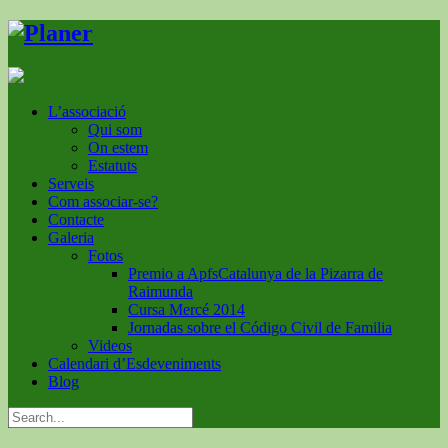
L’associació
Qui som
On estem
Estatuts
Serveis
Com associar-se?
Contacte
Galeria
Fotos
Premio a ApfsCatalunya de la Pizarra de
Raimunda
Cursa Mercé 2014
Jornadas sobre el Código Civil de Familia
Videos
Calendari d’Esdeveniments
Blog