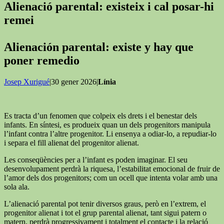
Alienació parental: existeix i cal posar-hi
remei
Alienación parental: existe y hay que
poner remedio
Josep Xurigué
|30 gener 2026|
Línia
Es tracta d’un fenomen que colpeix els drets i el benestar dels
infants. En síntesi, es produeix quan un dels progenitors manipula
l’infant contra l’altre progenitor. Li ensenya a odiar-lo, a repudiar-lo
i separa el fill alienat del progenitor alienat.
Les conseqüències per a l’infant es poden imaginar. El seu
desenvolupament perdrà la riquesa, l’estabilitat emocional de fruir de
l’amor dels dos progenitors; com un ocell que intenta volar amb una
sola ala.
L’alienació parental pot tenir diversos graus, però en l’extrem, el
progenitor alienat i tot el grup parental alienat, tant sigui patern o
matern, perdrà progressivament i totalment el contacte i la relació