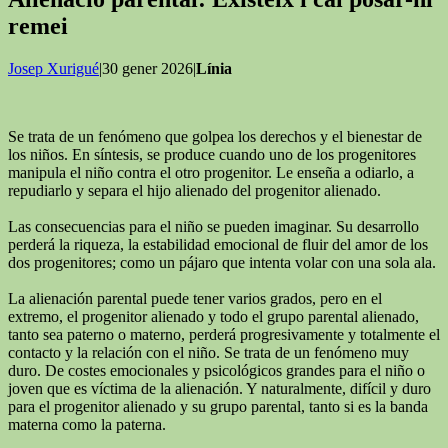
remei
Josep Xurigué
|30 gener 2026|
Línia
Se trata de un fenómeno que golpea los derechos y el bienestar de
los niños. En síntesis, se produce cuando uno de los progenitores
manipula el niño contra el otro progenitor. Le enseña a odiarlo, a
repudiarlo y separa el hijo alienado del progenitor alienado.
Las consecuencias para el niño se pueden imaginar. Su desarrollo
perderá la riqueza, la estabilidad emocional de fluir del amor de los
dos progenitores; como un pájaro que intenta volar con una sola ala.
La alienación parental puede tener varios grados, pero en el
extremo, el progenitor alienado y todo el grupo parental alienado,
tanto sea paterno o materno, perderá progresivamente y totalmente el
contacto y la relación con el niño. Se trata de un fenómeno muy
duro. De costes emocionales y psicológicos grandes para el niño o
joven que es víctima de la alienación. Y naturalmente, difícil y duro
para el progenitor alienado y su grupo parental, tanto si es la banda
materna como la paterna.