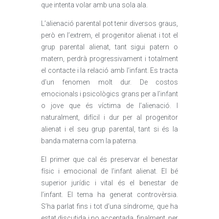
que intenta volar amb una sola ala.
L’alienació parental pot tenir diversos graus,
però en l’extrem, el progenitor alienat i tot el
grup parental alienat, tant sigui patern o
matern, perdrà progressivament i totalment
el contacte i la relació amb l’infant. Es tracta
d’un fenomen molt dur. De costos
emocionals i psicològics grans per a l’infant
o jove que és víctima de l’alienació. I
naturalment, difícil i dur per al progenitor
alienat i el seu grup parental, tant si és la
banda materna com la paterna.
El primer que cal és preservar el benestar
físic i emocional de l’infant alienat. El bé
superior jurídic i vital és el benestar de
l’infant. El tema ha generat controvèrsia.
S’ha parlat fins i tot d’una síndrome, que ha
estat discutida i no acceptada, finalment, per