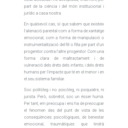
part de la ciència i del món institucional i
jurídic a casa nostra.
En qualsevol cas, sí que sabem que existeix
l’alienació parental com a forma de xantatge
emocional, com a forma de manipulació o
instrumentalització del fill o filla per part d’un
progenitor contra l’altre progenitor. Com una
forma clara de maltractament i de
vulneració dels drets dels infants; i dels drets
humans per l’impacte que té en el menor i en
el seu sistema familiar.
Soc politòleg i no psicòleg, ni psiquiatre, ni
jurista. Però, sobretot, soc un ésser humà.
Per tant, em preocupa i ens ha de preocupar
el fenomen des del punt de vista de les
conseqüències psicològiques, de benestar
emocional, traumàtiques que tindrà