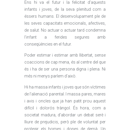
Ens hi va el futur i la felicitat d’aquests
infants i joves, de la seva plenitud com a
éssers humans. El desenvolupament ple de
les seves capacitats emocionals, afectives,
de salut. No actuar o actuar tard condemna
l’infant a ferides segures amb
conseqüències en el futur.
Poder estimar i estimar amb llibertat, sense
coaccions de cap mena, és al centre del que
és i ha de ser una persona digna i plena. Ni
més ni menys parlem d’això.
Hi ha massa infants i joves que són víctimes
de l’alienació parental. I massa pares, mares
i avis i oncles que ja han patit prou aquest
difícil i dolorós tràngol. És hora, com a
societat madura, d’abordar un debat serè i
lliure de prejudicis, però ple de voluntat per
protegir els homes i dones de demà. Un