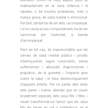
alienador sovint ha rebut aquest tipus de
maltractament en la seva infància i el
repeteix, o bé mostra problemes, més o
menys greus, de salut mental o emocional.
Per tant, també ha de ser atès i acompanyat.
I si no cessa el seu comportament, ha de ser
sancionat per l’autoritat, a banda
d’acompanyat.
Però en tot cas, és imprescindible que els
serveis de salut mental públics i privats
infantojuvenils siguin conscients, sense
eufemismes i allunyats d’apriorismes i
prejudicis, de la gravetat i l’impacte greu
sobre la salut i el futur desenvolupament
d’aquests infants. Per no parlar dels drets
dels pares i mares alienats que es veuen
brutalment separats dels seus fills i filles, i
veuen transformar-se l’amor que els seus
fills els tenien en odi o indiferència, en el