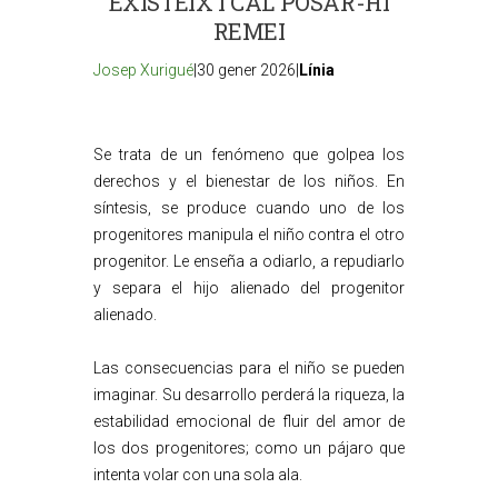
EXISTEIX I CAL POSAR-HI
REMEI
Josep Xurigué
|30 gener 2026|
Línia
Se trata de un fenómeno que golpea los
derechos y el bienestar de los niños. En
síntesis, se produce cuando uno de los
progenitores manipula el niño contra el otro
progenitor. Le enseña a odiarlo, a repudiarlo
y separa el hijo alienado del progenitor
alienado.
Las consecuencias para el niño se pueden
imaginar. Su desarrollo perderá la riqueza, la
estabilidad emocional de fluir del amor de
los dos progenitores; como un pájaro que
intenta volar con una sola ala.