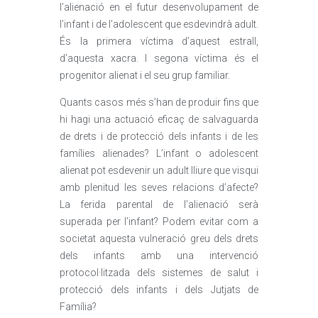
l’alienació en el futur desenvolupament de
l’infant i de l’adolescent que esdevindrà adult.
És la primera víctima d’aquest estrall,
d’aquesta xacra. I segona víctima és el
progenitor alienat i el seu grup familiar.
Quants casos més s’han de produir fins que
hi hagi una actuació eficaç de salvaguarda
de drets i de protecció dels infants i de les
famílies alienades? L’infant o adolescent
alienat pot esdevenir un adult lliure que visqui
amb plenitud les seves relacions d’afecte?
La ferida parental de l’alienació serà
superada per l’infant? Podem evitar com a
societat aquesta vulneració greu dels drets
dels infants amb una intervenció
protocol·litzada dels sistemes de salut i
protecció dels infants i dels Jutjats de
Família?