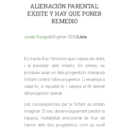
ALIENACIÓN PARENTAL:
EXISTE Y HAY QUE PONER
REMEDIO
Josep Xurigué
|30 gener 2026|
Línia
Es tracta d’un fenomen que colpeix els drets
i el benestar dels infants. En síntesi, es
produeix quan un dels progenitors manipula
l’infant contra l’altre progenitor. Li ensenya a
odiar-lo, a repudiar-lo i separa el fill alienat
del progenitor alienat.
Les conseqüències per a l’infant es poden
imaginar. El seu desenvolupament perdrà la
riquesa, l’estabilitat emocional de fruir de
l’amor dels dos progenitors; com un ocell