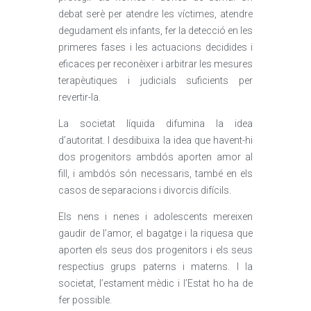
debat serè per atendre les víctimes, atendre
degudament els infants, fer la detecció en les
primeres fases i les actuacions decidides i
eficaces per reconèixer i arbitrar les mesures
terapèutiques i judicials suficients per
revertir-la.
La societat líquida difumina la idea
d’autoritat. I desdibuixa la idea que havent-hi
dos progenitors ambdós aporten amor al
fill, i ambdós són necessaris, també en els
casos de separacions i divorcis difícils.
Els nens i nenes i adolescents mereixen
gaudir de l’amor, el bagatge i la riquesa que
aporten els seus dos progenitors i els seus
respectius grups paterns i materns. I la
societat, l’estament mèdic i l’Estat ho ha de
fer possible.