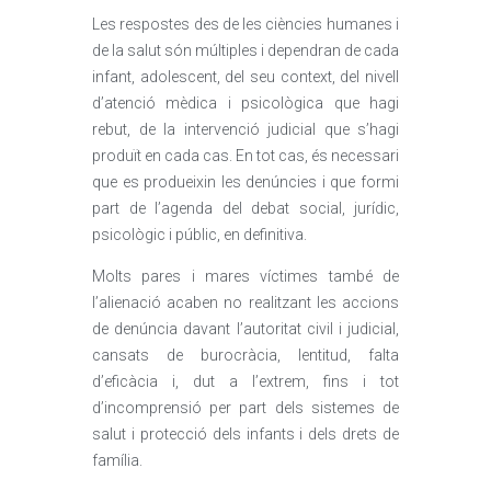
Les respostes des de les ciències humanes i
de la salut són múltiples i dependran de cada
infant, adolescent, del seu context, del nivell
d’atenció mèdica i psicològica que hagi
rebut, de la intervenció judicial que s’hagi
produït en cada cas. En tot cas, és necessari
que es produeixin les denúncies i que formi
part de l’agenda del debat social, jurídic,
psicològic i públic, en definitiva.
Molts pares i mares víctimes també de
l’alienació acaben no realitzant les accions
de denúncia davant l’autoritat civil i judicial,
cansats de burocràcia, lentitud, falta
d’eficàcia i, dut a l’extrem, fins i tot
d’incomprensió per part dels sistemes de
salut i protecció dels infants i dels drets de
família.