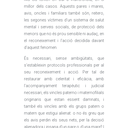
millor dels casos. Aquests pares i mares,
avis, oncles i familiars també són, reitero,
les segones víctimes d’un sistema de salut
mental i serveis socials, de protecció dels
menors que no és prou sensible ni audaç, en
el reconeixement i l’acció decidida davant
d’aquest fenomen.
És necessari, sense ambigüitats, que
s’estableixin protocols professionals per al
seu reconeixement i acció. Per tal de
restaurar amb celeritat i eficàcia, amb
l’acompanyament terapèutic i judicial
necessari, els vincles paterno i maternofilials
originaris que estan essent damnats, i
també els vincles amb els grups patern o
matern que estigui alienat: o no és greu que
els avis perdin els seus nets, per la decisió
alienadora i insana d’un pare o d’una mare? I