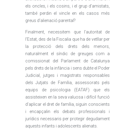
els oncles, i els cosins, i el grup d’amistats,
també perdin el vincle en els casos més
greus d’alienació parental?
Finalment, necessitem que l’autoritat de
l’Estat, des de la Fiscalia que ha de vetllar per
la protecció dels drets dels menors,
naturalment el síndic de greuges com a
comissionat del Parlament de Catalunya
pels drets de la infància i sens dubte el Poder
Judicial, jutges i magistrats responsables
dels Jutjats de Família, assessorats pels
equips de psicologia (EATAF) que els
assisteixen en la seva valuosa i difícil funció
d’aplicar el dret de família, siguin conscients
i encapçalin els debats professionals i
jurídics necessaris per protegir degudament
aquests infants i adolescents alienats.