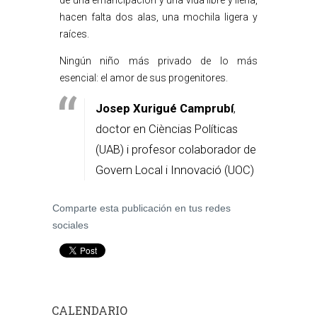
de una emancipación y una vida libre y llena,
hacen falta dos alas, una mochila ligera y
raíces.
Ningún niño más privado de lo más
esencial: el amor de sus progenitores.
Josep Xurigué Camprubí
,
doctor en Cièncias Políticas
(UAB) i profesor colaborador de
Govern Local i Innovació (UOC)
Comparte esta publicación en tus redes
sociales
CALENDARIO