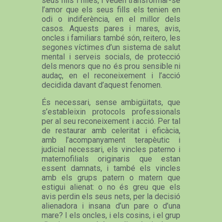
seus fills i filles, i veuen transformar-se
l’amor que els seus fills els tenien en
odi o indiferència, en el millor dels
casos. Aquests pares i mares, avis,
oncles i familiars també són, reitero, les
segones víctimes d’un sistema de salut
mental i serveis socials, de protecció
dels menors que no és prou sensible ni
audaç, en el reconeixement i l’acció
decidida davant d’aquest fenomen.
És necessari, sense ambigüitats, que
s’estableixin protocols professionals
per al seu reconeixement i acció. Per tal
de restaurar amb celeritat i eficàcia,
amb l’acompanyament terapèutic i
judicial necessari, els vincles paterno i
maternofilials originaris que estan
essent damnats, i també els vincles
amb els grups patern o matern que
estigui alienat: o no és greu que els
avis perdin els seus nets, per la decisió
alienadora i insana d’un pare o d’una
mare? I els oncles, i els cosins, i el grup