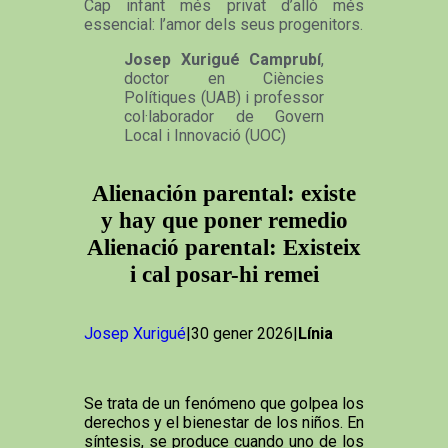
Cap infant més privat d’allò més
essencial: l’amor dels seus progenitors.
Josep Xurigué Camprubí
,
doctor en Ciències
Polítiques (UAB) i professor
col·laborador de Govern
Local i Innovació (UOC)
Alienación parental: existe
y hay que poner remedio
Alienació parental: Existeix
i cal posar-hi remei
Josep Xurigué
|30 gener 2026|
Línia
Se trata de un fenómeno que golpea los
derechos y el bienestar de los niños. En
síntesis, se produce cuando uno de los