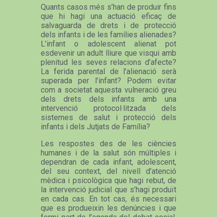
Quants casos més s’han de produir fins
que hi hagi una actuació eficaç de
salvaguarda de drets i de protecció
dels infants i de les famílies alienades?
L’infant o adolescent alienat pot
esdevenir un adult lliure que visqui amb
plenitud les seves relacions d’afecte?
La ferida parental de l’alienació serà
superada per l’infant? Podem evitar
com a societat aquesta vulneració greu
dels drets dels infants amb una
intervenció protocol·litzada dels
sistemes de salut i protecció dels
infants i dels Jutjats de Família?
Les respostes des de les ciències
humanes i de la salut són múltiples i
dependran de cada infant, adolescent,
del seu context, del nivell d’atenció
mèdica i psicològica que hagi rebut, de
la intervenció judicial que s’hagi produït
en cada cas. En tot cas, és necessari
que es produeixin les denúncies i que