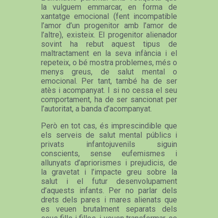
la vulguem emmarcar, en forma de
xantatge emocional (fent incompatible
l’amor d’un progenitor amb l’amor de
l’altre), existeix. El progenitor alienador
sovint ha rebut aquest tipus de
maltractament en la seva infància i el
repeteix, o bé mostra problemes, més o
menys greus, de salut mental o
emocional. Per tant, també ha de ser
atès i acompanyat. I si no cessa el seu
comportament, ha de ser sancionat per
l’autoritat, a banda d’acompanyat.
Però en tot cas, és imprescindible que
els serveis de salut mental públics i
privats infantojuvenils siguin
conscients, sense eufemismes i
allunyats d’apriorismes i prejudicis, de
la gravetat i l’impacte greu sobre la
salut i el futur desenvolupament
d’aquests infants. Per no parlar dels
drets dels pares i mares alienats que
es veuen brutalment separats dels