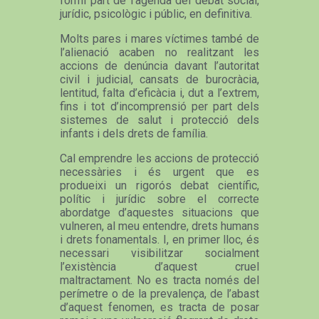
formi part de l’agenda del debat social,
jurídic, psicològic i públic, en definitiva.
Molts pares i mares víctimes també de
l’alienació acaben no realitzant les
accions de denúncia davant l’autoritat
civil i judicial, cansats de burocràcia,
lentitud, falta d’eficàcia i, dut a l’extrem,
fins i tot d’incomprensió per part dels
sistemes de salut i protecció dels
infants i dels drets de família.
Cal emprendre les accions de protecció
necessàries i és urgent que es
produeixi un rigorós debat científic,
polític i jurídic sobre el correcte
abordatge d’aquestes situacions que
vulneren, al meu entendre, drets humans
i drets fonamentals. I, en primer lloc, és
necessari visibilitzar socialment
l’existència d’aquest cruel
maltractament. No es tracta només del
perímetre o de la prevalença, de l’abast
d’aquest fenomen, es tracta de posar