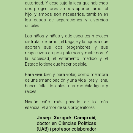
autoridad. Y desdibuja la idea que habiendo
dos progenitores ambos aportan amor al
hijo, y ambos son necesarios, también en
los casos de separaciones y divorcios
difíciles.
Los niños y niñas y adolescentes merecen
disfrutar del amor, el bagaje y la riqueza que
aportan sus dos progenitores y sus
respectivos grupos paternos y maternos. Y
la sociedad, el estamento médico y el
Estado lo tiene que hacer posible.
Para vivir bien y para volar, como metáfora
de una emancipación y una vida libre y llena,
hacen falta dos alas, una mochila ligera y
raíces.
Ningún niño más privado de lo más
esencial: el amor de sus progenitores.
Josep Xurigué Camprubí
,
doctor en Cièncias Políticas
(UAB) i profesor colaborador