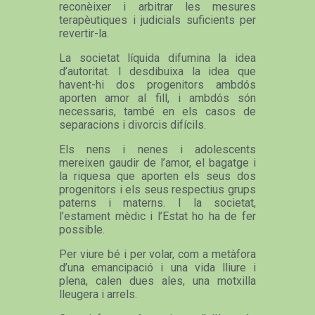
reconèixer i arbitrar les mesures
terapèutiques i judicials suficients per
revertir-la.
La societat líquida difumina la idea
d’autoritat. I desdibuixa la idea que
havent-hi dos progenitors ambdós
aporten amor al fill, i ambdós són
necessaris, també en els casos de
separacions i divorcis difícils.
Els nens i nenes i adolescents
mereixen gaudir de l’amor, el bagatge i
la riquesa que aporten els seus dos
progenitors i els seus respectius grups
paterns i materns. I la societat,
l’estament mèdic i l’Estat ho ha de fer
possible.
Per viure bé i per volar, com a metàfora
d’una emancipació i una vida lliure i
plena, calen dues ales, una motxilla
lleugera i arrels.