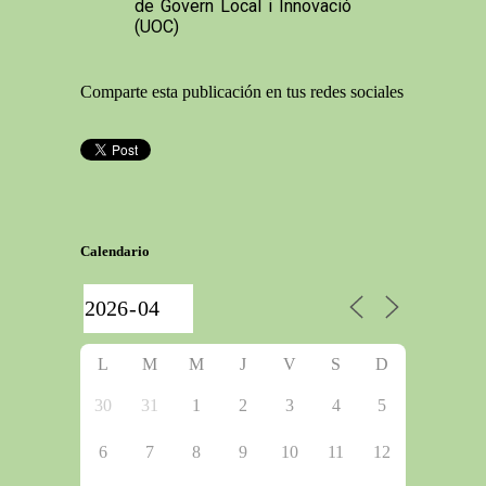
de Govern Local i Innovació
(UOC)
Comparte esta publicación en tus redes sociales
Calendario
L
M
M
J
V
S
D
30
31
1
2
3
4
5
6
7
8
9
10
11
12