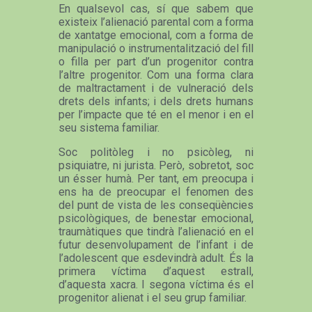
En qualsevol cas, sí que sabem que
existeix l’alienació parental com a forma
de xantatge emocional, com a forma de
manipulació o instrumentalització del fill
o filla per part d’un progenitor contra
l’altre progenitor. Com una forma clara
de maltractament i de vulneració dels
drets dels infants; i dels drets humans
per l’impacte que té en el menor i en el
seu sistema familiar.
Soc politòleg i no psicòleg, ni
psiquiatre, ni jurista. Però, sobretot, soc
un ésser humà. Per tant, em preocupa i
ens ha de preocupar el fenomen des
del punt de vista de les conseqüències
psicològiques, de benestar emocional,
traumàtiques que tindrà l’alienació en el
futur desenvolupament de l’infant i de
l’adolescent que esdevindrà adult. És la
primera víctima d’aquest estrall,
d’aquesta xacra. I segona víctima és el
progenitor alienat i el seu grup familiar.