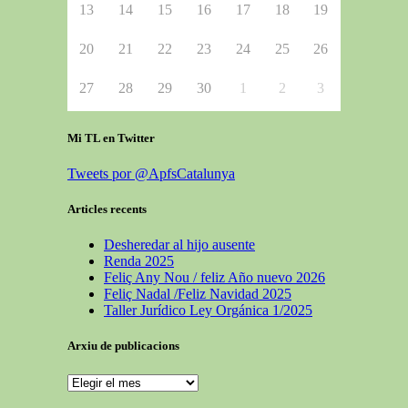
13
14
15
16
17
18
19
20
21
22
23
24
25
26
27
28
29
30
1
2
3
Mi TL en Twitter
Tweets por @ApfsCatalunya
Articles recents
Desheredar al hijo ausente
Renda 2025
Feliç Any Nou / feliz Año nuevo 2026
Feliç Nadal /Feliz Navidad 2025
Taller Jurídico Ley Orgánica 1/2025
Arxiu de publicacions