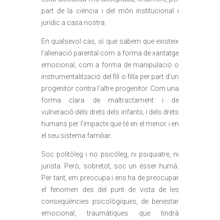
part de la ciència i del món institucional i
jurídic a casa nostra.
En qualsevol cas, sí que sabem que existeix
l’alienació parental com a forma de xantatge
emocional, com a forma de manipulació o
instrumentalització del fill o filla per part d’un
progenitor contra l’altre progenitor. Com una
forma clara de maltractament i de
vulneració dels drets dels infants; i dels drets
humans per l’impacte que té en el menor i en
el seu sistema familiar.
Soc politòleg i no psicòleg, ni psiquiatre, ni
jurista. Però, sobretot, soc un ésser humà.
Per tant, em preocupa i ens ha de preocupar
el fenomen des del punt de vista de les
conseqüències psicològiques, de benestar
emocional, traumàtiques que tindrà