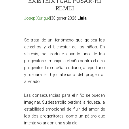
EXISTEIX I CAL POSAR-HI
REMEI
Josep Xurigué
|30 gener 2026|
Línia
Se trata de un fenómeno que golpea los
derechos y el bienestar de los niños. En
síntesis, se produce cuando uno de los
progenitores manipula el niño contra el otro
progenitor. Le enseña a odiarlo, a repudiarlo
y separa el hijo alienado del progenitor
alienado.
Las consecuencias para el niño se pueden
imaginar. Su desarrollo perderá la riqueza, la
estabilidad emocional de fluir del amor de
los dos progenitores; como un pájaro que
intenta volar con una sola ala.