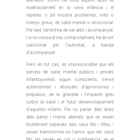
alienador sovint ha rebut aquest tipus de
maltractament en la seva infància i el
repeteix, o bé mostra problemes, més o
menys greus, de salut mental o emocional.
Per tant, també ha de ser atès i acompanyat.
I si no cessa el seu comportament, ha de ser
sancionat per l’autoritat, a banda
d’acompanyat.
Però en tot cas, és imprescindible que els
serveis de salut mental públics i privats
infantojuvenils siguin conscients, sense
eufemismes i allunyats d’apriorismes i
prejudicis, de la gravetat i l’impacte greu
sobre la salut i el futur desenvolupament
d’aquests infants. Per no parlar dels drets
dels pares i mares alienats que es veuen
brutalment separats dels seus fills i filles, i
veuen transformar-se l’amor que els seus
fills els tenien en odi o indiferència, en el