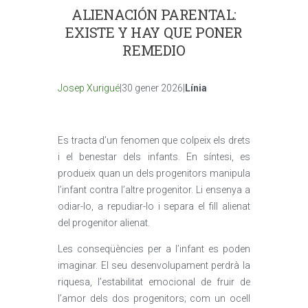
ALIENACIÓN PARENTAL:
EXISTE Y HAY QUE PONER
REMEDIO
Josep Xurigué
|30 gener 2026|
Línia
Es tracta d’un fenomen que colpeix els drets
i el benestar dels infants. En síntesi, es
produeix quan un dels progenitors manipula
l’infant contra l’altre progenitor. Li ensenya a
odiar-lo, a repudiar-lo i separa el fill alienat
del progenitor alienat.
Les conseqüències per a l’infant es poden
imaginar. El seu desenvolupament perdrà la
riquesa, l’estabilitat emocional de fruir de
l’amor dels dos progenitors; com un ocell