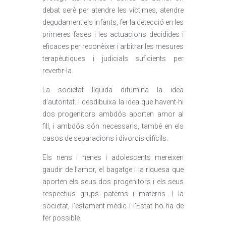
debat serè per atendre les víctimes, atendre
degudament els infants, fer la detecció en les
primeres fases i les actuacions decidides i
eficaces per reconèixer i arbitrar les mesures
terapèutiques i judicials suficients per
revertir-la.
La societat líquida difumina la idea
d’autoritat. I desdibuixa la idea que havent-hi
dos progenitors ambdós aporten amor al
fill, i ambdós són necessaris, també en els
casos de separacions i divorcis difícils.
Els nens i nenes i adolescents mereixen
gaudir de l’amor, el bagatge i la riquesa que
aporten els seus dos progenitors i els seus
respectius grups paterns i materns. I la
societat, l’estament mèdic i l’Estat ho ha de
fer possible.