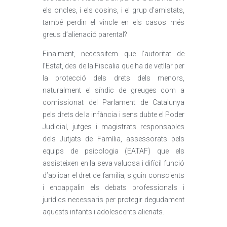
els oncles, i els cosins, i el grup d’amistats,
també perdin el vincle en els casos més
greus d’alienació parental?
Finalment, necessitem que l’autoritat de
l’Estat, des de la Fiscalia que ha de vetllar per
la protecció dels drets dels menors,
naturalment el síndic de greuges com a
comissionat del Parlament de Catalunya
pels drets de la infància i sens dubte el Poder
Judicial, jutges i magistrats responsables
dels Jutjats de Família, assessorats pels
equips de psicologia (EATAF) que els
assisteixen en la seva valuosa i difícil funció
d’aplicar el dret de família, siguin conscients
i encapçalin els debats professionals i
jurídics necessaris per protegir degudament
aquests infants i adolescents alienats.