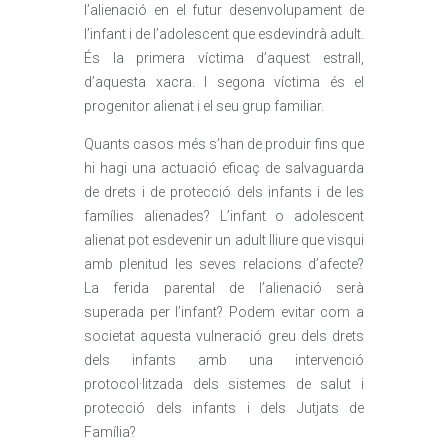
l’alienació en el futur desenvolupament de
l’infant i de l’adolescent que esdevindrà adult.
És la primera víctima d’aquest estrall,
d’aquesta xacra. I segona víctima és el
progenitor alienat i el seu grup familiar.
Quants casos més s’han de produir fins que
hi hagi una actuació eficaç de salvaguarda
de drets i de protecció dels infants i de les
famílies alienades? L’infant o adolescent
alienat pot esdevenir un adult lliure que visqui
amb plenitud les seves relacions d’afecte?
La ferida parental de l’alienació serà
superada per l’infant? Podem evitar com a
societat aquesta vulneració greu dels drets
dels infants amb una intervenció
protocol·litzada dels sistemes de salut i
protecció dels infants i dels Jutjats de
Família?