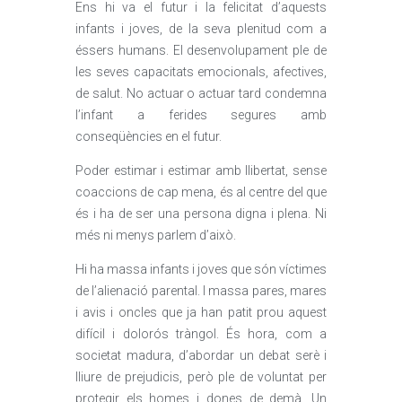
Ens hi va el futur i la felicitat d’aquests
infants i joves, de la seva plenitud com a
éssers humans. El desenvolupament ple de
les seves capacitats emocionals, afectives,
de salut. No actuar o actuar tard condemna
l’infant a ferides segures amb
conseqüències en el futur.
Poder estimar i estimar amb llibertat, sense
coaccions de cap mena, és al centre del que
és i ha de ser una persona digna i plena. Ni
més ni menys parlem d’això.
Hi ha massa infants i joves que són víctimes
de l’alienació parental. I massa pares, mares
i avis i oncles que ja han patit prou aquest
difícil i dolorós tràngol. És hora, com a
societat madura, d’abordar un debat serè i
lliure de prejudicis, però ple de voluntat per
protegir els homes i dones de demà. Un