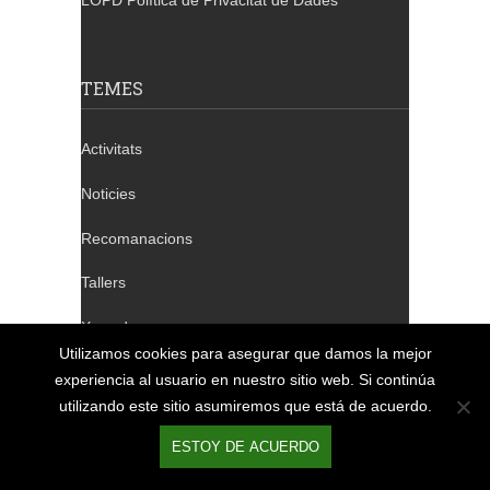
LOPD Política de Privacitat de Dades
TEMES
Activitats
Noticies
Recomanacions
Tallers
Xerrades
Utilizamos cookies para asegurar que damos la mejor
experiencia al usuario en nuestro sitio web. Si continúa
utilizando este sitio asumiremos que está de acuerdo.
TELÈFONS DE CONTACTE
ESTOY DE ACUERDO
Barcelona: 932 640 655