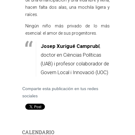
de una emancipación y una vida libre y llena,
hacen falta dos alas, una mochila ligera y
raíces.
Ningún niño más privado de lo más
esencial: el amor de sus progenitores.
Josep Xurigué Camprubí
,
doctor en Cièncias Políticas
(UAB) i profesor colaborador de
Govern Local i Innovació (UOC)
Comparte esta publicación en tus redes
sociales
CALENDARIO