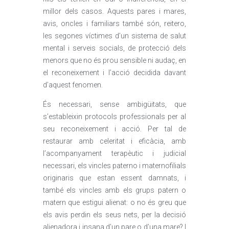
millor dels casos. Aquests pares i mares,
avis, oncles i familiars també són, reitero,
les segones víctimes d’un sistema de salut
mental i serveis socials, de protecció dels
menors que no és prou sensible ni audaç, en
el reconeixement i l’acció decidida davant
d’aquest fenomen.
És necessari, sense ambigüitats, que
s’estableixin protocols professionals per al
seu reconeixement i acció. Per tal de
restaurar amb celeritat i eficàcia, amb
l’acompanyament terapèutic i judicial
necessari, els vincles paterno i maternofilials
originaris que estan essent damnats, i
també els vincles amb els grups patern o
matern que estigui alienat: o no és greu que
els avis perdin els seus nets, per la decisió
alienadora i insana d’un pare o d’una mare? I