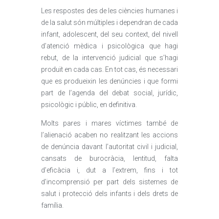
Les respostes des de les ciències humanes i
de la salut són múltiples i dependran de cada
infant, adolescent, del seu context, del nivell
d’atenció mèdica i psicològica que hagi
rebut, de la intervenció judicial que s’hagi
produït en cada cas. En tot cas, és necessari
que es produeixin les denúncies i que formi
part de l’agenda del debat social, jurídic,
psicològic i públic, en definitiva.
Molts pares i mares víctimes també de
l’alienació acaben no realitzant les accions
de denúncia davant l’autoritat civil i judicial,
cansats de burocràcia, lentitud, falta
d’eficàcia i, dut a l’extrem, fins i tot
d’incomprensió per part dels sistemes de
salut i protecció dels infants i dels drets de
família.