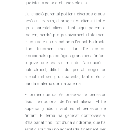
que intenta volar amb una sola ala.
L’alienació parental pot tenir diversos graus,
però en l’extrem, el progenitor alienat i tot el
grup parental alienat, tant sigui patern o
matern, perdrà progressivament i totalment
el contacte i la relació amb l’infant. Es tracta
d’un fenomen molt dur. De costos
emocionals i psicològics grans per a l’infant
o jove que és víctima de l’alienació. I
naturalment, difícil i dur per al progenitor
alienat i el seu grup parental, tant si és la
banda materna com la paterna.
El primer que cal és preservar el benestar
físic i emocional de l’infant alienat. El bé
superior jurídic i vital és el benestar de
l’infant. El tema ha generat controvèrsia.
S’ha parlat fins i tot d’una síndrome, que ha
estat discutida i no acceptada, finalment, per