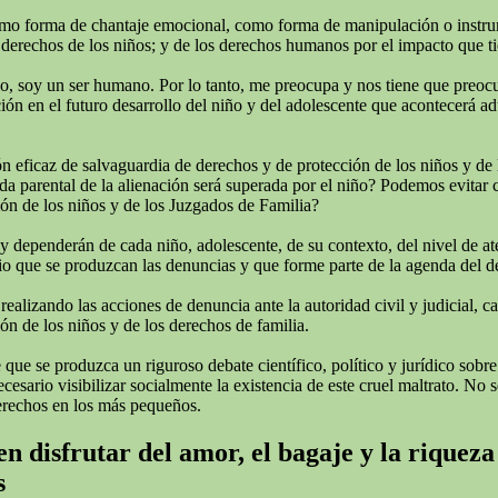
omo forma de chantaje emocional, como forma de manipulación o instrumen
derechos de los niños; y de los derechos humanos por el impacto que tie
todo, soy un ser humano. Por lo tanto, me preocupa y nos tiene que preo
ión en el futuro desarrollo del niño y del adolescente que acontecerá adu
 eficaz de salvaguardia de derechos y de protección de los niños y de 
rida parental de la alienación será superada por el niño? Podemos evitar
ión de los niños y de los Juzgados de Familia?
 y dependerán de cada niño, adolescente, de su contexto, del nivel de a
o que se produzcan las denuncias y que forme parte de la agenda del deba
izando las acciones de denuncia ante la autoridad civil y judicial, cans
ón de los niños y de los derechos de familia.
ue se produzca un riguroso debate científico, político y jurídico sobre
ario visibilizar socialmente la existencia de este cruel maltrato. No se
erechos en los más pequeños.
n disfrutar del amor, el bagaje y la riqueza
s