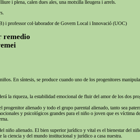
iure i plena, calen dues ales, una motxilla lleugera i arrels.
s.
AB) i professor col·laborador de Govern Local i Innovació (UOC)
er remedio
 remei
niños. En síntesis, se produce cuando uno de los progenitores manipula e
rá la riqueza, la estabilidad emocional de fluir del amor de los dos pro
el progenitor alienado y todo el grupo parental alienado, tanto sea pate
ionales y psicológicos grandes para el niño o joven que es víctima de l
erna.
del niño alienado. El bien superior jurídico y vital es el bienestar del 
 la ciencia y del mundo institucional y jurídico a casa nuestra.