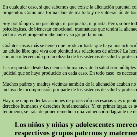
En cualquier caso, sí que sabemos que existe la alienación parental c
progenitor. Como una forma clara de maltrato y de vulneración de los 
Soy politólogo y no psicólogo, ni psiquiatra, ni jurista. Pero, sobre 
psicológicas, de bienestar emocional, traumáticas que tendrá la alienac
víctima es el progenitor alienado y su grupo familiar.
Cuántos casos más se tienen que producir hasta que haya una actuación
un adulto libre que viva con plenitud sus relaciones de afecto? La he
con una intervención protocolizada de los sistemas de salud y protecc
Las respuestas desde las ciencias humanas y de la salud son múltiples
judicial que se haya producido en cada caso. En todo caso, es necesari
Muchos padres y madres víctimas también de la alienación acaban no real
incluso de incomprensión por parte de los sistemas de salud y protecci
Hay que emprender las acciones de protección necesarias y es urgente q
derechos humanos y derechos fundamentales. Y, en primer lugar, es neces
fenómeno, se trata de poner remedio a una vulneración flagrante de d
Los niños y niñas y adolescentes merece
respectivos grupos paternos y materno