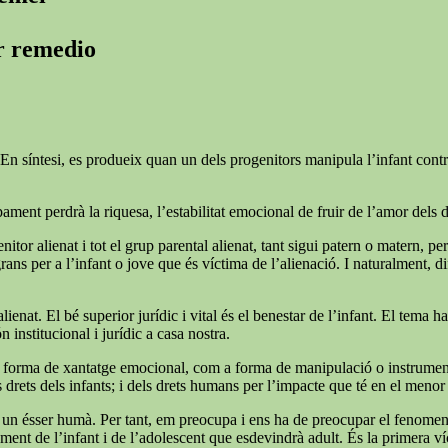
er remedio
En síntesi, es produeix quan un dels progenitors manipula l’infant contra l
ment perdrà la riquesa, l’estabilitat emocional de fruir de l’amor dels 
nitor alienat i tot el grup parental alienat, tant sigui patern o matern, pe
 per a l’infant o jove que és víctima de l’alienació. I naturalment, difíci
lienat. El bé superior jurídic i vital és el benestar de l’infant. El tema 
n institucional i jurídic a casa nostra.
forma de xantatge emocional, com a forma de manipulació o instrumentalit
rets dels infants; i dels drets humans per l’impacte que té en el menor i
 soc un ésser humà. Per tant, em preocupa i ens ha de preocupar el fenome
ent de l’infant i de l’adolescent que esdevindrà adult. És la primera víc