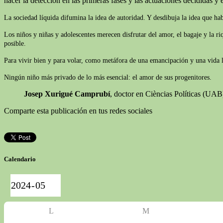
hacer la detección en las primeras fases y las actuaciones decididas y e
La sociedad líquida difumina la idea de autoridad. Y desdibuja la idea que ha
Los niños y niñas y adolescentes merecen disfrutar del amor, el bagaje y la r
posible.
Para vivir bien y para volar, como metáfora de una emancipación y una vida lib
Ningún niño más privado de lo más esencial: el amor de sus progenitores.
Josep Xurigué Camprubí
, doctor en Cièncias Políticas (UA
Comparte esta publicación en tus redes sociales
Calendario
L
M