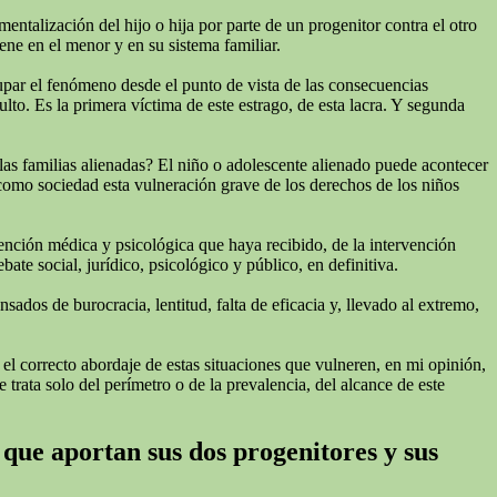
talización del hijo o hija por parte de un progenitor contra el otro
ne en el menor y en su sistema familiar.
cupar el fenómeno desde el punto de vista de las consecuencias
lto. Es la primera víctima de este estrago, de esta lacra. Y segunda
las familias alienadas? El niño o adolescente alienado puede acontecer
 como sociedad esta vulneración grave de los derechos de los niños
tención médica y psicológica que haya recibido, de la intervención
te social, jurídico, psicológico y público, en definitiva.
ados de burocracia, lentitud, falta de eficacia y, llevado al extremo,
 el correcto abordaje de estas situaciones que vulneren, en mi opinión,
 trata solo del perímetro o de la prevalencia, del alcance de este
 que aportan sus dos progenitores y sus