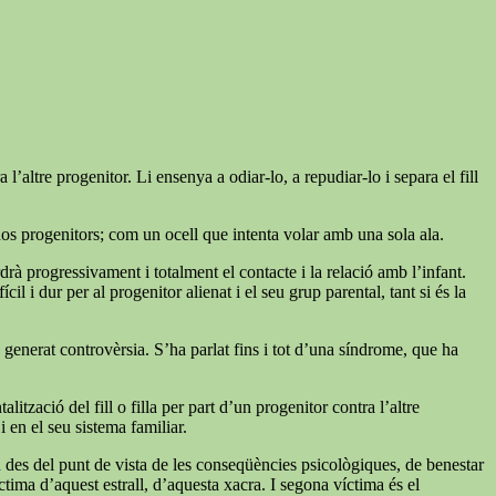
’altre progenitor. Li ensenya a odiar-lo, a repudiar-lo i separa el fill
dos progenitors; com un ocell que intenta volar amb una sola ala.
rdrà progressivament i totalment el contacte i la relació amb l’infant.
l i dur per al progenitor alienat i el seu grup parental, tant si és la
ha generat controvèrsia. S’ha parlat fins i tot d’una síndrome, que ha
zació del fill o filla per part d’un progenitor contra l’altre
 en el seu sistema familiar.
n des del punt de vista de les conseqüències psicològiques, de benestar
tima d’aquest estrall, d’aquesta xacra. I segona víctima és el