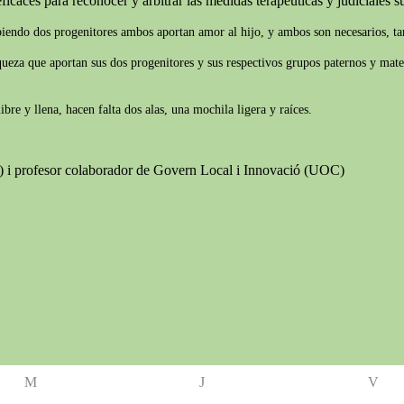
ficaces para reconocer y arbitrar las medidas terapéuticas y judiciales suf
biendo dos progenitores ambos aportan amor al hijo, y ambos son necesarios, tam
iqueza que aportan sus dos progenitores y sus respectivos grupos paternos y mate
re y llena, hacen falta dos alas, una mochila ligera y raíces.
B) i profesor colaborador de Govern Local i Innovació (UOC)
M
J
V