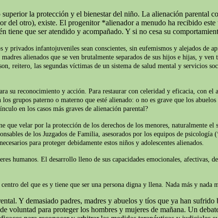
superior la protección y el bienestar del niño. La alienación parental c
del otro), existe. El progenitor *alienador a menudo ha recibido este t
ién tiene que ser atendido y acompañado. Y si no cesa su comportamien
s y privados infantojuveniles sean conscientes, sin eufemismos y alejados de apr
y madres alienados que se ven brutalmente separados de sus hijos e hijas, y ven t
on, reitero, las segundas víctimas de un sistema de salud mental y servicios soc
ara su reconocimiento y acción. Para restaurar con celeridad y eficacia, con el 
 los grupos paterno o materno que esté alienado: o no es grave que los abuelos 
ínculo en los casos más graves de alienación parental?
iene que velar por la protección de los derechos de los menores, naturalmente e
ponsables de los Juzgados de Familia, asesorados por los equipos de psicología (
 necesarios para proteger debidamente estos niños y adolescentes alienados.
seres humanos. El desarrollo lleno de sus capacidades emocionales, afectivas, d
el centro del que es y tiene que ser una persona digna y llena. Nada más y nada
ntal. Y demasiado padres, madres y abuelos y tíos que ya han sufrido b
o de voluntad para proteger los hombres y mujeres de mañana. Un debate 