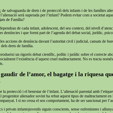
de salvaguarda de drets i de protecció dels infants i de les famílies alie
 l’alienació serà superada per l’infant? Podem evitar com a societat aqu
tjats de Família?
 dependran de cada infant, adolescent, del seu context, del nivell d’atenc
s denúncies i que formi part de l’agenda del debat social, jurídic, psicol
 accions de denúncia davant l’autoritat civil i judicial, cansats de burocrà
 dels drets de família.
rodueixi un rigorós debat científic, polític i jurídic sobre el correcte a
r socialment l’existència d’aquest cruel maltractament. No es tracta nomé
ts.
gaudir de l’amor, el bagatge i la riquesa que
s
or la protecció i el benestar de l’infant. L’alienació parental amb l’et
El progenitor alienador sovint ha rebut aquest tipus de maltractament en
companyat. I si no cessa el seu comportament, ha de ser sancionat per l’
cs i privats infantojuvenils siguin conscients, sense eufemismes i allunyat