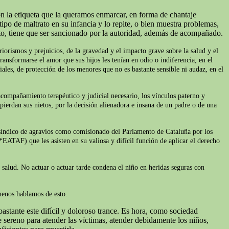
on la etiqueta que la queramos enmarcar, en forma de chantaje
ipo de maltrato en su infancia y lo repite, o bien muestra problemas,
to, tiene que ser sancionado por la autoridad, además de acompañado.
iorismos y prejuicios, de la gravedad y el impacto grave sobre la salud y el
ransformarse el amor que sus hijos les tenían en odio o indiferencia, en el
iales, de protección de los menores que no es bastante sensible ni audaz, en el
acompañamiento terapéutico y judicial necesario, los vínculos paterno y
pierdan sus nietos, por la decisión alienadora e insana de un padre o de una
l síndico de agravios como comisionado del Parlamento de Cataluña por los
*EATAF) que les asisten en su valiosa y difícil función de aplicar el derecho
e salud. No actuar o actuar tarde condena el niño en heridas seguras con
 menos hablamos de esto.
astante este difícil y doloroso trance. Es hora, como sociedad
sereno para atender las víctimas, atender debidamente los niños,