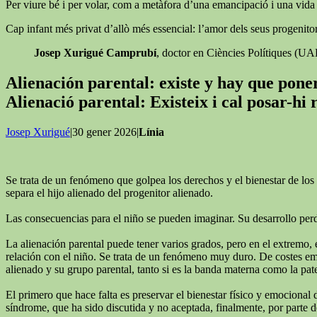
Per viure bé i per volar, com a metàfora d’una emancipació i una vida ll
Cap infant més privat d’allò més essencial: l’amor dels seus progenitor
Josep Xurigué Camprubí
, doctor en Ciències Polítiques (U
Alienación parental: existe y hay que pon
Alienació parental: Existeix i cal posar-hi
Josep Xurigué
|30 gener 2026|
Línia
Se trata de un fenómeno que golpea los derechos y el bienestar de los 
separa el hijo alienado del progenitor alienado.
Las consecuencias para el niño se pueden imaginar. Su desarrollo perde
La alienación parental puede tener varios grados, pero en el extremo, 
relación con el niño. Se trata de un fenómeno muy duro. De costes emoc
alienado y su grupo parental, tanto si es la banda materna como la pat
El primero que hace falta es preservar el bienestar físico y emocional 
síndrome, que ha sido discutida y no aceptada, finalmente, por parte de