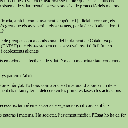
ills i filles, i veuen transformar-se l’amor que els seus fills els
un sistema de salut mental i serveis socials, de protecció dels menors
 eficàcia, amb l’acompanyament terapèutic i judicial necessari, els
s greu que els avis perdin els seus nets, per la decisió alienadora i
al?
índic de greuges com a comissionat del Parlament de Catalunya pels
a (EATAF) que els assisteixen en la seva valuosa i difícil funció
 i adolescents alienats.
tats emocionals, afectives, de salut. No actuar o actuar tard condemna
enys parlem d’això.
 dolorós tràngol. És hora, com a societat madura, d’abordar un debat
nt els infants, fer la detecció en les primeres fases i les actuacions
cessaris, també en els casos de separacions i divorcis difícils.
paterns i materns. I la societat, l’estament mèdic i l’Estat ho ha de fer