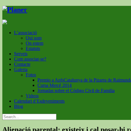
L’associació
Qui som
On estem
Estatuts
Serveis
Com associar-se?
Contacte
Galeria
Fotos
Premio a ApfsCatalunya de la Pizarra de Raimund
Cursa Mercé 2014
Jornadas sobre el Código Civil de Familia
Videos
Calendari d’Esdeveniments
Blog
Alienació parental: existeix i cal posar-hi 