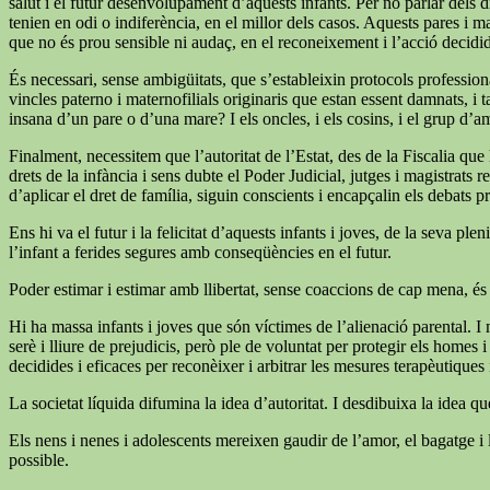
salut i el futur desenvolupament d’aquests infants. Per no parlar dels dr
tenien en odi o indiferència, en el millor dels casos. Aquests pares i m
que no és prou sensible ni audaç, en el reconeixement i l’acció decid
És necessari, sense ambigüitats, que s’estableixin protocols professiona
vincles paterno i maternofilials originaris que estan essent damnats, i 
insana d’un pare o d’una mare? I els oncles, i els cosins, i el grup d’a
Finalment, necessitem que l’autoritat de l’Estat, des de la Fiscalia qu
drets de la infància i sens dubte el Poder Judicial, jutges i magistrats
d’aplicar el dret de família, siguin conscients i encapçalin els debats p
Ens hi va el futur i la felicitat d’aquests infants i joves, de la seva
l’infant a ferides segures amb conseqüències en el futur.
Poder estimar i estimar amb llibertat, sense coaccions de cap mena, és
Hi ha massa infants i joves que són víctimes de l’alienació parental. I 
serè i lliure de prejudicis, però ple de voluntat per protegir els homes
decidides i eficaces per reconèixer i arbitrar les mesures terapèutiques i 
La societat líquida difumina la idea d’autoritat. I desdibuixa la idea q
Els nens i nenes i adolescents mereixen gaudir de l’amor, el bagatge i l
possible.