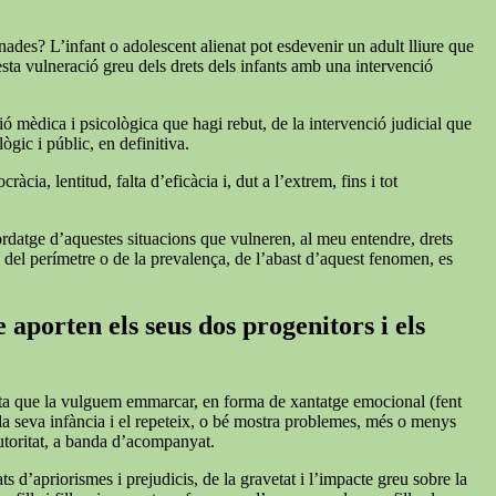
nades? L’infant o adolescent alienat pot esdevenir un adult lliure que
esta vulneració greu dels drets dels infants amb una intervenció
ió mèdica i psicològica que hagi rebut, de la intervenció judicial que
ògic i públic, en definitiva.
cia, lentitud, falta d’eficàcia i, dut a l’extrem, fins i tot
bordatge d’aquestes situacions que vulneren, al meu entendre, drets
s del perímetre o de la prevalença, de l’abast d’aquest fenomen, es
 aporten els seus dos progenitors i els
iqueta que la vulguem emmarcar, en forma de xantatge emocional (fent
 la seva infància i el repeteix, o bé mostra problemes, més o menys
autoritat, a banda d’acompanyat.
s d’apriorismes i prejudicis, de la gravetat i l’impacte greu sobre la