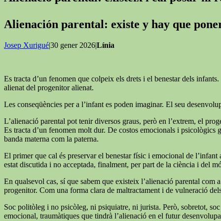
Alienación parental: existe y hay que pon
Josep Xurigué
|30 gener 2026|
Línia
Es tracta d’un fenomen que colpeix els drets i el benestar dels infants. 
alienat del progenitor alienat.
Les conseqüències per a l’infant es poden imaginar. El seu desenvolupa
L’alienació parental pot tenir diversos graus, però en l’extrem, el proge
Es tracta d’un fenomen molt dur. De costos emocionals i psicològics grans
banda materna com la paterna.
El primer que cal és preservar el benestar físic i emocional de l’infant a
estat discutida i no acceptada, finalment, per part de la ciència i del mó
En qualsevol cas, sí que sabem que existeix l’alienació parental com a 
progenitor. Com una forma clara de maltractament i de vulneració dels d
Soc politòleg i no psicòleg, ni psiquiatre, ni jurista. Però, sobretot,
emocional, traumàtiques que tindrà l’alienació en el futur desenvolupam