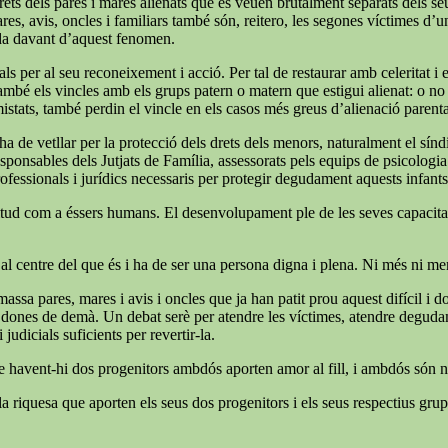
ets dels pares i mares alienats que es veuen brutalment separats dels seus f
ares, avis, oncles i familiars també són, reitero, les segones víctimes d’
ida davant d’aquest fenomen.
ls per al seu reconeixement i acció. Per tal de restaurar amb celeritat i
també els vincles amb els grups patern o matern que estigui alienat: o no é
mistats, també perdin el vincle en els casos més greus d’alienació parent
e ha de vetllar per la protecció dels drets dels menors, naturalment el s
 responsables dels Jutjats de Família, assessorats pels equips de psicologi
rofessionals i jurídics necessaris per protegir degudament aquests infants
 plenitud com a éssers humans. El desenvolupament ple de les seves capaci
 al centre del que és i ha de ser una persona digna i plena. Ni més ni m
massa pares, mares i avis i oncles que ja han patit prou aquest difícil i
 i dones de demà. Un debat serè per atendre les víctimes, atendre degudame
judicials suficients per revertir-la.
ue havent-hi dos progenitors ambdós aporten amor al fill, i ambdós són ne
a riquesa que aporten els seus dos progenitors i els seus respectius grups 