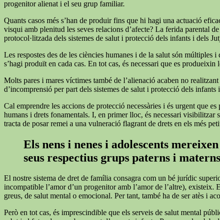
progenitor alienat i el seu grup familiar.
Quants casos més s’han de produir fins que hi hagi una actuació eficaç 
visqui amb plenitud les seves relacions d’afecte? La ferida parental de
protocol·litzada dels sistemes de salut i protecció dels infants i dels Ju
Les respostes des de les ciències humanes i de la salut són múltiples i
s’hagi produït en cada cas. En tot cas, és necessari que es produeixin le
Molts pares i mares víctimes també de l’alienació acaben no realitzant les
d’incomprensió per part dels sistemes de salut i protecció dels infants i
Cal emprendre les accions de protecció necessàries i és urgent que es p
humans i drets fonamentals. I, en primer lloc, és necessari visibilitza
tracta de posar remei a una vulneració flagrant de drets en els més peti
Els nens i nenes i adolescents mereixen 
seus respectius grups paterns i matern
El nostre sistema de dret de família consagra com un bé jurídic superi
incompatible l’amor d’un progenitor amb l’amor de l’altre), existeix. 
greus, de salut mental o emocional. Per tant, també ha de ser atès i a
Però en tot cas, és imprescindible que els serveis de salut mental públi