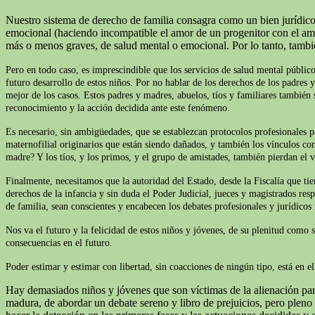
Nuestro sistema de derecho de familia consagra como un bien jurídico 
emocional (haciendo incompatible el amor de un progenitor con el amor 
más o menos graves, de salud mental o emocional. Por lo tanto, tamb
Pero en todo caso, es imprescindible que los servicios de salud mental público
futuro desarrollo de estos niños. Por no hablar de los derechos de los padres 
mejor de los casos. Estos padres y madres, abuelos, tíos y familiares también s
reconocimiento y la acción decidida ante este fenómeno.
Es necesario, sin ambigüedades, que se establezcan protocolos profesionales p
maternofilial originarios que están siendo dañados, y también los vínculos con
madre? Y los tíos, y los primos, y el grupo de amistades, también pierdan el v
Finalmente, necesitamos que la autoridad del Estado, desde la Fiscalía que t
derechos de la infancia y sin duda el Poder Judicial, jueces y magistrados res
de familia, sean conscientes y encabecen los debates profesionales y jurídicos
Nos va el futuro y la felicidad de estos niños y jóvenes, de su plenitud como 
consecuencias en el futuro.
Poder estimar y estimar con libertad, sin coacciones de ningún tipo, está en 
Hay demasiados niños y jóvenes que son víctimas de la alienación pare
madura, de abordar un debate sereno y libro de prejuicios, pero plen