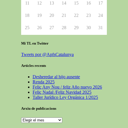
11
12
13
14
15
16
17
18
19
20
21
22
23
24
25
26
27
28
29
30
31
Mi TL en Twitter
Tweets por @ApfsCatalunya
Articles recents
Desheredar al hijo ausente
Renda 2025
Feliç Any Nou / feliz Año nuevo 2026
Feliç Nadal /Feliz Navidad 2025
Taller Jurídico Ley Orgánica 1/2025
Arxiu de publicacions