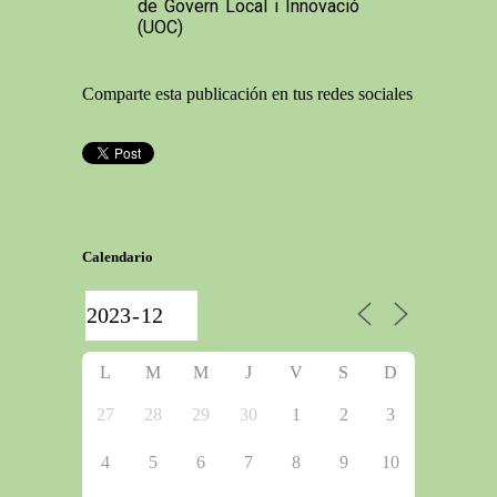
de Govern Local i Innovació
(UOC)
Comparte esta publicación en tus redes sociales
Calendario
L
M
M
J
V
S
D
27
28
29
30
1
2
3
4
5
6
7
8
9
10