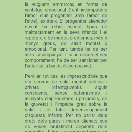
la vulguem emmarcar, en forma de
xantatge emocional (fent incompatible
l’amor d’un progenitor amb l’amor de
l’altre), existeix. El progenitor alienador
sovint ha rebut aquest tipus de
maltractament en la seva infància i el
repeteix, o bé mostra problemes, més o
menys greus, de salut mental o
emocional. Per tant, també ha de ser
atès i acompanyat. I si no cessa el seu
comportament, ha de ser sancionat per
l’autoritat, a banda d’acompanyat.
Però en tot cas, és imprescindible que
els serveis de salut mental públics i
privats infantojuvenils siguin
conscients, sense eufemismes i
allunyats d’apriorismes i prejudicis, de
la gravetat i l’impacte greu sobre la
salut i el futur desenvolupament
d’aquests infants. Per no parlar dels
drets dels pares i mares alienats que
es veuen brutalment separats dels