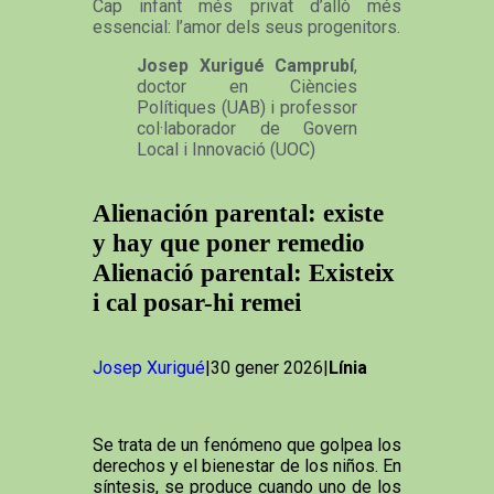
Cap infant més privat d’allò més
essencial: l’amor dels seus progenitors.
Josep Xurigué Camprubí
,
doctor en Ciències
Polítiques (UAB) i professor
col·laborador de Govern
Local i Innovació (UOC)
Alienación parental: existe
y hay que poner remedio
Alienació parental: Existeix
i cal posar-hi remei
Josep Xurigué
|30 gener 2026|
Línia
Se trata de un fenómeno que golpea los
derechos y el bienestar de los niños. En
síntesis, se produce cuando uno de los