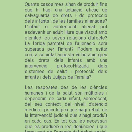
Quants casos més s’han de produir fins
que hi hagi una actuació eficaç de
salvaguarda de drets i de protecció
dels infants i de les famílies alienades?
L’infant o adolescent alienat pot
esdevenir un adult lliure que visqui amb
plenitud les seves relacions d’afecte?
La ferida parental de l’alienació serà
superada per l’infant? Podem evitar
com a societat aquesta vulneració greu
dels drets dels infants amb una
intervenció protocol·litzada dels
sistemes de salut i protecció dels
infants i dels Jutjats de Família?
Les respostes des de les ciències
humanes i de la salut són múltiples i
dependran de cada infant, adolescent,
del seu context, del nivell d’atenció
mèdica i psicològica que hagi rebut, de
la intervenció judicial que s’hagi produït
en cada cas. En tot cas, és necessari
que es produeixin les denúncies i que