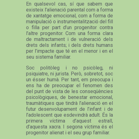
En qualsevol cas, sí que sabem que
existeix l’alienació parental com a forma
de xantatge emocional, com a forma de
manipulació o instrumentalització del fill
o filla per part d’un progenitor contra
l’altre progenitor. Com una forma clara
de maltractament i de vulneració dels
drets dels infants; i dels drets humans
per l’impacte que té en el menor i en el
seu sistema familiar.
Soc politòleg i no psicòleg, ni
psiquiatre, ni jurista. Però, sobretot, soc
un ésser humà. Per tant, em preocupa i
ens ha de preocupar el fenomen des
del punt de vista de les conseqüències
psicològiques, de benestar emocional,
traumàtiques que tindrà l’alienació en el
futur desenvolupament de l’infant i de
l’adolescent que esdevindrà adult. És la
primera víctima d’aquest estrall,
d’aquesta xacra. I segona víctima és el
progenitor alienat i el seu grup familiar.