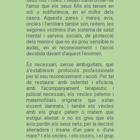
seus fills i filles, i veuen transformar-se
l’amor que els seus fills els tenien en
odi o indiferència, en el millor dels
casos. Aquests pares i mares, avis,
oncles i familiars també són, reitero, les
segones víctimes d’un sistema de salut
mental i serveis socials, de protecció
dels menors que no és prou sensible ni
audaç, en el reconeixement i l’acció
decidida davant d’aquest fenomen.
És necessari, sense ambigüitats, que
s’estableixin protocols professionals
per al seu reconeixement i acció. Per tal
de restaurar amb celeritat i eficàcia,
amb l’acompanyament terapèutic i
judicial necessari, els vincles paterno i
maternofilials originaris que estan
essent damnats, i també els vincles
amb els grups patern o matern que
estigui alienat: o no és greu que els
avis perdin els seus nets, per la decisió
alienadora i insana d’un pare o d’una
mare? I els oncles, i els cosins, i el grup