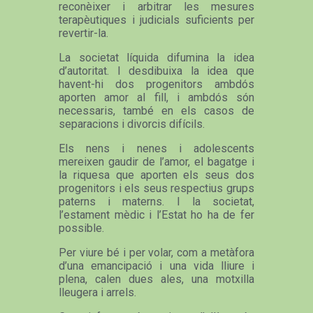
reconèixer i arbitrar les mesures
terapèutiques i judicials suficients per
revertir-la.
La societat líquida difumina la idea
d’autoritat. I desdibuixa la idea que
havent-hi dos progenitors ambdós
aporten amor al fill, i ambdós són
necessaris, també en els casos de
separacions i divorcis difícils.
Els nens i nenes i adolescents
mereixen gaudir de l’amor, el bagatge i
la riquesa que aporten els seus dos
progenitors i els seus respectius grups
paterns i materns. I la societat,
l’estament mèdic i l’Estat ho ha de fer
possible.
Per viure bé i per volar, com a metàfora
d’una emancipació i una vida lliure i
plena, calen dues ales, una motxilla
lleugera i arrels.