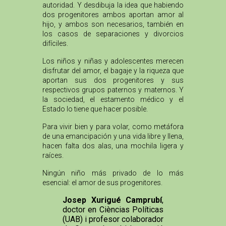
autoridad. Y desdibuja la idea que habiendo
dos progenitores ambos aportan amor al
hijo, y ambos son necesarios, también en
los casos de separaciones y divorcios
difíciles.
Los niños y niñas y adolescentes merecen
disfrutar del amor, el bagaje y la riqueza que
aportan sus dos progenitores y sus
respectivos grupos paternos y maternos. Y
la sociedad, el estamento médico y el
Estado lo tiene que hacer posible.
Para vivir bien y para volar, como metáfora
de una emancipación y una vida libre y llena,
hacen falta dos alas, una mochila ligera y
raíces.
Ningún niño más privado de lo más
esencial: el amor de sus progenitores.
Josep Xurigué Camprubí
,
doctor en Cièncias Políticas
(UAB) i profesor colaborador