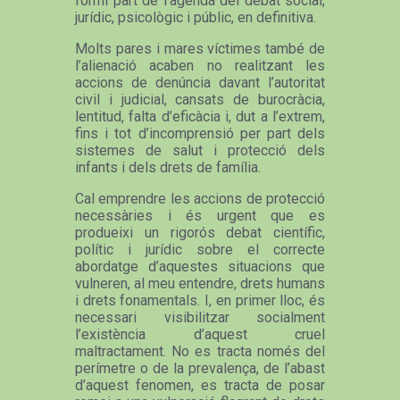
formi part de l’agenda del debat social,
jurídic, psicològic i públic, en definitiva.
Molts pares i mares víctimes també de
l’alienació acaben no realitzant les
accions de denúncia davant l’autoritat
civil i judicial, cansats de burocràcia,
lentitud, falta d’eficàcia i, dut a l’extrem,
fins i tot d’incomprensió per part dels
sistemes de salut i protecció dels
infants i dels drets de família.
Cal emprendre les accions de protecció
necessàries i és urgent que es
produeixi un rigorós debat científic,
polític i jurídic sobre el correcte
abordatge d’aquestes situacions que
vulneren, al meu entendre, drets humans
i drets fonamentals. I, en primer lloc, és
necessari visibilitzar socialment
l’existència d’aquest cruel
maltractament. No es tracta només del
perímetre o de la prevalença, de l’abast
d’aquest fenomen, es tracta de posar