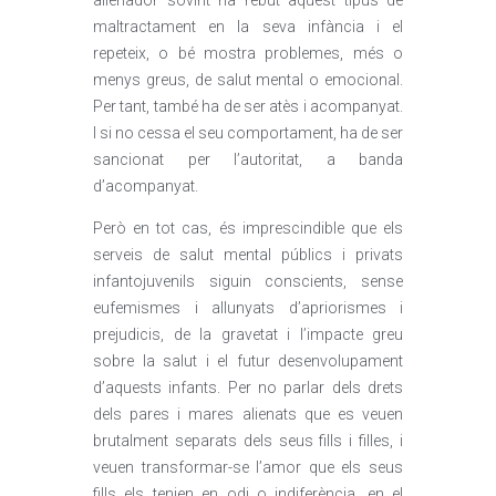
alienador sovint ha rebut aquest tipus de
maltractament en la seva infància i el
repeteix, o bé mostra problemes, més o
menys greus, de salut mental o emocional.
Per tant, també ha de ser atès i acompanyat.
I si no cessa el seu comportament, ha de ser
sancionat per l’autoritat, a banda
d’acompanyat.
Però en tot cas, és imprescindible que els
serveis de salut mental públics i privats
infantojuvenils siguin conscients, sense
eufemismes i allunyats d’apriorismes i
prejudicis, de la gravetat i l’impacte greu
sobre la salut i el futur desenvolupament
d’aquests infants. Per no parlar dels drets
dels pares i mares alienats que es veuen
brutalment separats dels seus fills i filles, i
veuen transformar-se l’amor que els seus
fills els tenien en odi o indiferència, en el