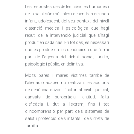
Les respostes des de les ciències humanes i
de la salut són múltiples i dependran de cada
infant, adolescent, del seu context, del nivell
d’atenció mèdica i psicològica que hagi
rebut, de la intervenció judicial que s’hagi
produït en cada cas. En tot cas, és necessari
que es produeixin les denúncies i que formi
part de l’agenda del debat social, jurídic,
psicològic i públic, en definitiva.
Molts pares i mares víctimes també de
l’alienació acaben no realitzant les accions
de denúncia davant l’autoritat civil i judicial,
cansats de burocràcia, lentitud, falta
d’eficàcia i, dut a l’extrem, fins i tot
d’incomprensió per part dels sistemes de
salut i protecció dels infants i dels drets de
família.