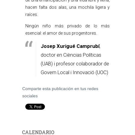
de una emancipación y una vida libre y llena,
hacen falta dos alas, una mochila ligera y
raíces.
Ningún niño más privado de lo más
esencial: el amor de sus progenitores.
Josep Xurigué Camprubí
,
doctor en Cièncias Políticas
(UAB) i profesor colaborador de
Govern Local i Innovació (UOC)
Comparte esta publicación en tus redes
sociales
CALENDARIO