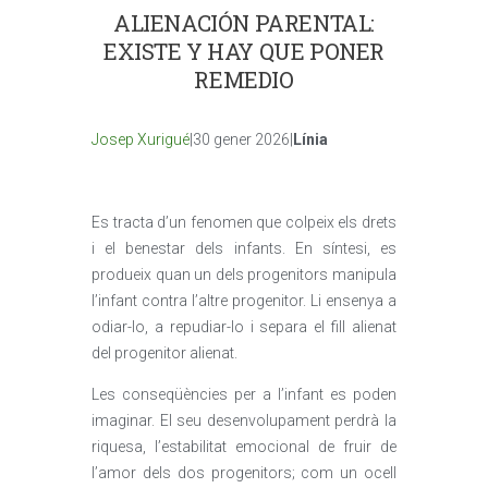
ALIENACIÓN PARENTAL:
EXISTE Y HAY QUE PONER
REMEDIO
Josep Xurigué
|30 gener 2026|
Línia
Es tracta d’un fenomen que colpeix els drets
i el benestar dels infants. En síntesi, es
produeix quan un dels progenitors manipula
l’infant contra l’altre progenitor. Li ensenya a
odiar-lo, a repudiar-lo i separa el fill alienat
del progenitor alienat.
Les conseqüències per a l’infant es poden
imaginar. El seu desenvolupament perdrà la
riquesa, l’estabilitat emocional de fruir de
l’amor dels dos progenitors; com un ocell