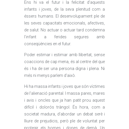
Ens hi va el futur i la felicitat d’aquests
infants i joves, de la seva plenitud com a
éssers humans. El desenvolupament ple de
les seves capacitats emocionals, afectives,
de salut. No actuar o actuar tard condemna
l’infant a ferides segures amb
conseqüències en el futur.
Poder estimar i estimar amb llibertat, sense
coaccions de cap mena, és al centre del que
és i ha de ser una persona digna i plena. Ni
més ni menys parlem d’això.
Hi ha massa infants i joves que són víctimes
de l’alienació parental. I massa pares, mares
i avis i oncles que ja han patit prou aquest
difícil i dolorós tràngol. És hora, com a
societat madura, d’abordar un debat serè i
lliure de prejudicis, però ple de voluntat per
protegir els homes i dones de demà. Un