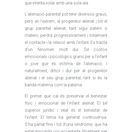
que intenta volar amb una sola ala.
L’alienació parental pot tenir diversos graus,
però en l’extrem, el progenitor alienat i tot el
grup parental alienat, tant sigui patern o
matern, perdrà progressivament i totalment
el contacte i la relació amb l’infant. Es tracta
d’un fenomen molt dur. De costos
emocionals i psicològics grans per a l’infant
o jove que és víctima de l’alienació. I
naturalment, difícil i dur per al progenitor
alienat i el seu grup parental, tant si és la
banda materna com la paterna.
El primer que cal és preservar el benestar
físic i emocional de l’infant alienat. El bé
superior jurídic i vital és el benestar de
l’infant. El tema ha generat controvèrsia.
S’ha parlat fins i tot d’una síndrome, que ha
estat discutida i no acceptada, finalment, per