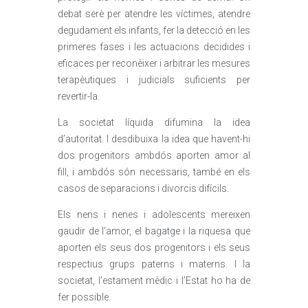
debat serè per atendre les víctimes, atendre
degudament els infants, fer la detecció en les
primeres fases i les actuacions decidides i
eficaces per reconèixer i arbitrar les mesures
terapèutiques i judicials suficients per
revertir-la.
La societat líquida difumina la idea
d’autoritat. I desdibuixa la idea que havent-hi
dos progenitors ambdós aporten amor al
fill, i ambdós són necessaris, també en els
casos de separacions i divorcis difícils.
Els nens i nenes i adolescents mereixen
gaudir de l’amor, el bagatge i la riquesa que
aporten els seus dos progenitors i els seus
respectius grups paterns i materns. I la
societat, l’estament mèdic i l’Estat ho ha de
fer possible.