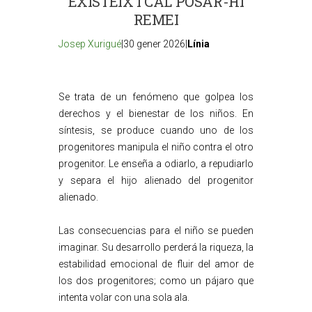
EXISTEIX I CAL POSAR-HI
REMEI
Josep Xurigué
|30 gener 2026|
Línia
Se trata de un fenómeno que golpea los
derechos y el bienestar de los niños. En
síntesis, se produce cuando uno de los
progenitores manipula el niño contra el otro
progenitor. Le enseña a odiarlo, a repudiarlo
y separa el hijo alienado del progenitor
alienado.
Las consecuencias para el niño se pueden
imaginar. Su desarrollo perderá la riqueza, la
estabilidad emocional de fluir del amor de
los dos progenitores; como un pájaro que
intenta volar con una sola ala.