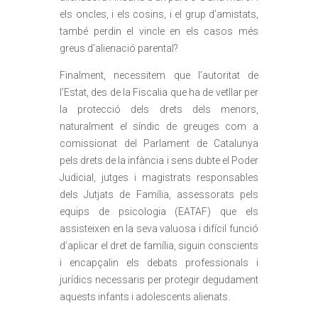
els oncles, i els cosins, i el grup d’amistats,
també perdin el vincle en els casos més
greus d’alienació parental?
Finalment, necessitem que l’autoritat de
l’Estat, des de la Fiscalia que ha de vetllar per
la protecció dels drets dels menors,
naturalment el síndic de greuges com a
comissionat del Parlament de Catalunya
pels drets de la infància i sens dubte el Poder
Judicial, jutges i magistrats responsables
dels Jutjats de Família, assessorats pels
equips de psicologia (EATAF) que els
assisteixen en la seva valuosa i difícil funció
d’aplicar el dret de família, siguin conscients
i encapçalin els debats professionals i
jurídics necessaris per protegir degudament
aquests infants i adolescents alienats.