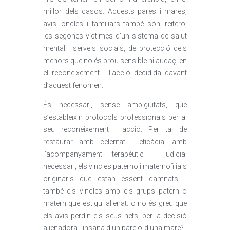
millor dels casos. Aquests pares i mares,
avis, oncles i familiars també són, reitero,
les segones víctimes d’un sistema de salut
mental i serveis socials, de protecció dels
menors que no és prou sensible ni audaç, en
el reconeixement i l’acció decidida davant
d’aquest fenomen.
És necessari, sense ambigüitats, que
s’estableixin protocols professionals per al
seu reconeixement i acció. Per tal de
restaurar amb celeritat i eficàcia, amb
l’acompanyament terapèutic i judicial
necessari, els vincles paterno i maternofilials
originaris que estan essent damnats, i
també els vincles amb els grups patern o
matern que estigui alienat: o no és greu que
els avis perdin els seus nets, per la decisió
alienadora i insana d’un pare o d’una mare? I