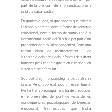
part de la ciència i del món institucional i
jurídic a casa nostra.
En qualsevol cas, sí que sabem que existeix
l’alienació parental com a forma de xantatge
emocional, com a forma de manipulació o
instrumentalització del fill o filla per part d’un
progenitor contra l’altre progenitor. Com una
forma clara de maltractament i de
vulneració dels drets dels infants; i dels drets
humans per l’impacte que té en el menor i en
el seu sistema familiar.
Soc politòleg i no psicòleg, ni psiquiatre, ni
jurista. Però, sobretot, soc un ésser humà.
Per tant, em preocupa i ens ha de preocupar
el fenomen des del punt de vista de les
conseqüències psicològiques, de benestar
emocional, traumàtiques que tindrà