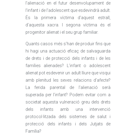
l’alienació en el futur desenvolupament de
l’infant i de l’adolescent que esdevindrà adult.
És la primera víctima d’aquest estrall,
d’aquesta xacra. I segona víctima és el
progenitor alienat i el seu grup familiar.
Quants casos més s’han de produir fins que
hi hagi una actuació eficaç de salvaguarda
de drets i de protecció dels infants i de les
famílies alienades? L’infant o adolescent
alienat pot esdevenir un adult lliure que visqui
amb plenitud les seves relacions d’afecte?
La ferida parental de l’alienació serà
superada per l’infant? Podem evitar com a
societat aquesta vulneració greu dels drets
dels infants amb una intervenció
protocol·litzada dels sistemes de salut i
protecció dels infants i dels Jutjats de
Família?