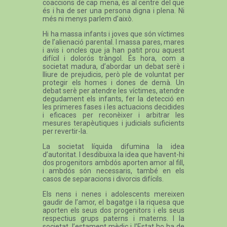
coaccions de cap mena, és al centre del que
és i ha de ser una persona digna i plena. Ni
més ni menys parlem d’això.
Hi ha massa infants i joves que són víctimes
de l’alienació parental. I massa pares, mares
i avis i oncles que ja han patit prou aquest
difícil i dolorós tràngol. És hora, com a
societat madura, d’abordar un debat serè i
lliure de prejudicis, però ple de voluntat per
protegir els homes i dones de demà. Un
debat serè per atendre les víctimes, atendre
degudament els infants, fer la detecció en
les primeres fases i les actuacions decidides
i eficaces per reconèixer i arbitrar les
mesures terapèutiques i judicials suficients
per revertir-la.
La societat líquida difumina la idea
d’autoritat. I desdibuixa la idea que havent-hi
dos progenitors ambdós aporten amor al fill,
i ambdós són necessaris, també en els
casos de separacions i divorcis difícils.
Els nens i nenes i adolescents mereixen
gaudir de l’amor, el bagatge i la riquesa que
aporten els seus dos progenitors i els seus
respectius grups paterns i materns. I la
societat, l’estament mèdic i l’Estat ho ha de