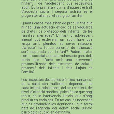
l’infant i de l’adolescent que esdevindrà
adult. És la primera víctima d’aquest estrall,
d’aquesta xacra. I segona víctima és el
progenitor alienat i el seu grup familiar.
Quants casos més s’han de produir fins que
hi hagi una actuació eficaç de salvaguarda
de drets i de protecció dels infants i de les
famílies alienades? L’infant o adolescent
alienat pot esdevenir un adult lliure que
visqui amb plenitud les seves relacions
d’afecte? La ferida parental de l’alienació
serà superada per l’infant? Podem evitar
com a societat aquesta vulneració greu dels
drets dels infants amb una intervenció
protocol·litzada dels sistemes de salut i
protecció dels infants i dels Jutjats de
Família?
Les respostes des de les ciències humanes i
de la salut són múltiples i dependran de
cada infant, adolescent, del seu context, del
nivell d’atenció mèdica i psicològica que hagi
rebut, de la intervenció judicial que s’hagi
produït en cada cas. En tot cas, és necessari
que es produeixin les denúncies i que formi
part de l’agenda del debat social, jurídic,
psicològic i públic, en definitiva.