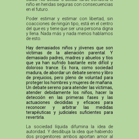
niño en heridas seguras con consecuencias
en el futuro.
Poder estimar y estimar con libertad, sin
coacciones de ningún tipo, está en el centro
del que es y tiene que ser una persona digna
y llena. Nada más y nada menos hablamos
de esto.
Hay demasiados niños y jóvenes que son
víctimas de la alienación parental. Y
demasiado padres, madres y abuelos y tíos
que ya han sufrido bastante este difícil y
doloroso trance. Es hora, como sociedad
madura, de abordar un debate sereno y libro
de prejuicios, pero pleno de voluntad para
proteger los hombres y mujeres de mañana.
Un debate sereno para atender las víctimas,
atender debidamente los niños, hacer la
detección en las primeras fases y las
actuaciones decididas y eficaces para
reconocer y arbitrar las medidas
terapéuticas y judiciales suficientes para
revertirla.
La sociedad líquida difumina la idea de
autoridad. Y desdibuja la idea que habiendo
dos progenitores ambos aportan amor al