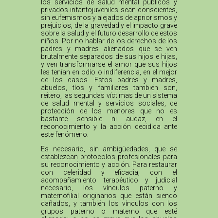
los servicios de salud mental públicos y
privados infantojuveniles sean conscientes,
sin eufemismos y alejados de apriorismos y
prejuicios, de la gravedad y el impacto grave
sobre la salud y el futuro desarrollo de estos
niños. Por no hablar de los derechos de los
padres y madres alienados que se ven
brutalmente separados de sus hijos e hijas,
y ven transformarse el amor que sus hijos
les tenían en odio o indiferencia, en el mejor
de los casos. Estos padres y madres,
abuelos, tíos y familiares también son,
reitero, las segundas víctimas de un sistema
de salud mental y servicios sociales, de
protección de los menores que no es
bastante sensible ni audaz, en el
reconocimiento y la acción decidida ante
este fenómeno.
Es necesario, sin ambigüedades, que se
establezcan protocolos profesionales para
su reconocimiento y acción. Para restaurar
con celeridad y eficacia, con el
acompañamiento terapéutico y judicial
necesario, los vínculos paterno y
maternofilial originarios que están siendo
dañados, y también los vínculos con los
grupos paterno o materno que esté