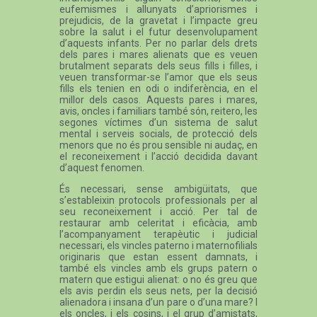
eufemismes i allunyats d’apriorismes i
prejudicis, de la gravetat i l’impacte greu
sobre la salut i el futur desenvolupament
d’aquests infants. Per no parlar dels drets
dels pares i mares alienats que es veuen
brutalment separats dels seus fills i filles, i
veuen transformar-se l’amor que els seus
fills els tenien en odi o indiferència, en el
millor dels casos. Aquests pares i mares,
avis, oncles i familiars també són, reitero, les
segones víctimes d’un sistema de salut
mental i serveis socials, de protecció dels
menors que no és prou sensible ni audaç, en
el reconeixement i l’acció decidida davant
d’aquest fenomen.
És necessari, sense ambigüitats, que
s’estableixin protocols professionals per al
seu reconeixement i acció. Per tal de
restaurar amb celeritat i eficàcia, amb
l’acompanyament terapèutic i judicial
necessari, els vincles paterno i maternofilials
originaris que estan essent damnats, i
també els vincles amb els grups patern o
matern que estigui alienat: o no és greu que
els avis perdin els seus nets, per la decisió
alienadora i insana d’un pare o d’una mare? I
els oncles, i els cosins, i el grup d’amistats,