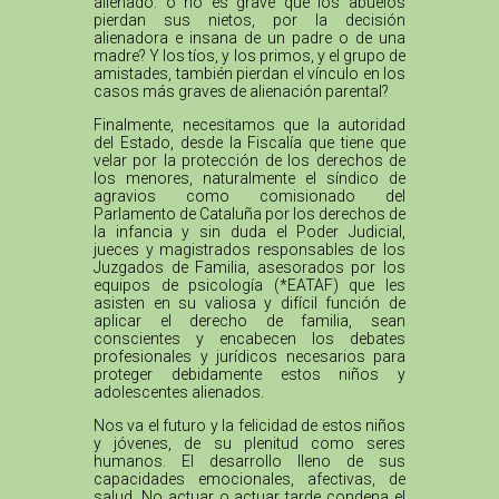
alienado: o no es grave que los abuelos
pierdan sus nietos, por la decisión
alienadora e insana de un padre o de una
madre? Y los tíos, y los primos, y el grupo de
amistades, también pierdan el vínculo en los
casos más graves de alienación parental?
Finalmente, necesitamos que la autoridad
del Estado, desde la Fiscalía que tiene que
velar por la protección de los derechos de
los menores, naturalmente el síndico de
agravios como comisionado del
Parlamento de Cataluña por los derechos de
la infancia y sin duda el Poder Judicial,
jueces y magistrados responsables de los
Juzgados de Familia, asesorados por los
equipos de psicología (*EATAF) que les
asisten en su valiosa y difícil función de
aplicar el derecho de familia, sean
conscientes y encabecen los debates
profesionales y jurídicos necesarios para
proteger debidamente estos niños y
adolescentes alienados.
Nos va el futuro y la felicidad de estos niños
y jóvenes, de su plenitud como seres
humanos. El desarrollo lleno de sus
capacidades emocionales, afectivas, de
salud. No actuar o actuar tarde condena el