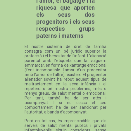
l’amor, el bagatge i la
riquesa que aporten
els seus dos
progenitors i els seus
respectius grups
paterns i materns
El nostre sistema de dret de família
consagra com un bé jurídic superior la
protecció i el benestar de l’infant. L’alienació
parental amb l’etiqueta que la vulguem
emmarcar, en forma de xantatge emocional
(fent incompatible l’amor d’un progenitor
amb l’amor de l’altre), existeix. El progenitor
alienador sovint ha rebut aquest tipus de
maltractament en la seva infància i el
repeteix, o bé mostra problemes, més o
menys greus, de salut mental o emocional.
Per tant, també ha de ser atès i
acompanyat. I si no cessa el seu
comportament, ha de ser sancionat per
l’autoritat, a banda d’acompanyat.
Però en tot cas, és imprescindible que els
serveis de salut mental públics i privats
infantojuvenils siguin conscients, sense