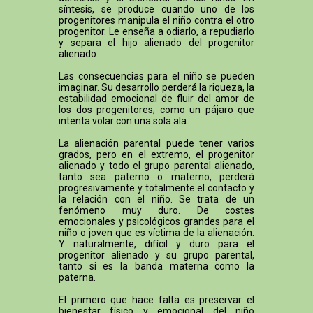
síntesis, se produce cuando uno de los
progenitores manipula el niño contra el otro
progenitor. Le enseña a odiarlo, a repudiarlo
y separa el hijo alienado del progenitor
alienado.
Las consecuencias para el niño se pueden
imaginar. Su desarrollo perderá la riqueza, la
estabilidad emocional de fluir del amor de
los dos progenitores; como un pájaro que
intenta volar con una sola ala.
La alienación parental puede tener varios
grados, pero en el extremo, el progenitor
alienado y todo el grupo parental alienado,
tanto sea paterno o materno, perderá
progresivamente y totalmente el contacto y
la relación con el niño. Se trata de un
fenómeno muy duro. De costes
emocionales y psicológicos grandes para el
niño o joven que es víctima de la alienación.
Y naturalmente, difícil y duro para el
progenitor alienado y su grupo parental,
tanto si es la banda materna como la
paterna.
El primero que hace falta es preservar el
bienestar físico y emocional del niño