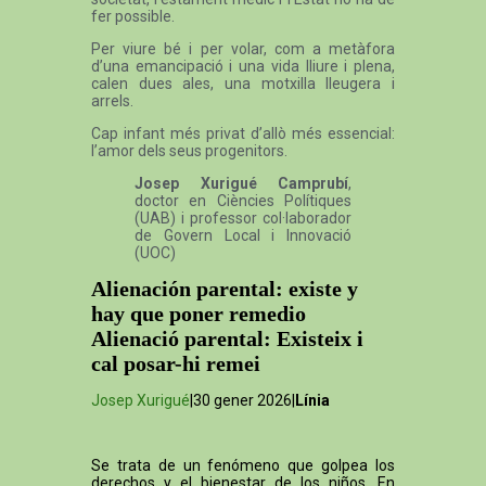
fer possible.
Per viure bé i per volar, com a metàfora
d’una emancipació i una vida lliure i plena,
calen dues ales, una motxilla lleugera i
arrels.
Cap infant més privat d’allò més essencial:
l’amor dels seus progenitors.
Josep Xurigué Camprubí
,
doctor en Ciències Polítiques
(UAB) i professor col·laborador
de Govern Local i Innovació
(UOC)
Alienación parental: existe y
hay que poner remedio
Alienació parental: Existeix i
cal posar-hi remei
Josep Xurigué
|30 gener 2026|
Línia
Se trata de un fenómeno que golpea los
derechos y el bienestar de los niños. En