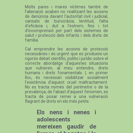
Molts pares i mares víctimes també de
l’alienació acaben no realitzant les accions
de denúncia davant l’autoritat civil i judicial,
cansats de burocràcia, lentitud, falta
d’eficàcia i, dut a l’extrem, fins i tot
d’incomprensió per part dels sistemes de
salut i protecció dels infants i dels drets de
família.
Cal emprendre les accions de protecció
necessàries i és urgent que es produeixi un
rigorós debat científic, polític i jurídic sobre el
correcte abordatge d’aquestes situacions
que vulneren, al meu entendre, drets
humans i drets fonamentals. I, en primer
lloc, és necessari visibilitzar socialment
l’existència d’aquest cruel maltractament.
No es tracta només del perímetre o de la
prevalença, de l’abast d’aquest fenomen, es
tracta de posar remei a una vulneració
flagrant de drets en els més petits.
Els nens i nenes i
adolescents
mereixen gaudir de