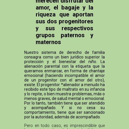
merecen disfrutar del
amor, el bagaje y la
riqueza que aportan
sus dos progenitores
y sus respectivos
grupos paternos y
maternos
Nuestro sistema de derecho de familia
consagra como un bien jurídico superior la
protección y el bienestar del niño. La
alienación parental con la etiqueta que la
queramos enmarcar, en forma de chantaje
emocional (haciendo incompatible el amor
de un progenitor con el amor del otro),
existe. El progenitor *alienador a menudo ha
recibido este tipo de maltrato en su infancia
y lo repite, o bien muestra problemas, más o
menos graves, de salud mental o emocional.
Por lo tanto, también tiene que ser atendido
y acompañado. Y si no cesa su
comportamiento, tiene que ser sancionado
por la autoridad, además de acompañado.
Pero en todo caso, es imprescindible que