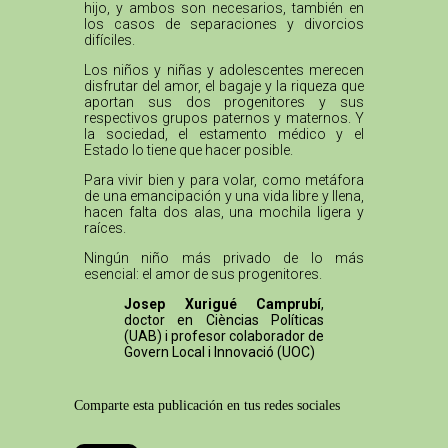
hijo, y ambos son necesarios, también en
los casos de separaciones y divorcios
difíciles.
Los niños y niñas y adolescentes merecen
disfrutar del amor, el bagaje y la riqueza que
aportan sus dos progenitores y sus
respectivos grupos paternos y maternos. Y
la sociedad, el estamento médico y el
Estado lo tiene que hacer posible.
Para vivir bien y para volar, como metáfora
de una emancipación y una vida libre y llena,
hacen falta dos alas, una mochila ligera y
raíces.
Ningún niño más privado de lo más
esencial: el amor de sus progenitores.
Josep Xurigué Camprubí
,
doctor en Cièncias Políticas
(UAB) i profesor colaborador de
Govern Local i Innovació (UOC)
Comparte esta publicación en tus redes sociales