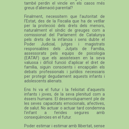
també perdin el vincle en els casos més
greus d’alienació parental?
Finalment, necessitem que l’autoritat de
l’Estat, des de la Fiscalia que ha de vetllar
per la protecció dels drets dels menors,
naturalment el síndic de greuges com a
comissionat del Parlament de Catalunya
pels drets de la infància i sens dubte el
Poder Judicial, jutges i magistrats
responsables dels Jutjats de Família,
assessorats pels equips de psicologia
(EATAF) que els assisteixen en la seva
valuosa i difícil funció d’aplicar el dret de
família, siguin conscients i encapçalin els
debats professionals i jurídics necessaris
per protegir degudament aquests infants i
adolescents alienats.
Ens hi va el futur i la felicitat d’aquests
infants i joves, de la seva plenitud com a
éssers humans. El desenvolupament ple de
les seves capacitats emocionals, afectives,
de salut. No actuar o actuar tard condemna
l’infant a ferides segures amb
conseqüències en el futur.
Poder estimar i estimar amb llibertat, sense