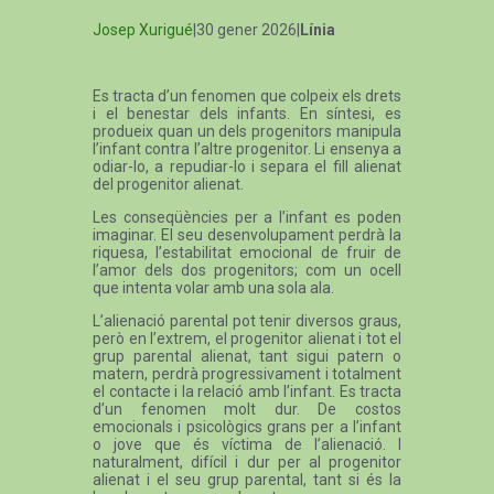
Josep Xurigué
|30 gener 2026|
Línia
Es tracta d’un fenomen que colpeix els drets
i el benestar dels infants. En síntesi, es
produeix quan un dels progenitors manipula
l’infant contra l’altre progenitor. Li ensenya a
odiar-lo, a repudiar-lo i separa el fill alienat
del progenitor alienat.
Les conseqüències per a l’infant es poden
imaginar. El seu desenvolupament perdrà la
riquesa, l’estabilitat emocional de fruir de
l’amor dels dos progenitors; com un ocell
que intenta volar amb una sola ala.
L’alienació parental pot tenir diversos graus,
però en l’extrem, el progenitor alienat i tot el
grup parental alienat, tant sigui patern o
matern, perdrà progressivament i totalment
el contacte i la relació amb l’infant. Es tracta
d’un fenomen molt dur. De costos
emocionals i psicològics grans per a l’infant
o jove que és víctima de l’alienació. I
naturalment, difícil i dur per al progenitor
alienat i el seu grup parental, tant si és la