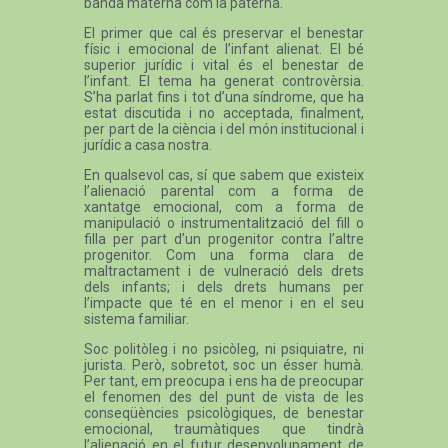
banda materna com la paterna.
El primer que cal és preservar el benestar
físic i emocional de l’infant alienat. El bé
superior jurídic i vital és el benestar de
l’infant. El tema ha generat controvèrsia.
S’ha parlat fins i tot d’una síndrome, que ha
estat discutida i no acceptada, finalment,
per part de la ciència i del món institucional i
jurídic a casa nostra.
En qualsevol cas, sí que sabem que existeix
l’alienació parental com a forma de
xantatge emocional, com a forma de
manipulació o instrumentalització del fill o
filla per part d’un progenitor contra l’altre
progenitor. Com una forma clara de
maltractament i de vulneració dels drets
dels infants; i dels drets humans per
l’impacte que té en el menor i en el seu
sistema familiar.
Soc politòleg i no psicòleg, ni psiquiatre, ni
jurista. Però, sobretot, soc un ésser humà.
Per tant, em preocupa i ens ha de preocupar
el fenomen des del punt de vista de les
conseqüències psicològiques, de benestar
emocional, traumàtiques que tindrà
l’alienació en el futur desenvolupament de