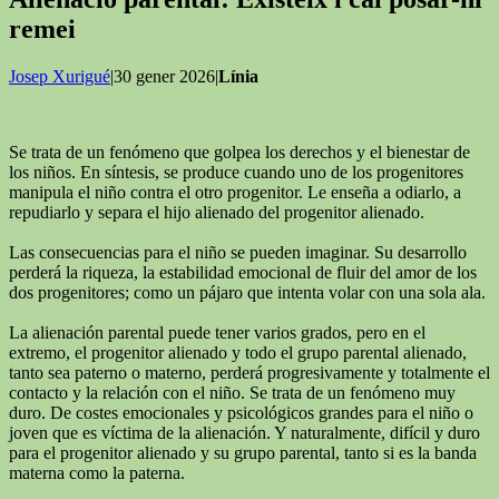
remei
Josep Xurigué
|30 gener 2026|
Línia
Se trata de un fenómeno que golpea los derechos y el bienestar de
los niños. En síntesis, se produce cuando uno de los progenitores
manipula el niño contra el otro progenitor. Le enseña a odiarlo, a
repudiarlo y separa el hijo alienado del progenitor alienado.
Las consecuencias para el niño se pueden imaginar. Su desarrollo
perderá la riqueza, la estabilidad emocional de fluir del amor de los
dos progenitores; como un pájaro que intenta volar con una sola ala.
La alienación parental puede tener varios grados, pero en el
extremo, el progenitor alienado y todo el grupo parental alienado,
tanto sea paterno o materno, perderá progresivamente y totalmente el
contacto y la relación con el niño. Se trata de un fenómeno muy
duro. De costes emocionales y psicológicos grandes para el niño o
joven que es víctima de la alienación. Y naturalmente, difícil y duro
para el progenitor alienado y su grupo parental, tanto si es la banda
materna como la paterna.