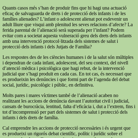
Quants casos més s’han de produir fins que hi hagi una actuació
eficaç de salvaguarda de drets i de protecció dels infants i de les
famílies alienades? L’infant o adolescent alienat pot esdevenir un
adult lliure que visqui amb plenitud les seves relacions d’afecte? La
ferida parental de l’alienació serà superada per l’infant? Podem
evitar com a societat aquesta vulneració greu dels drets dels infants
amb una intervenció protocol·litzada dels sistemes de salut i
protecció dels infants i dels Jutjats de Família?
Les respostes des de les ciències humanes i de la salut són múltiples
i dependran de cada infant, adolescent, del seu context, del nivell
d’atenció mèdica i psicològica que hagi rebut, de la intervenció
judicial que s’hagi produït en cada cas. En tot cas, és necessari que
es produeixin les denúncies i que formi part de l’agenda del debat
social, jurídic, psicològic i públic, en definitiva.
Molts pares i mares víctimes també de l’alienació acaben no
realitzant les accions de denúncia davant l’autoritat civil i judicial,
cansats de burocràcia, lentitud, falta d’eficàcia i, dut a l’extrem, fins i
tot d’incomprensió per part dels sistemes de salut i protecció dels
infants i dels drets de família.
Cal emprendre les accions de protecció necessàries i és urgent que
es produeixi un rigorós debat científic, polític i jurídic sobre el