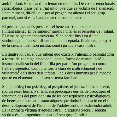
amb l’infant. Es tracta d’un fenomen molt dur. De costos emocionals
i psicològics grans per a l’infant o jove que és víctima de l’alienació.
I naturalment, difícil i dur per al progenitor alienat i el seu grup
parental, tant si és la banda materna com la paterna.
El primer que cal és preservar el benestar físic i emocional de
l’infant alienat. El bé superior jurídic i vital és el benestar de l’infant.
El tema ha generat controvèrsia. S’ha parlat fins i tot d’una
síndrome, que ha estat discutida i no acceptada, finalment, per part
de la ciència i del món institucional i jurídic a casa nostra.
En qualsevol cas, sí que sabem que existeix l’alienació parental com
a forma de xantatge emocional, com a forma de manipulació o
instrumentalització del fill o filla per part d’un progenitor contra
l’altre progenitor. Com una forma clara de maltractament i de
vulneració dels drets dels infants; i dels drets humans per l’impacte
que té en el menor i en el seu sistema familiar.
Soc politòleg i no psicòleg, ni psiquiatre, ni jurista. Però, sobretot,
soc un ésser humà. Per tant, em preocupa i ens ha de preocupar el
fenomen des del punt de vista de les conseqüències psicològiques,
de benestar emocional, traumàtiques que tindrà l’alienació en el futur
desenvolupament de l’infant i de l’adolescent que esdevindrà adult.
És la primera víctima d’aquest estrall, d’aquesta xacra. I segona
víctima és el progenitor alienat i el seu grup familiar.