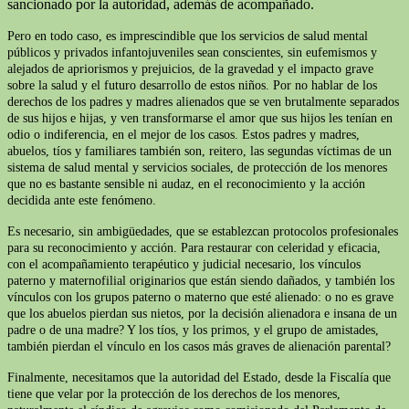
sancionado por la autoridad, además de acompañado.
Pero en todo caso, es imprescindible que los servicios de salud mental
públicos y privados infantojuveniles sean conscientes, sin eufemismos y
alejados de apriorismos y prejuicios, de la gravedad y el impacto grave
sobre la salud y el futuro desarrollo de estos niños. Por no hablar de los
derechos de los padres y madres alienados que se ven brutalmente separados
de sus hijos e hijas, y ven transformarse el amor que sus hijos les tenían en
odio o indiferencia, en el mejor de los casos. Estos padres y madres,
abuelos, tíos y familiares también son, reitero, las segundas víctimas de un
sistema de salud mental y servicios sociales, de protección de los menores
que no es bastante sensible ni audaz, en el reconocimiento y la acción
decidida ante este fenómeno.
Es necesario, sin ambigüedades, que se establezcan protocolos profesionales
para su reconocimiento y acción. Para restaurar con celeridad y eficacia,
con el acompañamiento terapéutico y judicial necesario, los vínculos
paterno y maternofilial originarios que están siendo dañados, y también los
vínculos con los grupos paterno o materno que esté alienado: o no es grave
que los abuelos pierdan sus nietos, por la decisión alienadora e insana de un
padre o de una madre? Y los tíos, y los primos, y el grupo de amistades,
también pierdan el vínculo en los casos más graves de alienación parental?
Finalmente, necesitamos que la autoridad del Estado, desde la Fiscalía que
tiene que velar por la protección de los derechos de los menores,