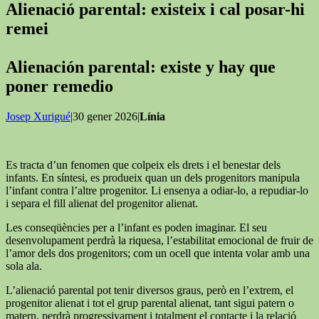
Alienació parental: existeix i cal posar-hi
remei
Alienación parental: existe y hay que
poner remedio
Josep Xurigué
|30 gener 2026|
Línia
Es tracta d’un fenomen que colpeix els drets i el benestar dels
infants. En síntesi, es produeix quan un dels progenitors manipula
l’infant contra l’altre progenitor. Li ensenya a odiar-lo, a repudiar-lo
i separa el fill alienat del progenitor alienat.
Les conseqüències per a l’infant es poden imaginar. El seu
desenvolupament perdrà la riquesa, l’estabilitat emocional de fruir de
l’amor dels dos progenitors; com un ocell que intenta volar amb una
sola ala.
L’alienació parental pot tenir diversos graus, però en l’extrem, el
progenitor alienat i tot el grup parental alienat, tant sigui patern o
matern, perdrà progressivament i totalment el contacte i la relació