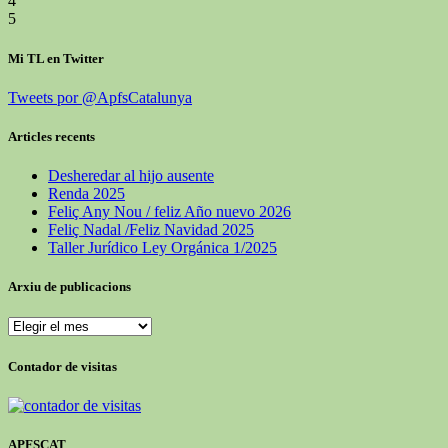
4
5
Mi TL en Twitter
Tweets por @ApfsCatalunya
Articles recents
Desheredar al hijo ausente
Renda 2025
Feliç Any Nou / feliz Año nuevo 2026
Feliç Nadal /Feliz Navidad 2025
Taller Jurídico Ley Orgánica 1/2025
Arxiu de publicacions
Arxiu
de
publicacions
Contador de visitas
APFSCAT