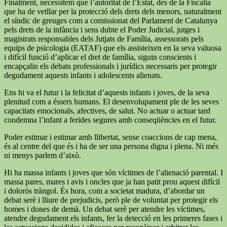
Finalment, necessitem que l’autoritat de l’Estat, des de la Fiscalia
que ha de vetllar per la protecció dels drets dels menors, naturalment
el síndic de greuges com a comissionat del Parlament de Catalunya
pels drets de la infància i sens dubte el Poder Judicial, jutges i
magistrats responsables dels Jutjats de Família, assessorats pels
equips de psicologia (EATAF) que els assisteixen en la seva valuosa
i difícil funció d’aplicar el dret de família, siguin conscients i
encapçalin els debats professionals i jurídics necessaris per protegir
degudament aquests infants i adolescents alienats.
Ens hi va el futur i la felicitat d’aquests infants i joves, de la seva
plenitud com a éssers humans. El desenvolupament ple de les seves
capacitats emocionals, afectives, de salut. No actuar o actuar tard
condemna l’infant a ferides segures amb conseqüències en el futur.
Poder estimar i estimar amb llibertat, sense coaccions de cap mena,
és al centre del que és i ha de ser una persona digna i plena. Ni més
ni menys parlem d’això.
Hi ha massa infants i joves que són víctimes de l’alienació parental. I
massa pares, mares i avis i oncles que ja han patit prou aquest difícil
i dolorós tràngol. És hora, com a societat madura, d’abordar un
debat serè i lliure de prejudicis, però ple de voluntat per protegir els
homes i dones de demà. Un debat serè per atendre les víctimes,
atendre degudament els infants, fer la detecció en les primeres fases i