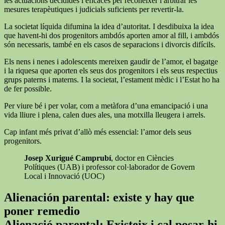
les actuacions decidides i eficaces per reconèixer i arbitrar les
mesures terapèutiques i judicials suficients per revertir-la.
La societat líquida difumina la idea d’autoritat. I desdibuixa la idea
que havent-hi dos progenitors ambdós aporten amor al fill, i ambdós
són necessaris, també en els casos de separacions i divorcis difícils.
Els nens i nenes i adolescents mereixen gaudir de l’amor, el bagatge
i la riquesa que aporten els seus dos progenitors i els seus respectius
grups paterns i materns. I la societat, l’estament mèdic i l’Estat ho ha
de fer possible.
Per viure bé i per volar, com a metàfora d’una emancipació i una
vida lliure i plena, calen dues ales, una motxilla lleugera i arrels.
Cap infant més privat d’allò més essencial: l’amor dels seus
progenitors.
Josep Xurigué Camprubí
, doctor en Ciències
Polítiques (UAB) i professor col·laborador de Govern
Local i Innovació (UOC)
Alienación parental: existe y hay que
poner remedio
Alienació parental: Existeix i cal posar-hi