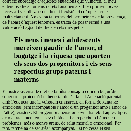
correcte abordatge d’aquestes situacions que vulneren, al meu
entendre, drets humans i drets fonamentals. I, en primer lloc, és
necessari visibilitzar socialment l’existència d’aquest cruel
maltractament. No es tracta només del perímetre o de la prevalença,
de l’abast d’aquest fenomen, es tracta de posar remei a una
vulneració flagrant de drets en els més petits.
Els nens i nenes i adolescents
mereixen gaudir de l’amor, el
bagatge i la riquesa que aporten
els seus dos progenitors i els seus
respectius grups paterns i
materns
El nostre sistema de dret de família consagra com un bé jurídic
superior la protecció i el benestar de l’infant. L’alienació parental
amb l’etiqueta que la vulguem emmarcar, en forma de xantatge
emocional (fent incompatible l’amor d’un progenitor amb l’amor de
l’altre), existeix. El progenitor alienador sovint ha rebut aquest tipus
de maltractament en la seva infància i el repeteix, o bé mostra
problemes, més o menys greus, de salut mental o emocional. Per
tant, també ha de ser atès i acompanyat. I si no cessa el seu