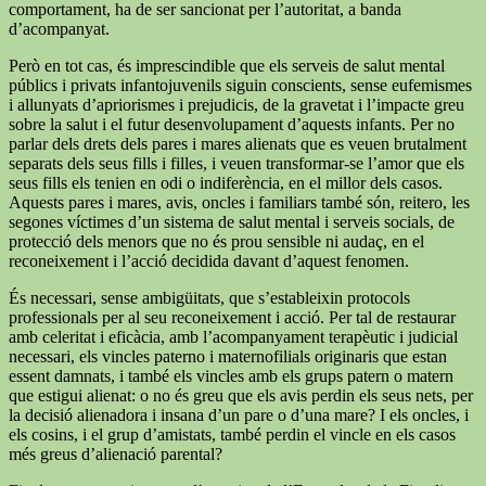
comportament, ha de ser sancionat per l’autoritat, a banda
d’acompanyat.
Però en tot cas, és imprescindible que els serveis de salut mental
públics i privats infantojuvenils siguin conscients, sense eufemismes
i allunyats d’apriorismes i prejudicis, de la gravetat i l’impacte greu
sobre la salut i el futur desenvolupament d’aquests infants. Per no
parlar dels drets dels pares i mares alienats que es veuen brutalment
separats dels seus fills i filles, i veuen transformar-se l’amor que els
seus fills els tenien en odi o indiferència, en el millor dels casos.
Aquests pares i mares, avis, oncles i familiars també són, reitero, les
segones víctimes d’un sistema de salut mental i serveis socials, de
protecció dels menors que no és prou sensible ni audaç, en el
reconeixement i l’acció decidida davant d’aquest fenomen.
És necessari, sense ambigüitats, que s’estableixin protocols
professionals per al seu reconeixement i acció. Per tal de restaurar
amb celeritat i eficàcia, amb l’acompanyament terapèutic i judicial
necessari, els vincles paterno i maternofilials originaris que estan
essent damnats, i també els vincles amb els grups patern o matern
que estigui alienat: o no és greu que els avis perdin els seus nets, per
la decisió alienadora i insana d’un pare o d’una mare? I els oncles, i
els cosins, i el grup d’amistats, també perdin el vincle en els casos
més greus d’alienació parental?