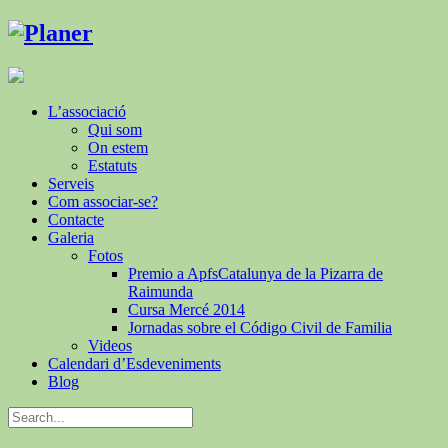
L’associació
Qui som
On estem
Estatuts
Serveis
Com associar-se?
Contacte
Galeria
Fotos
Premio a ApfsCatalunya de la Pizarra de
Raimunda
Cursa Mercé 2014
Jornadas sobre el Código Civil de Familia
Videos
Calendari d’Esdeveniments
Blog