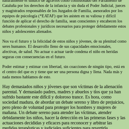
naturalmente el síndico de agravios como comisionado del Parlamento de
Cataluña por los derechos de la infancia y sin duda el Poder Judicial, jueces
y magistrados responsables de los Juzgados de Familia, asesorados por los
equipos de psicología (*EATAF) que les asisten en su valiosa y difícil
función de aplicar el derecho de familia, sean conscientes y encabecen los
debates profesionales y jurídicos necesarios para proteger debidamente estos
niños y adolescentes alienados.
Nos va el futuro y la felicidad de estos niños y jóvenes, de su plenitud como
seres humanos. El desarrollo lleno de sus capacidades emocionales,
afectivas, de salud. No actuar o actuar tarde condena el niño en heridas
seguras con consecuencias en el futuro.
Poder estimar y estimar con libertad, sin coacciones de ningún tipo, está en
el centro del que es y tiene que ser una persona digna y llena. Nada más y
nada menos hablamos de esto.
Hay demasiados niños y jóvenes que son víctimas de la alienación
parental. Y demasiado padres, madres y abuelos y tíos que ya han
sufrido bastante este difícil y doloroso trance. Es hora, como
sociedad madura, de abordar un debate sereno y libro de prejuicios,
pero pleno de voluntad para proteger los hombres y mujeres de
mañana. Un debate sereno para atender las víctimas, atender
debidamente los niños, hacer la detección en las primeras fases y las
actuaciones decididas y eficaces para reconocer y arbitrar las
medidas terapéuticas y judiciales suficientes para revertirla.