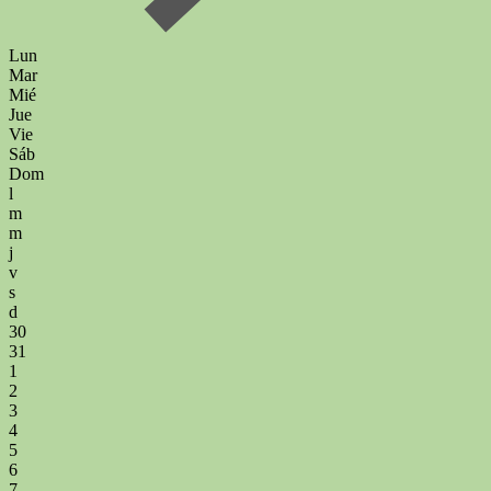
Lun
Mar
Mié
Jue
Vie
Sáb
Dom
l
m
m
j
v
s
d
30
31
1
2
3
4
5
6
7