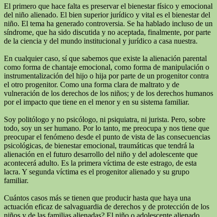
El primero que hace falta es preservar el bienestar físico y emocional
del niño alienado. El bien superior jurídico y vital es el bienestar del
niño. El tema ha generado controversia. Se ha hablado incluso de un
síndrome, que ha sido discutida y no aceptada, finalmente, por parte
de la ciencia y del mundo institucional y jurídico a casa nuestra.
En cualquier caso, sí que sabemos que existe la alienación parental
como forma de chantaje emocional, como forma de manipulación o
instrumentalización del hijo o hija por parte de un progenitor contra
el otro progenitor. Como una forma clara de maltrato y de
vulneración de los derechos de los niños; y de los derechos humanos
por el impacto que tiene en el menor y en su sistema familiar.
Soy politólogo y no psicólogo, ni psiquiatra, ni jurista. Pero, sobre
todo, soy un ser humano. Por lo tanto, me preocupa y nos tiene que
preocupar el fenómeno desde el punto de vista de las consecuencias
psicológicas, de bienestar emocional, traumáticas que tendrá la
alienación en el futuro desarrollo del niño y del adolescente que
acontecerá adulto. Es la primera víctima de este estrago, de esta
lacra. Y segunda víctima es el progenitor alienado y su grupo
familiar.
Cuántos casos más se tienen que producir hasta que haya una
actuación eficaz de salvaguardia de derechos y de protección de los
niños y de las familias alienadas? El niño o adolescente alienado