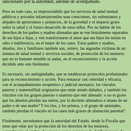
sancionado por la autoridad, además de acompañado.
Pero en todo caso, es imprescindible que los servicios de salud mental
públicos y privados infantojuveniles sean conscientes, sin eufemismos y
alejados de apriorismos y prejuicios, de la gravedad y el impacto grave
sobre la salud y el futuro desarrollo de estos niños. Por no hablar de los
derechos de los padres y madres alienados que se ven brutalmente separados
de sus hijos e hijas, y ven transformarse el amor que sus hijos les tenían en
odio o indiferencia, en el mejor de los casos. Estos padres y madres,
abuelos, tíos y familiares también son, reitero, las segundas víctimas de un
sistema de salud mental y servicios sociales, de protección de los menores
que no es bastante sensible ni audaz, en el reconocimiento y la acción
decidida ante este fenómeno.
Es necesario, sin ambigüedades, que se establezcan protocolos profesionales
para su reconocimiento y acción. Para restaurar con celeridad y eficacia,
con el acompañamiento terapéutico y judicial necesario, los vínculos
paterno y maternofilial originarios que están siendo dañados, y también los
vínculos con los grupos paterno o materno que esté alienado: o no es grave
que los abuelos pierdan sus nietos, por la decisión alienadora e insana de un
padre o de una madre? Y los tíos, y los primos, y el grupo de amistades,
también pierdan el vínculo en los casos más graves de alienación parental?
Finalmente, necesitamos que la autoridad del Estado, desde la Fiscalía que
tiene que velar por la protección de los derechos de los menores,