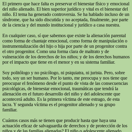
El primero que hace falta es preservar el bienestar físico y emocional
del niño alienado. El bien superior jurídico y vital es el bienestar del
niño. El tema ha generado controversia. Se ha hablado incluso de un
síndrome, que ha sido discutida y no aceptada, finalmente, por parte
de la ciencia y del mundo institucional y jurídico a casa nuestra.
En cualquier caso, sí que sabemos que existe la alienación parental
como forma de chantaje emocional, como forma de manipulación o
instrumentalización del hijo o hija por parte de un progenitor contra
el otro progenitor. Como una forma clara de maltrato y de
vulneración de los derechos de los niños; y de los derechos humanos
por el impacto que tiene en el menor y en su sistema familiar.
Soy politólogo y no psicólogo, ni psiquiatra, ni jurista. Pero, sobre
todo, soy un ser humano. Por lo tanto, me preocupa y nos tiene que
preocupar el fenómeno desde el punto de vista de las consecuencias
psicológicas, de bienestar emocional, traumáticas que tendrá la
alienación en el futuro desarrollo del niño y del adolescente que
acontecerá adulto. Es la primera víctima de este estrago, de esta
lacra. Y segunda víctima es el progenitor alienado y su grupo
familiar.
Cuántos casos más se tienen que producir hasta que haya una
actuación eficaz de salvaguardia de derechos y de protección de los
niños y de las familias alienadas? El niño o adolescente alienado