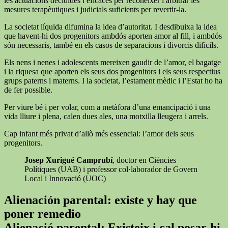
les actuacions decidides i eficaces per reconèixer i arbitrar les
mesures terapèutiques i judicials suficients per revertir-la.
La societat líquida difumina la idea d’autoritat. I desdibuixa la idea
que havent-hi dos progenitors ambdós aporten amor al fill, i ambdós
són necessaris, també en els casos de separacions i divorcis difícils.
Els nens i nenes i adolescents mereixen gaudir de l’amor, el bagatge
i la riquesa que aporten els seus dos progenitors i els seus respectius
grups paterns i materns. I la societat, l’estament mèdic i l’Estat ho ha
de fer possible.
Per viure bé i per volar, com a metàfora d’una emancipació i una
vida lliure i plena, calen dues ales, una motxilla lleugera i arrels.
Cap infant més privat d’allò més essencial: l’amor dels seus
progenitors.
Josep Xurigué Camprubí
, doctor en Ciències
Polítiques (UAB) i professor col·laborador de Govern
Local i Innovació (UOC)
Alienación parental: existe y hay que
poner remedio
Alienació parental: Existeix i cal posar-hi