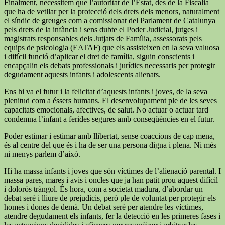
Finalment, necessitem que l’autoritat de l’Estat, des de la Fiscalia
que ha de vetllar per la protecció dels drets dels menors, naturalment
el síndic de greuges com a comissionat del Parlament de Catalunya
pels drets de la infància i sens dubte el Poder Judicial, jutges i
magistrats responsables dels Jutjats de Família, assessorats pels
equips de psicologia (EATAF) que els assisteixen en la seva valuosa
i difícil funció d’aplicar el dret de família, siguin conscients i
encapçalin els debats professionals i jurídics necessaris per protegir
degudament aquests infants i adolescents alienats.
Ens hi va el futur i la felicitat d’aquests infants i joves, de la seva
plenitud com a éssers humans. El desenvolupament ple de les seves
capacitats emocionals, afectives, de salut. No actuar o actuar tard
condemna l’infant a ferides segures amb conseqüències en el futur.
Poder estimar i estimar amb llibertat, sense coaccions de cap mena,
és al centre del que és i ha de ser una persona digna i plena. Ni més
ni menys parlem d’això.
Hi ha massa infants i joves que són víctimes de l’alienació parental. I
massa pares, mares i avis i oncles que ja han patit prou aquest difícil
i dolorós tràngol. És hora, com a societat madura, d’abordar un
debat serè i lliure de prejudicis, però ple de voluntat per protegir els
homes i dones de demà. Un debat serè per atendre les víctimes,
atendre degudament els infants, fer la detecció en les primeres fases i