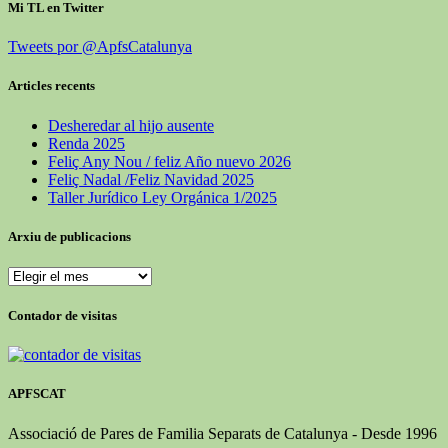
Mi TL en Twitter
Tweets por @ApfsCatalunya
Articles recents
Desheredar al hijo ausente
Renda 2025
Feliç Any Nou / feliz Año nuevo 2026
Feliç Nadal /Feliz Navidad 2025
Taller Jurídico Ley Orgánica 1/2025
Arxiu de publicacions
Arxiu
de
publicacions
Contador de visitas
APFSCAT
Associació de Pares de Familia Separats de Catalunya - Desde 1996