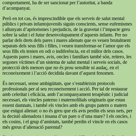
comportament, ha de ser sancionat per l’autoritat, a banda
d’acompanyat.
Però en tot cas, és imprescindible que els serveis de salut mental
públics i privats infantojuvenils siguin conscients, sense eufemismes
i allunyats d’apriorismes i prejudicis, de la gravetat i l’impacte greu
sobre la salut i el futur desenvolupament d’aquests infants. Per no
parlar dels drets dels pares i mares alienats que es veuen brutalment
separats dels seus fills i filles, i veuen transformar-se l’amor que els
seus fills els tenien en odi o indiferència, en el millor dels casos.
Aquests pares i mares, avis, oncles i familiars també són, reitero, les
segones víctimes d’un sistema de salut mental i serveis socials, de
protecció dels menors que no és prou sensible ni audaç, en el
reconeixement i l’acció decidida davant d’aquest fenomen.
És necessari, sense ambigüitats, que s’estableixin protocols
professionals per al seu reconeixement i acció. Per tal de restaurar
amb celeritat i eficàcia, amb l’acompanyament terapèutic i judicial
necessari, els vincles paterno i maternofilials originaris que estan
essent damnats, i també els vincles amb els grups patern o matern
que estigui alienat: o no és greu que els avis perdin els seus nets, per
la decisió alienadora i insana d’un pare o d’una mare? I els oncles, i
els cosins, i el grup d’amistats, també perdin el vincle en els casos
més greus d’alienació parental?