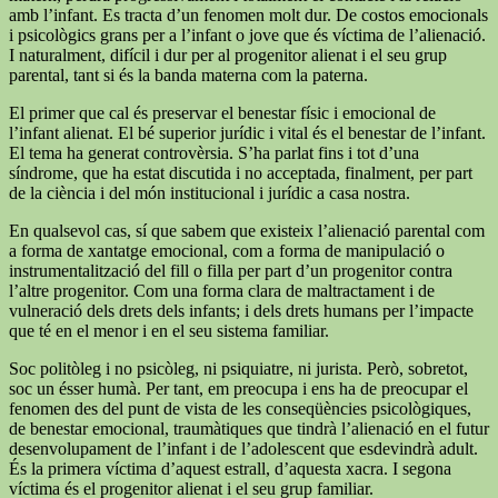
amb l’infant. Es tracta d’un fenomen molt dur. De costos emocionals
i psicològics grans per a l’infant o jove que és víctima de l’alienació.
I naturalment, difícil i dur per al progenitor alienat i el seu grup
parental, tant si és la banda materna com la paterna.
El primer que cal és preservar el benestar físic i emocional de
l’infant alienat. El bé superior jurídic i vital és el benestar de l’infant.
El tema ha generat controvèrsia. S’ha parlat fins i tot d’una
síndrome, que ha estat discutida i no acceptada, finalment, per part
de la ciència i del món institucional i jurídic a casa nostra.
En qualsevol cas, sí que sabem que existeix l’alienació parental com
a forma de xantatge emocional, com a forma de manipulació o
instrumentalització del fill o filla per part d’un progenitor contra
l’altre progenitor. Com una forma clara de maltractament i de
vulneració dels drets dels infants; i dels drets humans per l’impacte
que té en el menor i en el seu sistema familiar.
Soc politòleg i no psicòleg, ni psiquiatre, ni jurista. Però, sobretot,
soc un ésser humà. Per tant, em preocupa i ens ha de preocupar el
fenomen des del punt de vista de les conseqüències psicològiques,
de benestar emocional, traumàtiques que tindrà l’alienació en el futur
desenvolupament de l’infant i de l’adolescent que esdevindrà adult.
És la primera víctima d’aquest estrall, d’aquesta xacra. I segona
víctima és el progenitor alienat i el seu grup familiar.