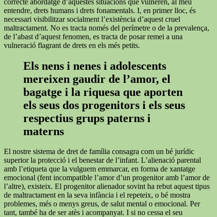
correcte abordatge d’aquestes situacions que vulneren, al meu
entendre, drets humans i drets fonamentals. I, en primer lloc, és
necessari visibilitzar socialment l’existència d’aquest cruel
maltractament. No es tracta només del perímetre o de la prevalença,
de l’abast d’aquest fenomen, es tracta de posar remei a una
vulneració flagrant de drets en els més petits.
Els nens i nenes i adolescents
mereixen gaudir de l’amor, el
bagatge i la riquesa que aporten
els seus dos progenitors i els seus
respectius grups paterns i
materns
El nostre sistema de dret de família consagra com un bé jurídic
superior la protecció i el benestar de l’infant. L’alienació parental
amb l’etiqueta que la vulguem emmarcar, en forma de xantatge
emocional (fent incompatible l’amor d’un progenitor amb l’amor de
l’altre), existeix. El progenitor alienador sovint ha rebut aquest tipus
de maltractament en la seva infància i el repeteix, o bé mostra
problemes, més o menys greus, de salut mental o emocional. Per
tant, també ha de ser atès i acompanyat. I si no cessa el seu