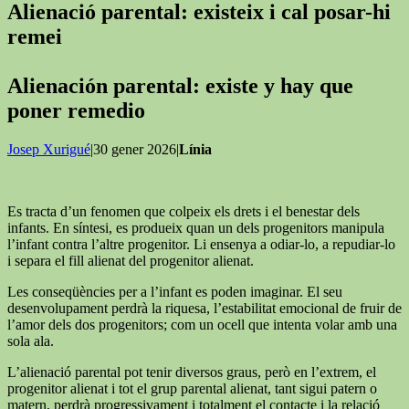
Alienació parental: existeix i cal posar-hi
remei
Alienación parental: existe y hay que
poner remedio
Josep Xurigué
|30 gener 2026|
Línia
Es tracta d’un fenomen que colpeix els drets i el benestar dels
infants. En síntesi, es produeix quan un dels progenitors manipula
l’infant contra l’altre progenitor. Li ensenya a odiar-lo, a repudiar-lo
i separa el fill alienat del progenitor alienat.
Les conseqüències per a l’infant es poden imaginar. El seu
desenvolupament perdrà la riquesa, l’estabilitat emocional de fruir de
l’amor dels dos progenitors; com un ocell que intenta volar amb una
sola ala.
L’alienació parental pot tenir diversos graus, però en l’extrem, el
progenitor alienat i tot el grup parental alienat, tant sigui patern o
matern, perdrà progressivament i totalment el contacte i la relació