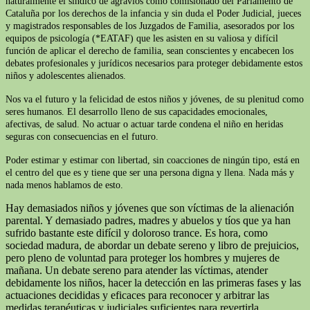
naturalmente el síndico de agravios como comisionado del Parlamento de
Cataluña por los derechos de la infancia y sin duda el Poder Judicial, jueces
y magistrados responsables de los Juzgados de Familia, asesorados por los
equipos de psicología (*EATAF) que les asisten en su valiosa y difícil
función de aplicar el derecho de familia, sean conscientes y encabecen los
debates profesionales y jurídicos necesarios para proteger debidamente estos
niños y adolescentes alienados.
Nos va el futuro y la felicidad de estos niños y jóvenes, de su plenitud como
seres humanos. El desarrollo lleno de sus capacidades emocionales,
afectivas, de salud. No actuar o actuar tarde condena el niño en heridas
seguras con consecuencias en el futuro.
Poder estimar y estimar con libertad, sin coacciones de ningún tipo, está en
el centro del que es y tiene que ser una persona digna y llena. Nada más y
nada menos hablamos de esto.
Hay demasiados niños y jóvenes que son víctimas de la alienación
parental. Y demasiado padres, madres y abuelos y tíos que ya han
sufrido bastante este difícil y doloroso trance. Es hora, como
sociedad madura, de abordar un debate sereno y libro de prejuicios,
pero pleno de voluntad para proteger los hombres y mujeres de
mañana. Un debate sereno para atender las víctimas, atender
debidamente los niños, hacer la detección en las primeras fases y las
actuaciones decididas y eficaces para reconocer y arbitrar las
medidas terapéuticas y judiciales suficientes para revertirla.