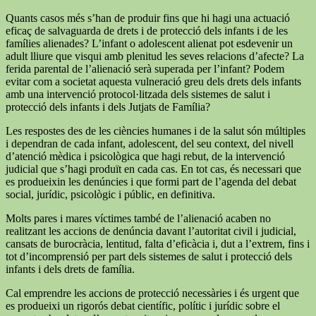
Quants casos més s’han de produir fins que hi hagi una actuació
eficaç de salvaguarda de drets i de protecció dels infants i de les
famílies alienades? L’infant o adolescent alienat pot esdevenir un
adult lliure que visqui amb plenitud les seves relacions d’afecte? La
ferida parental de l’alienació serà superada per l’infant? Podem
evitar com a societat aquesta vulneració greu dels drets dels infants
amb una intervenció protocol·litzada dels sistemes de salut i
protecció dels infants i dels Jutjats de Família?
Les respostes des de les ciències humanes i de la salut són múltiples
i dependran de cada infant, adolescent, del seu context, del nivell
d’atenció mèdica i psicològica que hagi rebut, de la intervenció
judicial que s’hagi produït en cada cas. En tot cas, és necessari que
es produeixin les denúncies i que formi part de l’agenda del debat
social, jurídic, psicològic i públic, en definitiva.
Molts pares i mares víctimes també de l’alienació acaben no
realitzant les accions de denúncia davant l’autoritat civil i judicial,
cansats de burocràcia, lentitud, falta d’eficàcia i, dut a l’extrem, fins i
tot d’incomprensió per part dels sistemes de salut i protecció dels
infants i dels drets de família.
Cal emprendre les accions de protecció necessàries i és urgent que
es produeixi un rigorós debat científic, polític i jurídic sobre el