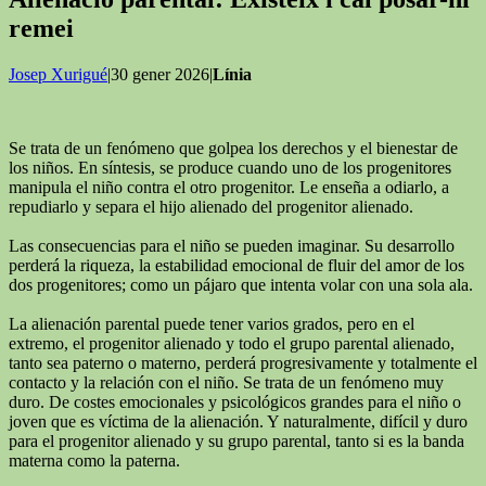
remei
Josep Xurigué
|30 gener 2026|
Línia
Se trata de un fenómeno que golpea los derechos y el bienestar de
los niños. En síntesis, se produce cuando uno de los progenitores
manipula el niño contra el otro progenitor. Le enseña a odiarlo, a
repudiarlo y separa el hijo alienado del progenitor alienado.
Las consecuencias para el niño se pueden imaginar. Su desarrollo
perderá la riqueza, la estabilidad emocional de fluir del amor de los
dos progenitores; como un pájaro que intenta volar con una sola ala.
La alienación parental puede tener varios grados, pero en el
extremo, el progenitor alienado y todo el grupo parental alienado,
tanto sea paterno o materno, perderá progresivamente y totalmente el
contacto y la relación con el niño. Se trata de un fenómeno muy
duro. De costes emocionales y psicológicos grandes para el niño o
joven que es víctima de la alienación. Y naturalmente, difícil y duro
para el progenitor alienado y su grupo parental, tanto si es la banda
materna como la paterna.