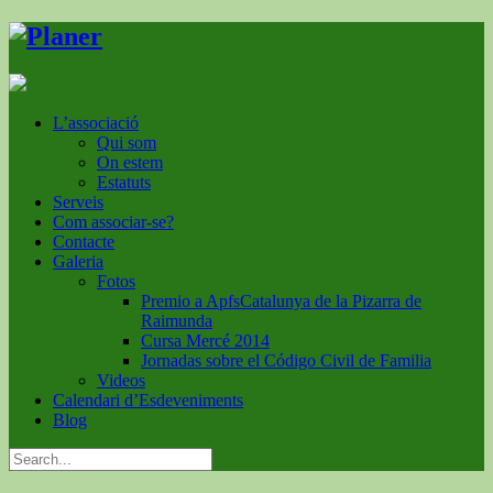
L’associació
Qui som
On estem
Estatuts
Serveis
Com associar-se?
Contacte
Galeria
Fotos
Premio a ApfsCatalunya de la Pizarra de
Raimunda
Cursa Mercé 2014
Jornadas sobre el Código Civil de Familia
Videos
Calendari d’Esdeveniments
Blog