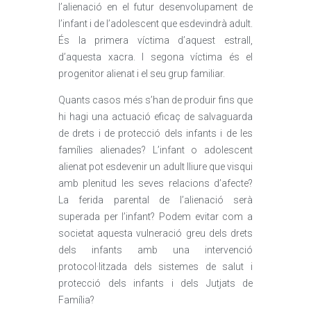
l’alienació en el futur desenvolupament de
l’infant i de l’adolescent que esdevindrà adult.
És la primera víctima d’aquest estrall,
d’aquesta xacra. I segona víctima és el
progenitor alienat i el seu grup familiar.
Quants casos més s’han de produir fins que
hi hagi una actuació eficaç de salvaguarda
de drets i de protecció dels infants i de les
famílies alienades? L’infant o adolescent
alienat pot esdevenir un adult lliure que visqui
amb plenitud les seves relacions d’afecte?
La ferida parental de l’alienació serà
superada per l’infant? Podem evitar com a
societat aquesta vulneració greu dels drets
dels infants amb una intervenció
protocol·litzada dels sistemes de salut i
protecció dels infants i dels Jutjats de
Família?