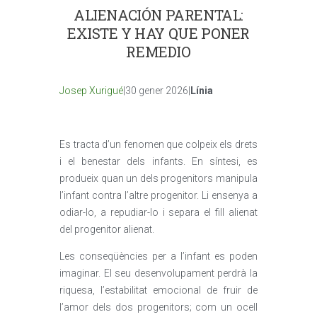
ALIENACIÓN PARENTAL:
EXISTE Y HAY QUE PONER
REMEDIO
Josep Xurigué
|30 gener 2026|
Línia
Es tracta d’un fenomen que colpeix els drets
i el benestar dels infants. En síntesi, es
produeix quan un dels progenitors manipula
l’infant contra l’altre progenitor. Li ensenya a
odiar-lo, a repudiar-lo i separa el fill alienat
del progenitor alienat.
Les conseqüències per a l’infant es poden
imaginar. El seu desenvolupament perdrà la
riquesa, l’estabilitat emocional de fruir de
l’amor dels dos progenitors; com un ocell