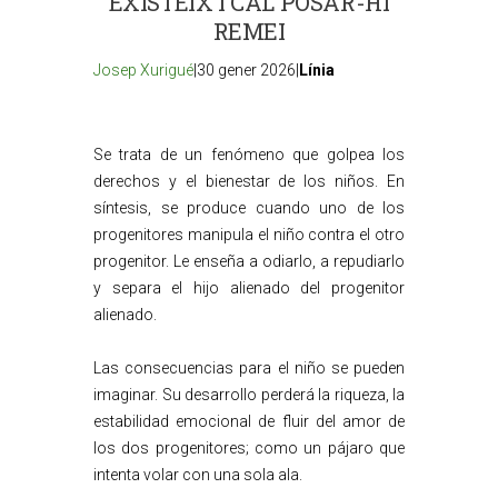
EXISTEIX I CAL POSAR-HI
REMEI
Josep Xurigué
|30 gener 2026|
Línia
Se trata de un fenómeno que golpea los
derechos y el bienestar de los niños. En
síntesis, se produce cuando uno de los
progenitores manipula el niño contra el otro
progenitor. Le enseña a odiarlo, a repudiarlo
y separa el hijo alienado del progenitor
alienado.
Las consecuencias para el niño se pueden
imaginar. Su desarrollo perderá la riqueza, la
estabilidad emocional de fluir del amor de
los dos progenitores; como un pájaro que
intenta volar con una sola ala.