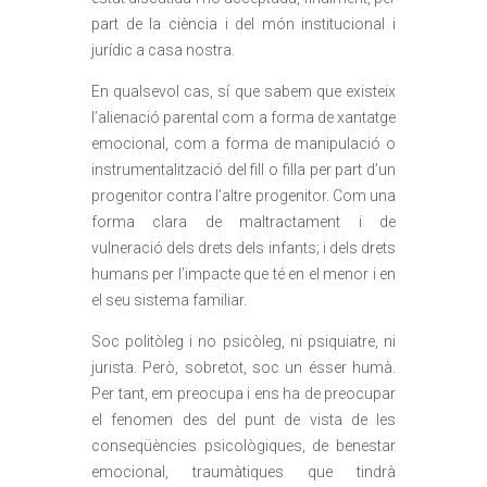
part de la ciència i del món institucional i
jurídic a casa nostra.
En qualsevol cas, sí que sabem que existeix
l’alienació parental com a forma de xantatge
emocional, com a forma de manipulació o
instrumentalització del fill o filla per part d’un
progenitor contra l’altre progenitor. Com una
forma clara de maltractament i de
vulneració dels drets dels infants; i dels drets
humans per l’impacte que té en el menor i en
el seu sistema familiar.
Soc politòleg i no psicòleg, ni psiquiatre, ni
jurista. Però, sobretot, soc un ésser humà.
Per tant, em preocupa i ens ha de preocupar
el fenomen des del punt de vista de les
conseqüències psicològiques, de benestar
emocional, traumàtiques que tindrà