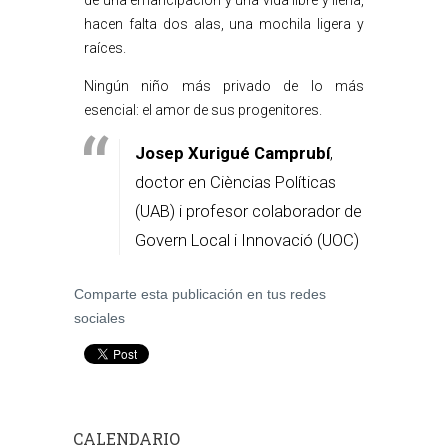
de una emancipación y una vida libre y llena,
hacen falta dos alas, una mochila ligera y
raíces.
Ningún niño más privado de lo más
esencial: el amor de sus progenitores.
Josep Xurigué Camprubí
,
doctor en Cièncias Políticas
(UAB) i profesor colaborador de
Govern Local i Innovació (UOC)
Comparte esta publicación en tus redes
sociales
CALENDARIO