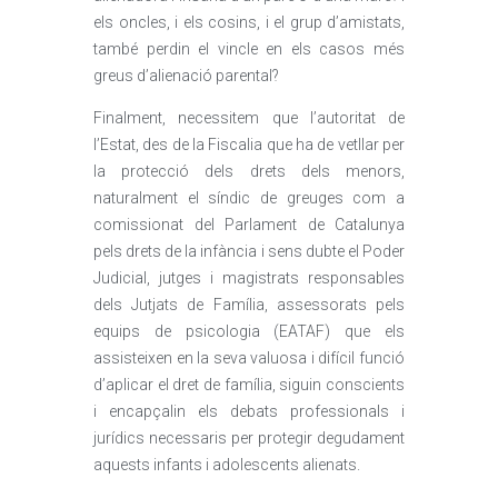
els oncles, i els cosins, i el grup d’amistats,
també perdin el vincle en els casos més
greus d’alienació parental?
Finalment, necessitem que l’autoritat de
l’Estat, des de la Fiscalia que ha de vetllar per
la protecció dels drets dels menors,
naturalment el síndic de greuges com a
comissionat del Parlament de Catalunya
pels drets de la infància i sens dubte el Poder
Judicial, jutges i magistrats responsables
dels Jutjats de Família, assessorats pels
equips de psicologia (EATAF) que els
assisteixen en la seva valuosa i difícil funció
d’aplicar el dret de família, siguin conscients
i encapçalin els debats professionals i
jurídics necessaris per protegir degudament
aquests infants i adolescents alienats.