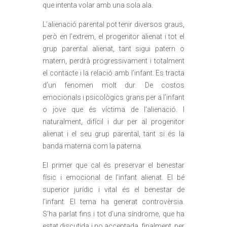
que intenta volar amb una sola ala.
L’alienació parental pot tenir diversos graus,
però en l’extrem, el progenitor alienat i tot el
grup parental alienat, tant sigui patern o
matern, perdrà progressivament i totalment
el contacte i la relació amb l’infant. Es tracta
d’un fenomen molt dur. De costos
emocionals i psicològics grans per a l’infant
o jove que és víctima de l’alienació. I
naturalment, difícil i dur per al progenitor
alienat i el seu grup parental, tant si és la
banda materna com la paterna.
El primer que cal és preservar el benestar
físic i emocional de l’infant alienat. El bé
superior jurídic i vital és el benestar de
l’infant. El tema ha generat controvèrsia.
S’ha parlat fins i tot d’una síndrome, que ha
estat discutida i no acceptada, finalment, per