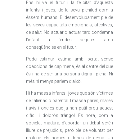
Ens hi va el futur i la felicitat d’aquests
infants i joves, de la seva plenitud com a
éssers humans. El desenvolupament ple de
les seves capacitats emocionals, afectives,
de salut. No actuar o actuar tard condemna
l’infant a ferides segures amb
conseqüències en el futur.
Poder estimar i estimar amb llibertat, sense
coaccions de cap mena, és al centre del que
és i ha de ser una persona digna i plena. Ni
més ni menys parlem d’això.
Hi ha massa infants i joves que són víctimes
de l’alienació parental. I massa pares, mares
i avis i oncles que ja han patit prou aquest
difícil i dolorós tràngol. És hora, com a
societat madura, d’abordar un debat serè i
lliure de prejudicis, però ple de voluntat per
protegir els homes i dones de demà. Un