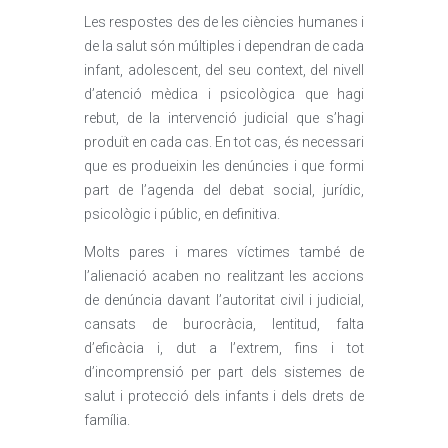
Les respostes des de les ciències humanes i
de la salut són múltiples i dependran de cada
infant, adolescent, del seu context, del nivell
d’atenció mèdica i psicològica que hagi
rebut, de la intervenció judicial que s’hagi
produït en cada cas. En tot cas, és necessari
que es produeixin les denúncies i que formi
part de l’agenda del debat social, jurídic,
psicològic i públic, en definitiva.
Molts pares i mares víctimes també de
l’alienació acaben no realitzant les accions
de denúncia davant l’autoritat civil i judicial,
cansats de burocràcia, lentitud, falta
d’eficàcia i, dut a l’extrem, fins i tot
d’incomprensió per part dels sistemes de
salut i protecció dels infants i dels drets de
família.