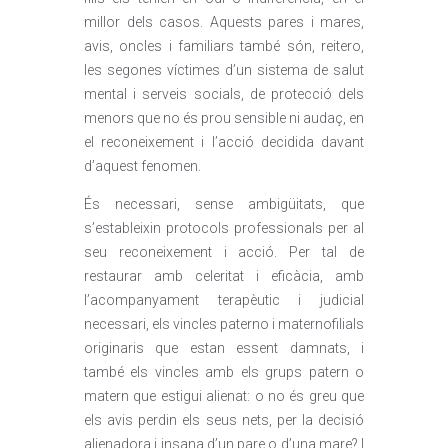
millor dels casos. Aquests pares i mares,
avis, oncles i familiars també són, reitero,
les segones víctimes d’un sistema de salut
mental i serveis socials, de protecció dels
menors que no és prou sensible ni audaç, en
el reconeixement i l’acció decidida davant
d’aquest fenomen.
És necessari, sense ambigüitats, que
s’estableixin protocols professionals per al
seu reconeixement i acció. Per tal de
restaurar amb celeritat i eficàcia, amb
l’acompanyament terapèutic i judicial
necessari, els vincles paterno i maternofilials
originaris que estan essent damnats, i
també els vincles amb els grups patern o
matern que estigui alienat: o no és greu que
els avis perdin els seus nets, per la decisió
alienadora i insana d’un pare o d’una mare? I