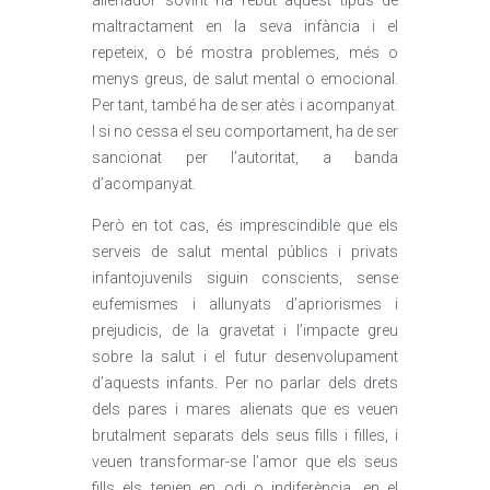
alienador sovint ha rebut aquest tipus de
maltractament en la seva infància i el
repeteix, o bé mostra problemes, més o
menys greus, de salut mental o emocional.
Per tant, també ha de ser atès i acompanyat.
I si no cessa el seu comportament, ha de ser
sancionat per l’autoritat, a banda
d’acompanyat.
Però en tot cas, és imprescindible que els
serveis de salut mental públics i privats
infantojuvenils siguin conscients, sense
eufemismes i allunyats d’apriorismes i
prejudicis, de la gravetat i l’impacte greu
sobre la salut i el futur desenvolupament
d’aquests infants. Per no parlar dels drets
dels pares i mares alienats que es veuen
brutalment separats dels seus fills i filles, i
veuen transformar-se l’amor que els seus
fills els tenien en odi o indiferència, en el