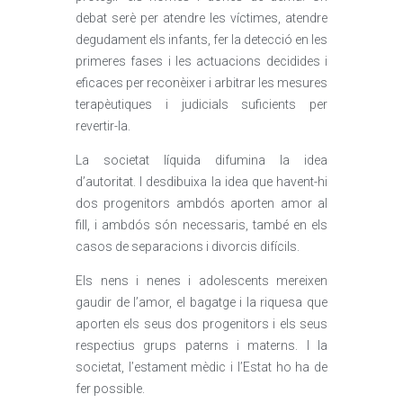
debat serè per atendre les víctimes, atendre
degudament els infants, fer la detecció en les
primeres fases i les actuacions decidides i
eficaces per reconèixer i arbitrar les mesures
terapèutiques i judicials suficients per
revertir-la.
La societat líquida difumina la idea
d’autoritat. I desdibuixa la idea que havent-hi
dos progenitors ambdós aporten amor al
fill, i ambdós són necessaris, també en els
casos de separacions i divorcis difícils.
Els nens i nenes i adolescents mereixen
gaudir de l’amor, el bagatge i la riquesa que
aporten els seus dos progenitors i els seus
respectius grups paterns i materns. I la
societat, l’estament mèdic i l’Estat ho ha de
fer possible.