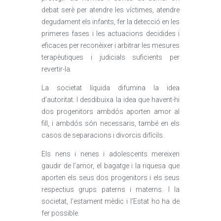
debat serè per atendre les víctimes, atendre
degudament els infants, fer la detecció en les
primeres fases i les actuacions decidides i
eficaces per reconèixer i arbitrar les mesures
terapèutiques i judicials suficients per
revertir-la.
La societat líquida difumina la idea
d’autoritat. I desdibuixa la idea que havent-hi
dos progenitors ambdós aporten amor al
fill, i ambdós són necessaris, també en els
casos de separacions i divorcis difícils.
Els nens i nenes i adolescents mereixen
gaudir de l’amor, el bagatge i la riquesa que
aporten els seus dos progenitors i els seus
respectius grups paterns i materns. I la
societat, l’estament mèdic i l’Estat ho ha de
fer possible.