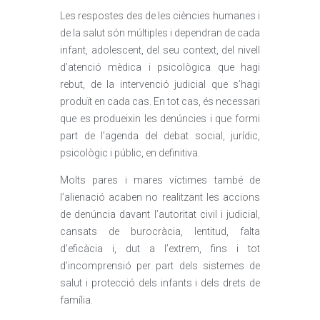
Les respostes des de les ciències humanes i
de la salut són múltiples i dependran de cada
infant, adolescent, del seu context, del nivell
d’atenció mèdica i psicològica que hagi
rebut, de la intervenció judicial que s’hagi
produït en cada cas. En tot cas, és necessari
que es produeixin les denúncies i que formi
part de l’agenda del debat social, jurídic,
psicològic i públic, en definitiva.
Molts pares i mares víctimes també de
l’alienació acaben no realitzant les accions
de denúncia davant l’autoritat civil i judicial,
cansats de burocràcia, lentitud, falta
d’eficàcia i, dut a l’extrem, fins i tot
d’incomprensió per part dels sistemes de
salut i protecció dels infants i dels drets de
família.