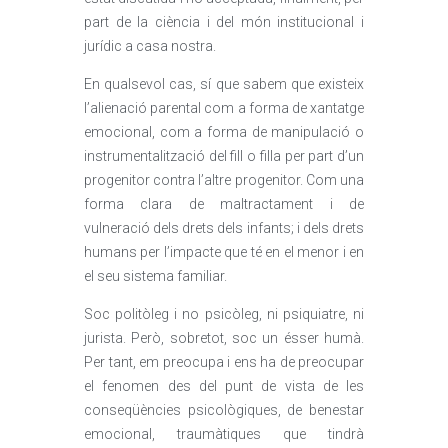
part de la ciència i del món institucional i
jurídic a casa nostra.
En qualsevol cas, sí que sabem que existeix
l’alienació parental com a forma de xantatge
emocional, com a forma de manipulació o
instrumentalització del fill o filla per part d’un
progenitor contra l’altre progenitor. Com una
forma clara de maltractament i de
vulneració dels drets dels infants; i dels drets
humans per l’impacte que té en el menor i en
el seu sistema familiar.
Soc politòleg i no psicòleg, ni psiquiatre, ni
jurista. Però, sobretot, soc un ésser humà.
Per tant, em preocupa i ens ha de preocupar
el fenomen des del punt de vista de les
conseqüències psicològiques, de benestar
emocional, traumàtiques que tindrà