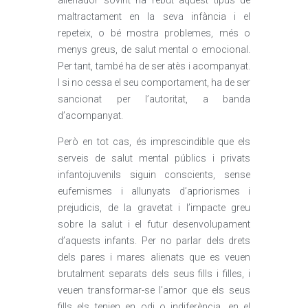
alienador sovint ha rebut aquest tipus de
maltractament en la seva infància i el
repeteix, o bé mostra problemes, més o
menys greus, de salut mental o emocional.
Per tant, també ha de ser atès i acompanyat.
I si no cessa el seu comportament, ha de ser
sancionat per l’autoritat, a banda
d’acompanyat.
Però en tot cas, és imprescindible que els
serveis de salut mental públics i privats
infantojuvenils siguin conscients, sense
eufemismes i allunyats d’apriorismes i
prejudicis, de la gravetat i l’impacte greu
sobre la salut i el futur desenvolupament
d’aquests infants. Per no parlar dels drets
dels pares i mares alienats que es veuen
brutalment separats dels seus fills i filles, i
veuen transformar-se l’amor que els seus
fills els tenien en odi o indiferència, en el