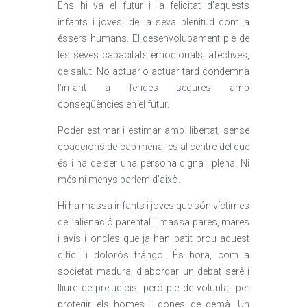
Ens hi va el futur i la felicitat d’aquests
infants i joves, de la seva plenitud com a
éssers humans. El desenvolupament ple de
les seves capacitats emocionals, afectives,
de salut. No actuar o actuar tard condemna
l’infant a ferides segures amb
conseqüències en el futur.
Poder estimar i estimar amb llibertat, sense
coaccions de cap mena, és al centre del que
és i ha de ser una persona digna i plena. Ni
més ni menys parlem d’això.
Hi ha massa infants i joves que són víctimes
de l’alienació parental. I massa pares, mares
i avis i oncles que ja han patit prou aquest
difícil i dolorós tràngol. És hora, com a
societat madura, d’abordar un debat serè i
lliure de prejudicis, però ple de voluntat per
protegir els homes i dones de demà. Un