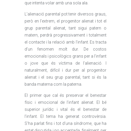
que intenta volar amb una sola ala.
L’alienació parental pot tenir diversos graus,
però en l’extrem, el progenitor alienat i tot el
grup parental alienat, tant sigui patern o
matern, perdrà progressivament i totalment
el contacte i la relació amb l’infant. Es tracta
d’un fenomen molt dur. De costos
emocionals i psicològics grans per a l’infant
o jove que és víctima de l’alienació. I
naturalment, difícil i dur per al progenitor
alienat i el seu grup parental, tant si és la
banda materna com la paterna.
El primer que cal és preservar el benestar
físic i emocional de l’infant alienat. El bé
superior jurídic i vital és el benestar de
l’infant. El tema ha generat controvèrsia.
S’ha parlat fins i tot d’una síndrome, que ha
estat discutida i no acceptada, finalment, per