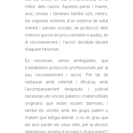
millor dels casos. Aquests pares i mares,
avis, oncles i familiars també són, reitero,
les segones víctimes d’un sistema de salut
mental i serveis socials, de protecció dels
menors que no és prou sensible ni audaç, en
el reconeixement i l’acció decidida davant
d’aquest fenomen.
És necessari, sense ambigüitats, que
s’estableixin protocols professionals per al
seu reconeixement i acció. Per tal de
restaurar amb celeritat i eficàcia, amb
l’acompanyament terapèutic i judicial
necessari, els vincles paterno i maternofilials
originaris que estan essent damnats, i
també els vincles amb els grups patern o
matern que estigui alienat: o no és greu que
els avis perdin els seus nets, per la decisió
alienadora i insana d’un pare o d’una mare? I