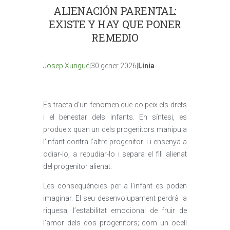
ALIENACIÓN PARENTAL:
EXISTE Y HAY QUE PONER
REMEDIO
Josep Xurigué
|30 gener 2026|
Línia
Es tracta d’un fenomen que colpeix els drets
i el benestar dels infants. En síntesi, es
produeix quan un dels progenitors manipula
l’infant contra l’altre progenitor. Li ensenya a
odiar-lo, a repudiar-lo i separa el fill alienat
del progenitor alienat.
Les conseqüències per a l’infant es poden
imaginar. El seu desenvolupament perdrà la
riquesa, l’estabilitat emocional de fruir de
l’amor dels dos progenitors; com un ocell