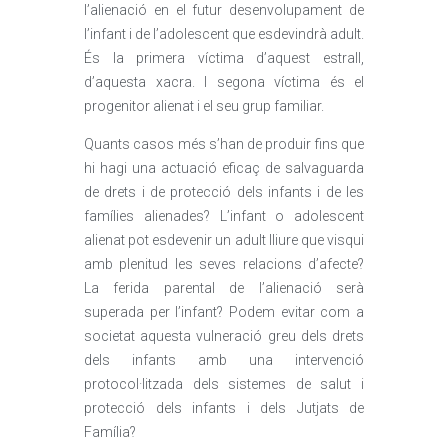
l’alienació en el futur desenvolupament de
l’infant i de l’adolescent que esdevindrà adult.
És la primera víctima d’aquest estrall,
d’aquesta xacra. I segona víctima és el
progenitor alienat i el seu grup familiar.
Quants casos més s’han de produir fins que
hi hagi una actuació eficaç de salvaguarda
de drets i de protecció dels infants i de les
famílies alienades? L’infant o adolescent
alienat pot esdevenir un adult lliure que visqui
amb plenitud les seves relacions d’afecte?
La ferida parental de l’alienació serà
superada per l’infant? Podem evitar com a
societat aquesta vulneració greu dels drets
dels infants amb una intervenció
protocol·litzada dels sistemes de salut i
protecció dels infants i dels Jutjats de
Família?