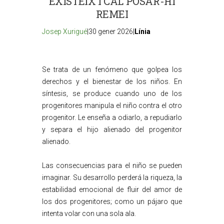
EXISTEIX I CAL POSAR-HI
REMEI
Josep Xurigué
|30 gener 2026|
Línia
Se trata de un fenómeno que golpea los
derechos y el bienestar de los niños. En
síntesis, se produce cuando uno de los
progenitores manipula el niño contra el otro
progenitor. Le enseña a odiarlo, a repudiarlo
y separa el hijo alienado del progenitor
alienado.
Las consecuencias para el niño se pueden
imaginar. Su desarrollo perderá la riqueza, la
estabilidad emocional de fluir del amor de
los dos progenitores; como un pájaro que
intenta volar con una sola ala.