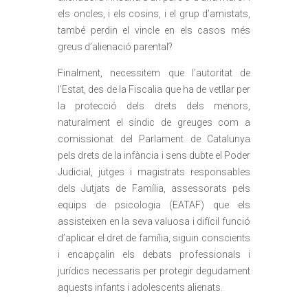
els oncles, i els cosins, i el grup d’amistats,
també perdin el vincle en els casos més
greus d’alienació parental?
Finalment, necessitem que l’autoritat de
l’Estat, des de la Fiscalia que ha de vetllar per
la protecció dels drets dels menors,
naturalment el síndic de greuges com a
comissionat del Parlament de Catalunya
pels drets de la infància i sens dubte el Poder
Judicial, jutges i magistrats responsables
dels Jutjats de Família, assessorats pels
equips de psicologia (EATAF) que els
assisteixen en la seva valuosa i difícil funció
d’aplicar el dret de família, siguin conscients
i encapçalin els debats professionals i
jurídics necessaris per protegir degudament
aquests infants i adolescents alienats.