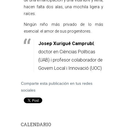
de una emancipación y una vida libre y llena,
hacen falta dos alas, una mochila ligera y
raíces.
Ningún niño más privado de lo más
esencial: el amor de sus progenitores.
Josep Xurigué Camprubí
,
doctor en Cièncias Políticas
(UAB) i profesor colaborador de
Govern Local i Innovació (UOC)
Comparte esta publicación en tus redes
sociales
CALENDARIO