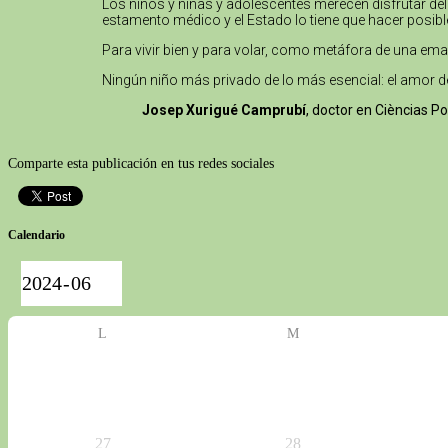
Los niños y niñas y adolescentes merecen disfrutar del
estamento médico y el Estado lo tiene que hacer posibl
Para vivir bien y para volar, como metáfora de una emanc
Ningún niño más privado de lo más esencial: el amor d
Josep Xurigué Camprubí
, doctor en Cièncias P
Comparte esta publicación en tus redes sociales
Calendario
L
M
27
28