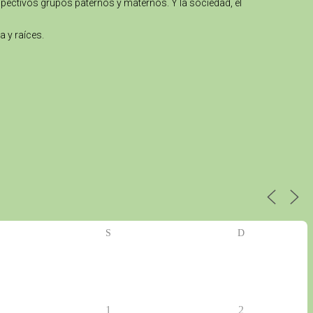
spectivos grupos paternos y maternos. Y la sociedad, el
a y raíces.
S
D
1
2