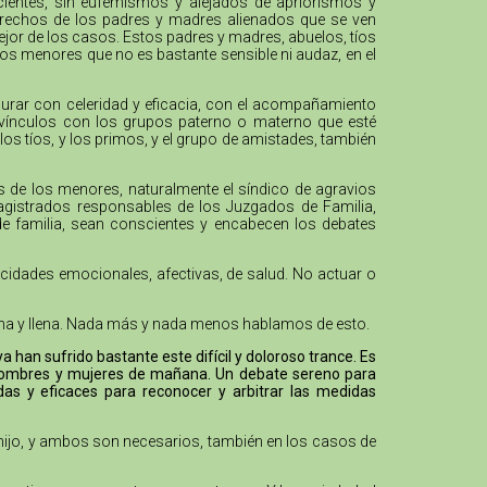
cientes, sin eufemismos y alejados de apriorismos y
 derechos de los padres y madres alienados que se ven
mejor de los casos. Estos padres y madres, abuelos, tíos
los menores que no es bastante sensible ni audaz, en el
urar con celeridad y eficacia, con el acompañamiento
os vínculos con los grupos paterno o materno que esté
los tíos, y los primos, y el grupo de amistades, también
os de los menores, naturalmente el síndico de agravios
agistrados responsables de los Juzgados de Familia,
 de familia, sean conscientes y encabecen los debates
acidades emocionales, afectivas, de salud. No actuar o
digna y llena. Nada más y nada menos hablamos de esto.
han sufrido bastante este difícil y doloroso trance. Es
s hombres y mujeres de mañana. Un debate sereno para
das y eficaces para reconocer y arbitrar las medidas
 hijo, y ambos son necesarios, también en los casos de