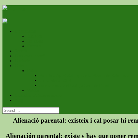
L’associació
Qui som
On estem
Estatuts
Serveis
Com associar-se?
Contacte
Galeria
Fotos
Premio a ApfsCatalunya de la Pizarra de Raimunda
Cursa Mercé 2014
Jornadas sobre el Código Civil de Familia
Videos
Calendari d’Esdeveniments
Blog
Alienació parental: existeix i cal posar-hi re
Alienación parental: existe y hay que poner re