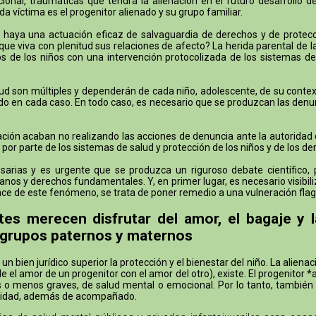
onal, traumáticas que tendrá la alienación en el futuro desarrollo d
a víctima es el progenitor alienado y su grupo familiar.
aya una actuación eficaz de salvaguardia de derechos y de protecció
ue viva con plenitud sus relaciones de afecto? La herida parental de 
 de los niños con una intervención protocolizada de los sistemas de
ud son múltiples y dependerán de cada niño, adolescente, de su context
ucido en cada caso. En todo caso, es necesario que se produzcan las denu
ón acaban no realizando las acciones de denuncia ante la autoridad civil
 por parte de los sistemas de salud y protección de los niños y de los de
rias y es urgente que se produzca un riguroso debate científico, pol
nos y derechos fundamentales. Y, en primer lugar, es necesario visibiliz
lcance de este fenómeno, se trata de poner remedio a una vulneración f
tes merecen disfrutar del amor, el bagaje y 
 grupos paternos y maternos
 bien jurídico superior la protección y el bienestar del niño. La aliena
el amor de un progenitor con el amor del otro), existe. El progenitor *
ás o menos graves, de salud mental o emocional. Por lo tanto, también
oridad, además de acompañado.