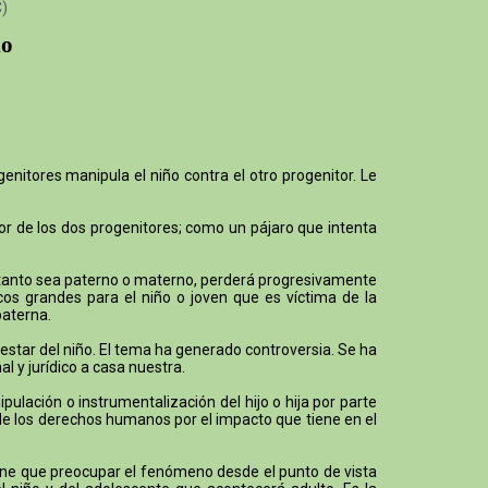
C)
io
enitores manipula el niño contra el otro progenitor. Le
mor de los dos progenitores; como un pájaro que intenta
o, tanto sea paterno o materno, perderá progresivamente
cos grandes para el niño o joven que es víctima de la
paterna.
ienestar del niño. El tema ha generado controversia. Se ha
l y jurídico a casa nuestra.
lación o instrumentalización del hijo o hija por parte
 de los derechos humanos por el impacto que tiene en el
 tiene que preocupar el fenómeno desde el punto de vista