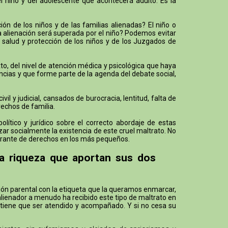
el niño y del adolescente que acontecerá adulto. Es la
n de los niños y de las familias alienadas? El niño o
la alienación será superada por el niño? Podemos evitar
 salud y protección de los niños y de los Juzgados de
o, del nivel de atención médica y psicológica que haya
ncias y que forme parte de la agenda del debate social,
 y judicial, cansados de burocracia, lentitud, falta de
rechos de familia.
ítico y jurídico sobre el correcto abordaje de estas
ar socialmente la existencia de este cruel maltrato. No
lagrante de derechos en los más pequeños.
la riqueza que aportan sus dos
ción parental con la etiqueta que la queramos enmarcar,
alienador a menudo ha recibido este tipo de maltrato en
 tiene que ser atendido y acompañado. Y si no cesa su