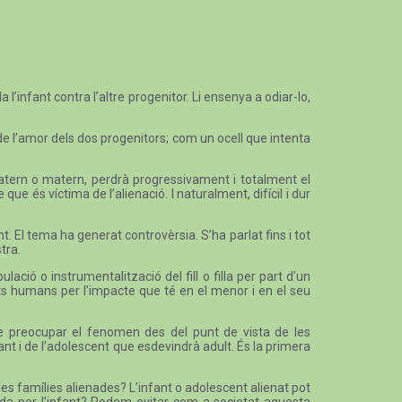
l’infant contra l’altre progenitor. Li ensenya a odiar-lo,
de l’amor dels dos progenitors; com un ocell que intenta
i patern o matern, perdrà progressivament i totalment el
ue és víctima de l’alienació. I naturalment, difícil i dur
ant. El tema ha generat controvèrsia. S’ha parlat fins i tot
tra.
ió o instrumentalització del fill o filla per part d’un
ets humans per l’impacte que té en el menor i en el seu
 de preocupar el fenomen des del punt de vista de les
t i de l’adolescent que esdevindrà adult. És la primera
les famílies alienades? L’infant o adolescent alienat pot
rada per l’infant? Podem evitar com a societat aquesta