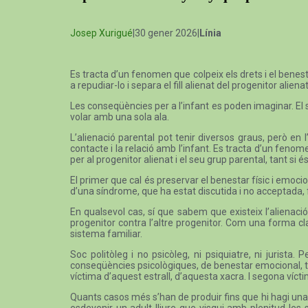
Josep Xurigué
|30 gener 2026|
Línia
Es tracta d’un fenomen que colpeix els drets i el benesta
a repudiar-lo i separa el fill alienat del progenitor alienat
Les conseqüències per a l’infant es poden imaginar. El 
volar amb una sola ala.
L’alienació parental pot tenir diversos graus, però en 
contacte i la relació amb l’infant. Es tracta d’un fenome
per al progenitor alienat i el seu grup parental, tant si
El primer que cal és preservar el benestar físic i emociona
d’una síndrome, que ha estat discutida i no acceptada, fin
En qualsevol cas, sí que sabem que existeix l’alienaci
progenitor contra l’altre progenitor. Com una forma cl
sistema familiar.
Soc politòleg i no psicòleg, ni psiquiatre, ni juris
conseqüències psicològiques, de benestar emocional, tr
víctima d’aquest estrall, d’aquesta xacra. I segona víctim
Quants casos més s’han de produir fins que hi hagi una a
esdevenir un adult lliure que visqui amb plenitud les