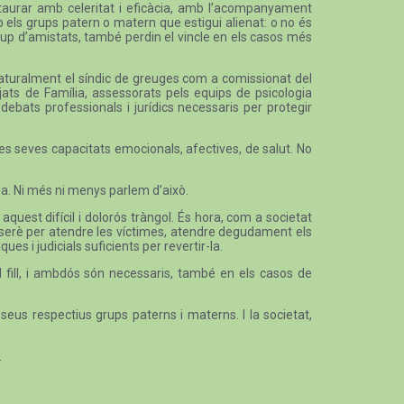
estaurar amb celeritat i eficàcia, amb l’acompanyament
mb els grups patern o matern que estigui alienat: o no és
l grup d’amistats, també perdin el vincle en els casos més
, naturalment el síndic de greuges com a comissionat del
jats de Família, assessorats pels equips de psicologia
 debats professionals i jurídics necessaris per protegir
les seves capacitats emocionals, afectives, de salut. No
na. Ni més ni menys parlem d’això.
aquest difícil i dolorós tràngol. És hora, com a societat
t serè per atendre les víctimes, atendre degudament els
es i judicials suficients per revertir-la.
l fill, i ambdós són necessaris, també en els casos de
seus respectius grups paterns i materns. I la societat,
.