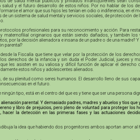
cios de salud mental públicos y privados infantojuveniles sean cons
la salud y el futuro desarrollo de estos niños. Por no hablar de los
formarse el amor que sus hijos les tenían en odio o indiferencia, en el 
as de un sistema de salud mental y servicios sociales, de protección de 
o.
protocolos profesionales para su reconocimiento y acción. Para resta
no y maternofilial originarios que están siendo dañados, y también l
tos, por la decisión alienadora e insana de un padre o de una madre? Y 
ón parental?
desde la Fiscalía que tiene que velar por la protección de los derech
s derechos de la infancia y sin duda el Poder Judicial, jueces y m
e les asisten en su valiosa y difícil función de aplicar el derecho
bidamente estos niños y adolescentes alienados.
nes, de su plenitud como seres humanos. El desarrollo lleno de sus cap
onsecuencias en el futuro.
e ningún tipo, está en el centro del que es y tiene que ser una persona 
alienación parental. Y demasiado padres, madres y abuelos y tíos que ya 
reno y libro de prejuicios, pero pleno de voluntad para proteger lo
, hacer la detección en las primeras fases y las actuaciones decidi
desdibuja la idea que habiendo dos progenitores ambos aportan amor al