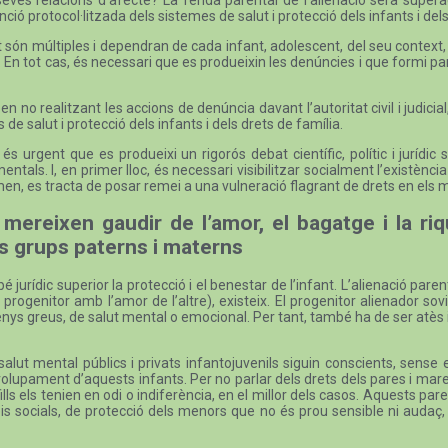
ió protocol·litzada dels sistemes de salut i protecció dels infants i del
 són múltiples i dependran de cada infant, adolescent, del seu context, d
 En tot cas, és necessari que es produeixin les denúncies i que formi part 
no realitzant les accions de denúncia davant l’autoritat civil i judicial, 
 de salut i protecció dels infants i dels drets de família.
s urgent que es produeixi un rigorós debat científic, polític i jurídi
tals. I, en primer lloc, és necessari visibilitzar socialment l’existèn
en, es tracta de posar remei a una vulneració flagrant de drets en els m
 mereixen gaudir de l’amor, el bagatge i la r
us grups paterns i materns
 jurídic superior la protecció i el benestar de l’infant. L’alienació p
rogenitor amb l’amor de l’altre), existeix. El progenitor alienador s
enys greus, de salut mental o emocional. Per tant, també ha de ser atès
alut mental públics i privats infantojuvenils siguin conscients, sense 
envolupament d’aquests infants. Per no parlar dels drets dels pares i m
fills els tenien en odi o indiferència, en el millor dels casos. Aquests par
s socials, de protecció dels menors que no és prou sensible ni audaç,