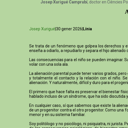
Josep Xurigué Camprubí
, doctor en Ciències Po
A
Josep Xurigué
|30 gener 2026|
Línia
Se trata de un fenómeno que golpea los derechos y el b
enseña a odiarlo, a repudiarlo y separa el hijo alienado 
Las consecuencias para el niño se pueden imaginar. Su 
volar con una sola ala.
La alienación parental puede tener varios grados, pero
y totalmente el contacto y la relación con el niño. 
alienación. Y naturalmente, difícil y duro para el proge
El primero que hace falta es preservar el bienestar físic
hablado incluso de un síndrome, que ha sido discutida y 
En cualquier caso, sí que sabemos que existe la alien
de un progenitor contra el otro progenitor. Como una f
menor y en su sistema familiar.
Soy politólogo y no psicólogo, ni psiquiatra, ni jurist