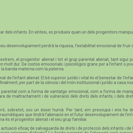
r dels infants. En síntesi, es produeix quan un dels progenitors manipula 
.
seu desenvolupament perdrà la riquesa, l’estabilitat emocional de fruir 
l’extrem, el progenitor alienat i tot el grup parental alienat, tant sigu
n molt dur. De costos emocionals i psicològics grans per a l’infant o jove q
 és la banda materna com la paterna.
l de l’infant alienat. El bé superior jurídic i vital és el benestar de l’inf
alment, per part de la ciència i del món institucional i jurídic a casa nos
ó parental com a forma de xantatge emocional, com a forma de manipulac
ara de maltractament i de vulneració dels drets dels infants; i dels dr
ta. Però, sobretot, soc un ésser humà. Per tant, em preocupa i ens ha
aumàtiques que tindrà l’alienació en el futur desenvolupament de l’infan
a és el progenitor alienat i el seu grup familiar.
ctuació eficaç de salvaguarda de drets i de protecció dels infants i de 
 seves relacions d’afecte? La ferida parental de l’alienació serà supe