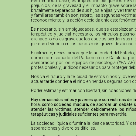
Pero en todo caso, es imprescindible que los servi
prejuicios, de la gravedad y el impacto grave sobre 
brutalmente separados de sus hijos e hijas, y ven trans
y familiares también son, reitero, las segundas víctim
reconocimiento y la acción decidida ante este fenómen
Es necesario, sin ambigüedades, que se establezcan 
terapéutico y judicial necesario, los vínculos pater
alienado: o no es grave que los abuelos pierdan sus nie
pierdan el vínculo en los casos más graves de alienaci
Finalmente, necesitamos que la autoridad del Estado, 
como comisionado del Parlamento de Cataluña por lo
asesorados por los equipos de psicología (*EATAF) qu
profesionales y jurídicos necesarios para proteger de
Nos va el futuro y la felicidad de estos niños y jóve
actuar tarde condena el niño en heridas seguras con c
Poder estimar y estimar con libertad, sin coacciones d
Hay demasiados niños y jóvenes que son víctimas de la 
hora, como sociedad madura, de abordar un debate se
atender las víctimas, atender debidamente los niños
terapéuticas y judiciales suficientes para revertirla.
La sociedad líquida difumina la idea de autoridad. Y 
separaciones y divorcios difíciles.