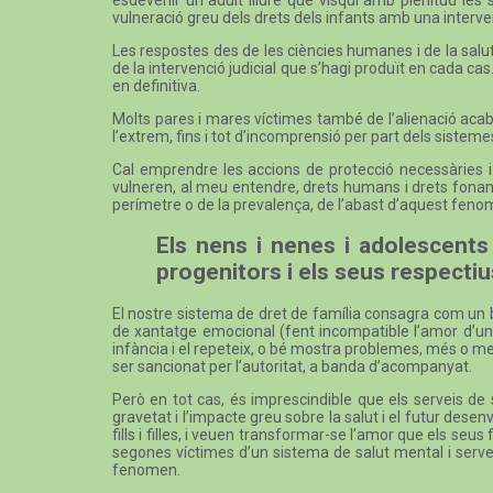
vulneració greu dels drets dels infants amb una intervenc
Les respostes des de les ciències humanes i de la salut
de la intervenció judicial que s’hagi produït en cada cas.
en definitiva.
Molts pares i mares víctimes també de l’alienació acaben 
l’extrem, fins i tot d’incomprensió per part dels sistemes
Cal emprendre les accions de protecció necessàries i é
vulneren, al meu entendre, drets humans i drets fonamen
perímetre o de la prevalença, de l’abast d’aquest fenom
Els nens i nenes i adolescents
progenitors i els seus respecti
El nostre sistema de dret de família consagra com un bé
de xantatge emocional (fent incompatible l’amor d’un p
infància i el repeteix, o bé mostra problemes, més o m
ser sancionat per l’autoritat, a banda d’acompanyat.
Però en tot cas, és imprescindible que els serveis de s
gravetat i l’impacte greu sobre la salut i el futur des
fills i filles, i veuen transformar-se l’amor que els seus 
segones víctimes d’un sistema de salut mental i servei
fenomen.