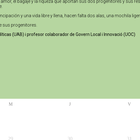
 amor, el bagaje y la riqueza que aportan sus dos progenitores y sus re
e.
ipación y una vida libre y llena, hacen falta dos alas, una mochila liger
e sus progenitores.
olíticas (UAB) i profesor colaborador de Govern Local i Innovació (UOC)
M
J
V
29
30
31