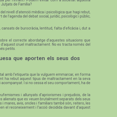
s Jutjats de Família?
el nivell d’atenció mèdica i psicològica que hagi rebut,
de l’agenda del debat social, jurídic, psicològic i públic,
cansats de burocràcia, lentitud, falta d’eficàcia i, dut a
c sobre el correcte abordatge d’aquestes situacions que
cia d’aquest cruel maltractament. No es tracta només del
és petits.
iquesa que aporten els seus dos
arental amb l’etiqueta que la vulguem emmarcar, en forma
ovint ha rebut aquest tipus de maltractament en la seva
 i acompanyat. I si no cessa el seu comportament, ha de
eufemismes i allunyats d’apriorismes i prejudicis, de la
ares alienats que es veuen brutalment separats dels seus
es i mares, avis, oncles i familiars també són, reitero, les
 en el reconeixement i l’acció decidida davant d’aquest