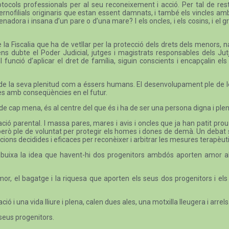
otocols professionals per al seu reconeixement i acció. Per tal de r
aternofilials originaris que estan essent damnats, i també els vincles a
ienadora i insana d’un pare o d’una mare? I els oncles, i els cosins, i e
e la Fiscalia que ha de vetllar per la protecció dels drets dels menors
ns dubte el Poder Judicial, jutges i magistrats responsables dels Jut
l funció d’aplicar el dret de família, siguin conscients i encapçalin els
oves, de la seva plenitud com a éssers humans. El desenvolupament ple de 
es amb conseqüències en el futur.
de cap mena, és al centre del que és i ha de ser una persona digna i ple
ció parental. I massa pares, mares i avis i oncles que ja han patit prou 
, però ple de voluntat per protegir els homes i dones de demà. Un deba
cions decidides i eficaces per reconèixer i arbitrar les mesures terapèutiqu
esdibuixa la idea que havent-hi dos progenitors ambdós aporten amor a
or, el bagatge i la riquesa que aporten els seus dos progenitors i els 
 i una vida lliure i plena, calen dues ales, una motxilla lleugera i arrels
 seus progenitors.