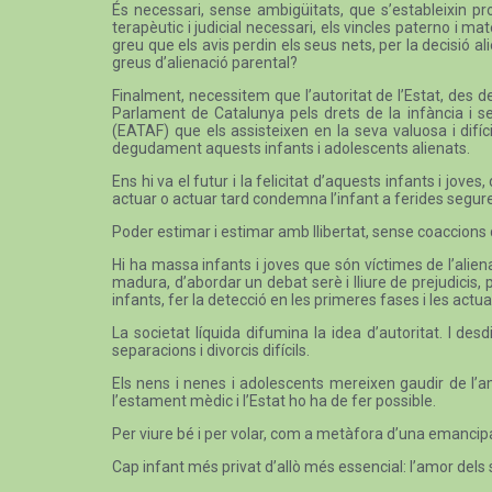
És necessari, sense ambigüitats, que s’estableixin pr
terapèutic i judicial necessari, els vincles paterno i m
greu que els avis perdin els seus nets, per la decisió al
greus d’alienació parental?
Finalment, necessitem que l’autoritat de l’Estat, des d
Parlament de Catalunya pels drets de la infància i se
(EATAF) que els assisteixen en la seva valuosa i difíci
degudament aquests infants i adolescents alienats.
Ens hi va el futur i la felicitat d’aquests infants i j
actuar o actuar tard condemna l’infant a ferides segur
Poder estimar i estimar amb llibertat, sense coaccions 
Hi ha massa infants i joves que són víctimes de l’aliena
madura, d’abordar un debat serè i lliure de prejudicis
infants, fer la detecció en les primeres fases i les actua
La societat líquida difumina la idea d’autoritat. I d
separacions i divorcis difícils.
Els nens i nenes i adolescents mereixen gaudir de l’am
l’estament mèdic i l’Estat ho ha de fer possible.
Per viure bé i per volar, com a metàfora d’una emancipació
Cap infant més privat d’allò més essencial: l’amor dels