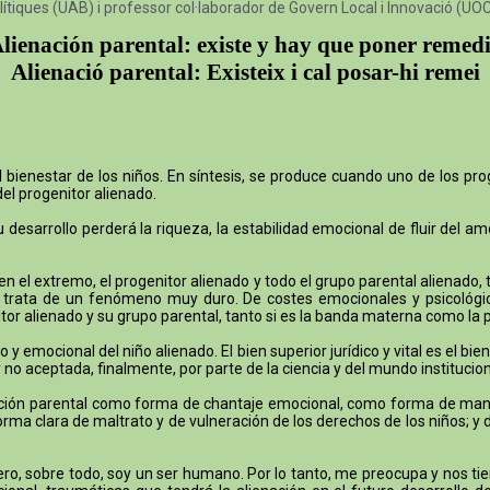
lítiques (UAB) i professor col·laborador de Govern Local i Innovació (UO
lienación parental: existe y hay que poner remed
Alienació parental: Existeix i cal posar-hi remei
ienestar de los niños. En síntesis, se produce cuando uno de los prog
del progenitor alienado.
desarrollo perderá la riqueza, la estabilidad emocional de fluir del a
 en el extremo, el progenitor alienado y todo el grupo parental alienad
Se trata de un fenómeno muy duro. De costes emocionales y psicológi
nitor alienado y su grupo parental, tanto si es la banda materna como la 
o y emocional del niño alienado. El bien superior jurídico y vital es el b
no aceptada, finalmente, por parte de la ciencia y del mundo instituciona
ación parental como forma de chantaje emocional, como forma de manipu
orma clara de maltrato y de vulneración de los derechos de los niños; y
a. Pero, sobre todo, soy un ser humano. Por lo tanto, me preocupa y nos