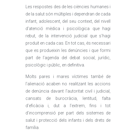
Les respostes des de les ciències humanes i
de la salut són múltiples i dependran de cada
infant, adolescent, del seu context, del nivell
d’atenció mèdica i psicològica que hagi
rebut, de la intervenció judicial que s’hagi
produït en cada cas. En tot cas, és necessari
que es produeixin les denúncies i que formi
part de l’agenda del debat social, jurídic,
psicològic i públic, en definitiva.
Molts pares i mares víctimes també de
l’alienació acaben no realitzant les accions
de denúncia davant l’autoritat civil i judicial,
cansats de burocràcia, lentitud, falta
d’eficàcia i, dut a l’extrem, fins i tot
d’incomprensió per part dels sistemes de
salut i protecció dels infants i dels drets de
família.