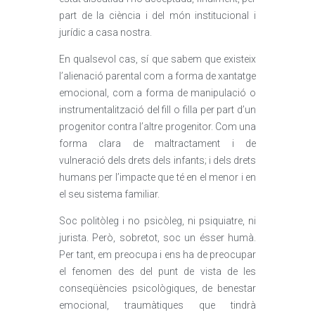
part de la ciència i del món institucional i
jurídic a casa nostra.
En qualsevol cas, sí que sabem que existeix
l’alienació parental com a forma de xantatge
emocional, com a forma de manipulació o
instrumentalització del fill o filla per part d’un
progenitor contra l’altre progenitor. Com una
forma clara de maltractament i de
vulneració dels drets dels infants; i dels drets
humans per l’impacte que té en el menor i en
el seu sistema familiar.
Soc politòleg i no psicòleg, ni psiquiatre, ni
jurista. Però, sobretot, soc un ésser humà.
Per tant, em preocupa i ens ha de preocupar
el fenomen des del punt de vista de les
conseqüències psicològiques, de benestar
emocional, traumàtiques que tindrà