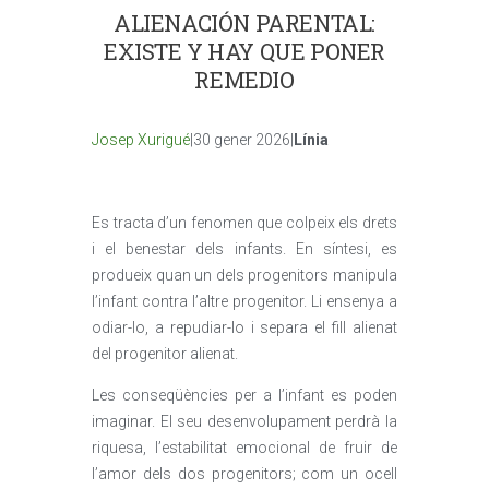
ALIENACIÓN PARENTAL:
EXISTE Y HAY QUE PONER
REMEDIO
Josep Xurigué
|30 gener 2026|
Línia
Es tracta d’un fenomen que colpeix els drets
i el benestar dels infants. En síntesi, es
produeix quan un dels progenitors manipula
l’infant contra l’altre progenitor. Li ensenya a
odiar-lo, a repudiar-lo i separa el fill alienat
del progenitor alienat.
Les conseqüències per a l’infant es poden
imaginar. El seu desenvolupament perdrà la
riquesa, l’estabilitat emocional de fruir de
l’amor dels dos progenitors; com un ocell