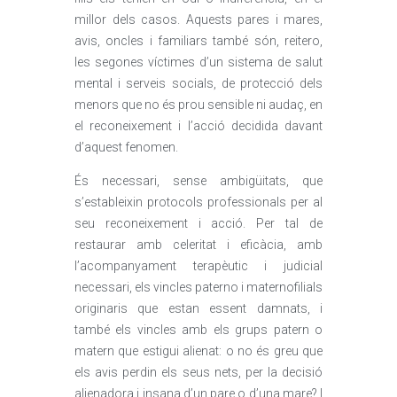
millor dels casos. Aquests pares i mares,
avis, oncles i familiars també són, reitero,
les segones víctimes d’un sistema de salut
mental i serveis socials, de protecció dels
menors que no és prou sensible ni audaç, en
el reconeixement i l’acció decidida davant
d’aquest fenomen.
És necessari, sense ambigüitats, que
s’estableixin protocols professionals per al
seu reconeixement i acció. Per tal de
restaurar amb celeritat i eficàcia, amb
l’acompanyament terapèutic i judicial
necessari, els vincles paterno i maternofilials
originaris que estan essent damnats, i
també els vincles amb els grups patern o
matern que estigui alienat: o no és greu que
els avis perdin els seus nets, per la decisió
alienadora i insana d’un pare o d’una mare? I