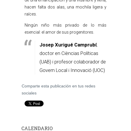
de una emancipación y una vida libre y llena,
hacen falta dos alas, una mochila ligera y
raíces.
Ningún niño más privado de lo más
esencial: el amor de sus progenitores.
Josep Xurigué Camprubí
,
doctor en Cièncias Políticas
(UAB) i profesor colaborador de
Govern Local i Innovació (UOC)
Comparte esta publicación en tus redes
sociales
CALENDARIO