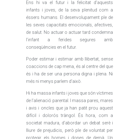
Ens hi va el futur i la felicitat d’aquests
infants i joves, de la seva plenitud com a
éssers humans. El desenvolupament ple de
les seves capacitats emocionals, afectives,
de salut. No actuar o actuar tard condemna
l’infant a ferides segures amb
conseqüències en el futur.
Poder estimar i estimar amb llibertat, sense
coaccions de cap mena, és al centre del que
és i ha de ser una persona digna i plena. Ni
més ni menys parlem d’això.
Hi ha massa infants i joves que són víctimes
de l’alienació parental. I massa pares, mares
i avis i oncles que ja han patit prou aquest
difícil i dolorós tràngol. És hora, com a
societat madura, d’abordar un debat serè i
lliure de prejudicis, però ple de voluntat per
protegir els homes i dones de demà. Un