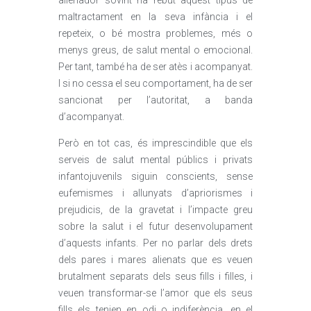
alienador sovint ha rebut aquest tipus de
maltractament en la seva infància i el
repeteix, o bé mostra problemes, més o
menys greus, de salut mental o emocional.
Per tant, també ha de ser atès i acompanyat.
I si no cessa el seu comportament, ha de ser
sancionat per l’autoritat, a banda
d’acompanyat.
Però en tot cas, és imprescindible que els
serveis de salut mental públics i privats
infantojuvenils siguin conscients, sense
eufemismes i allunyats d’apriorismes i
prejudicis, de la gravetat i l’impacte greu
sobre la salut i el futur desenvolupament
d’aquests infants. Per no parlar dels drets
dels pares i mares alienats que es veuen
brutalment separats dels seus fills i filles, i
veuen transformar-se l’amor que els seus
fills els tenien en odi o indiferència, en el