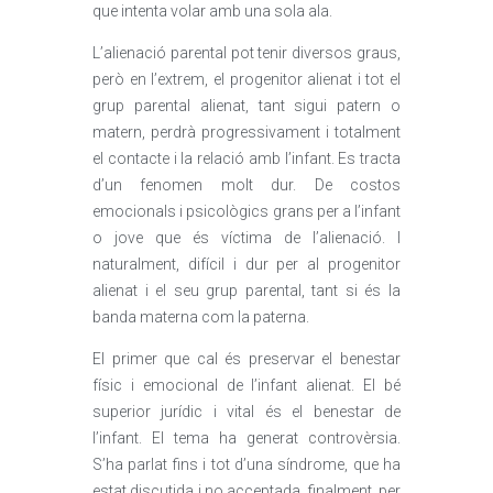
que intenta volar amb una sola ala.
L’alienació parental pot tenir diversos graus,
però en l’extrem, el progenitor alienat i tot el
grup parental alienat, tant sigui patern o
matern, perdrà progressivament i totalment
el contacte i la relació amb l’infant. Es tracta
d’un fenomen molt dur. De costos
emocionals i psicològics grans per a l’infant
o jove que és víctima de l’alienació. I
naturalment, difícil i dur per al progenitor
alienat i el seu grup parental, tant si és la
banda materna com la paterna.
El primer que cal és preservar el benestar
físic i emocional de l’infant alienat. El bé
superior jurídic i vital és el benestar de
l’infant. El tema ha generat controvèrsia.
S’ha parlat fins i tot d’una síndrome, que ha
estat discutida i no acceptada, finalment, per