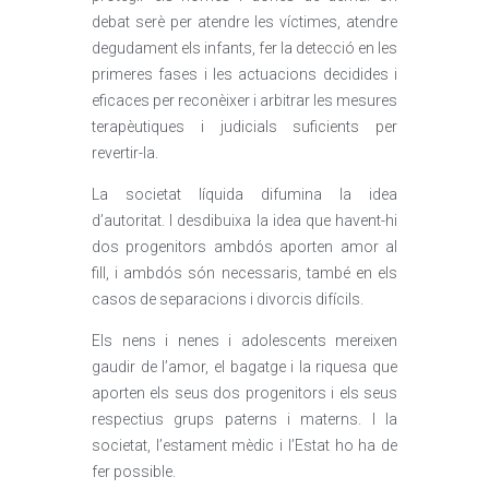
debat serè per atendre les víctimes, atendre
degudament els infants, fer la detecció en les
primeres fases i les actuacions decidides i
eficaces per reconèixer i arbitrar les mesures
terapèutiques i judicials suficients per
revertir-la.
La societat líquida difumina la idea
d’autoritat. I desdibuixa la idea que havent-hi
dos progenitors ambdós aporten amor al
fill, i ambdós són necessaris, també en els
casos de separacions i divorcis difícils.
Els nens i nenes i adolescents mereixen
gaudir de l’amor, el bagatge i la riquesa que
aporten els seus dos progenitors i els seus
respectius grups paterns i materns. I la
societat, l’estament mèdic i l’Estat ho ha de
fer possible.