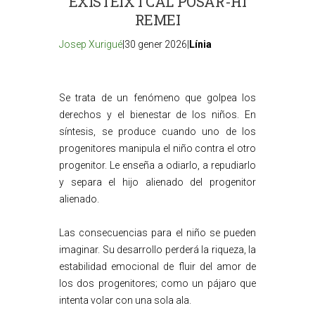
EXISTEIX I CAL POSAR-HI
REMEI
Josep Xurigué
|30 gener 2026|
Línia
Se trata de un fenómeno que golpea los
derechos y el bienestar de los niños. En
síntesis, se produce cuando uno de los
progenitores manipula el niño contra el otro
progenitor. Le enseña a odiarlo, a repudiarlo
y separa el hijo alienado del progenitor
alienado.
Las consecuencias para el niño se pueden
imaginar. Su desarrollo perderá la riqueza, la
estabilidad emocional de fluir del amor de
los dos progenitores; como un pájaro que
intenta volar con una sola ala.