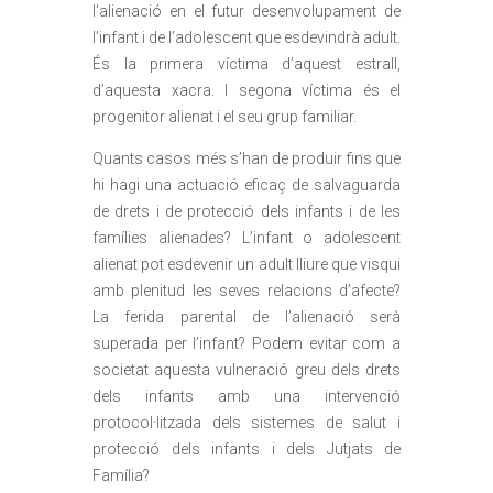
l’alienació en el futur desenvolupament de
l’infant i de l’adolescent que esdevindrà adult.
És la primera víctima d’aquest estrall,
d’aquesta xacra. I segona víctima és el
progenitor alienat i el seu grup familiar.
Quants casos més s’han de produir fins que
hi hagi una actuació eficaç de salvaguarda
de drets i de protecció dels infants i de les
famílies alienades? L’infant o adolescent
alienat pot esdevenir un adult lliure que visqui
amb plenitud les seves relacions d’afecte?
La ferida parental de l’alienació serà
superada per l’infant? Podem evitar com a
societat aquesta vulneració greu dels drets
dels infants amb una intervenció
protocol·litzada dels sistemes de salut i
protecció dels infants i dels Jutjats de
Família?