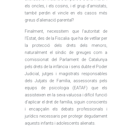
els oncles, i els cosins, i el grup d’amistats,
també perdin el vincle en els casos més
greus d’alienació parental?
Finalment, necessitem que l’autoritat de
l’Estat, des de la Fiscalia que ha de vetllar per
la protecció dels drets dels menors,
naturalment el síndic de greuges com a
comissionat del Parlament de Catalunya
pels drets de la infància i sens dubte el Poder
Judicial, jutges i magistrats responsables
dels Jutjats de Família, assessorats pels
equips de psicologia (EATAF) que els
assisteixen en la seva valuosa i difícil funció
d’aplicar el dret de família, siguin conscients
i encapçalin els debats professionals i
jurídics necessaris per protegir degudament
aquests infants i adolescents alienats.