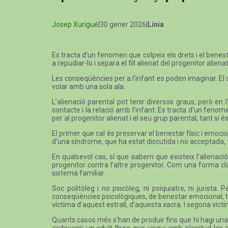
Josep Xurigué
|30 gener 2026|
Línia
Es tracta d’un fenomen que colpeix els drets i el benesta
a repudiar-lo i separa el fill alienat del progenitor alienat
Les conseqüències per a l’infant es poden imaginar. El 
volar amb una sola ala.
L’alienació parental pot tenir diversos graus, però en 
contacte i la relació amb l’infant. Es tracta d’un fenome
per al progenitor alienat i el seu grup parental, tant si
El primer que cal és preservar el benestar físic i emociona
d’una síndrome, que ha estat discutida i no acceptada, fin
En qualsevol cas, sí que sabem que existeix l’alienaci
progenitor contra l’altre progenitor. Com una forma cl
sistema familiar.
Soc politòleg i no psicòleg, ni psiquiatre, ni juris
conseqüències psicològiques, de benestar emocional, tr
víctima d’aquest estrall, d’aquesta xacra. I segona víctim
Quants casos més s’han de produir fins que hi hagi una a
esdevenir un adult lliure que visqui amb plenitud les