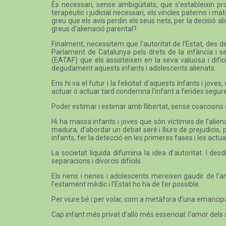
És necessari, sense ambigüitats, que s’estableixin pr
terapèutic i judicial necessari, els vincles paterno i m
greu que els avis perdin els seus nets, per la decisió al
greus d’alienació parental?
Finalment, necessitem que l’autoritat de l’Estat, des d
Parlament de Catalunya pels drets de la infància i se
(EATAF) que els assisteixen en la seva valuosa i difíci
degudament aquests infants i adolescents alienats.
Ens hi va el futur i la felicitat d’aquests infants i j
actuar o actuar tard condemna l’infant a ferides segur
Poder estimar i estimar amb llibertat, sense coaccions 
Hi ha massa infants i joves que són víctimes de l’aliena
madura, d’abordar un debat serè i lliure de prejudicis
infants, fer la detecció en les primeres fases i les actua
La societat líquida difumina la idea d’autoritat. I d
separacions i divorcis difícils.
Els nens i nenes i adolescents mereixen gaudir de l’am
l’estament mèdic i l’Estat ho ha de fer possible.
Per viure bé i per volar, com a metàfora d’una emancipació
Cap infant més privat d’allò més essencial: l’amor dels