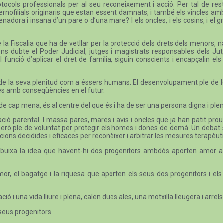
otocols professionals per al seu reconeixement i acció. Per tal de r
aternofilials originaris que estan essent damnats, i també els vincles a
ienadora i insana d’un pare o d’una mare? I els oncles, i els cosins, i e
e la Fiscalia que ha de vetllar per la protecció dels drets dels menors
ns dubte el Poder Judicial, jutges i magistrats responsables dels Jut
l funció d’aplicar el dret de família, siguin conscients i encapçalin els
oves, de la seva plenitud com a éssers humans. El desenvolupament ple de 
es amb conseqüències en el futur.
de cap mena, és al centre del que és i ha de ser una persona digna i ple
ció parental. I massa pares, mares i avis i oncles que ja han patit prou 
, però ple de voluntat per protegir els homes i dones de demà. Un deba
cions decidides i eficaces per reconèixer i arbitrar les mesures terapèutiqu
esdibuixa la idea que havent-hi dos progenitors ambdós aporten amor a
or, el bagatge i la riquesa que aporten els seus dos progenitors i els 
 i una vida lliure i plena, calen dues ales, una motxilla lleugera i arrels
 seus progenitors.