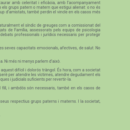
estaurar amb celeritat i eficàcia, amb l’acompanyament
mb els grups patern o matern que estigui alienat: o no és
l grup d’amistats, també perdin el vincle en els casos més
, naturalment el síndic de greuges com a comissionat del
jats de Família, assessorats pels equips de psicologia
 debats professionals i jurídics necessaris per protegir
les seves capacitats emocionals, afectives, de salut. No
na. Ni més ni menys parlem d’això.
aquest difícil i dolorós tràngol. És hora, com a societat
t serè per atendre les víctimes, atendre degudament els
es i judicials suficients per revertir-la.
l fill, i ambdós són necessaris, també en els casos de
seus respectius grups paterns i materns. I la societat,
.