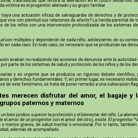
onal, traumáticas que tendrá la alienación en el futuro desarrollo d
a víctima es el progenitor alienado y su grupo familiar.
aya una actuación eficaz de salvaguardia de derechos y de protecció
ue viva con plenitud sus relaciones de afecto? La herida parental de 
 de los niños con una intervención protocolizada de los sistemas de
ud son múltiples y dependerán de cada niño, adolescente, de su context
ucido en cada caso. En todo caso, es necesario que se produzcan las denu
ón acaban no realizando las acciones de denuncia ante la autoridad civil
 por parte de los sistemas de salud y protección de los niños y de los de
rias y es urgente que se produzca un riguroso debate científico, pol
nos y derechos fundamentales. Y, en primer lugar, es necesario visibiliz
lcance de este fenómeno, se trata de poner remedio a una vulneración f
tes merecen disfrutar del amor, el bagaje y 
 grupos paternos y maternos
 bien jurídico superior la protección y el bienestar del niño. La aliena
el amor de un progenitor con el amor del otro), existe. El progenitor *
ás o menos graves, de salud mental o emocional. Por lo tanto, también
oridad, además de acompañado.