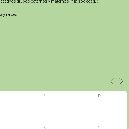
spectivos grupos paternos y maternos. Y la sociedad, el
a y raíces.
S
D
6
7