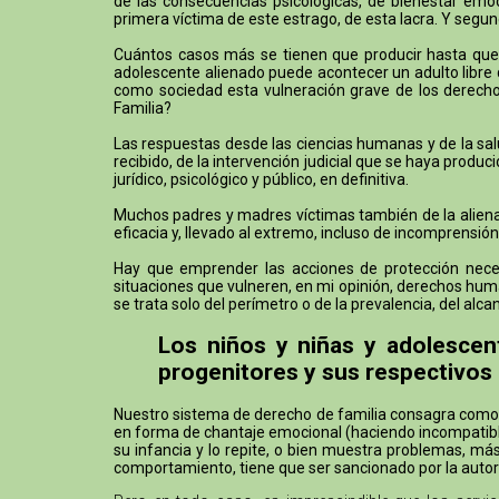
de las consecuencias psicológicas, de bienestar emoci
primera víctima de este estrago, de esta lacra. Y segund
Cuántos casos más se tienen que producir hasta que h
adolescente alienado puede acontecer un adulto libre q
como sociedad esta vulneración grave de los derechos
Familia?
Las respuestas desde las ciencias humanas y de la sal
recibido, de la intervención judicial que se haya prod
jurídico, psicológico y público, en definitiva.
Muchos padres y madres víctimas también de la alienaci
eficacia y, llevado al extremo, incluso de incomprensión
Hay que emprender las acciones de protección necesa
situaciones que vulneren, en mi opinión, derechos huma
se trata solo del perímetro o de la prevalencia, del a
Los niños y niñas y adolescen
progenitores y sus respectivos
Nuestro sistema de derecho de familia consagra como un
en forma de chantaje emocional (haciendo incompatible 
su infancia y lo repite, o bien muestra problemas, m
comportamiento, tiene que ser sancionado por la aut