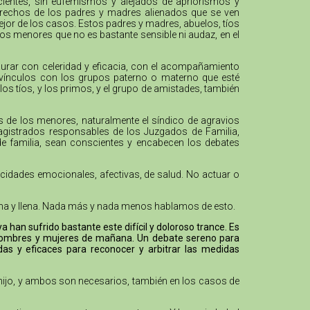
cientes, sin eufemismos y alejados de apriorismos y
 derechos de los padres y madres alienados que se ven
mejor de los casos. Estos padres y madres, abuelos, tíos
los menores que no es bastante sensible ni audaz, en el
urar con celeridad y eficacia, con el acompañamiento
os vínculos con los grupos paterno o materno que esté
los tíos, y los primos, y el grupo de amistades, también
os de los menores, naturalmente el síndico de agravios
agistrados responsables de los Juzgados de Familia,
 de familia, sean conscientes y encabecen los debates
acidades emocionales, afectivas, de salud. No actuar o
digna y llena. Nada más y nada menos hablamos de esto.
han sufrido bastante este difícil y doloroso trance. Es
s hombres y mujeres de mañana. Un debate sereno para
das y eficaces para reconocer y arbitrar las medidas
 hijo, y ambos son necesarios, también en los casos de