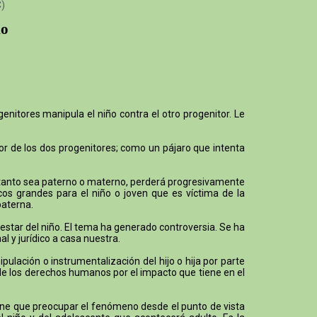
C)
io
enitores manipula el niño contra el otro progenitor. Le
mor de los dos progenitores; como un pájaro que intenta
o, tanto sea paterno o materno, perderá progresivamente
cos grandes para el niño o joven que es víctima de la
paterna.
ienestar del niño. El tema ha generado controversia. Se ha
l y jurídico a casa nuestra.
lación o instrumentalización del hijo o hija por parte
 de los derechos humanos por el impacto que tiene en el
 tiene que preocupar el fenómeno desde el punto de vista