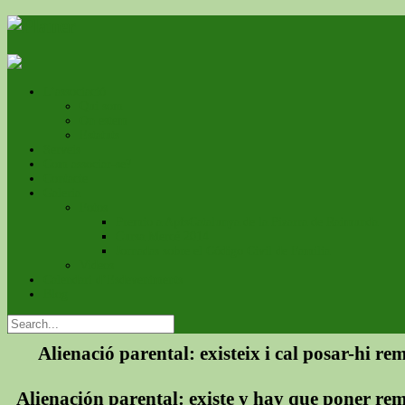
L’associació
Qui som
On estem
Estatuts
Serveis
Com associar-se?
Contacte
Galeria
Fotos
Premio a ApfsCatalunya de la Pizarra de Raimunda
Cursa Mercé 2014
Jornadas sobre el Código Civil de Familia
Videos
Calendari d’Esdeveniments
Blog
Alienació parental: existeix i cal posar-hi re
Alienación parental: existe y hay que poner re