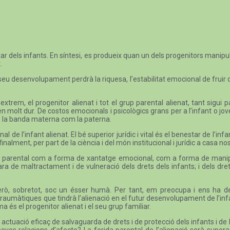
r dels infants. En síntesi, es produeix quan un dels progenitors manipula 
.
seu desenvolupament perdrà la riquesa, l’estabilitat emocional de fruir 
l’extrem, el progenitor alienat i tot el grup parental alienat, tant sigu
n molt dur. De costos emocionals i psicològics grans per a l’infant o jove q
 és la banda materna com la paterna.
l de l’infant alienat. El bé superior jurídic i vital és el benestar de l’inf
alment, per part de la ciència i del món institucional i jurídic a casa nos
ó parental com a forma de xantatge emocional, com a forma de manipulac
ara de maltractament i de vulneració dels drets dels infants; i dels dr
ta. Però, sobretot, soc un ésser humà. Per tant, em preocupa i ens ha
aumàtiques que tindrà l’alienació en el futur desenvolupament de l’infan
a és el progenitor alienat i el seu grup familiar.
ctuació eficaç de salvaguarda de drets i de protecció dels infants i de 
 seves relacions d’afecte? La ferida parental de l’alienació serà supe