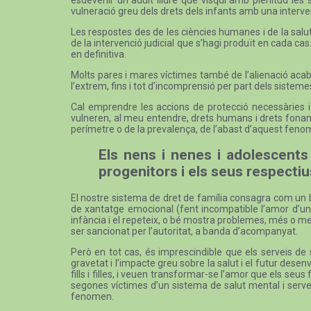
vulneració greu dels drets dels infants amb una intervenc
Les respostes des de les ciències humanes i de la salut
de la intervenció judicial que s’hagi produït en cada cas.
en definitiva.
Molts pares i mares víctimes també de l’alienació acaben 
l’extrem, fins i tot d’incomprensió per part dels sistemes
Cal emprendre les accions de protecció necessàries i é
vulneren, al meu entendre, drets humans i drets fonamen
perímetre o de la prevalença, de l’abast d’aquest fenom
Els nens i nenes i adolescents
progenitors i els seus respecti
El nostre sistema de dret de família consagra com un bé
de xantatge emocional (fent incompatible l’amor d’un p
infància i el repeteix, o bé mostra problemes, més o m
ser sancionat per l’autoritat, a banda d’acompanyat.
Però en tot cas, és imprescindible que els serveis de s
gravetat i l’impacte greu sobre la salut i el futur des
fills i filles, i veuen transformar-se l’amor que els seus 
segones víctimes d’un sistema de salut mental i servei
fenomen.