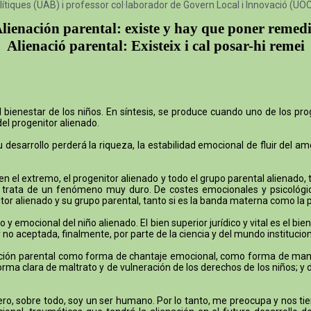
lítiques (UAB) i professor col·laborador de Govern Local i Innovació (UO
lienación parental: existe y hay que poner remed
Alienació parental: Existeix i cal posar-hi remei
ienestar de los niños. En síntesis, se produce cuando uno de los prog
del progenitor alienado.
desarrollo perderá la riqueza, la estabilidad emocional de fluir del a
 en el extremo, el progenitor alienado y todo el grupo parental alienad
Se trata de un fenómeno muy duro. De costes emocionales y psicológi
nitor alienado y su grupo parental, tanto si es la banda materna como la 
o y emocional del niño alienado. El bien superior jurídico y vital es el b
no aceptada, finalmente, por parte de la ciencia y del mundo instituciona
ación parental como forma de chantaje emocional, como forma de manipu
orma clara de maltrato y de vulneración de los derechos de los niños; y
a. Pero, sobre todo, soy un ser humano. Por lo tanto, me preocupa y nos