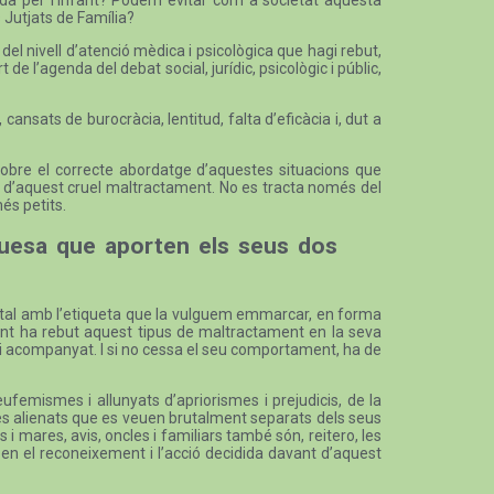
s Jutjats de Família?
el nivell d’atenció mèdica i psicològica que hagi rebut,
de l’agenda del debat social, jurídic, psicològic i públic,
cansats de burocràcia, lentitud, falta d’eficàcia i, dut a
c sobre el correcte abordatge d’aquestes situacions que
cia d’aquest cruel maltractament. No es tracta només del
és petits.
iquesa que aporten els seus dos
arental amb l’etiqueta que la vulguem emmarcar, en forma
ovint ha rebut aquest tipus de maltractament en la seva
 i acompanyat. I si no cessa el seu comportament, ha de
eufemismes i allunyats d’apriorismes i prejudicis, de la
ares alienats que es veuen brutalment separats dels seus
es i mares, avis, oncles i familiars també són, reitero, les
 en el reconeixement i l’acció decidida davant d’aquest