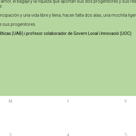
 amor, el bagaje y la riqueza que aportan sus dos progenitores y sus re
e.
ipación y una vida libre y llena, hacen falta dos alas, una mochila liger
e sus progenitores.
olíticas (UAB) i profesor colaborador de Govern Local i Innovació (UOC)
M
J
V
3
4
5