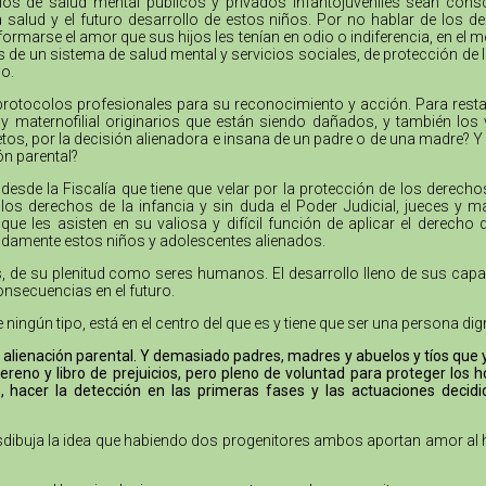
cios de salud mental públicos y privados infantojuveniles sean cons
la salud y el futuro desarrollo de estos niños. Por no hablar de los
formarse el amor que sus hijos les tenían en odio o indiferencia, en el 
as de un sistema de salud mental y servicios sociales, de protección de 
o.
protocolos profesionales para su reconocimiento y acción. Para resta
no y maternofilial originarios que están siendo dañados, y también l
tos, por la decisión alienadora e insana de un padre o de una madre? Y 
ón parental?
desde la Fiscalía que tiene que velar por la protección de los derech
s derechos de la infancia y sin duda el Poder Judicial, jueces y m
e les asisten en su valiosa y difícil función de aplicar el derecho
bidamente estos niños y adolescentes alienados.
nes, de su plenitud como seres humanos. El desarrollo lleno de sus cap
onsecuencias en el futuro.
e ningún tipo, está en el centro del que es y tiene que ser una persona 
alienación parental. Y demasiado padres, madres y abuelos y tíos que ya 
reno y libro de prejuicios, pero pleno de voluntad para proteger lo
, hacer la detección en las primeras fases y las actuaciones decidi
desdibuja la idea que habiendo dos progenitores ambos aportan amor al