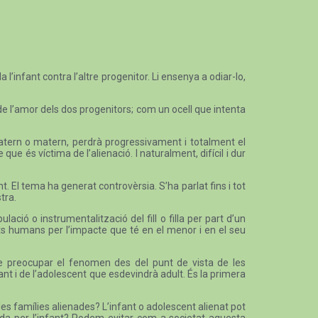
l’infant contra l’altre progenitor. Li ensenya a odiar-lo,
de l’amor dels dos progenitors; com un ocell que intenta
i patern o matern, perdrà progressivament i totalment el
ue és víctima de l’alienació. I naturalment, difícil i dur
ant. El tema ha generat controvèrsia. S’ha parlat fins i tot
tra.
ió o instrumentalització del fill o filla per part d’un
ets humans per l’impacte que té en el menor i en el seu
 de preocupar el fenomen des del punt de vista de les
t i de l’adolescent que esdevindrà adult. És la primera
les famílies alienades? L’infant o adolescent alienat pot
rada per l’infant? Podem evitar com a societat aquesta