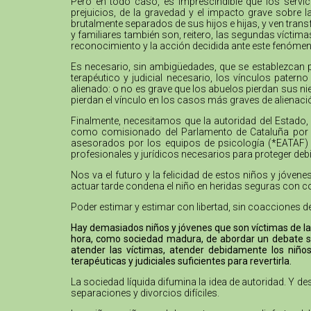
Pero en todo caso, es imprescindible que los servi
prejuicios, de la gravedad y el impacto grave sobre 
brutalmente separados de sus hijos e hijas, y ven trans
y familiares también son, reitero, las segundas víctim
reconocimiento y la acción decidida ante este fenómen
Es necesario, sin ambigüedades, que se establezcan 
terapéutico y judicial necesario, los vínculos pater
alienado: o no es grave que los abuelos pierdan sus nie
pierdan el vínculo en los casos más graves de alienaci
Finalmente, necesitamos que la autoridad del Estado, 
como comisionado del Parlamento de Cataluña por lo
asesorados por los equipos de psicología (*EATAF) qu
profesionales y jurídicos necesarios para proteger de
Nos va el futuro y la felicidad de estos niños y jóve
actuar tarde condena el niño en heridas seguras con c
Poder estimar y estimar con libertad, sin coacciones d
Hay demasiados niños y jóvenes que son víctimas de la 
hora, como sociedad madura, de abordar un debate se
atender las víctimas, atender debidamente los niños
terapéuticas y judiciales suficientes para revertirla.
La sociedad líquida difumina la idea de autoridad. Y 
separaciones y divorcios difíciles.