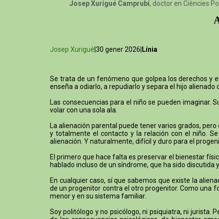
Josep Xurigué Camprubí
, doctor en Ciències Po
A
Josep Xurigué
|30 gener 2026|
Línia
Se trata de un fenómeno que golpea los derechos y el b
enseña a odiarlo, a repudiarlo y separa el hijo alienado 
Las consecuencias para el niño se pueden imaginar. Su 
volar con una sola ala.
La alienación parental puede tener varios grados, pero
y totalmente el contacto y la relación con el niño. 
alienación. Y naturalmente, difícil y duro para el proge
El primero que hace falta es preservar el bienestar físic
hablado incluso de un síndrome, que ha sido discutida y 
En cualquier caso, sí que sabemos que existe la alien
de un progenitor contra el otro progenitor. Como una f
menor y en su sistema familiar.
Soy politólogo y no psicólogo, ni psiquiatra, ni jurist