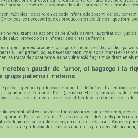
ió protocol·litzada dels sistemes de salut i protecció dels infants i del
 són múltiples i dependran de cada infant, adolescent, del seu context, d
 En tot cas, és necessari que es produeixin les denúncies i que formi part 
no realitzant les accions de denúncia davant l’autoritat civil i judicial, 
 de salut i protecció dels infants i dels drets de família.
s urgent que es produeixi un rigorós debat científic, polític i jurídi
tals. I, en primer lloc, és necessari visibilitzar socialment l’existèn
en, es tracta de posar remei a una vulneració flagrant de drets en els m
 mereixen gaudir de l’amor, el bagatge i la r
us grups paterns i materns
 jurídic superior la protecció i el benestar de l’infant. L’alienació p
rogenitor amb l’amor de l’altre), existeix. El progenitor alienador s
enys greus, de salut mental o emocional. Per tant, també ha de ser atès
alut mental públics i privats infantojuvenils siguin conscients, sense 
envolupament d’aquests infants. Per no parlar dels drets dels pares i m
fills els tenien en odi o indiferència, en el millor dels casos. Aquests par
s socials, de protecció dels menors que no és prou sensible ni audaç,