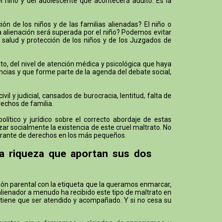
el niño y del adolescente que acontecerá adulto. Es la
n de los niños y de las familias alienadas? El niño o
la alienación será superada por el niño? Podemos evitar
 salud y protección de los niños y de los Juzgados de
o, del nivel de atención médica y psicológica que haya
ncias y que forme parte de la agenda del debate social,
 y judicial, cansados de burocracia, lentitud, falta de
rechos de familia.
ítico y jurídico sobre el correcto abordaje de estas
ar socialmente la existencia de este cruel maltrato. No
lagrante de derechos en los más pequeños.
la riqueza que aportan sus dos
ción parental con la etiqueta que la queramos enmarcar,
alienador a menudo ha recibido este tipo de maltrato en
 tiene que ser atendido y acompañado. Y si no cesa su