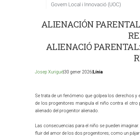
Govern Local i Innovació (UOC)
ALIENACIÓN PARENTAL:
RE
ALIENACIÓ PARENTAL:
R
Josep Xurigué
|30 gener 2026|
Línia
Se trata de un fenómeno que golpea los derechos y e
de los progenitores manipula el niño contra el otro p
alienado del progenitor alienado.
Las consecuencias para el niño se pueden imaginar. S
fluir del amor de los dos progenitores; como un pájar