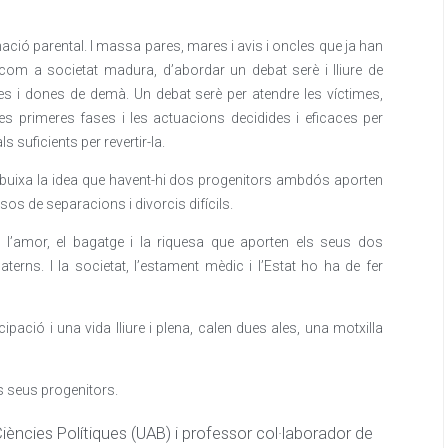
nació parental. I massa pares, mares i avis i oncles que ja han
, com a societat madura, d’abordar un debat serè i lliure de
mes i dones de demà. Un debat serè per atendre les víctimes,
les primeres fases i les actuacions decidides i eficaces per
s suficients per revertir-la.
esdibuixa la idea que havent-hi dos progenitors ambdós aporten
sos de separacions i divorcis difícils.
 l’amor, el bagatge i la riquesa que aporten els seus dos
terns. I la societat, l’estament mèdic i l’Estat ho ha de fer
pació i una vida lliure i plena, calen dues ales, una motxilla
s seus progenitors.
Ciències Polítiques (UAB) i professor col·laborador de