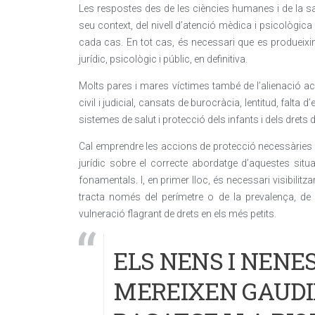
Les respostes des de les ciències humanes i de la sa
seu context, del nivell d’atenció mèdica i psicològica 
cada cas. En tot cas, és necessari que es produeixin
jurídic, psicològic i públic, en definitiva.
Molts pares i mares víctimes també de l’alienació ac
civil i judicial, cansats de burocràcia, lentitud, falta d
sistemes de salut i protecció dels infants i dels drets d
Cal emprendre les accions de protecció necessàries i é
jurídic sobre el correcte abordatge d’aquestes sit
fonamentals. I, en primer lloc, és necessari visibilit
tracta només del perímetre o de la prevalença, de
vulneració flagrant de drets en els més petits.
ELS NENS I NENE
MEREIXEN GAUDIR