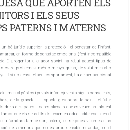
QUESA QUE APORTEN ELS
ITORS I ELS SEUS
PS PATERNS I MATERNS
 bé jurídic superior la protecció i el benestar de l’infant.
emmarcar, en forma de xantatge emocional (fent incompatible
eix. El progenitor alienador sovint ha rebut aquest tipus de
 bé mostra problemes, més o menys greus, de salut mental o
yat. I si no cessa el seu comportament, ha de ser sancionat
alut mental públics i privats infantojuvenils siguin conscients,
is, de la gravetat i l’impacte greu sobre la salut i el futur
ls drets dels pares i mares alienats que es veuen brutalment
 l’amor que els seus fills els tenien en odi o indiferència, en el
es i familiars també són, reitero, les segones víctimes d’un
ecció dels menors que no és prou sensible ni audaç, en el