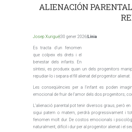
ALIENACIÓN PARENTAL:
RE
Josep Xurigué
|30 gener 2026|
Línia
Es tracta d’un fenomen
que colpeix els drets i el
benestar dels infants. En
síntesi, es produeix quan un dels progenitors manipul
repudiar-lo i separa el fill alienat del progenitor alienat.
Les conseqüències per a l’infant es poden imaginar
emocional de fruir de l’amor dels dos progenitors; co
L’alienació parental pot tenir diversos graus, però en l’
sigui patern o matern, perdrà progressivament i tot
fenomen molt dur. De costos emocionals i psicològics
naturalment, difícil i dur per al progenitor alienat i el