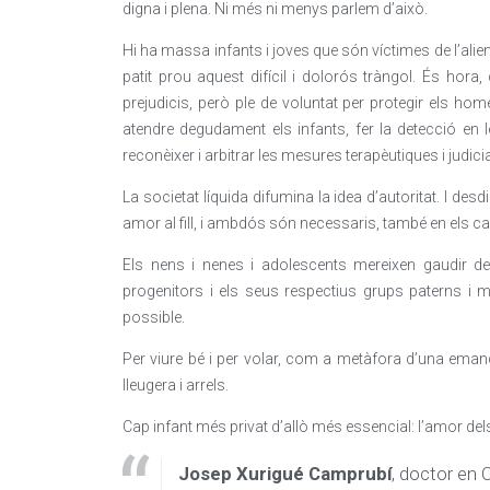
digna i plena. Ni més ni menys parlem d’això.
Hi ha massa infants i joves que són víctimes de l’alie
patit prou aquest difícil i dolorós tràngol. És hora
prejudicis, però ple de voluntat per protegir els ho
atendre degudament els infants, fer la detecció en 
reconèixer i arbitrar les mesures terapèutiques i judicial
La societat líquida difumina la idea d’autoritat. I d
amor al fill, i ambdós són necessaris, també en els ca
Els nens i nenes i adolescents mereixen gaudir de
progenitors i els seus respectius grups paterns i ma
possible.
Per viure bé i per volar, com a metàfora d’una emanci
lleugera i arrels.
Cap infant més privat d’allò més essencial: l’amor del
Josep Xurigué Camprubí
, doctor en 