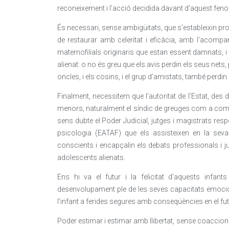
reconeixement i l’acció decidida davant d’aquest fen
És necessari, sense ambigüitats, que s’estableixin pro
de restaurar amb celeritat i eficàcia, amb l’acompan
maternofilials originaris que estan essent damnats, 
alienat: o no és greu que els avis perdin els seus nets,
oncles, i els cosins, i el grup d’amistats, també perdi
Finalment, necessitem que l’autoritat de l’Estat, des d
menors, naturalment el síndic de greuges com a comis
sens dubte el Poder Judicial, jutges i magistrats res
psicologia (EATAF) que els assisteixen en la seva v
conscients i encapçalin els debats professionals i j
adolescents alienats.
Ens hi va el futur i la felicitat d’aquests infa
desenvolupament ple de les seves capacitats emocio
l’infant a ferides segures amb conseqüències en el fut
Poder estimar i estimar amb llibertat, sense coaccion