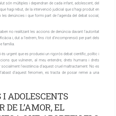
lut són múltiples i dependran de cada infant, adolescent, del
que hagi rebut, de la intervenció judicial que s’hagi produït en
 les denúncies i que formi part de l’agenda del debat social,
aben no realitzant les accions de denúncia davant l’autoritat
’eficàcia i, dut a l’extrem, fins i tot d’incomprensió per part dels
e família.
s urgent que es produeixi un rigorós debat científic, polític i
uacions que vulneren, al meu entendre, drets humans i drets
zar socialment l’existència d’aquest cruel maltractament. No es
 l’abast d’aquest fenomen, es tracta de posar remei a una
S I ADOLESCENTS
 DE L’AMOR, EL