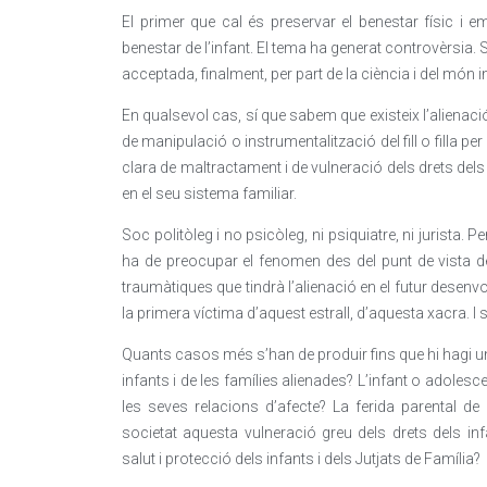
El primer que cal és preservar el benestar físic i emoc
benestar de l’infant. El tema ha generat controvèrsia. S
acceptada, finalment, per part de la ciència i del món in
En qualsevol cas, sí que sabem que existeix l’alien
de manipulació o instrumentalització del fill o filla p
clara de maltractament i de vulneració dels drets dels 
en el seu sistema familiar.
Soc politòleg i no psicòleg, ni psiquiatre, ni jurista.
ha de preocupar el fenomen des del punt de vista d
traumàtiques que tindrà l’alienació en el futur desenvo
la primera víctima d’aquest estrall, d’aquesta xacra. I s
Quants casos més s’han de produir fins que hi hagi un
infants i de les famílies alienades? L’infant o adolesce
les seves relacions d’afecte? La ferida parental de
societat aquesta vulneració greu dels drets dels in
salut i protecció dels infants i dels Jutjats de Família?