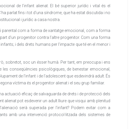
ional de l’infant alienat. El bé superior jurídic i vital és el
’ha parlat fins i tot d’una síndrome, que ha estat discutida i no
stitucional i jurídic a casa nostra.
ació parental com a forma de xantatge emocional, com a forma
er part d’un progenitor contra l’altre progenitor. Com una forma
infants; i dels drets humans per l’impacte que té en el menor i
 Però, sobretot, soc un ésser humà. Per tant, em preocupa i ens
e les conseqüències psicològiques, de benestar emocional,
lupament de l’infant i de l’adolescent que esdevindrà adult. És
egona víctima és el progenitor alienat i el seu grup familiar.
a actuació eficaç de salvaguarda de drets i de protecció dels
nt alienat pot esdevenir un adult lliure que visqui amb plenitud
 l’alienació serà superada per l’infant? Podem evitar com a
fants amb una intervenció protocol·litzada dels sistemes de