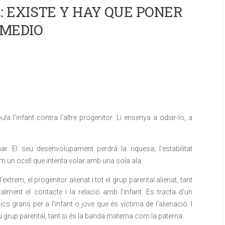
 EXISTE Y HAY QUE PONER
MEDIO
a l’infant contra l’altre progenitor. Li ensenya a odiar-lo, a
. El seu desenvolupament perdrà la riquesa, l’estabilitat
m un ocell que intenta volar amb una sola ala.
extrem, el progenitor alienat i tot el grup parental alienat, tant
alment el contacte i la relació amb l’infant. Es tracta d’un
 grans per a l’infant o jove que és víctima de l’alienació. I
 seu grup parental, tant si és la banda materna com la paterna.