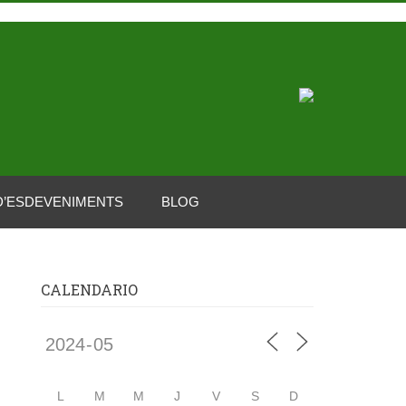
D’ESDEVENIMENTS
BLOG
CALENDARIO
L
M
M
J
V
S
D