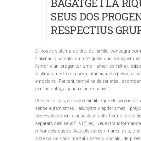
BAGATGE I LA RI
SEUS DOS PROGEN
RESPECTIUS GRU
El nostre sistema de dret de família consagra com un
L’alienació parental amb l’etiqueta que la vulguem 
l’amor d’un progenitor amb l’amor de l’altre), exist
maltractament en la seva infància i el repeteix, o
emocional. Per tant, també ha de ser atès i acompan
per l’autoritat, a banda d’acompanyat.
Però en tot cas, és imprescindible que els serveis de s
sense eufemismes i allunyats d’apriorismes i prejudic
desenvolupament d’aquests infants. Per no parlar de
separats dels seus fills i filles, i veuen transformar-se
millor dels casos. Aquests pares i mares, avis, oncl
sistema de salut mental i serveis socials, de prot