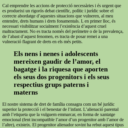
Cal emprendre les accions de protecció necessàries i és urgent que
es produeixi un rigorós debat científic, polític i jurídic sobre el
correcte abordatge d’aquestes situacions que vulneren, al meu
entendre, drets humans i drets fonamentals. I, en primer lloc, és
necessari visibilitzar socialment l’existència d’aquest cruel
maltractament. No es tracta només del perímetre o de la prevalença,
de l’abast d’aquest fenomen, es tracta de posar remei a una
vulneració flagrant de drets en els més petits.
Els nens i nenes i adolescents
mereixen gaudir de l’amor, el
bagatge i la riquesa que aporten
els seus dos progenitors i els seus
respectius grups paterns i
materns
El nostre sistema de dret de família consagra com un bé jurídic
superior la protecció i el benestar de l’infant. L’alienació parental
amb l’etiqueta que la vulguem emmarcar, en forma de xantatge
emocional (fent incompatible l’amor d’un progenitor amb l’amor de
l’altre), existeix. El progenitor alienador sovint ha rebut aquest tipus