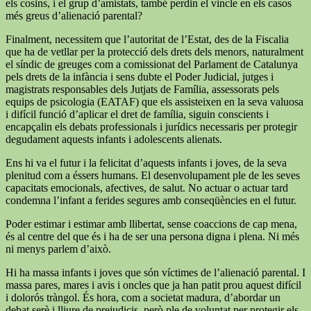
els cosins, i el grup d’amistats, també perdin el vincle en els casos
més greus d’alienació parental?
Finalment, necessitem que l’autoritat de l’Estat, des de la Fiscalia
que ha de vetllar per la protecció dels drets dels menors, naturalment
el síndic de greuges com a comissionat del Parlament de Catalunya
pels drets de la infància i sens dubte el Poder Judicial, jutges i
magistrats responsables dels Jutjats de Família, assessorats pels
equips de psicologia (EATAF) que els assisteixen en la seva valuosa
i difícil funció d’aplicar el dret de família, siguin conscients i
encapçalin els debats professionals i jurídics necessaris per protegir
degudament aquests infants i adolescents alienats.
Ens hi va el futur i la felicitat d’aquests infants i joves, de la seva
plenitud com a éssers humans. El desenvolupament ple de les seves
capacitats emocionals, afectives, de salut. No actuar o actuar tard
condemna l’infant a ferides segures amb conseqüències en el futur.
Poder estimar i estimar amb llibertat, sense coaccions de cap mena,
és al centre del que és i ha de ser una persona digna i plena. Ni més
ni menys parlem d’això.
Hi ha massa infants i joves que són víctimes de l’alienació parental. I
massa pares, mares i avis i oncles que ja han patit prou aquest difícil
i dolorós tràngol. És hora, com a societat madura, d’abordar un
debat serè i lliure de prejudicis, però ple de voluntat per protegir els