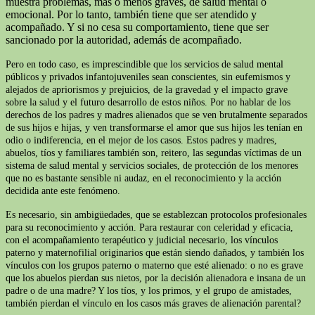
muestra problemas, más o menos graves, de salud mental o
emocional. Por lo tanto, también tiene que ser atendido y
acompañado. Y si no cesa su comportamiento, tiene que ser
sancionado por la autoridad, además de acompañado.
Pero en todo caso, es imprescindible que los servicios de salud mental
públicos y privados infantojuveniles sean conscientes, sin eufemismos y
alejados de apriorismos y prejuicios, de la gravedad y el impacto grave
sobre la salud y el futuro desarrollo de estos niños. Por no hablar de los
derechos de los padres y madres alienados que se ven brutalmente separados
de sus hijos e hijas, y ven transformarse el amor que sus hijos les tenían en
odio o indiferencia, en el mejor de los casos. Estos padres y madres,
abuelos, tíos y familiares también son, reitero, las segundas víctimas de un
sistema de salud mental y servicios sociales, de protección de los menores
que no es bastante sensible ni audaz, en el reconocimiento y la acción
decidida ante este fenómeno.
Es necesario, sin ambigüedades, que se establezcan protocolos profesionales
para su reconocimiento y acción. Para restaurar con celeridad y eficacia,
con el acompañamiento terapéutico y judicial necesario, los vínculos
paterno y maternofilial originarios que están siendo dañados, y también los
vínculos con los grupos paterno o materno que esté alienado: o no es grave
que los abuelos pierdan sus nietos, por la decisión alienadora e insana de un
padre o de una madre? Y los tíos, y los primos, y el grupo de amistades,
también pierdan el vínculo en los casos más graves de alienación parental?