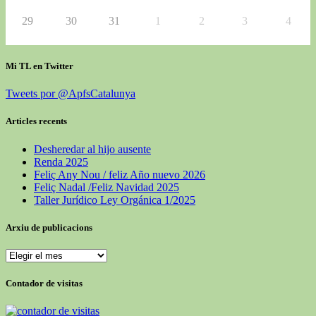
29
30
31
1
2
3
4
Mi TL en Twitter
Tweets por @ApfsCatalunya
Articles recents
Desheredar al hijo ausente
Renda 2025
Feliç Any Nou / feliz Año nuevo 2026
Feliç Nadal /Feliz Navidad 2025
Taller Jurídico Ley Orgánica 1/2025
Arxiu de publicacions
Contador de visitas