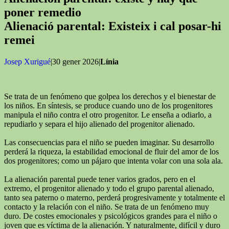
poner remedio
Alienació parental: Existeix i cal posar-hi
remei
Josep Xurigué
|30 gener 2026|
Línia
Se trata de un fenómeno que golpea los derechos y el bienestar de
los niños. En síntesis, se produce cuando uno de los progenitores
manipula el niño contra el otro progenitor. Le enseña a odiarlo, a
repudiarlo y separa el hijo alienado del progenitor alienado.
Las consecuencias para el niño se pueden imaginar. Su desarrollo
perderá la riqueza, la estabilidad emocional de fluir del amor de los
dos progenitores; como un pájaro que intenta volar con una sola ala.
La alienación parental puede tener varios grados, pero en el
extremo, el progenitor alienado y todo el grupo parental alienado,
tanto sea paterno o materno, perderá progresivamente y totalmente el
contacto y la relación con el niño. Se trata de un fenómeno muy
duro. De costes emocionales y psicológicos grandes para el niño o
joven que es víctima de la alienación. Y naturalmente, difícil y duro