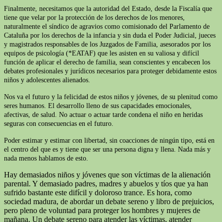
Finalmente, necesitamos que la autoridad del Estado, desde la Fiscalía que
tiene que velar por la protección de los derechos de los menores,
naturalmente el síndico de agravios como comisionado del Parlamento de
Cataluña por los derechos de la infancia y sin duda el Poder Judicial, jueces
y magistrados responsables de los Juzgados de Familia, asesorados por los
equipos de psicología (*EATAF) que les asisten en su valiosa y difícil
función de aplicar el derecho de familia, sean conscientes y encabecen los
debates profesionales y jurídicos necesarios para proteger debidamente estos
niños y adolescentes alienados.
Nos va el futuro y la felicidad de estos niños y jóvenes, de su plenitud como
seres humanos. El desarrollo lleno de sus capacidades emocionales,
afectivas, de salud. No actuar o actuar tarde condena el niño en heridas
seguras con consecuencias en el futuro.
Poder estimar y estimar con libertad, sin coacciones de ningún tipo, está en
el centro del que es y tiene que ser una persona digna y llena. Nada más y
nada menos hablamos de esto.
Hay demasiados niños y jóvenes que son víctimas de la alienación
parental. Y demasiado padres, madres y abuelos y tíos que ya han
sufrido bastante este difícil y doloroso trance. Es hora, como
sociedad madura, de abordar un debate sereno y libro de prejuicios,
pero pleno de voluntad para proteger los hombres y mujeres de
mañana. Un debate sereno para atender las víctimas, atender