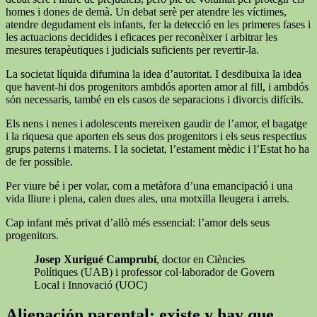
homes i dones de demà. Un debat serè per atendre les víctimes,
atendre degudament els infants, fer la detecció en les primeres fases i
les actuacions decidides i eficaces per reconèixer i arbitrar les
mesures terapèutiques i judicials suficients per revertir-la.
La societat líquida difumina la idea d’autoritat. I desdibuixa la idea
que havent-hi dos progenitors ambdós aporten amor al fill, i ambdós
són necessaris, també en els casos de separacions i divorcis difícils.
Els nens i nenes i adolescents mereixen gaudir de l’amor, el bagatge
i la riquesa que aporten els seus dos progenitors i els seus respectius
grups paterns i materns. I la societat, l’estament mèdic i l’Estat ho ha
de fer possible.
Per viure bé i per volar, com a metàfora d’una emancipació i una
vida lliure i plena, calen dues ales, una motxilla lleugera i arrels.
Cap infant més privat d’allò més essencial: l’amor dels seus
progenitors.
Josep Xurigué Camprubí
, doctor en Ciències
Polítiques (UAB) i professor col·laborador de Govern
Local i Innovació (UOC)
Alienación parental: existe y hay que