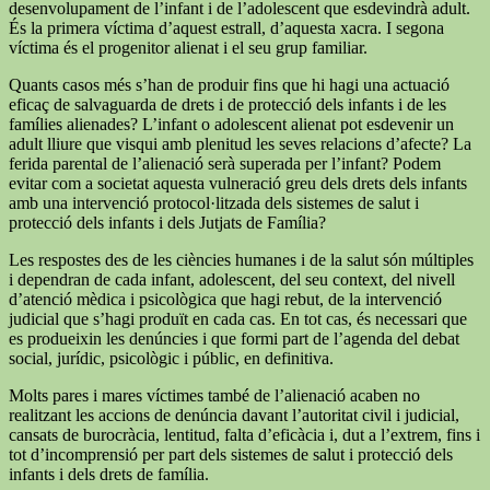
desenvolupament de l’infant i de l’adolescent que esdevindrà adult.
És la primera víctima d’aquest estrall, d’aquesta xacra. I segona
víctima és el progenitor alienat i el seu grup familiar.
Quants casos més s’han de produir fins que hi hagi una actuació
eficaç de salvaguarda de drets i de protecció dels infants i de les
famílies alienades? L’infant o adolescent alienat pot esdevenir un
adult lliure que visqui amb plenitud les seves relacions d’afecte? La
ferida parental de l’alienació serà superada per l’infant? Podem
evitar com a societat aquesta vulneració greu dels drets dels infants
amb una intervenció protocol·litzada dels sistemes de salut i
protecció dels infants i dels Jutjats de Família?
Les respostes des de les ciències humanes i de la salut són múltiples
i dependran de cada infant, adolescent, del seu context, del nivell
d’atenció mèdica i psicològica que hagi rebut, de la intervenció
judicial que s’hagi produït en cada cas. En tot cas, és necessari que
es produeixin les denúncies i que formi part de l’agenda del debat
social, jurídic, psicològic i públic, en definitiva.
Molts pares i mares víctimes també de l’alienació acaben no
realitzant les accions de denúncia davant l’autoritat civil i judicial,
cansats de burocràcia, lentitud, falta d’eficàcia i, dut a l’extrem, fins i
tot d’incomprensió per part dels sistemes de salut i protecció dels
infants i dels drets de família.