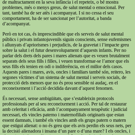
de maltractament en la seva infància i el repeteix, o bé mostra
problemes, més o menys greus, de salut mental o emocional. Per
tant, també ha de ser atès i acompanyat. I si no cessa el seu
comportament, ha de ser sancionat per l’autoritat, a banda
d’acompanyat.
Però en tot cas, és imprescindible que els serveis de salut mental
públics i privats infantojuvenils siguin conscients, sense eufemismes
i allunyats d’apriorismes i prejudicis, de la gravetat i l’impacte greu
sobre la salut i el futur desenvolupament d’aquests infants. Per no
parlar dels drets dels pares i mares alienats que es veuen brutalment
separats dels seus fills i filles, i veuen transformar-se l’amor que els
seus fills els tenien en odi o indiferència, en el millor dels casos.
Aquests pares i mares, avis, oncles i familiars també són, reitero, les
segones víctimes d’un sistema de salut mental i serveis socials, de
protecció dels menors que no és prou sensible ni audaç, en el
reconeixement i l’acció decidida davant d’aquest fenomen.
És necessari, sense ambigüitats, que s’estableixin protocols
professionals per al seu reconeixement i acció. Per tal de restaurar
amb celeritat i eficàcia, amb l’acompanyament terapèutic i judicial
necessari, els vincles paterno i maternofilials originaris que estan
essent damnats, i també els vincles amb els grups patern o matern
que estigui alienat: o no és greu que els avis perdin els seus nets, per
la decisió alienadora i insana d’un pare o d’una mare? I els oncles, i