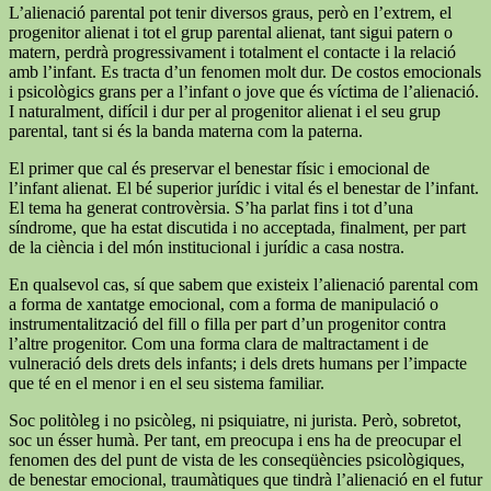
L’alienació parental pot tenir diversos graus, però en l’extrem, el
progenitor alienat i tot el grup parental alienat, tant sigui patern o
matern, perdrà progressivament i totalment el contacte i la relació
amb l’infant. Es tracta d’un fenomen molt dur. De costos emocionals
i psicològics grans per a l’infant o jove que és víctima de l’alienació.
I naturalment, difícil i dur per al progenitor alienat i el seu grup
parental, tant si és la banda materna com la paterna.
El primer que cal és preservar el benestar físic i emocional de
l’infant alienat. El bé superior jurídic i vital és el benestar de l’infant.
El tema ha generat controvèrsia. S’ha parlat fins i tot d’una
síndrome, que ha estat discutida i no acceptada, finalment, per part
de la ciència i del món institucional i jurídic a casa nostra.
En qualsevol cas, sí que sabem que existeix l’alienació parental com
a forma de xantatge emocional, com a forma de manipulació o
instrumentalització del fill o filla per part d’un progenitor contra
l’altre progenitor. Com una forma clara de maltractament i de
vulneració dels drets dels infants; i dels drets humans per l’impacte
que té en el menor i en el seu sistema familiar.
Soc politòleg i no psicòleg, ni psiquiatre, ni jurista. Però, sobretot,
soc un ésser humà. Per tant, em preocupa i ens ha de preocupar el
fenomen des del punt de vista de les conseqüències psicològiques,
de benestar emocional, traumàtiques que tindrà l’alienació en el futur