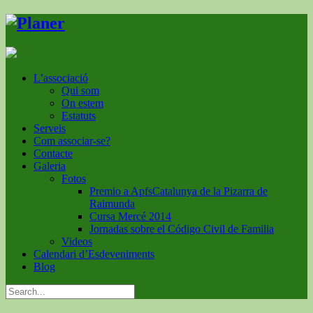
L’associació
Qui som
On estem
Estatuts
Serveis
Com associar-se?
Contacte
Galeria
Fotos
Premio a ApfsCatalunya de la Pizarra de
Raimunda
Cursa Mercé 2014
Jornadas sobre el Código Civil de Familia
Videos
Calendari d’Esdeveniments
Blog