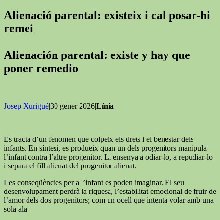
Alienació parental: existeix i cal posar-hi
remei
Alienación parental: existe y hay que
poner remedio
Josep Xurigué
|30 gener 2026|
Línia
Es tracta d’un fenomen que colpeix els drets i el benestar dels
infants. En síntesi, es produeix quan un dels progenitors manipula
l’infant contra l’altre progenitor. Li ensenya a odiar-lo, a repudiar-lo
i separa el fill alienat del progenitor alienat.
Les conseqüències per a l’infant es poden imaginar. El seu
desenvolupament perdrà la riquesa, l’estabilitat emocional de fruir de
l’amor dels dos progenitors; com un ocell que intenta volar amb una
sola ala.