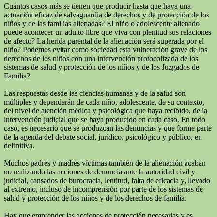
Cuántos casos más se tienen que producir hasta que haya una
actuación eficaz de salvaguardia de derechos y de protección de los
niños y de las familias alienadas? El niño o adolescente alienado
puede acontecer un adulto libre que viva con plenitud sus relaciones
de afecto? La herida parental de la alienación será superada por el
niño? Podemos evitar como sociedad esta vulneración grave de los
derechos de los niños con una intervención protocolizada de los
sistemas de salud y protección de los niños y de los Juzgados de
Familia?
Las respuestas desde las ciencias humanas y de la salud son
múltiples y dependerán de cada niño, adolescente, de su contexto,
del nivel de atención médica y psicológica que haya recibido, de la
intervención judicial que se haya producido en cada caso. En todo
caso, es necesario que se produzcan las denuncias y que forme parte
de la agenda del debate social, jurídico, psicológico y público, en
definitiva.
Muchos padres y madres víctimas también de la alienación acaban
no realizando las acciones de denuncia ante la autoridad civil y
judicial, cansados de burocracia, lentitud, falta de eficacia y, llevado
al extremo, incluso de incomprensión por parte de los sistemas de
salud y protección de los niños y de los derechos de familia.
Hay que emprender las acciones de protección necesarias y es