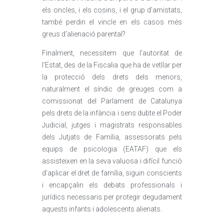
els oncles, i els cosins, i el grup d’amistats,
també perdin el vincle en els casos més
greus d’alienació parental?
Finalment, necessitem que l’autoritat de
l’Estat, des de la Fiscalia que ha de vetllar per
la protecció dels drets dels menors,
naturalment el síndic de greuges com a
comissionat del Parlament de Catalunya
pels drets de la infància i sens dubte el Poder
Judicial, jutges i magistrats responsables
dels Jutjats de Família, assessorats pels
equips de psicologia (EATAF) que els
assisteixen en la seva valuosa i difícil funció
d’aplicar el dret de família, siguin conscients
i encapçalin els debats professionals i
jurídics necessaris per protegir degudament
aquests infants i adolescents alienats.