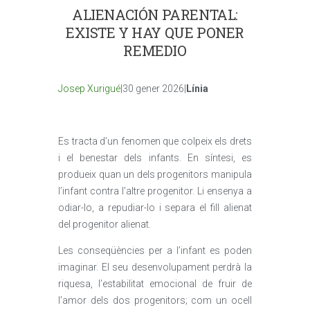
ALIENACIÓN PARENTAL:
EXISTE Y HAY QUE PONER
REMEDIO
Josep Xurigué
|30 gener 2026|
Línia
Es tracta d’un fenomen que colpeix els drets
i el benestar dels infants. En síntesi, es
produeix quan un dels progenitors manipula
l’infant contra l’altre progenitor. Li ensenya a
odiar-lo, a repudiar-lo i separa el fill alienat
del progenitor alienat.
Les conseqüències per a l’infant es poden
imaginar. El seu desenvolupament perdrà la
riquesa, l’estabilitat emocional de fruir de
l’amor dels dos progenitors; com un ocell