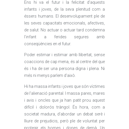
Ens hi va el futur i la felicitat d’aquests
infants i joves, de la seva plenitud com a
éssers humans. El desenvolupament ple de
les seves capacitats emocionals, afectives,
de salut. No actuar o actuar tard condemna
l’infant a ferides segures amb
conseqüències en el futur.
Poder estimar i estimar amb llibertat, sense
coaccions de cap mena, és al centre del que
és i ha de ser una persona digna i plena. Ni
més ni menys parlem d’això.
Hi ha massa infants i joves que són víctimes
de l’alienació parental. I massa pares, mares
i avis i oncles que ja han patit prou aquest
difícil i dolorós tràngol. És hora, com a
societat madura, d’abordar un debat serè i
lliure de prejudicis, però ple de voluntat per
protegir els homes i dones de demà. Un