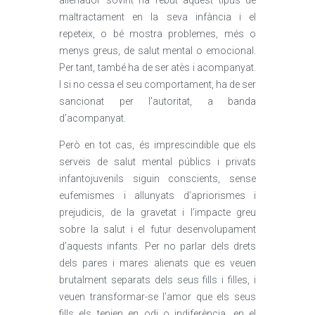
alienador sovint ha rebut aquest tipus de
maltractament en la seva infància i el
repeteix, o bé mostra problemes, més o
menys greus, de salut mental o emocional.
Per tant, també ha de ser atès i acompanyat.
I si no cessa el seu comportament, ha de ser
sancionat per l’autoritat, a banda
d’acompanyat.
Però en tot cas, és imprescindible que els
serveis de salut mental públics i privats
infantojuvenils siguin conscients, sense
eufemismes i allunyats d’apriorismes i
prejudicis, de la gravetat i l’impacte greu
sobre la salut i el futur desenvolupament
d’aquests infants. Per no parlar dels drets
dels pares i mares alienats que es veuen
brutalment separats dels seus fills i filles, i
veuen transformar-se l’amor que els seus
fills els tenien en odi o indiferència, en el