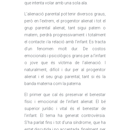
que intenta volar amb una sola ala.
L’alienació parental pot tenir diversos graus,
però en l’extrem, el progenitor alienat i tot el
grup parental alienat, tant sigui patern o
matern, perdrà progressivament i totalment
el contacte i la relació amb l’infant. Es tracta
d’un fenomen molt dur. De costos
emocionals i psicològics grans per a l’infant
o jove que és víctima de l’alienació. I
naturalment, difícil i dur per al progenitor
alienat i el seu grup parental, tant si és la
banda materna com la paterna.
El primer que cal és preservar el benestar
físic i emocional de l’infant alienat. El bé
superior jurídic i vital és el benestar de
l’infant. El tema ha generat controvèrsia.
S’ha parlat fins i tot d’una síndrome, que ha
estat discutida i no acceptada, finalment, per