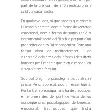
part de la ciència i del món institucional i
jurídic a casa nostra.
En qualsevol cas, sí que sabem que existeix
l’alienació parental com a forma de xantatge
emocional, com a forma de manipulació o
instrumentalització del fill o filla per part d’un
progenitor contra l’altre progenitor. Com una
forma clara de maltractament i de
vulneració dels drets dels infants; i dels drets
humans per l’impacte que té en el menor i en
el seu sistema familiar.
Soc politòleg i no psicòleg, ni psiquiatre, ni
jurista. Però, sobretot, soc un ésser humà.
Per tant, em preocupa i ens ha de preocupar
el fenomen des del punt de vista de les
conseqüències psicològiques, de benestar
emocional, traumàtiques que tindrà