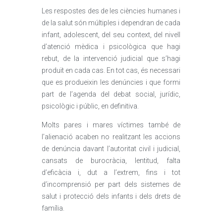
Les respostes des de les ciències humanes i
de la salut són múltiples i dependran de cada
infant, adolescent, del seu context, del nivell
d’atenció mèdica i psicològica que hagi
rebut, de la intervenció judicial que s’hagi
produït en cada cas. En tot cas, és necessari
que es produeixin les denúncies i que formi
part de l’agenda del debat social, jurídic,
psicològic i públic, en definitiva.
Molts pares i mares víctimes també de
l’alienació acaben no realitzant les accions
de denúncia davant l’autoritat civil i judicial,
cansats de burocràcia, lentitud, falta
d’eficàcia i, dut a l’extrem, fins i tot
d’incomprensió per part dels sistemes de
salut i protecció dels infants i dels drets de
família.