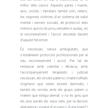
millor dels casos. Aquests pares i mares,
avis, oncles i familiars també són, reitero,
les segones víctimes d’un sistema de salut
mental i serveis socials, de protecció dels
menors que no és prou sensible ni audaç, en
el reconeixement i l’acció decidida davant
d’aquest fenomen.
És necessari, sense ambigüitats, que
s’estableixin protocols professionals per al
seu reconeixement i acció. Per tal de
restaurar amb celeritat i eficàcia, amb
l’acompanyament terapèutic i judicial
necessari, els vincles paterno i maternofilials
originaris que estan essent damnats, i
també els vincles amb els grups patern o
matern que estigui alienat: o no és greu que
els avis perdin els seus nets, per la decisió
alienadora i insana d’un pare o d’una mare? I