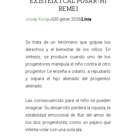
EXISTEIX I CAL POSAR-HI
REMEI
Josep Xurigué
|30 gener 2026|
Línia
Se trata de un fenómeno que golpea los
derechos y el bienestar de los niños. En
síntesis, se produce cuando uno de los
progenitores manipula el niño contra el otro
progenitor. Le enseña a odiarlo, a repudiarlo
y separa el hijo alienado del progenitor
alienado.
Las consecuencias para el niño se pueden
imaginar. Su desarrollo perderá la riqueza, la
estabilidad emocional de fluir del amor de
los dos progenitores; como un pájaro que
intenta volar con una sola ala.