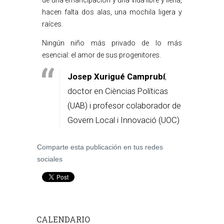
de una emancipación y una vida libre y llena,
hacen falta dos alas, una mochila ligera y
raíces.
Ningún niño más privado de lo más
esencial: el amor de sus progenitores.
Josep Xurigué Camprubí
,
doctor en Cièncias Políticas
(UAB) i profesor colaborador de
Govern Local i Innovació (UOC)
Comparte esta publicación en tus redes
sociales
CALENDARIO