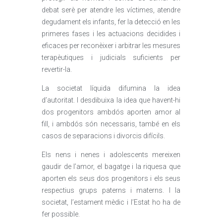
debat serè per atendre les víctimes, atendre
degudament els infants, fer la detecció en les
primeres fases i les actuacions decidides i
eficaces per reconèixer i arbitrar les mesures
terapèutiques i judicials suficients per
revertir-la.
La societat líquida difumina la idea
d’autoritat. I desdibuixa la idea que havent-hi
dos progenitors ambdós aporten amor al
fill, i ambdós són necessaris, també en els
casos de separacions i divorcis difícils.
Els nens i nenes i adolescents mereixen
gaudir de l’amor, el bagatge i la riquesa que
aporten els seus dos progenitors i els seus
respectius grups paterns i materns. I la
societat, l’estament mèdic i l’Estat ho ha de
fer possible.