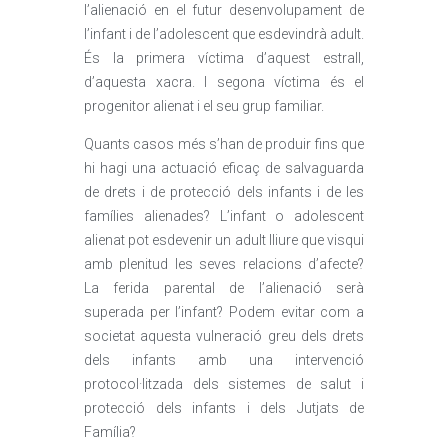
l’alienació en el futur desenvolupament de
l’infant i de l’adolescent que esdevindrà adult.
És la primera víctima d’aquest estrall,
d’aquesta xacra. I segona víctima és el
progenitor alienat i el seu grup familiar.
Quants casos més s’han de produir fins que
hi hagi una actuació eficaç de salvaguarda
de drets i de protecció dels infants i de les
famílies alienades? L’infant o adolescent
alienat pot esdevenir un adult lliure que visqui
amb plenitud les seves relacions d’afecte?
La ferida parental de l’alienació serà
superada per l’infant? Podem evitar com a
societat aquesta vulneració greu dels drets
dels infants amb una intervenció
protocol·litzada dels sistemes de salut i
protecció dels infants i dels Jutjats de
Família?