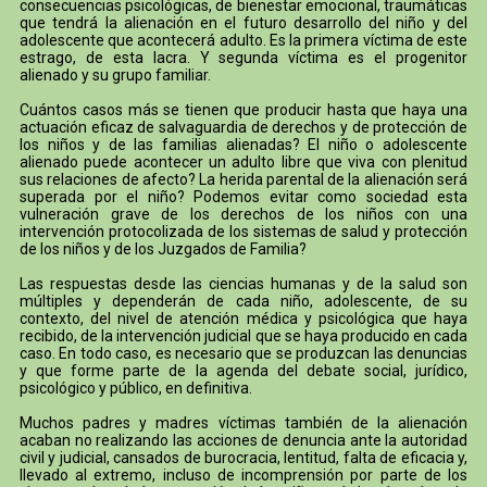
consecuencias psicológicas, de bienestar emocional, traumáticas
que tendrá la alienación en el futuro desarrollo del niño y del
adolescente que acontecerá adulto. Es la primera víctima de este
estrago, de esta lacra. Y segunda víctima es el progenitor
alienado y su grupo familiar.
Cuántos casos más se tienen que producir hasta que haya una
actuación eficaz de salvaguardia de derechos y de protección de
los niños y de las familias alienadas? El niño o adolescente
alienado puede acontecer un adulto libre que viva con plenitud
sus relaciones de afecto? La herida parental de la alienación será
superada por el niño? Podemos evitar como sociedad esta
vulneración grave de los derechos de los niños con una
intervención protocolizada de los sistemas de salud y protección
de los niños y de los Juzgados de Familia?
Las respuestas desde las ciencias humanas y de la salud son
múltiples y dependerán de cada niño, adolescente, de su
contexto, del nivel de atención médica y psicológica que haya
recibido, de la intervención judicial que se haya producido en cada
caso. En todo caso, es necesario que se produzcan las denuncias
y que forme parte de la agenda del debate social, jurídico,
psicológico y público, en definitiva.
Muchos padres y madres víctimas también de la alienación
acaban no realizando las acciones de denuncia ante la autoridad
civil y judicial, cansados de burocracia, lentitud, falta de eficacia y,
llevado al extremo, incluso de incomprensión por parte de los