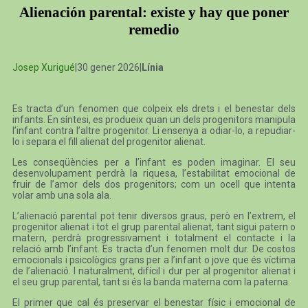
Alienación parental: existe y hay que poner
remedio
Josep Xurigué
|30 gener 2026|
Línia
Es tracta d’un fenomen que colpeix els drets i el benestar dels
infants. En síntesi, es produeix quan un dels progenitors manipula
l’infant contra l’altre progenitor. Li ensenya a odiar-lo, a repudiar-
lo i separa el fill alienat del progenitor alienat.
Les conseqüències per a l’infant es poden imaginar. El seu
desenvolupament perdrà la riquesa, l’estabilitat emocional de
fruir de l’amor dels dos progenitors; com un ocell que intenta
volar amb una sola ala.
L’alienació parental pot tenir diversos graus, però en l’extrem, el
progenitor alienat i tot el grup parental alienat, tant sigui patern o
matern, perdrà progressivament i totalment el contacte i la
relació amb l’infant. Es tracta d’un fenomen molt dur. De costos
emocionals i psicològics grans per a l’infant o jove que és víctima
de l’alienació. I naturalment, difícil i dur per al progenitor alienat i
el seu grup parental, tant si és la banda materna com la paterna.
El primer que cal és preservar el benestar físic i emocional de