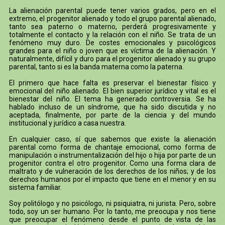
La alienación parental puede tener varios grados, pero en el
extremo, el progenitor alienado y todo el grupo parental alienado,
tanto sea paterno o materno, perderá progresivamente y
totalmente el contacto y la relación con el niño. Se trata de un
fenómeno muy duro. De costes emocionales y psicológicos
grandes para el niño o joven que es víctima de la alienación. Y
naturalmente, difícil y duro para el progenitor alienado y su grupo
parental, tanto si es la banda materna como la paterna.
El primero que hace falta es preservar el bienestar físico y
emocional del niño alienado. El bien superior jurídico y vital es el
bienestar del niño. El tema ha generado controversia. Se ha
hablado incluso de un síndrome, que ha sido discutida y no
aceptada, finalmente, por parte de la ciencia y del mundo
institucional y jurídico a casa nuestra.
En cualquier caso, sí que sabemos que existe la alienación
parental como forma de chantaje emocional, como forma de
manipulación o instrumentalización del hijo o hija por parte de un
progenitor contra el otro progenitor. Como una forma clara de
maltrato y de vulneración de los derechos de los niños; y de los
derechos humanos por el impacto que tiene en el menor y en su
sistema familiar.
Soy politólogo y no psicólogo, ni psiquiatra, ni jurista. Pero, sobre
todo, soy un ser humano. Por lo tanto, me preocupa y nos tiene
que preocupar el fenómeno desde el punto de vista de las