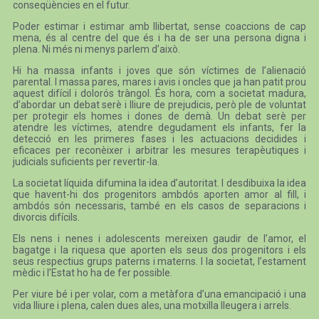
conseqüències en el futur.
Poder estimar i estimar amb llibertat, sense coaccions de cap
mena, és al centre del que és i ha de ser una persona digna i
plena. Ni més ni menys parlem d’això.
Hi ha massa infants i joves que són víctimes de l’alienació
parental. I massa pares, mares i avis i oncles que ja han patit prou
aquest difícil i dolorós tràngol. És hora, com a societat madura,
d’abordar un debat serè i lliure de prejudicis, però ple de voluntat
per protegir els homes i dones de demà. Un debat serè per
atendre les víctimes, atendre degudament els infants, fer la
detecció en les primeres fases i les actuacions decidides i
eficaces per reconèixer i arbitrar les mesures terapèutiques i
judicials suficients per revertir-la.
La societat líquida difumina la idea d’autoritat. I desdibuixa la idea
que havent-hi dos progenitors ambdós aporten amor al fill, i
ambdós són necessaris, també en els casos de separacions i
divorcis difícils.
Els nens i nenes i adolescents mereixen gaudir de l’amor, el
bagatge i la riquesa que aporten els seus dos progenitors i els
seus respectius grups paterns i materns. I la societat, l’estament
mèdic i l’Estat ho ha de fer possible.
Per viure bé i per volar, com a metàfora d’una emancipació i una
vida lliure i plena, calen dues ales, una motxilla lleugera i arrels.