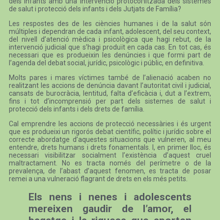
dels infants amb una intervenció protocol·litzada dels sistemes
de salut i protecció dels infants i dels Jutjats de Família?
Les respostes des de les ciències humanes i de la salut són
múltiples i dependran de cada infant, adolescent, del seu context,
del nivell d’atenció mèdica i psicològica que hagi rebut, de la
intervenció judicial que s’hagi produït en cada cas. En tot cas, és
necessari que es produeixin les denúncies i que formi part de
l’agenda del debat social, jurídic, psicològic i públic, en definitiva.
Molts pares i mares víctimes també de l’alienació acaben no
realitzant les accions de denúncia davant l’autoritat civil i judicial,
cansats de burocràcia, lentitud, falta d’eficàcia i, dut a l’extrem,
fins i tot d’incomprensió per part dels sistemes de salut i
protecció dels infants i dels drets de família.
Cal emprendre les accions de protecció necessàries i és urgent
que es produeixi un rigorós debat científic, polític i jurídic sobre el
correcte abordatge d’aquestes situacions que vulneren, al meu
entendre, drets humans i drets fonamentals. I, en primer lloc, és
necessari visibilitzar socialment l’existència d’aquest cruel
maltractament. No es tracta només del perímetre o de la
prevalença, de l’abast d’aquest fenomen, es tracta de posar
remei a una vulneració flagrant de drets en els més petits.
Els nens i nenes i adolescents
mereixen gaudir de l’amor, el