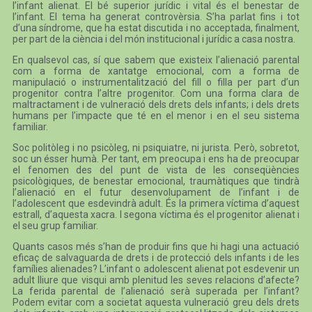
l’infant alienat. El bé superior jurídic i vital és el benestar de
l’infant. El tema ha generat controvèrsia. S’ha parlat fins i tot
d’una síndrome, que ha estat discutida i no acceptada, finalment,
per part de la ciència i del món institucional i jurídic a casa nostra.
En qualsevol cas, sí que sabem que existeix l’alienació parental
com a forma de xantatge emocional, com a forma de
manipulació o instrumentalització del fill o filla per part d’un
progenitor contra l’altre progenitor. Com una forma clara de
maltractament i de vulneració dels drets dels infants; i dels drets
humans per l’impacte que té en el menor i en el seu sistema
familiar.
Soc politòleg i no psicòleg, ni psiquiatre, ni jurista. Però, sobretot,
soc un ésser humà. Per tant, em preocupa i ens ha de preocupar
el fenomen des del punt de vista de les conseqüències
psicològiques, de benestar emocional, traumàtiques que tindrà
l’alienació en el futur desenvolupament de l’infant i de
l’adolescent que esdevindrà adult. És la primera víctima d’aquest
estrall, d’aquesta xacra. I segona víctima és el progenitor alienat i
el seu grup familiar.
Quants casos més s’han de produir fins que hi hagi una actuació
eficaç de salvaguarda de drets i de protecció dels infants i de les
famílies alienades? L’infant o adolescent alienat pot esdevenir un
adult lliure que visqui amb plenitud les seves relacions d’afecte?
La ferida parental de l’alienació serà superada per l’infant?
Podem evitar com a societat aquesta vulneració greu dels drets