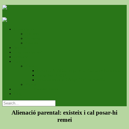
L’associació
Qui som
On estem
Estatuts
Serveis
Com associar-se?
Contacte
Galeria
Fotos
Premio a ApfsCatalunya de la Pizarra de Raimunda
Cursa Mercé 2014
Jornadas sobre el Código Civil de Familia
Videos
Calendari d’Esdeveniments
Blog
Alienació parental: existeix i cal posar-hi
remei