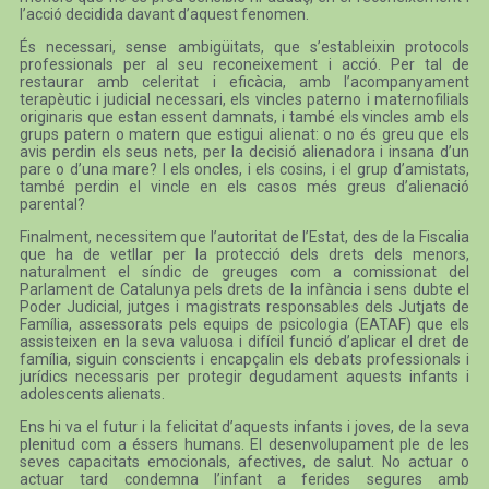
l’acció decidida davant d’aquest fenomen.
És necessari, sense ambigüitats, que s’estableixin protocols
professionals per al seu reconeixement i acció. Per tal de
restaurar amb celeritat i eficàcia, amb l’acompanyament
terapèutic i judicial necessari, els vincles paterno i maternofilials
originaris que estan essent damnats, i també els vincles amb els
grups patern o matern que estigui alienat: o no és greu que els
avis perdin els seus nets, per la decisió alienadora i insana d’un
pare o d’una mare? I els oncles, i els cosins, i el grup d’amistats,
també perdin el vincle en els casos més greus d’alienació
parental?
Finalment, necessitem que l’autoritat de l’Estat, des de la Fiscalia
que ha de vetllar per la protecció dels drets dels menors,
naturalment el síndic de greuges com a comissionat del
Parlament de Catalunya pels drets de la infància i sens dubte el
Poder Judicial, jutges i magistrats responsables dels Jutjats de
Família, assessorats pels equips de psicologia (EATAF) que els
assisteixen en la seva valuosa i difícil funció d’aplicar el dret de
família, siguin conscients i encapçalin els debats professionals i
jurídics necessaris per protegir degudament aquests infants i
adolescents alienats.
Ens hi va el futur i la felicitat d’aquests infants i joves, de la seva
plenitud com a éssers humans. El desenvolupament ple de les
seves capacitats emocionals, afectives, de salut. No actuar o
actuar tard condemna l’infant a ferides segures amb