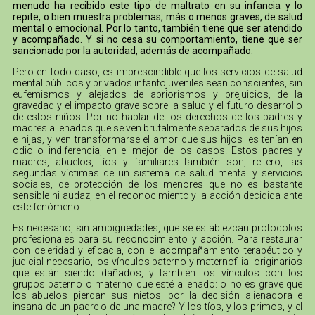
menudo ha recibido este tipo de maltrato en su infancia y lo
repite, o bien muestra problemas, más o menos graves, de salud
mental o emocional. Por lo tanto, también tiene que ser atendido
y acompañado. Y si no cesa su comportamiento, tiene que ser
sancionado por la autoridad, además de acompañado.
Pero en todo caso, es imprescindible que los servicios de salud
mental públicos y privados infantojuveniles sean conscientes, sin
eufemismos y alejados de apriorismos y prejuicios, de la
gravedad y el impacto grave sobre la salud y el futuro desarrollo
de estos niños. Por no hablar de los derechos de los padres y
madres alienados que se ven brutalmente separados de sus hijos
e hijas, y ven transformarse el amor que sus hijos les tenían en
odio o indiferencia, en el mejor de los casos. Estos padres y
madres, abuelos, tíos y familiares también son, reitero, las
segundas víctimas de un sistema de salud mental y servicios
sociales, de protección de los menores que no es bastante
sensible ni audaz, en el reconocimiento y la acción decidida ante
este fenómeno.
Es necesario, sin ambigüedades, que se establezcan protocolos
profesionales para su reconocimiento y acción. Para restaurar
con celeridad y eficacia, con el acompañamiento terapéutico y
judicial necesario, los vínculos paterno y maternofilial originarios
que están siendo dañados, y también los vínculos con los
grupos paterno o materno que esté alienado: o no es grave que
los abuelos pierdan sus nietos, por la decisión alienadora e
insana de un padre o de una madre? Y los tíos, y los primos, y el