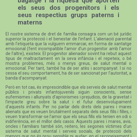
bagatge i la riquesa que aporten
els seus dos progenitors i els
seus respectius grups paterns i
materns
El nostre sistema de dret de família consagra com un bé jurídic
superior la protecció i el benestar de l’infant. L’alienació parental
amb l’etiqueta que la vulguem emmarcar, en forma de xantatge
emocional (fent incompatible l’amor d’un progenitor amb l’amor
de l’altre), existeix. El progenitor alienador sovint ha rebut aquest
tipus de maltractament en la seva infància i el repeteix, o bé
mostra problemes, més o menys greus, de salut mental o
emocional. Per tant, també ha de ser atès i acompanyat. I si no
cessa el seu comportament, ha de ser sancionat per l’autoritat, a
banda d’acompanyat.
Però en tot cas, és imprescindible que els serveis de salut mental
públics i privats infantojuvenils siguin conscients, sense
eufemismes i allunyats d’apriorismes i prejudicis, de la gravetat i
l’impacte greu sobre la salut i el futur desenvolupament
d’aquests infants. Per no parlar dels drets dels pares i mares
alienats que es veuen brutalment separats dels seus fills i filles, i
veuen transformar-se l’amor que els seus fills els tenien en odi o
indiferència, en el millor dels casos. Aquests pares i mares, avis,
oncles i familiars també són, reitero, les segones víctimes d’un
sistema de salut mental i serveis socials, de protecció dels
menors que no és prou sensible ni audaç, en el reconeixement i