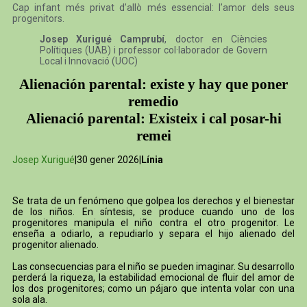
Cap infant més privat d’allò més essencial: l’amor dels seus
progenitors.
Josep Xurigué Camprubí
, doctor en Ciències
Polítiques (UAB) i professor col·laborador de Govern
Local i Innovació (UOC)
Alienación parental: existe y hay que poner
remedio
Alienació parental: Existeix i cal posar-hi
remei
Josep Xurigué
|30 gener 2026|
Línia
Se trata de un fenómeno que golpea los derechos y el bienestar
de los niños. En síntesis, se produce cuando uno de los
progenitores manipula el niño contra el otro progenitor. Le
enseña a odiarlo, a repudiarlo y separa el hijo alienado del
progenitor alienado.
Las consecuencias para el niño se pueden imaginar. Su desarrollo
perderá la riqueza, la estabilidad emocional de fluir del amor de
los dos progenitores; como un pájaro que intenta volar con una
sola ala.