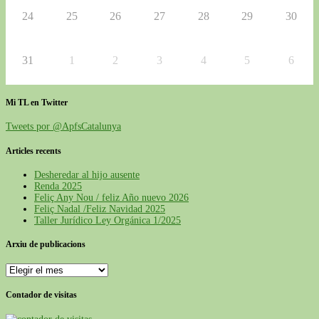
24
25
26
27
28
29
30
31
1
2
3
4
5
6
Mi TL en Twitter
Tweets por @ApfsCatalunya
Articles recents
Desheredar al hijo ausente
Renda 2025
Feliç Any Nou / feliz Año nuevo 2026
Feliç Nadal /Feliz Navidad 2025
Taller Jurídico Ley Orgánica 1/2025
Arxiu de publicacions
Contador de visitas