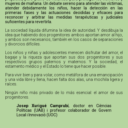
mujeres de mañana. Un debate sereno para atender las víctimas,
atender debidamente los niños, hacer la detección en las
primeras fases y las actuaciones decididas y eficaces para
reconocer y arbitrar las medidas terapéuticas y judiciales
suficientes para revertirla.
La sociedad líquida difumina la idea de autoridad. Y desdibuja la
idea que habiendo dos progenitores ambos aportan amor al hijo,
y ambos son necesarios, también en los casos de separaciones
y divorcios difíciles.
Los niños y niñas y adolescentes merecen disfrutar del amor, el
bagaje y la riqueza que aportan sus dos progenitores y sus
respectivos grupos paternos y maternos. Y la sociedad, el
estamento médico y el Estado lo tiene que hacer posible.
Para vivir bien y para volar, como metáfora de una emancipación
y una vida libre y llena, hacen falta dos alas, una mochila ligera y
raíces.
Ningún niño más privado de lo más esencial: el amor de sus
progenitores.
Josep Xurigué Camprubí
, doctor en Cièncias
Políticas (UAB) i profesor colaborador de Govern
Local i Innovació (UOC)