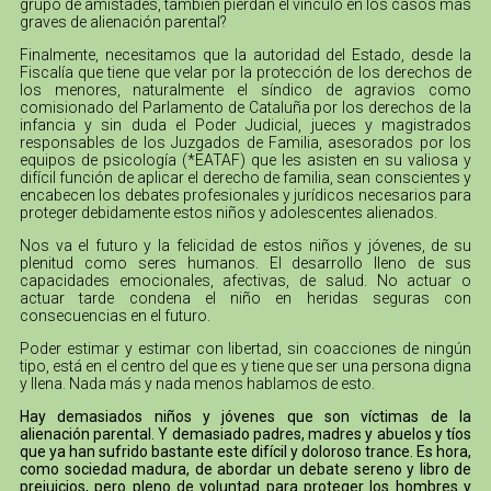
grupo de amistades, también pierdan el vínculo en los casos más
graves de alienación parental?
Finalmente, necesitamos que la autoridad del Estado, desde la
Fiscalía que tiene que velar por la protección de los derechos de
los menores, naturalmente el síndico de agravios como
comisionado del Parlamento de Cataluña por los derechos de la
infancia y sin duda el Poder Judicial, jueces y magistrados
responsables de los Juzgados de Familia, asesorados por los
equipos de psicología (*EATAF) que les asisten en su valiosa y
difícil función de aplicar el derecho de familia, sean conscientes y
encabecen los debates profesionales y jurídicos necesarios para
proteger debidamente estos niños y adolescentes alienados.
Nos va el futuro y la felicidad de estos niños y jóvenes, de su
plenitud como seres humanos. El desarrollo lleno de sus
capacidades emocionales, afectivas, de salud. No actuar o
actuar tarde condena el niño en heridas seguras con
consecuencias en el futuro.
Poder estimar y estimar con libertad, sin coacciones de ningún
tipo, está en el centro del que es y tiene que ser una persona digna
y llena. Nada más y nada menos hablamos de esto.
Hay demasiados niños y jóvenes que son víctimas de la
alienación parental. Y demasiado padres, madres y abuelos y tíos
que ya han sufrido bastante este difícil y doloroso trance. Es hora,
como sociedad madura, de abordar un debate sereno y libro de
prejuicios, pero pleno de voluntad para proteger los hombres y