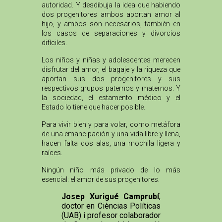
autoridad. Y desdibuja la idea que habiendo
dos progenitores ambos aportan amor al
hijo, y ambos son necesarios, también en
los casos de separaciones y divorcios
difíciles.
Los niños y niñas y adolescentes merecen
disfrutar del amor, el bagaje y la riqueza que
aportan sus dos progenitores y sus
respectivos grupos paternos y maternos. Y
la sociedad, el estamento médico y el
Estado lo tiene que hacer posible.
Para vivir bien y para volar, como metáfora
de una emancipación y una vida libre y llena,
hacen falta dos alas, una mochila ligera y
raíces.
Ningún niño más privado de lo más
esencial: el amor de sus progenitores.
Josep Xurigué Camprubí
,
doctor en Cièncias Políticas
(UAB) i profesor colaborador