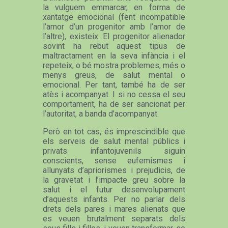
la vulguem emmarcar, en forma de
xantatge emocional (fent incompatible
l’amor d’un progenitor amb l’amor de
l’altre), existeix. El progenitor alienador
sovint ha rebut aquest tipus de
maltractament en la seva infància i el
repeteix, o bé mostra problemes, més o
menys greus, de salut mental o
emocional. Per tant, també ha de ser
atès i acompanyat. I si no cessa el seu
comportament, ha de ser sancionat per
l’autoritat, a banda d’acompanyat.
Però en tot cas, és imprescindible que
els serveis de salut mental públics i
privats infantojuvenils siguin
conscients, sense eufemismes i
allunyats d’apriorismes i prejudicis, de
la gravetat i l’impacte greu sobre la
salut i el futur desenvolupament
d’aquests infants. Per no parlar dels
drets dels pares i mares alienats que
es veuen brutalment separats dels