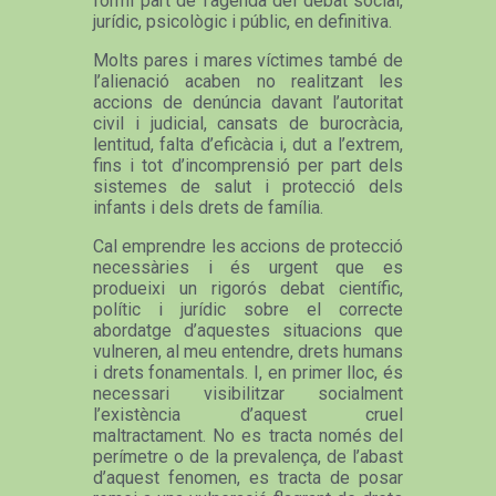
formi part de l’agenda del debat social,
jurídic, psicològic i públic, en definitiva.
Molts pares i mares víctimes també de
l’alienació acaben no realitzant les
accions de denúncia davant l’autoritat
civil i judicial, cansats de burocràcia,
lentitud, falta d’eficàcia i, dut a l’extrem,
fins i tot d’incomprensió per part dels
sistemes de salut i protecció dels
infants i dels drets de família.
Cal emprendre les accions de protecció
necessàries i és urgent que es
produeixi un rigorós debat científic,
polític i jurídic sobre el correcte
abordatge d’aquestes situacions que
vulneren, al meu entendre, drets humans
i drets fonamentals. I, en primer lloc, és
necessari visibilitzar socialment
l’existència d’aquest cruel
maltractament. No es tracta només del
perímetre o de la prevalença, de l’abast
d’aquest fenomen, es tracta de posar