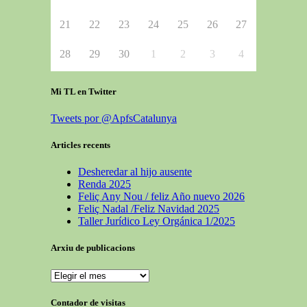
21
22
23
24
25
26
27
28
29
30
1
2
3
4
Mi TL en Twitter
Tweets por @ApfsCatalunya
Articles recents
Desheredar al hijo ausente
Renda 2025
Feliç Any Nou / feliz Año nuevo 2026
Feliç Nadal /Feliz Navidad 2025
Taller Jurídico Ley Orgánica 1/2025
Arxiu de publicacions
Contador de visitas