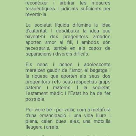
reconèixer i arbitrar les mesures
terapèutiques i judicials suficients per
revertir-la.
La societat líquida difumina la idea
d’autoritat. I desdibuixa la idea que
havent-hi dos progenitors ambdós
aporten amor al fill, i ambdós són
necessaris, també en els casos de
separacions i divorcis difícils.
Els nens i nenes i adolescents
mereixen gaudir de l’amor, el bagatge i
la riquesa que aporten els seus dos
progenitors i els seus respectius grups
paterns i materns. I la societat,
l’estament mèdic i l’Estat ho ha de fer
possible.
Per viure bé i per volar, com a metàfora
d’una emancipació i una vida lliure i
plena, calen dues ales, una motxilla
lleugera i arrels.