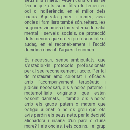
seus fills i filles, i veuen transformar-se
l’amor que els seus fills els tenien en
odi o indiferència, en el millor dels
casos. Aquests pares i mares, avis,
oncles i familiars també són, reitero, les
segones víctimes d’un sistema de salut
mental i serveis socials, de protecció
dels menors que no és prou sensible ni
audaç, en el reconeixement i l’acció
decidida davant d’aquest fenomen.
És necessari, sense ambigüitats, que
s’estableixin protocols professionals
per al seu reconeixement i acció. Per tal
de restaurar amb celeritat i eficàcia,
amb l’acompanyament terapèutic i
judicial necessari, els vincles paterno i
maternofilials originaris que estan
essent damnats, i també els vincles
amb els grups patern o matern que
estigui alienat: o no és greu que els
avis perdin els seus nets, per la decisió
alienadora i insana d’un pare o d’una
mare? I els oncles, i els cosins, i el grup