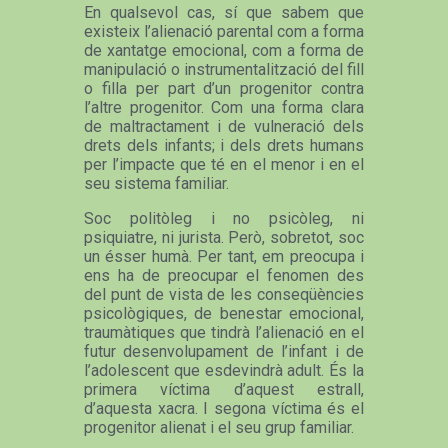
En qualsevol cas, sí que sabem que
existeix l’alienació parental com a forma
de xantatge emocional, com a forma de
manipulació o instrumentalització del fill
o filla per part d’un progenitor contra
l’altre progenitor. Com una forma clara
de maltractament i de vulneració dels
drets dels infants; i dels drets humans
per l’impacte que té en el menor i en el
seu sistema familiar.
Soc politòleg i no psicòleg, ni
psiquiatre, ni jurista. Però, sobretot, soc
un ésser humà. Per tant, em preocupa i
ens ha de preocupar el fenomen des
del punt de vista de les conseqüències
psicològiques, de benestar emocional,
traumàtiques que tindrà l’alienació en el
futur desenvolupament de l’infant i de
l’adolescent que esdevindrà adult. És la
primera víctima d’aquest estrall,
d’aquesta xacra. I segona víctima és el
progenitor alienat i el seu grup familiar.