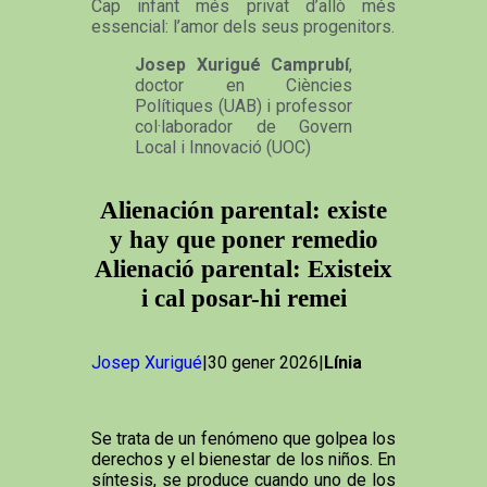
Cap infant més privat d’allò més
essencial: l’amor dels seus progenitors.
Josep Xurigué Camprubí
,
doctor en Ciències
Polítiques (UAB) i professor
col·laborador de Govern
Local i Innovació (UOC)
Alienación parental: existe
y hay que poner remedio
Alienació parental: Existeix
i cal posar-hi remei
Josep Xurigué
|30 gener 2026|
Línia
Se trata de un fenómeno que golpea los
derechos y el bienestar de los niños. En
síntesis, se produce cuando uno de los