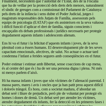
Finalment, necessitem que l’autoritat de l’Estat, des de la Fiscalia
que ha de vetllar per la protecció dels drets dels menors, naturalment
el síndic de greuges com a comissionat del Parlament de Catalunya
pels drets de la infància i sens dubte el Poder Judicial, jutges i
magistrats responsables dels Jutjats de Família, assessorats pels
equips de psicologia (EATAF) que els assisteixen en la seva valuosa
i difícil funció d’aplicar el dret de família, siguin conscients i
encapçalin els debats professionals i jurídics necessaris per protegir
degudament aquests infants i adolescents alienats.
Ens hi va el futur i la felicitat d’aquests infants i joves, de la seva
plenitud com a éssers humans. El desenvolupament ple de les seves
capacitats emocionals, afectives, de salut. No actuar o actuar tard
condemna l’infant a ferides segures amb conseqüències en el futur.
Poder estimar i estimar amb llibertat, sense coaccions de cap mena,
és al centre del que és i ha de ser una persona digna i plena. Ni més
ni menys parlem d’això.
Hi ha massa infants i joves que són víctimes de l’alienació parental. I
massa pares, mares i avis i oncles que ja han patit prou aquest difícil
i dolorós tràngol. És hora, com a societat madura, d’abordar un
debat serè i lliure de prejudicis, però ple de voluntat per protegir els
homes i dones de demà. Un debat serè per atendre les víctimes,
atendre degudament els infants, fer la detecció en les primeres fases i