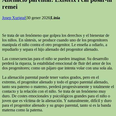
remei
Josep Xurigué
|30 gener 2026|
Línia
Se trata de un fenómeno que golpea los derechos y el bienestar de
los niños. En síntesis, se produce cuando uno de los progenitores
manipula el niño contra el otro progenitor. Le enseña a odiarlo, a
repudiarlo y separa el hijo alienado del progenitor alienado.
Las consecuencias para el niño se pueden imaginar. Su desarrollo
perderá la riqueza, la estabilidad emocional de fluir del amor de los
dos progenitores; como un pájaro que intenta volar con una sola ala.
La alienación parental puede tener varios grados, pero en el
extremo, el progenitor alienado y todo el grupo parental alienado,
tanto sea paterno o materno, perderá progresivamente y totalmente el
contacto y la relación con el niño. Se trata de un fenómeno muy
duro. De costes emocionales y psicológicos grandes para el niño o
joven que es víctima de la alienación. Y naturalmente, difícil y duro
para el progenitor alienado y su grupo parental, tanto si es la banda
materna como la paterna.