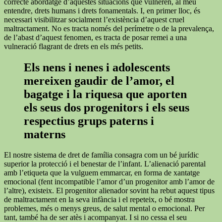
correcte abordatge d’aquestes situacions que vulneren, al meu
entendre, drets humans i drets fonamentals. I, en primer lloc, és
necessari visibilitzar socialment l’existència d’aquest cruel
maltractament. No es tracta només del perímetre o de la prevalença,
de l’abast d’aquest fenomen, es tracta de posar remei a una
vulneració flagrant de drets en els més petits.
Els nens i nenes i adolescents
mereixen gaudir de l’amor, el
bagatge i la riquesa que aporten
els seus dos progenitors i els seus
respectius grups paterns i
materns
El nostre sistema de dret de família consagra com un bé jurídic
superior la protecció i el benestar de l’infant. L’alienació parental
amb l’etiqueta que la vulguem emmarcar, en forma de xantatge
emocional (fent incompatible l’amor d’un progenitor amb l’amor de
l’altre), existeix. El progenitor alienador sovint ha rebut aquest tipus
de maltractament en la seva infància i el repeteix, o bé mostra
problemes, més o menys greus, de salut mental o emocional. Per
tant, també ha de ser atès i acompanyat. I si no cessa el seu