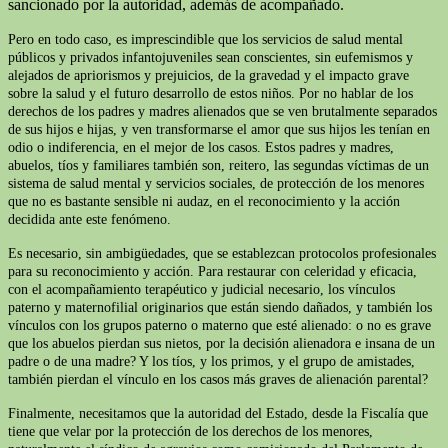
sancionado por la autoridad, además de acompañado.
Pero en todo caso, es imprescindible que los servicios de salud mental
públicos y privados infantojuveniles sean conscientes, sin eufemismos y
alejados de apriorismos y prejuicios, de la gravedad y el impacto grave
sobre la salud y el futuro desarrollo de estos niños. Por no hablar de los
derechos de los padres y madres alienados que se ven brutalmente separados
de sus hijos e hijas, y ven transformarse el amor que sus hijos les tenían en
odio o indiferencia, en el mejor de los casos. Estos padres y madres,
abuelos, tíos y familiares también son, reitero, las segundas víctimas de un
sistema de salud mental y servicios sociales, de protección de los menores
que no es bastante sensible ni audaz, en el reconocimiento y la acción
decidida ante este fenómeno.
Es necesario, sin ambigüedades, que se establezcan protocolos profesionales
para su reconocimiento y acción. Para restaurar con celeridad y eficacia,
con el acompañamiento terapéutico y judicial necesario, los vínculos
paterno y maternofilial originarios que están siendo dañados, y también los
vínculos con los grupos paterno o materno que esté alienado: o no es grave
que los abuelos pierdan sus nietos, por la decisión alienadora e insana de un
padre o de una madre? Y los tíos, y los primos, y el grupo de amistades,
también pierdan el vínculo en los casos más graves de alienación parental?
Finalmente, necesitamos que la autoridad del Estado, desde la Fiscalía que
tiene que velar por la protección de los derechos de los menores,