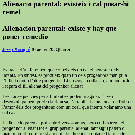
Alienació parental: existeix i cal posar-hi
remei
Alienación parental: existe y hay que
poner remedio
Josep Xurigué
|30 gener 2026|
Línia
Es tracta d’un fenomen que colpeix els drets i el benestar dels
infants. En síntesi, es produeix quan un dels progenitors manipula
l’infant contra l’altre progenitor. Li ensenya a odiar-lo, a repudiar-lo
i separa el fill alienat del progenitor alienat.
Les conseqüències per a l’infant es poden imaginar. El seu
desenvolupament perdrà la riquesa, l’estabilitat emocional de fruir de
l’amor dels dos progenitors; com un ocell que intenta volar amb una
sola ala.
L’alienació parental pot tenir diversos graus, però en l’extrem, el
progenitor alienat i tot el grup parental alienat, tant sigui patern o
matern, perdrà progressivament i totalment el contacte i la relació