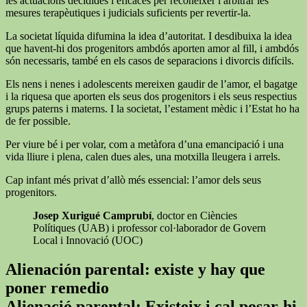
les actuacions decidides i eficaces per reconèixer i arbitrar les
mesures terapèutiques i judicials suficients per revertir-la.
La societat líquida difumina la idea d’autoritat. I desdibuixa la idea
que havent-hi dos progenitors ambdós aporten amor al fill, i ambdós
són necessaris, també en els casos de separacions i divorcis difícils.
Els nens i nenes i adolescents mereixen gaudir de l’amor, el bagatge
i la riquesa que aporten els seus dos progenitors i els seus respectius
grups paterns i materns. I la societat, l’estament mèdic i l’Estat ho ha
de fer possible.
Per viure bé i per volar, com a metàfora d’una emancipació i una
vida lliure i plena, calen dues ales, una motxilla lleugera i arrels.
Cap infant més privat d’allò més essencial: l’amor dels seus
progenitors.
Josep Xurigué Camprubí
, doctor en Ciències
Polítiques (UAB) i professor col·laborador de Govern
Local i Innovació (UOC)
Alienación parental: existe y hay que
poner remedio
Alienació parental: Existeix i cal posar-hi