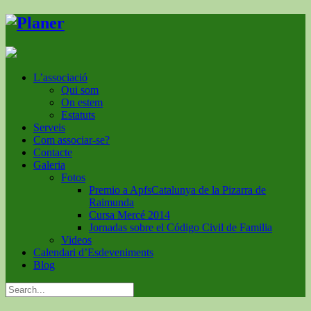
L’associació
Qui som
On estem
Estatuts
Serveis
Com associar-se?
Contacte
Galeria
Fotos
Premio a ApfsCatalunya de la Pizarra de
Raimunda
Cursa Mercé 2014
Jornadas sobre el Código Civil de Familia
Videos
Calendari d’Esdeveniments
Blog