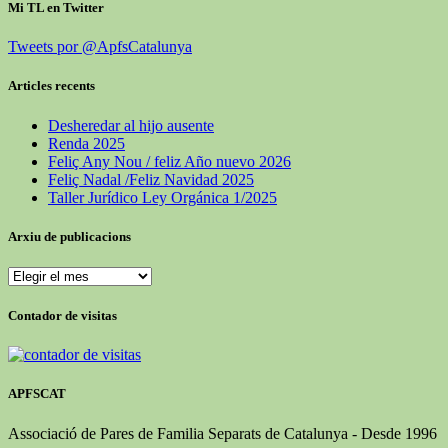
Mi TL en Twitter
Tweets por @ApfsCatalunya
Articles recents
Desheredar al hijo ausente
Renda 2025
Feliç Any Nou / feliz Año nuevo 2026
Feliç Nadal /Feliz Navidad 2025
Taller Jurídico Ley Orgánica 1/2025
Arxiu de publicacions
Arxiu
de
publicacions
Contador de visitas
APFSCAT
Associació de Pares de Familia Separats de Catalunya - Desde 1996