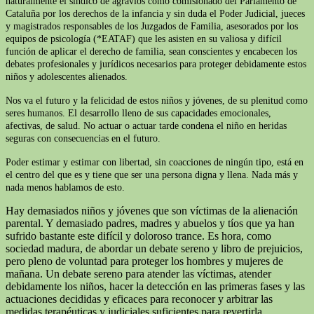
naturalmente el síndico de agravios como comisionado del Parlamento de
Cataluña por los derechos de la infancia y sin duda el Poder Judicial, jueces
y magistrados responsables de los Juzgados de Familia, asesorados por los
equipos de psicología (*EATAF) que les asisten en su valiosa y difícil
función de aplicar el derecho de familia, sean conscientes y encabecen los
debates profesionales y jurídicos necesarios para proteger debidamente estos
niños y adolescentes alienados.
Nos va el futuro y la felicidad de estos niños y jóvenes, de su plenitud como
seres humanos. El desarrollo lleno de sus capacidades emocionales,
afectivas, de salud. No actuar o actuar tarde condena el niño en heridas
seguras con consecuencias en el futuro.
Poder estimar y estimar con libertad, sin coacciones de ningún tipo, está en
el centro del que es y tiene que ser una persona digna y llena. Nada más y
nada menos hablamos de esto.
Hay demasiados niños y jóvenes que son víctimas de la alienación
parental. Y demasiado padres, madres y abuelos y tíos que ya han
sufrido bastante este difícil y doloroso trance. Es hora, como
sociedad madura, de abordar un debate sereno y libro de prejuicios,
pero pleno de voluntad para proteger los hombres y mujeres de
mañana. Un debate sereno para atender las víctimas, atender
debidamente los niños, hacer la detección en las primeras fases y las
actuaciones decididas y eficaces para reconocer y arbitrar las
medidas terapéuticas y judiciales suficientes para revertirla.