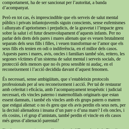
comportament, ha de ser sancionat per l’autoritat, a banda
d’acompanyat.
Però en tot cas, és imprescindible que els serveis de salut mental
públics i privats infantojuvenils siguin conscients, sense eufemismes
i allunyats d’apriorismes i prejudicis, de la gravetat i l’impacte greu
sobre la salut i el futur desenvolupament d’aquests infants. Per no
parlar dels drets dels pares i mares alienats que es veuen brutalment
separats dels seus fills i filles, i veuen transformar-se l’amor que els
seus fills els tenien en odi o indiferència, en el millor dels casos.
Aquests pares i mares, avis, oncles i familiars també són, reitero, les
segones víctimes d’un sistema de salut mental i serveis socials, de
protecció dels menors que no és prou sensible ni audaç, en el
reconeixement i l’acció decidida davant d’aquest fenomen.
És necessari, sense ambigüitats, que s’estableixin protocols
professionals per al seu reconeixement i acció. Per tal de restaurar
amb celeritat i eficàcia, amb l’acompanyament terapèutic i judicial
necessari, els vincles paterno i maternofilials originaris que estan
essent damnats, i també els vincles amb els grups patern o matern
que estigui alienat: o no és greu que els avis perdin els seus nets, per
la decisió alienadora i insana d’un pare o d’una mare? I els oncles, i
els cosins, i el grup d’amistats, també perdin el vincle en els casos
més greus d’alienació parental?