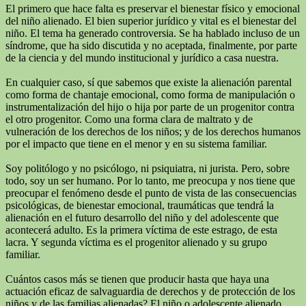
El primero que hace falta es preservar el bienestar físico y emocional
del niño alienado. El bien superior jurídico y vital es el bienestar del
niño. El tema ha generado controversia. Se ha hablado incluso de un
síndrome, que ha sido discutida y no aceptada, finalmente, por parte
de la ciencia y del mundo institucional y jurídico a casa nuestra.
En cualquier caso, sí que sabemos que existe la alienación parental
como forma de chantaje emocional, como forma de manipulación o
instrumentalización del hijo o hija por parte de un progenitor contra
el otro progenitor. Como una forma clara de maltrato y de
vulneración de los derechos de los niños; y de los derechos humanos
por el impacto que tiene en el menor y en su sistema familiar.
Soy politólogo y no psicólogo, ni psiquiatra, ni jurista. Pero, sobre
todo, soy un ser humano. Por lo tanto, me preocupa y nos tiene que
preocupar el fenómeno desde el punto de vista de las consecuencias
psicológicas, de bienestar emocional, traumáticas que tendrá la
alienación en el futuro desarrollo del niño y del adolescente que
acontecerá adulto. Es la primera víctima de este estrago, de esta
lacra. Y segunda víctima es el progenitor alienado y su grupo
familiar.
Cuántos casos más se tienen que producir hasta que haya una
actuación eficaz de salvaguardia de derechos y de protección de los
niños y de las familias alienadas? El niño o adolescente alienado