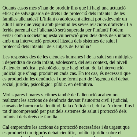
Quants casos més s’han de produir fins que hi hagi una actuació
eficaç de salvaguarda de drets i de protecció dels infants i de les
famílies alienades? L’infant o adolescent alienat pot esdevenir un
adult lliure que visqui amb plenitud les seves relacions d’afecte? La
ferida parental de l’alienació serà superada per l’infant? Podem
evitar com a societat aquesta vulneració greu dels drets dels infants
amb una intervenció protocol·litzada dels sistemes de salut i
protecció dels infants i dels Jutjats de Família?
Les respostes des de les ciències humanes i de la salut són múltiples
i dependran de cada infant, adolescent, del seu context, del nivell
d’atenció mèdica i psicològica que hagi rebut, de la intervenció
judicial que s’hagi produït en cada cas. En tot cas, és necessari que
es produeixin les denúncies i que formi part de l’agenda del debat
social, jurídic, psicològic i públic, en definitiva.
Molts pares i mares víctimes també de l’alienació acaben no
realitzant les accions de denúncia davant l’autoritat civil i judicial,
cansats de burocràcia, lentitud, falta d’eficàcia i, dut a l’extrem, fins i
tot d’incomprensió per part dels sistemes de salut i protecció dels
infants i dels drets de família.
Cal emprendre les accions de protecció necessàries i és urgent que
es produeixi un rigorós debat científic, polític i jurídic sobre el