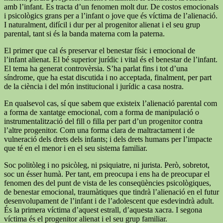
amb l’infant. Es tracta d’un fenomen molt dur. De costos emocionals
i psicològics grans per a l’infant o jove que és víctima de l’alienació.
I naturalment, difícil i dur per al progenitor alienat i el seu grup
parental, tant si és la banda materna com la paterna.
El primer que cal és preservar el benestar físic i emocional de
l’infant alienat. El bé superior jurídic i vital és el benestar de l’infant.
El tema ha generat controvèrsia. S’ha parlat fins i tot d’una
síndrome, que ha estat discutida i no acceptada, finalment, per part
de la ciència i del món institucional i jurídic a casa nostra.
En qualsevol cas, sí que sabem que existeix l’alienació parental com
a forma de xantatge emocional, com a forma de manipulació o
instrumentalització del fill o filla per part d’un progenitor contra
l’altre progenitor. Com una forma clara de maltractament i de
vulneració dels drets dels infants; i dels drets humans per l’impacte
que té en el menor i en el seu sistema familiar.
Soc politòleg i no psicòleg, ni psiquiatre, ni jurista. Però, sobretot,
soc un ésser humà. Per tant, em preocupa i ens ha de preocupar el
fenomen des del punt de vista de les conseqüències psicològiques,
de benestar emocional, traumàtiques que tindrà l’alienació en el futur
desenvolupament de l’infant i de l’adolescent que esdevindrà adult.
És la primera víctima d’aquest estrall, d’aquesta xacra. I segona
víctima és el progenitor alienat i el seu grup familiar.