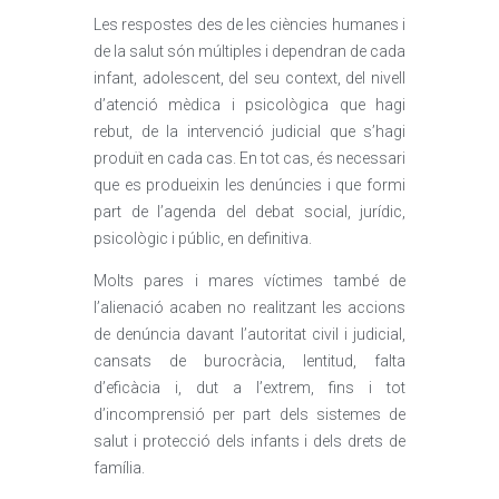
Les respostes des de les ciències humanes i
de la salut són múltiples i dependran de cada
infant, adolescent, del seu context, del nivell
d’atenció mèdica i psicològica que hagi
rebut, de la intervenció judicial que s’hagi
produït en cada cas. En tot cas, és necessari
que es produeixin les denúncies i que formi
part de l’agenda del debat social, jurídic,
psicològic i públic, en definitiva.
Molts pares i mares víctimes també de
l’alienació acaben no realitzant les accions
de denúncia davant l’autoritat civil i judicial,
cansats de burocràcia, lentitud, falta
d’eficàcia i, dut a l’extrem, fins i tot
d’incomprensió per part dels sistemes de
salut i protecció dels infants i dels drets de
família.