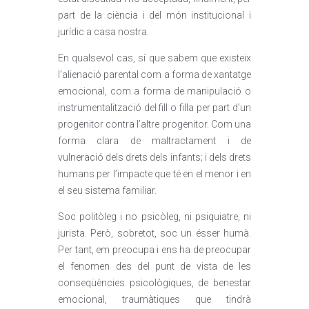
part de la ciència i del món institucional i
jurídic a casa nostra.
En qualsevol cas, sí que sabem que existeix
l’alienació parental com a forma de xantatge
emocional, com a forma de manipulació o
instrumentalització del fill o filla per part d’un
progenitor contra l’altre progenitor. Com una
forma clara de maltractament i de
vulneració dels drets dels infants; i dels drets
humans per l’impacte que té en el menor i en
el seu sistema familiar.
Soc politòleg i no psicòleg, ni psiquiatre, ni
jurista. Però, sobretot, soc un ésser humà.
Per tant, em preocupa i ens ha de preocupar
el fenomen des del punt de vista de les
conseqüències psicològiques, de benestar
emocional, traumàtiques que tindrà