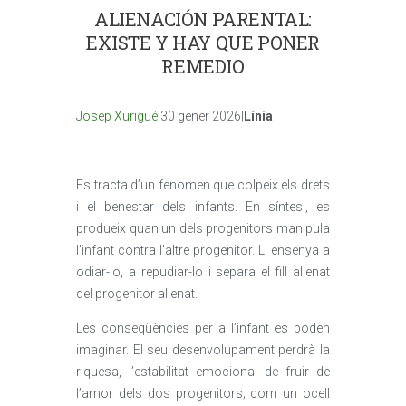
ALIENACIÓN PARENTAL:
EXISTE Y HAY QUE PONER
REMEDIO
Josep Xurigué
|30 gener 2026|
Línia
Es tracta d’un fenomen que colpeix els drets
i el benestar dels infants. En síntesi, es
produeix quan un dels progenitors manipula
l’infant contra l’altre progenitor. Li ensenya a
odiar-lo, a repudiar-lo i separa el fill alienat
del progenitor alienat.
Les conseqüències per a l’infant es poden
imaginar. El seu desenvolupament perdrà la
riquesa, l’estabilitat emocional de fruir de
l’amor dels dos progenitors; com un ocell