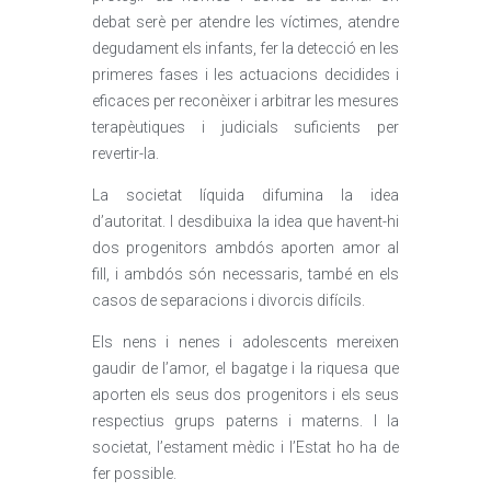
debat serè per atendre les víctimes, atendre
degudament els infants, fer la detecció en les
primeres fases i les actuacions decidides i
eficaces per reconèixer i arbitrar les mesures
terapèutiques i judicials suficients per
revertir-la.
La societat líquida difumina la idea
d’autoritat. I desdibuixa la idea que havent-hi
dos progenitors ambdós aporten amor al
fill, i ambdós són necessaris, també en els
casos de separacions i divorcis difícils.
Els nens i nenes i adolescents mereixen
gaudir de l’amor, el bagatge i la riquesa que
aporten els seus dos progenitors i els seus
respectius grups paterns i materns. I la
societat, l’estament mèdic i l’Estat ho ha de
fer possible.