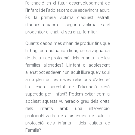
l’alienació en el futur desenvolupament de
l’infant i de l’adolescent que esdevindrà adult.
És la primera víctima d’aquest estrall,
d’aquesta xacra. I segona víctima és el
progenitor alienat i el seu grup familiar.
Quants casos més s’han de produir fins que
hi hagi una actuació eficaç de salvaguarda
de drets i de protecció dels infants i de les
famílies alienades? L’infant o adolescent
alienat pot esdevenir un adult lliure que visqui
amb plenitud les seves relacions d’afecte?
La ferida parental de l’alienació serà
superada per l’infant? Podem evitar com a
societat aquesta vulneració greu dels drets
dels infants amb una intervenció
protocol·litzada dels sistemes de salut i
protecció dels infants i dels Jutjats de
Família?