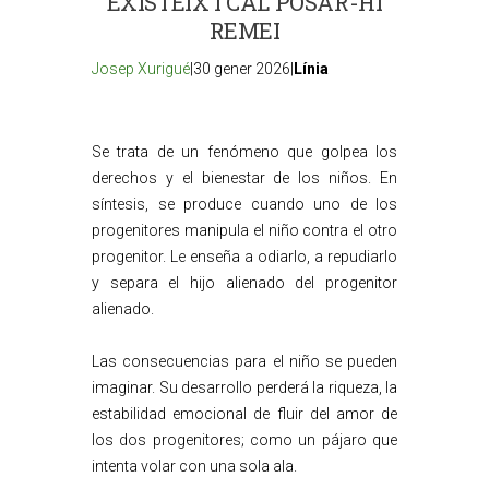
EXISTEIX I CAL POSAR-HI
REMEI
Josep Xurigué
|30 gener 2026|
Línia
Se trata de un fenómeno que golpea los
derechos y el bienestar de los niños. En
síntesis, se produce cuando uno de los
progenitores manipula el niño contra el otro
progenitor. Le enseña a odiarlo, a repudiarlo
y separa el hijo alienado del progenitor
alienado.
Las consecuencias para el niño se pueden
imaginar. Su desarrollo perderá la riqueza, la
estabilidad emocional de fluir del amor de
los dos progenitores; como un pájaro que
intenta volar con una sola ala.