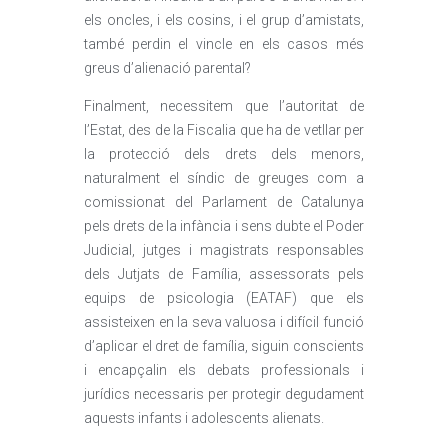
els oncles, i els cosins, i el grup d’amistats,
també perdin el vincle en els casos més
greus d’alienació parental?
Finalment, necessitem que l’autoritat de
l’Estat, des de la Fiscalia que ha de vetllar per
la protecció dels drets dels menors,
naturalment el síndic de greuges com a
comissionat del Parlament de Catalunya
pels drets de la infància i sens dubte el Poder
Judicial, jutges i magistrats responsables
dels Jutjats de Família, assessorats pels
equips de psicologia (EATAF) que els
assisteixen en la seva valuosa i difícil funció
d’aplicar el dret de família, siguin conscients
i encapçalin els debats professionals i
jurídics necessaris per protegir degudament
aquests infants i adolescents alienats.