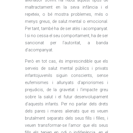
alienador sovint ha rebut aquest tipus de
maltractament en la seva infància i el
repeteix, o bé mostra problemes, més o
menys greus, de salut mental o emocional.
Per tant, també ha de ser atès i acompanyat.
I si no cessa el seu comportament, ha de ser
sancionat per l’autoritat, a banda
d’acompanyat.
Però en tot cas, és imprescindible que els
serveis de salut mental públics i privats
infantojuvenils siguin conscients, sense
eufemismes i allunyats d’apriorismes i
prejudicis, de la gravetat i l’impacte greu
sobre la salut i el futur desenvolupament
d’aquests infants. Per no parlar dels drets
dels pares i mares alienats que es veuen
brutalment separats dels seus fills i filles, i
veuen transformar-se l’amor que els seus
fills els tenien en odi o indiferència, en el