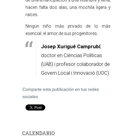
de una emancipación y una vida libre y llena,
hacen falta dos alas, una mochila ligera y
raíces.
Ningún niño más privado de lo más
esencial: el amor de sus progenitores.
Josep Xurigué Camprubí
,
doctor en Cièncias Políticas
(UAB) i profesor colaborador de
Govern Local i Innovació (UOC)
Comparte esta publicación en tus redes
sociales
CALENDARIO