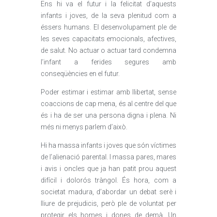
Ens hi va el futur i la felicitat d’aquests
infants i joves, de la seva plenitud com a
éssers humans. El desenvolupament ple de
les seves capacitats emocionals, afectives,
de salut. No actuar o actuar tard condemna
l’infant a ferides segures amb
conseqüències en el futur.
Poder estimar i estimar amb llibertat, sense
coaccions de cap mena, és al centre del que
és i ha de ser una persona digna i plena. Ni
més ni menys parlem d’això.
Hi ha massa infants i joves que són víctimes
de l’alienació parental. I massa pares, mares
i avis i oncles que ja han patit prou aquest
difícil i dolorós tràngol. És hora, com a
societat madura, d’abordar un debat serè i
lliure de prejudicis, però ple de voluntat per
protegir els homes i dones de demà. Un