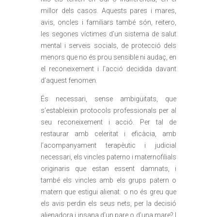
millor dels casos. Aquests pares i mares,
avis, oncles i familiars també són, reitero,
les segones víctimes d’un sistema de salut
mental i serveis socials, de protecció dels
menors que no és prou sensible ni audaç, en
el reconeixement i l’acció decidida davant
d’aquest fenomen.
És necessari, sense ambigüitats, que
s’estableixin protocols professionals per al
seu reconeixement i acció. Per tal de
restaurar amb celeritat i eficàcia, amb
l’acompanyament terapèutic i judicial
necessari, els vincles paterno i maternofilials
originaris que estan essent damnats, i
també els vincles amb els grups patern o
matern que estigui alienat: o no és greu que
els avis perdin els seus nets, per la decisió
alienadora i insana d’un pare o d’una mare? I