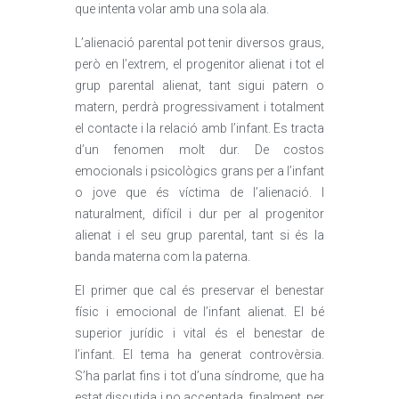
que intenta volar amb una sola ala.
L’alienació parental pot tenir diversos graus,
però en l’extrem, el progenitor alienat i tot el
grup parental alienat, tant sigui patern o
matern, perdrà progressivament i totalment
el contacte i la relació amb l’infant. Es tracta
d’un fenomen molt dur. De costos
emocionals i psicològics grans per a l’infant
o jove que és víctima de l’alienació. I
naturalment, difícil i dur per al progenitor
alienat i el seu grup parental, tant si és la
banda materna com la paterna.
El primer que cal és preservar el benestar
físic i emocional de l’infant alienat. El bé
superior jurídic i vital és el benestar de
l’infant. El tema ha generat controvèrsia.
S’ha parlat fins i tot d’una síndrome, que ha
estat discutida i no acceptada, finalment, per