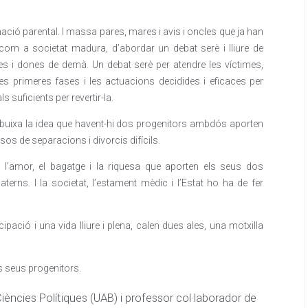
nació parental. I massa pares, mares i avis i oncles que ja han
, com a societat madura, d’abordar un debat serè i lliure de
mes i dones de demà. Un debat serè per atendre les víctimes,
les primeres fases i les actuacions decidides i eficaces per
s suficients per revertir-la.
esdibuixa la idea que havent-hi dos progenitors ambdós aporten
sos de separacions i divorcis difícils.
 l’amor, el bagatge i la riquesa que aporten els seus dos
terns. I la societat, l’estament mèdic i l’Estat ho ha de fer
pació i una vida lliure i plena, calen dues ales, una motxilla
s seus progenitors.
Ciències Polítiques (UAB) i professor col·laborador de