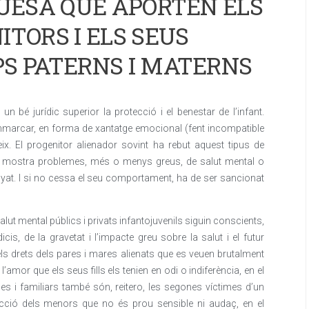
QUESA QUE APORTEN ELS
ITORS I ELS SEUS
PS PATERNS I MATERNS
 bé jurídic superior la protecció i el benestar de l’infant.
emmarcar, en forma de xantatge emocional (fent incompatible
eix. El progenitor alienador sovint ha rebut aquest tipus de
 bé mostra problemes, més o menys greus, de salut mental o
yat. I si no cessa el seu comportament, ha de ser sancionat
alut mental públics i privats infantojuvenils siguin conscients,
is, de la gravetat i l’impacte greu sobre la salut i el futur
ls drets dels pares i mares alienats que es veuen brutalment
 l’amor que els seus fills els tenien en odi o indiferència, en el
es i familiars també són, reitero, les segones víctimes d’un
ecció dels menors que no és prou sensible ni audaç, en el