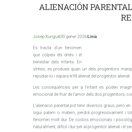
ALIENACIÓN PARENTAL:
RE
Josep Xurigué
|30 gener 2026|
Línia
Es tracta d’un fenomen
que colpeix els drets i el
benestar dels infants. En
síntesi, es produeix quan un dels progenitors manipul
repudiar-lo i separa el fill alienat del progenitor alienat.
Les conseqüències per a l’infant es poden imaginar
emocional de fruir de l’amor dels dos progenitors; co
L’alienació parental pot tenir diversos graus, però en l’
sigui patern o matern, perdrà progressivament i tot
fenomen molt dur. De costos emocionals i psicològics
naturalment, difícil i dur per al progenitor alienat i el