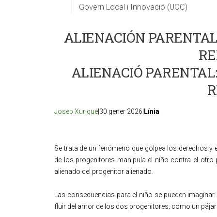
Govern Local i Innovació (UOC)
ALIENACIÓN PARENTAL:
RE
ALIENACIÓ PARENTAL:
R
Josep Xurigué
|30 gener 2026|
Línia
Se trata de un fenómeno que golpea los derechos y e
de los progenitores manipula el niño contra el otro p
alienado del progenitor alienado.
Las consecuencias para el niño se pueden imaginar. S
fluir del amor de los dos progenitores; como un pájar