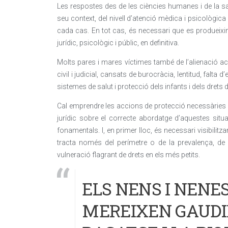
Les respostes des de les ciències humanes i de la sa
seu context, del nivell d’atenció mèdica i psicològica 
cada cas. En tot cas, és necessari que es produeixin
jurídic, psicològic i públic, en definitiva.
Molts pares i mares víctimes també de l’alienació ac
civil i judicial, cansats de burocràcia, lentitud, falta d
sistemes de salut i protecció dels infants i dels drets d
Cal emprendre les accions de protecció necessàries i é
jurídic sobre el correcte abordatge d’aquestes sit
fonamentals. I, en primer lloc, és necessari visibilit
tracta només del perímetre o de la prevalença, de
vulneració flagrant de drets en els més petits.
ELS NENS I NENE
MEREIXEN GAUDIR