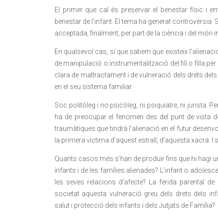
El primer que cal és preservar el benestar físic i emoc
benestar de l’infant. El tema ha generat controvèrsia. S
acceptada, finalment, per part de la ciència i del món in
En qualsevol cas, sí que sabem que existeix l’alien
de manipulació o instrumentalització del fill o filla p
clara de maltractament i de vulneració dels drets dels 
en el seu sistema familiar.
Soc politòleg i no psicòleg, ni psiquiatre, ni jurista.
ha de preocupar el fenomen des del punt de vista d
traumàtiques que tindrà l’alienació en el futur desenvo
la primera víctima d’aquest estrall, d’aquesta xacra. I s
Quants casos més s’han de produir fins que hi hagi un
infants i de les famílies alienades? L’infant o adolesce
les seves relacions d’afecte? La ferida parental de
societat aquesta vulneració greu dels drets dels in
salut i protecció dels infants i dels Jutjats de Família?