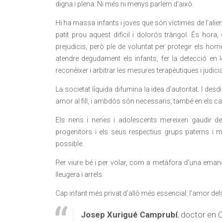
digna i plena. Ni més ni menys parlem d’això.
Hi ha massa infants i joves que són víctimes de l’alie
patit prou aquest difícil i dolorós tràngol. És hora
prejudicis, però ple de voluntat per protegir els ho
atendre degudament els infants, fer la detecció en 
reconèixer i arbitrar les mesures terapèutiques i judicial
La societat líquida difumina la idea d’autoritat. I d
amor al fill, i ambdós són necessaris, també en els ca
Els nens i nenes i adolescents mereixen gaudir de
progenitors i els seus respectius grups paterns i ma
possible.
Per viure bé i per volar, com a metàfora d’una emanci
lleugera i arrels.
Cap infant més privat d’allò més essencial: l’amor del
Josep Xurigué Camprubí
, doctor en 