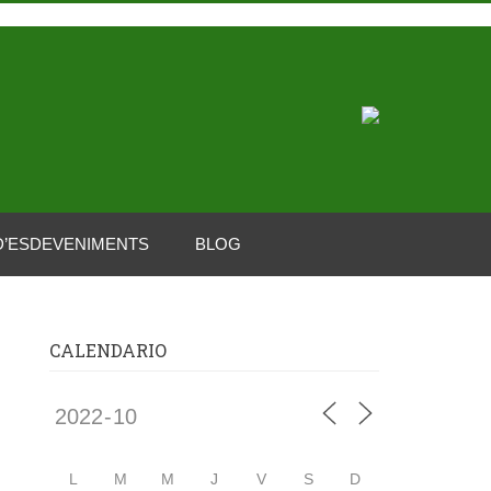
D’ESDEVENIMENTS
BLOG
CALENDARIO
L
M
M
J
V
S
D