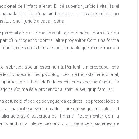
ional de l’infant alienat. El bé superior jurídic i vital és el
’ha parlat fins i tot d’una síndrome, que ha estat discutida i no
stitucional i jurídic a casa nostra.
ació parental com a forma de xantatge emocional, com a forma
er part d’un progenitor contra l’altre progenitor. Com una forma
infants; i dels drets humans per l’impacte que té en el menor i
 Però, sobretot, soc un ésser humà. Per tant, em preocupa i ens
e les conseqüències psicològiques, de benestar emocional,
lupament de l’infant i de l’adolescent que esdevindrà adult. És
egona víctima és el progenitor alienat i el seu grup familiar.
a actuació eficaç de salvaguarda de drets i de protecció dels
nt alienat pot esdevenir un adult lliure que visqui amb plenitud
 l’alienació serà superada per l’infant? Podem evitar com a
fants amb una intervenció protocol·litzada dels sistemes de