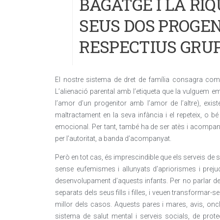
BAGATGE I LA RI
SEUS DOS PROGEN
RESPECTIUS GRU
El nostre sistema de dret de família consagra com un
L’alienació parental amb l’etiqueta que la vulguem 
l’amor d’un progenitor amb l’amor de l’altre), exist
maltractament en la seva infància i el repeteix, o
emocional. Per tant, també ha de ser atès i acompan
per l’autoritat, a banda d’acompanyat.
Però en tot cas, és imprescindible que els serveis de s
sense eufemismes i allunyats d’apriorismes i prejudic
desenvolupament d’aquests infants. Per no parlar de
separats dels seus fills i filles, i veuen transformar-se
millor dels casos. Aquests pares i mares, avis, oncl
sistema de salut mental i serveis socials, de prot