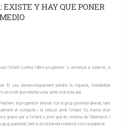
 EXISTE Y HAY QUE PONER
MEDIO
a l’infant contra l’altre progenitor. Li ensenya a odiar-lo, a
. El seu desenvolupament perdrà la riquesa, l’estabilitat
m un ocell que intenta volar amb una sola ala.
extrem, el progenitor alienat i tot el grup parental alienat, tant
alment el contacte i la relació amb l’infant. Es tracta d’un
 grans per a l’infant o jove que és víctima de l’alienació. I
 seu grup parental, tant si és la banda materna com la paterna.