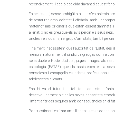
reconeixement i l’acció decidida davant d’aquest fen
És necessari, sense ambigüitats, que s’estableixin pro
de restaurar amb celeritat i eficàcia, amb l’acompan
maternofilials originaris que estan essent damnats, 
alienat: o no és greu que els avis perdin els seus nets,
oncles, i els cosins, i el grup d’amistats, també perdi
Finalment, necessitem que l’autoritat de l’Estat, des d
menors, naturalment el síndic de greuges com a comis
sens dubte el Poder Judicial, jutges i magistrats res
psicologia (EATAF) que els assisteixen en la seva v
conscients i encapçalin els debats professionals i j
adolescents alienats.
Ens hi va el futur i la felicitat d’aquests infa
desenvolupament ple de les seves capacitats emocio
l’infant a ferides segures amb conseqüències en el fut
Poder estimar i estimar amb llibertat, sense coaccion