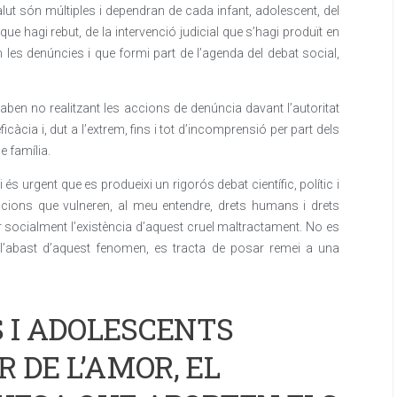
lut són múltiples i dependran de cada infant, adolescent, del
que hagi rebut, de la intervenció judicial que s’hagi produït en
 les denúncies i que formi part de l’agenda del debat social,
aben no realitzant les accions de denúncia davant l’autoritat
’eficàcia i, dut a l’extrem, fins i tot d’incomprensió per part dels
e família.
s urgent que es produeixi un rigorós debat científic, polític i
uacions que vulneren, al meu entendre, drets humans i drets
zar socialment l’existència d’aquest cruel maltractament. No es
 l’abast d’aquest fenomen, es tracta de posar remei a una
S I ADOLESCENTS
 DE L’AMOR, EL