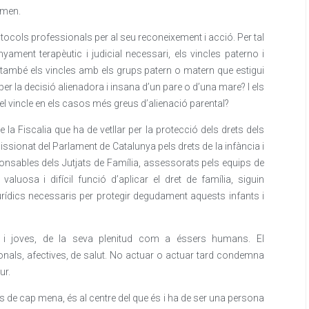
omen.
tocols professionals per al seu reconeixement i acció. Per tal
yament terapèutic i judicial necessari, els vincles paterno i
i també els vincles amb els grups patern o matern que estigui
 per la decisió alienadora i insana d’un pare o d’una mare? I els
n el vincle en els casos més greus d’alienació parental?
e la Fiscalia que ha de vetllar per la protecció dels drets dels
sionat del Parlament de Catalunya pels drets de la infància i
ponsables dels Jutjats de Família, assessorats pels equips de
aluosa i difícil funció d’aplicar el dret de família, siguin
urídics necessaris per protegir degudament aquests infants i
nts i joves, de la seva plenitud com a éssers humans. El
nals, afectives, de salut. No actuar o actuar tard condemna
ur.
s de cap mena, és al centre del que és i ha de ser una persona