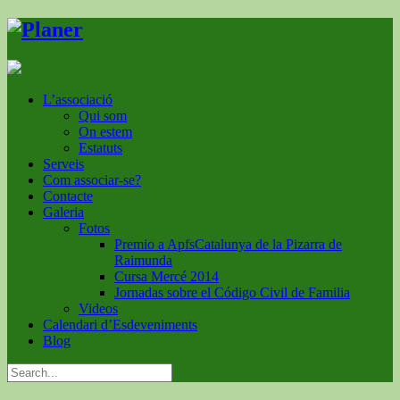
L’associació
Qui som
On estem
Estatuts
Serveis
Com associar-se?
Contacte
Galeria
Fotos
Premio a ApfsCatalunya de la Pizarra de
Raimunda
Cursa Mercé 2014
Jornadas sobre el Código Civil de Familia
Videos
Calendari d’Esdeveniments
Blog