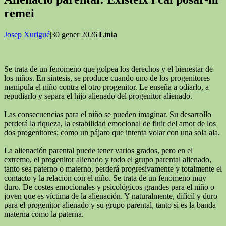
remei
Josep Xurigué
|30 gener 2026|
Línia
Se trata de un fenómeno que golpea los derechos y el bienestar de
los niños. En síntesis, se produce cuando uno de los progenitores
manipula el niño contra el otro progenitor. Le enseña a odiarlo, a
repudiarlo y separa el hijo alienado del progenitor alienado.
Las consecuencias para el niño se pueden imaginar. Su desarrollo
perderá la riqueza, la estabilidad emocional de fluir del amor de los
dos progenitores; como un pájaro que intenta volar con una sola ala.
La alienación parental puede tener varios grados, pero en el
extremo, el progenitor alienado y todo el grupo parental alienado,
tanto sea paterno o materno, perderá progresivamente y totalmente el
contacto y la relación con el niño. Se trata de un fenómeno muy
duro. De costes emocionales y psicológicos grandes para el niño o
joven que es víctima de la alienación. Y naturalmente, difícil y duro
para el progenitor alienado y su grupo parental, tanto si es la banda
materna como la paterna.