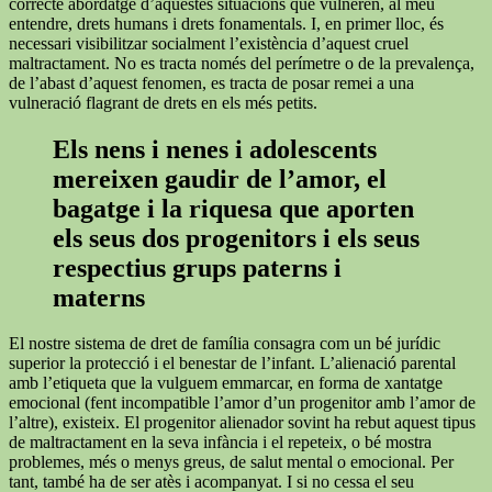
correcte abordatge d’aquestes situacions que vulneren, al meu
entendre, drets humans i drets fonamentals. I, en primer lloc, és
necessari visibilitzar socialment l’existència d’aquest cruel
maltractament. No es tracta només del perímetre o de la prevalença,
de l’abast d’aquest fenomen, es tracta de posar remei a una
vulneració flagrant de drets en els més petits.
Els nens i nenes i adolescents
mereixen gaudir de l’amor, el
bagatge i la riquesa que aporten
els seus dos progenitors i els seus
respectius grups paterns i
materns
El nostre sistema de dret de família consagra com un bé jurídic
superior la protecció i el benestar de l’infant. L’alienació parental
amb l’etiqueta que la vulguem emmarcar, en forma de xantatge
emocional (fent incompatible l’amor d’un progenitor amb l’amor de
l’altre), existeix. El progenitor alienador sovint ha rebut aquest tipus
de maltractament en la seva infància i el repeteix, o bé mostra
problemes, més o menys greus, de salut mental o emocional. Per
tant, també ha de ser atès i acompanyat. I si no cessa el seu