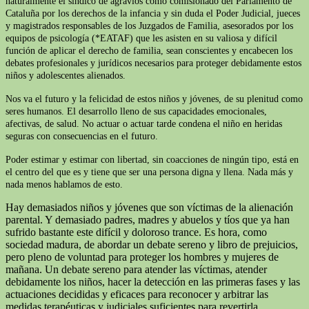
naturalmente el síndico de agravios como comisionado del Parlamento de
Cataluña por los derechos de la infancia y sin duda el Poder Judicial, jueces
y magistrados responsables de los Juzgados de Familia, asesorados por los
equipos de psicología (*EATAF) que les asisten en su valiosa y difícil
función de aplicar el derecho de familia, sean conscientes y encabecen los
debates profesionales y jurídicos necesarios para proteger debidamente estos
niños y adolescentes alienados.
Nos va el futuro y la felicidad de estos niños y jóvenes, de su plenitud como
seres humanos. El desarrollo lleno de sus capacidades emocionales,
afectivas, de salud. No actuar o actuar tarde condena el niño en heridas
seguras con consecuencias en el futuro.
Poder estimar y estimar con libertad, sin coacciones de ningún tipo, está en
el centro del que es y tiene que ser una persona digna y llena. Nada más y
nada menos hablamos de esto.
Hay demasiados niños y jóvenes que son víctimas de la alienación
parental. Y demasiado padres, madres y abuelos y tíos que ya han
sufrido bastante este difícil y doloroso trance. Es hora, como
sociedad madura, de abordar un debate sereno y libro de prejuicios,
pero pleno de voluntad para proteger los hombres y mujeres de
mañana. Un debate sereno para atender las víctimas, atender
debidamente los niños, hacer la detección en las primeras fases y las
actuaciones decididas y eficaces para reconocer y arbitrar las
medidas terapéuticas y judiciales suficientes para revertirla.