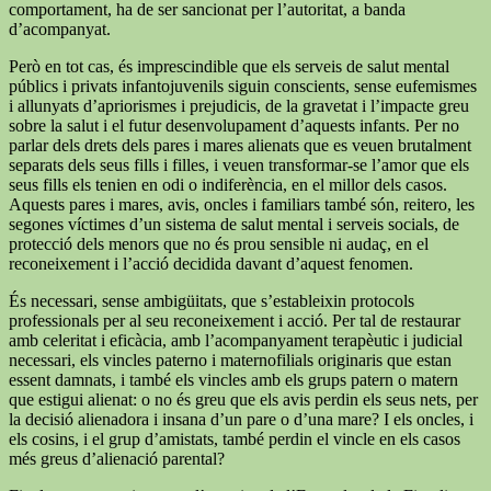
comportament, ha de ser sancionat per l’autoritat, a banda
d’acompanyat.
Però en tot cas, és imprescindible que els serveis de salut mental
públics i privats infantojuvenils siguin conscients, sense eufemismes
i allunyats d’apriorismes i prejudicis, de la gravetat i l’impacte greu
sobre la salut i el futur desenvolupament d’aquests infants. Per no
parlar dels drets dels pares i mares alienats que es veuen brutalment
separats dels seus fills i filles, i veuen transformar-se l’amor que els
seus fills els tenien en odi o indiferència, en el millor dels casos.
Aquests pares i mares, avis, oncles i familiars també són, reitero, les
segones víctimes d’un sistema de salut mental i serveis socials, de
protecció dels menors que no és prou sensible ni audaç, en el
reconeixement i l’acció decidida davant d’aquest fenomen.
És necessari, sense ambigüitats, que s’estableixin protocols
professionals per al seu reconeixement i acció. Per tal de restaurar
amb celeritat i eficàcia, amb l’acompanyament terapèutic i judicial
necessari, els vincles paterno i maternofilials originaris que estan
essent damnats, i també els vincles amb els grups patern o matern
que estigui alienat: o no és greu que els avis perdin els seus nets, per
la decisió alienadora i insana d’un pare o d’una mare? I els oncles, i
els cosins, i el grup d’amistats, també perdin el vincle en els casos
més greus d’alienació parental?