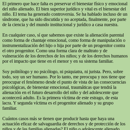
El primero que hace falta es preservar el bienestar físico y emocional
del niño alienado. El bien superior jurídico y vital es el bienestar del
niño. El tema ha generado controversia. Se ha hablado incluso de un
síndrome, que ha sido discutida y no aceptada, finalmente, por parte
de la ciencia y del mundo institucional y jurídico a casa nuestra.
En cualquier caso, sí que sabemos que existe la alienación parental
como forma de chantaje emocional, como forma de manipulación o
instrumentalización del hijo o hija por parte de un progenitor contra
el otro progenitor. Como una forma clara de maltrato y de
vulneración de los derechos de los niños; y de los derechos humanos
por el impacto que tiene en el menor y en su sistema familiar.
Soy politólogo y no psicólogo, ni psiquiatra, ni jurista. Pero, sobre
todo, soy un ser humano. Por lo tanto, me preocupa y nos tiene que
preocupar el fenómeno desde el punto de vista de las consecuencias
psicológicas, de bienestar emocional, traumáticas que tendrá la
alienación en el futuro desarrollo del niño y del adolescente que
acontecerá adulto. Es la primera víctima de este estrago, de esta
lacra. Y segunda víctima es el progenitor alienado y su grupo
familiar.
Cuántos casos más se tienen que producir hasta que haya una
actuación eficaz de salvaguardia de derechos y de protección de los
niños y de las familias alienadas? El niño o adolescente alienado