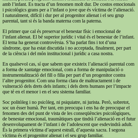
amb l’infant. Es tracta d’un fenomen molt dur. De costos emocionals
i psicològics grans per a l’infant o jove que és víctima de l’alienació.
I naturalment, difícil i dur per al progenitor alienat i el seu grup
parental, tant si és la banda materna com la paterna.
El primer que cal és preservar el benestar físic i emocional de
l’infant alienat. El bé superior jurídic i vital és el benestar de l’infant.
El tema ha generat controvèrsia. S’ha parlat fins i tot d’una
síndrome, que ha estat discutida i no acceptada, finalment, per part
de la ciència i del món institucional i jurídic a casa nostra.
En qualsevol cas, sí que sabem que existeix l’alienació parental com
a forma de xantatge emocional, com a forma de manipulació o
instrumentalització del fill o filla per part d’un progenitor contra
l’altre progenitor. Com una forma clara de maltractament i de
vulneració dels drets dels infants; i dels drets humans per l’impacte
que té en el menor i en el seu sistema familiar.
Soc politòleg i no psicòleg, ni psiquiatre, ni jurista. Però, sobretot,
soc un ésser humà. Per tant, em preocupa i ens ha de preocupar el
fenomen des del punt de vista de les conseqüències psicològiques,
de benestar emocional, traumàtiques que tindrà l’alienació en el futur
desenvolupament de l’infant i de l’adolescent que esdevindrà adult.
És la primera víctima d’aquest estrall, d’aquesta xacra. I segona
víctima és el progenitor alienat i el seu grup familiar.