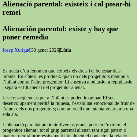
Alienació parental: existeix i cal posar-hi
remei
Alienación parental: existe y hay que
poner remedio
Josep Xurigué
|30 gener 2026|
Línia
Es tracta d’un fenomen que colpeix els drets i el benestar dels
infants. En síntesi, es produeix quan un dels progenitors manipula
l’infant contra l’altre progenitor. Li ensenya a odiar-lo, a repudiar-lo
i separa el fill alienat del progenitor alienat.
Les conseqüències per a l’infant es poden imaginar. El seu
desenvolupament perdrà la riquesa, l’estabilitat emocional de fruir de
l’amor dels dos progenitors; com un ocell que intenta volar amb una
sola ala.
L’alienació parental pot tenir diversos graus, però en l’extrem, el
progenitor alienat i tot el grup parental alienat, tant sigui patern o
matern, perdrà progressivament i totalment el contacte i la relació