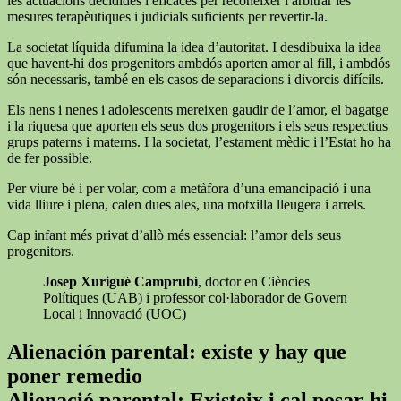
les actuacions decidides i eficaces per reconèixer i arbitrar les
mesures terapèutiques i judicials suficients per revertir-la.
La societat líquida difumina la idea d’autoritat. I desdibuixa la idea
que havent-hi dos progenitors ambdós aporten amor al fill, i ambdós
són necessaris, també en els casos de separacions i divorcis difícils.
Els nens i nenes i adolescents mereixen gaudir de l’amor, el bagatge
i la riquesa que aporten els seus dos progenitors i els seus respectius
grups paterns i materns. I la societat, l’estament mèdic i l’Estat ho ha
de fer possible.
Per viure bé i per volar, com a metàfora d’una emancipació i una
vida lliure i plena, calen dues ales, una motxilla lleugera i arrels.
Cap infant més privat d’allò més essencial: l’amor dels seus
progenitors.
Josep Xurigué Camprubí
, doctor en Ciències
Polítiques (UAB) i professor col·laborador de Govern
Local i Innovació (UOC)
Alienación parental: existe y hay que
poner remedio
Alienació parental: Existeix i cal posar-hi