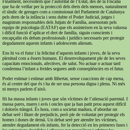
Finalment, necessitem que l’autoritat de l’Estat, des de la Fiscalia
que ha de vetllar per la protecció dels drets dels menors, naturalment
el síndic de greuges com a comissionat del Parlament de Catalunya
pels drets de la infància i sens dubte el Poder Judicial, jutges i
magistrats responsables dels Jutjats de Família, assessorats pels
equips de psicologia (EATAF) que els assisteixen en la seva valuosa
i difícil funció d’aplicar el dret de família, siguin conscients i
encapçalin els debats professionals i jurídics necessaris per protegir
degudament aquests infants i adolescents alienats.
Ens hi va el futur i la felicitat d’aquests infants i joves, de la seva
plenitud com a éssers humans. El desenvolupament ple de les seves
capacitats emocionals, afectives, de salut. No actuar o actuar tard
condemna l’infant a ferides segures amb conseqüències en el futur.
Poder estimar i estimar amb llibertat, sense coaccions de cap mena,
és al centre del que és i ha de ser una persona digna i plena. Ni més
ni menys parlem d’això.
Hi ha massa infants i joves que són víctimes de l’alienació parental. I
massa pares, mares i avis i oncles que ja han patit prou aquest difícil
i dolorós tràngol. És hora, com a societat madura, d’abordar un
debat serè i lliure de prejudicis, però ple de voluntat per protegir els
homes i dones de demà. Un debat serè per atendre les víctimes,
atendre degudament els infants, fer la detecció en les primeres fases i