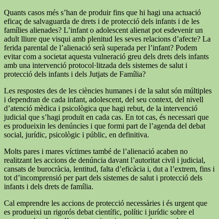
Quants casos més s’han de produir fins que hi hagi una actuació
eficaç de salvaguarda de drets i de protecció dels infants i de les
famílies alienades? L’infant o adolescent alienat pot esdevenir un
adult lliure que visqui amb plenitud les seves relacions d’afecte? La
ferida parental de l’alienació serà superada per l’infant? Podem
evitar com a societat aquesta vulneració greu dels drets dels infants
amb una intervenció protocol·litzada dels sistemes de salut i
protecció dels infants i dels Jutjats de Família?
Les respostes des de les ciències humanes i de la salut són múltiples
i dependran de cada infant, adolescent, del seu context, del nivell
d’atenció mèdica i psicològica que hagi rebut, de la intervenció
judicial que s’hagi produït en cada cas. En tot cas, és necessari que
es produeixin les denúncies i que formi part de l’agenda del debat
social, jurídic, psicològic i públic, en definitiva.
Molts pares i mares víctimes també de l’alienació acaben no
realitzant les accions de denúncia davant l’autoritat civil i judicial,
cansats de burocràcia, lentitud, falta d’eficàcia i, dut a l’extrem, fins i
tot d’incomprensió per part dels sistemes de salut i protecció dels
infants i dels drets de família.
Cal emprendre les accions de protecció necessàries i és urgent que
es produeixi un rigorós debat científic, polític i jurídic sobre el