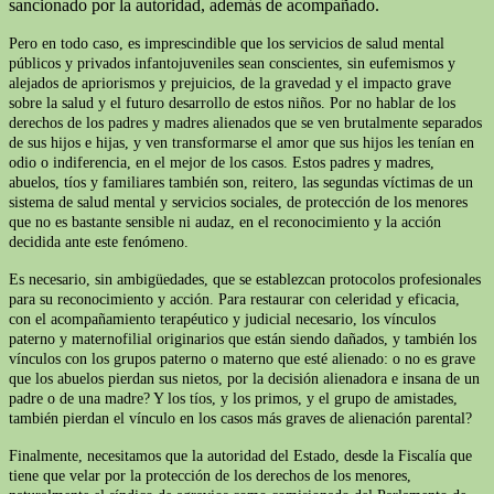
sancionado por la autoridad, además de acompañado.
Pero en todo caso, es imprescindible que los servicios de salud mental
públicos y privados infantojuveniles sean conscientes, sin eufemismos y
alejados de apriorismos y prejuicios, de la gravedad y el impacto grave
sobre la salud y el futuro desarrollo de estos niños. Por no hablar de los
derechos de los padres y madres alienados que se ven brutalmente separados
de sus hijos e hijas, y ven transformarse el amor que sus hijos les tenían en
odio o indiferencia, en el mejor de los casos. Estos padres y madres,
abuelos, tíos y familiares también son, reitero, las segundas víctimas de un
sistema de salud mental y servicios sociales, de protección de los menores
que no es bastante sensible ni audaz, en el reconocimiento y la acción
decidida ante este fenómeno.
Es necesario, sin ambigüedades, que se establezcan protocolos profesionales
para su reconocimiento y acción. Para restaurar con celeridad y eficacia,
con el acompañamiento terapéutico y judicial necesario, los vínculos
paterno y maternofilial originarios que están siendo dañados, y también los
vínculos con los grupos paterno o materno que esté alienado: o no es grave
que los abuelos pierdan sus nietos, por la decisión alienadora e insana de un
padre o de una madre? Y los tíos, y los primos, y el grupo de amistades,
también pierdan el vínculo en los casos más graves de alienación parental?
Finalmente, necesitamos que la autoridad del Estado, desde la Fiscalía que
tiene que velar por la protección de los derechos de los menores,