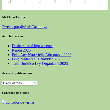
31
1
2
3
4
5
6
Mi TL en Twitter
Tweets por @ApfsCatalunya
Articles recents
Desheredar al hijo ausente
Renda 2025
Feliç Any Nou / feliz Año nuevo 2026
Feliç Nadal /Feliz Navidad 2025
Taller Jurídico Ley Orgánica 1/2025
Arxiu de publicacions
Arxiu
de
publicacions
Contador de visitas