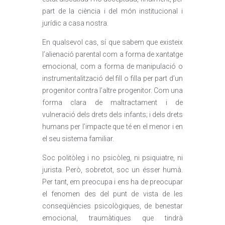
part de la ciència i del món institucional i
jurídic a casa nostra.
En qualsevol cas, sí que sabem que existeix
l’alienació parental com a forma de xantatge
emocional, com a forma de manipulació o
instrumentalització del fill o filla per part d’un
progenitor contra l’altre progenitor. Com una
forma clara de maltractament i de
vulneració dels drets dels infants; i dels drets
humans per l’impacte que té en el menor i en
el seu sistema familiar.
Soc politòleg i no psicòleg, ni psiquiatre, ni
jurista. Però, sobretot, soc un ésser humà.
Per tant, em preocupa i ens ha de preocupar
el fenomen des del punt de vista de les
conseqüències psicològiques, de benestar
emocional, traumàtiques que tindrà