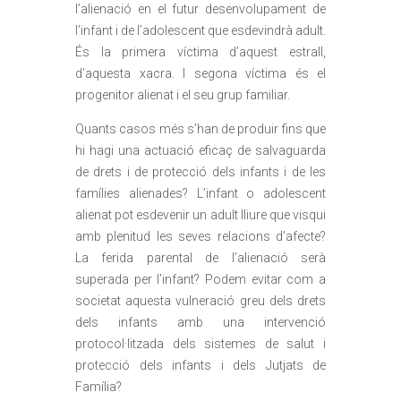
l’alienació en el futur desenvolupament de
l’infant i de l’adolescent que esdevindrà adult.
És la primera víctima d’aquest estrall,
d’aquesta xacra. I segona víctima és el
progenitor alienat i el seu grup familiar.
Quants casos més s’han de produir fins que
hi hagi una actuació eficaç de salvaguarda
de drets i de protecció dels infants i de les
famílies alienades? L’infant o adolescent
alienat pot esdevenir un adult lliure que visqui
amb plenitud les seves relacions d’afecte?
La ferida parental de l’alienació serà
superada per l’infant? Podem evitar com a
societat aquesta vulneració greu dels drets
dels infants amb una intervenció
protocol·litzada dels sistemes de salut i
protecció dels infants i dels Jutjats de
Família?