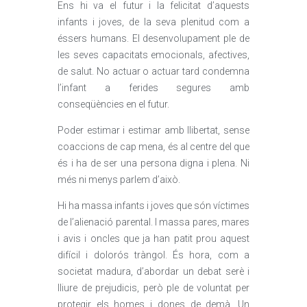
Ens hi va el futur i la felicitat d’aquests
infants i joves, de la seva plenitud com a
éssers humans. El desenvolupament ple de
les seves capacitats emocionals, afectives,
de salut. No actuar o actuar tard condemna
l’infant a ferides segures amb
conseqüències en el futur.
Poder estimar i estimar amb llibertat, sense
coaccions de cap mena, és al centre del que
és i ha de ser una persona digna i plena. Ni
més ni menys parlem d’això.
Hi ha massa infants i joves que són víctimes
de l’alienació parental. I massa pares, mares
i avis i oncles que ja han patit prou aquest
difícil i dolorós tràngol. És hora, com a
societat madura, d’abordar un debat serè i
lliure de prejudicis, però ple de voluntat per
protegir els homes i dones de demà. Un