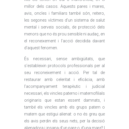
millor dels casos. Aquests pares i mares,
avis, oncles i familiars també són, reitero,
les segones víctimes d’un sistema de salut
mental i serveis socials, de protecció dels
menors que no és prou sensible ni audaç, en
el reconeixement i l’acció decidida davant
d’aquest fenomen.
És necessari, sense ambigüitats, que
s’estableixin protocols professionals per al
seu reconeixement i acció. Per tal de
restaurar amb celeritat i eficàcia, amb
l’acompanyament terapèutic i judicial
necessari, els vincles paterno i maternofilials
originaris que estan essent damnats, i
també els vincles amb els grups patern o
matern que estigui alienat: o no és greu que
els avis perdin els seus nets, per la decisió
alienadora i insana d’un pare o d’una mare? I