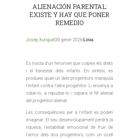
ALIENACIÓN PARENTAL:
EXISTE Y HAY QUE PONER
REMEDIO
Josep Xurigué
|30 gener 2026|
Línia
Es tracta d’un fenomen que colpeix els drets
i el benestar dels infants. En síntesi, es
produeix quan un dels progenitors manipula
l’infant contra l’altre progenitor. Li ensenya a
odiar-lo, a repudiar-lo i separa el fill alienat
del progenitor alienat.
Les conseqüències per a l’infant es poden
imaginar. El seu desenvolupament perdrà la
riquesa, l’estabilitat emocional de fruir de
l’amor dels dos progenitors; com un ocell