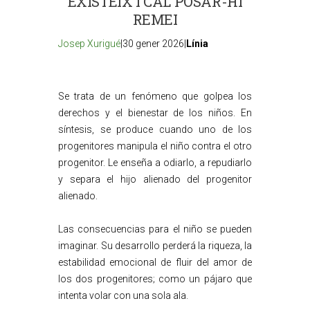
EXISTEIX I CAL POSAR-HI
REMEI
Josep Xurigué
|30 gener 2026|
Línia
Se trata de un fenómeno que golpea los
derechos y el bienestar de los niños. En
síntesis, se produce cuando uno de los
progenitores manipula el niño contra el otro
progenitor. Le enseña a odiarlo, a repudiarlo
y separa el hijo alienado del progenitor
alienado.
Las consecuencias para el niño se pueden
imaginar. Su desarrollo perderá la riqueza, la
estabilidad emocional de fluir del amor de
los dos progenitores; como un pájaro que
intenta volar con una sola ala.