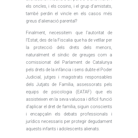
els oncles, i els cosins, i el grup d’amistats,
també perdin el vincle en els casos més
greus d’alienació parental?
Finalment, necessitem que l’autoritat de
l’Estat, des de la Fiscalia que ha de vetllar per
la protecció dels drets dels menors,
naturalment el síndic de greuges com a
comissionat del Parlament de Catalunya
pels drets de la infància i sens dubte el Poder
Judicial, jutges i magistrats responsables
dels Jutjats de Família, assessorats pels
equips de psicologia (EATAF) que els
assisteixen en la seva valuosa i difícil funció
d’aplicar el dret de família, siguin conscients
i encapçalin els debats professionals i
jurídics necessaris per protegir degudament
aquests infants i adolescents alienats.