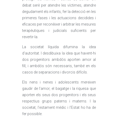
debat serè per atendre les víctimes, atendre
degudament els infants, fer la detecció en les
primeres fases i les actuacions decidides i
eficaces per reconèixer i arbitrar les mesures
terapèutiques i judicials suficients per
revertir-la.
La societat líquida difumina la idea
d’autoritat. I desdibuixa la idea que havent-hi
dos progenitors ambdós aporten amor al
fill, i ambdós són necessaris, també en els
casos de separacions i divorcis difícils.
Els nens i nenes i adolescents mereixen
gaudir de l’amor, el bagatge i la riquesa que
aporten els seus dos progenitors i els seus
respectius grups paterns i materns. I la
societat, l’estament mèdic i l’Estat ho ha de
fer possible.