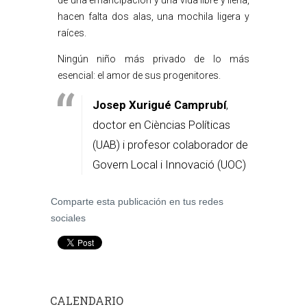
de una emancipación y una vida libre y llena,
hacen falta dos alas, una mochila ligera y
raíces.
Ningún niño más privado de lo más
esencial: el amor de sus progenitores.
Josep Xurigué Camprubí
,
doctor en Cièncias Políticas
(UAB) i profesor colaborador de
Govern Local i Innovació (UOC)
Comparte esta publicación en tus redes
sociales
CALENDARIO