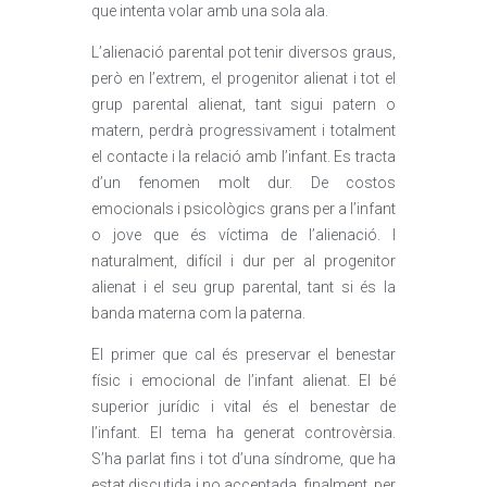
que intenta volar amb una sola ala.
L’alienació parental pot tenir diversos graus,
però en l’extrem, el progenitor alienat i tot el
grup parental alienat, tant sigui patern o
matern, perdrà progressivament i totalment
el contacte i la relació amb l’infant. Es tracta
d’un fenomen molt dur. De costos
emocionals i psicològics grans per a l’infant
o jove que és víctima de l’alienació. I
naturalment, difícil i dur per al progenitor
alienat i el seu grup parental, tant si és la
banda materna com la paterna.
El primer que cal és preservar el benestar
físic i emocional de l’infant alienat. El bé
superior jurídic i vital és el benestar de
l’infant. El tema ha generat controvèrsia.
S’ha parlat fins i tot d’una síndrome, que ha
estat discutida i no acceptada, finalment, per