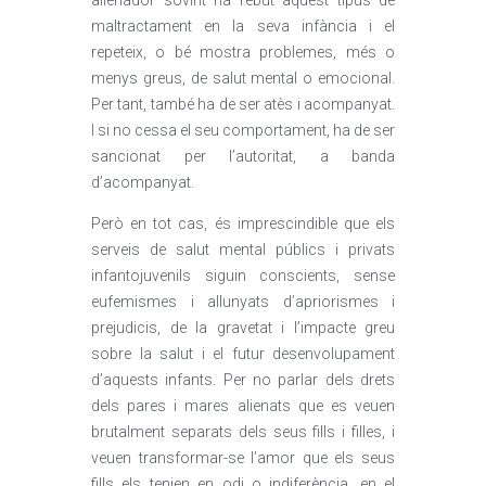
alienador sovint ha rebut aquest tipus de
maltractament en la seva infància i el
repeteix, o bé mostra problemes, més o
menys greus, de salut mental o emocional.
Per tant, també ha de ser atès i acompanyat.
I si no cessa el seu comportament, ha de ser
sancionat per l’autoritat, a banda
d’acompanyat.
Però en tot cas, és imprescindible que els
serveis de salut mental públics i privats
infantojuvenils siguin conscients, sense
eufemismes i allunyats d’apriorismes i
prejudicis, de la gravetat i l’impacte greu
sobre la salut i el futur desenvolupament
d’aquests infants. Per no parlar dels drets
dels pares i mares alienats que es veuen
brutalment separats dels seus fills i filles, i
veuen transformar-se l’amor que els seus
fills els tenien en odi o indiferència, en el