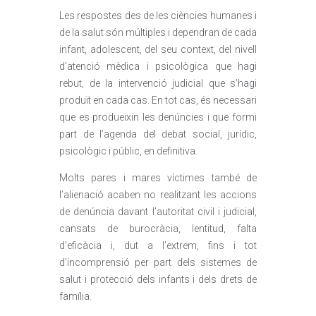
Les respostes des de les ciències humanes i
de la salut són múltiples i dependran de cada
infant, adolescent, del seu context, del nivell
d’atenció mèdica i psicològica que hagi
rebut, de la intervenció judicial que s’hagi
produït en cada cas. En tot cas, és necessari
que es produeixin les denúncies i que formi
part de l’agenda del debat social, jurídic,
psicològic i públic, en definitiva.
Molts pares i mares víctimes també de
l’alienació acaben no realitzant les accions
de denúncia davant l’autoritat civil i judicial,
cansats de burocràcia, lentitud, falta
d’eficàcia i, dut a l’extrem, fins i tot
d’incomprensió per part dels sistemes de
salut i protecció dels infants i dels drets de
família.