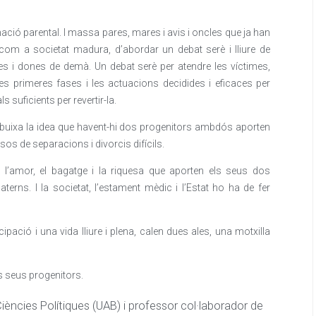
nació parental. I massa pares, mares i avis i oncles que ja han
, com a societat madura, d’abordar un debat serè i lliure de
mes i dones de demà. Un debat serè per atendre les víctimes,
les primeres fases i les actuacions decidides i eficaces per
s suficients per revertir-la.
esdibuixa la idea que havent-hi dos progenitors ambdós aporten
sos de separacions i divorcis difícils.
 l’amor, el bagatge i la riquesa que aporten els seus dos
terns. I la societat, l’estament mèdic i l’Estat ho ha de fer
pació i una vida lliure i plena, calen dues ales, una motxilla
s seus progenitors.
Ciències Polítiques (UAB) i professor col·laborador de