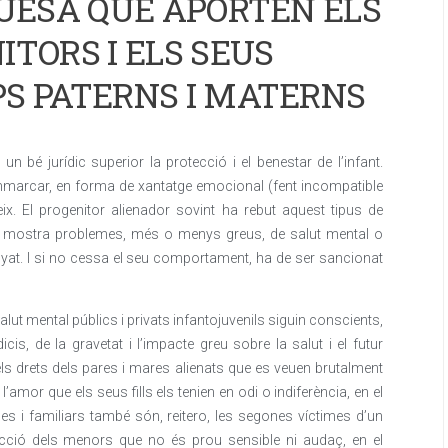
QUESA QUE APORTEN ELS
ITORS I ELS SEUS
PS PATERNS I MATERNS
 bé jurídic superior la protecció i el benestar de l’infant.
emmarcar, en forma de xantatge emocional (fent incompatible
eix. El progenitor alienador sovint ha rebut aquest tipus de
 bé mostra problemes, més o menys greus, de salut mental o
yat. I si no cessa el seu comportament, ha de ser sancionat
alut mental públics i privats infantojuvenils siguin conscients,
is, de la gravetat i l’impacte greu sobre la salut i el futur
ls drets dels pares i mares alienats que es veuen brutalment
 l’amor que els seus fills els tenien en odi o indiferència, en el
es i familiars també són, reitero, les segones víctimes d’un
ecció dels menors que no és prou sensible ni audaç, en el