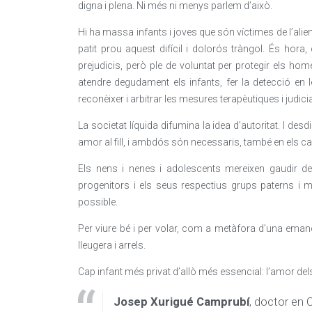
digna i plena. Ni més ni menys parlem d’això.
Hi ha massa infants i joves que són víctimes de l’alie
patit prou aquest difícil i dolorós tràngol. És hora
prejudicis, però ple de voluntat per protegir els ho
atendre degudament els infants, fer la detecció en 
reconèixer i arbitrar les mesures terapèutiques i judicial
La societat líquida difumina la idea d’autoritat. I d
amor al fill, i ambdós són necessaris, també en els ca
Els nens i nenes i adolescents mereixen gaudir de
progenitors i els seus respectius grups paterns i ma
possible.
Per viure bé i per volar, com a metàfora d’una emanci
lleugera i arrels.
Cap infant més privat d’allò més essencial: l’amor del
Josep Xurigué Camprubí
, doctor en 