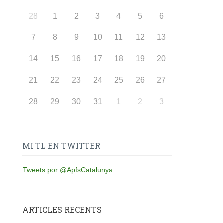
28
1
2
3
4
5
6
7
8
9
10
11
12
13
14
15
16
17
18
19
20
21
22
23
24
25
26
27
28
29
30
31
1
2
3
MI TL EN TWITTER
Tweets por @ApfsCatalunya
ARTICLES RECENTS