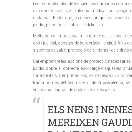
Les respostes des de les ciències humanes i de la sa
seu context, del nivell d’atenció mèdica i psicològica 
cada cas. En tot cas, és necessari que es produeixin
jurídic, psicològic i públic, en definitiva.
Molts pares i mares víctimes també de l’alienació ac
civil i judicial, cansats de burocràcia, lentitud, falta d
sistemes de salut i protecció dels infants i dels drets d
Cal emprendre les accions de protecció necessàries i é
jurídic sobre el correcte abordatge d’aquestes sit
fonamentals. I, en primer lloc, és necessari visibilit
tracta només del perímetre o de la prevalença, de
vulneració flagrant de drets en els més petits.
ELS NENS I NENE
MEREIXEN GAUDIR