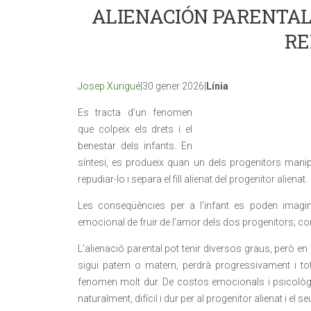
ALIENACIÓN PARENTAL:
RE
Josep Xurigué
|30 gener 2026|
Línia
Es tracta d’un fenomen
que colpeix els drets i el
benestar dels infants. En
síntesi, es produeix quan un dels progenitors manipul
repudiar-lo i separa el fill alienat del progenitor alienat.
Les conseqüències per a l’infant es poden imaginar
emocional de fruir de l’amor dels dos progenitors; co
L’alienació parental pot tenir diversos graus, però en l’
sigui patern o matern, perdrà progressivament i tot
fenomen molt dur. De costos emocionals i psicològics
naturalment, difícil i dur per al progenitor alienat i el