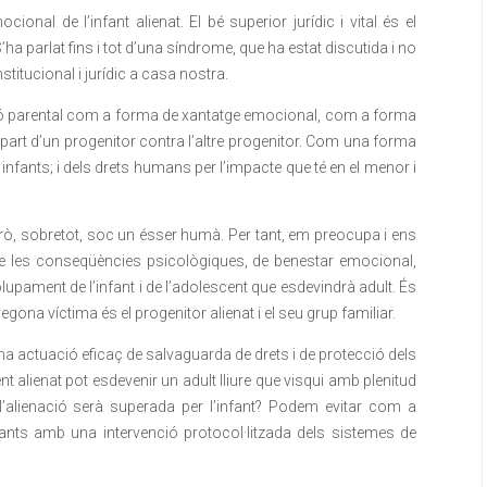
ional de l’infant alienat. El bé superior jurídic i vital és el
’ha parlat fins i tot d’una síndrome, que ha estat discutida i no
stitucional i jurídic a casa nostra.
ació parental com a forma de xantatge emocional, com a forma
er part d’un progenitor contra l’altre progenitor. Com una forma
infants; i dels drets humans per l’impacte que té en el menor i
 Però, sobretot, soc un ésser humà. Per tant, em preocupa i ens
e les conseqüències psicològiques, de benestar emocional,
lupament de l’infant i de l’adolescent que esdevindrà adult. És
egona víctima és el progenitor alienat i el seu grup familiar.
a actuació eficaç de salvaguarda de drets i de protecció dels
nt alienat pot esdevenir un adult lliure que visqui amb plenitud
 l’alienació serà superada per l’infant? Podem evitar com a
fants amb una intervenció protocol·litzada dels sistemes de