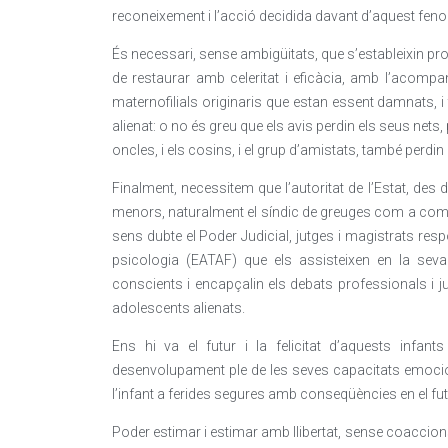
reconeixement i l’acció decidida davant d’aquest fen
És necessari, sense ambigüitats, que s’estableixin pro
de restaurar amb celeritat i eficàcia, amb l’acompan
maternofilials originaris que estan essent damnats, 
alienat: o no és greu que els avis perdin els seus nets,
oncles, i els cosins, i el grup d’amistats, també perdi
Finalment, necessitem que l’autoritat de l’Estat, des d
menors, naturalment el síndic de greuges com a comis
sens dubte el Poder Judicial, jutges i magistrats res
psicologia (EATAF) que els assisteixen en la seva v
conscients i encapçalin els debats professionals i j
adolescents alienats.
Ens hi va el futur i la felicitat d’aquests infa
desenvolupament ple de les seves capacitats emocio
l’infant a ferides segures amb conseqüències en el fut
Poder estimar i estimar amb llibertat, sense coaccion