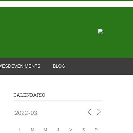
D’ESDEVENIMENTS
BLOG
CALENDARIO
L
M
M
J
V
S
D