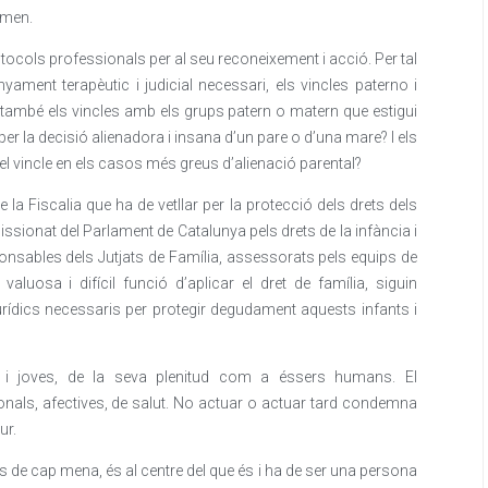
omen.
tocols professionals per al seu reconeixement i acció. Per tal
yament terapèutic i judicial necessari, els vincles paterno i
i també els vincles amb els grups patern o matern que estigui
 per la decisió alienadora i insana d’un pare o d’una mare? I els
n el vincle en els casos més greus d’alienació parental?
e la Fiscalia que ha de vetllar per la protecció dels drets dels
sionat del Parlament de Catalunya pels drets de la infància i
ponsables dels Jutjats de Família, assessorats pels equips de
aluosa i difícil funció d’aplicar el dret de família, siguin
urídics necessaris per protegir degudament aquests infants i
nts i joves, de la seva plenitud com a éssers humans. El
nals, afectives, de salut. No actuar o actuar tard condemna
ur.
s de cap mena, és al centre del que és i ha de ser una persona