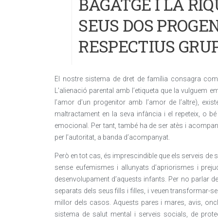
BAGATGE I LA RI
SEUS DOS PROGEN
RESPECTIUS GRU
El nostre sistema de dret de família consagra com un
L’alienació parental amb l’etiqueta que la vulguem 
l’amor d’un progenitor amb l’amor de l’altre), exist
maltractament en la seva infància i el repeteix, o
emocional. Per tant, també ha de ser atès i acompan
per l’autoritat, a banda d’acompanyat.
Però en tot cas, és imprescindible que els serveis de s
sense eufemismes i allunyats d’apriorismes i prejudic
desenvolupament d’aquests infants. Per no parlar de
separats dels seus fills i filles, i veuen transformar-se
millor dels casos. Aquests pares i mares, avis, oncl
sistema de salut mental i serveis socials, de prot