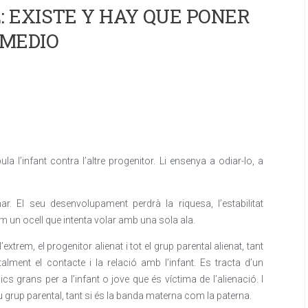
 EXISTE Y HAY QUE PONER
MEDIO
a l’infant contra l’altre progenitor. Li ensenya a odiar-lo, a
. El seu desenvolupament perdrà la riquesa, l’estabilitat
m un ocell que intenta volar amb una sola ala.
extrem, el progenitor alienat i tot el grup parental alienat, tant
alment el contacte i la relació amb l’infant. Es tracta d’un
 grans per a l’infant o jove que és víctima de l’alienació. I
 seu grup parental, tant si és la banda materna com la paterna.