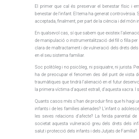
El primer que cal és preservar el benestar físic i emoc
benestar de l’infant. El tema ha generat controvèrsia. S
acceptada, finalment, per part de la ciència i del món in
En qualsevol cas, sí que sabem que existeix l’alien
de manipulació o instrumentalització del fill o filla p
clara de maltractament i de vulneració dels drets dels 
en el seu sistema familiar.
Soc politòleg i no psicòleg, ni psiquiatre, ni jurista.
ha de preocupar el fenomen des del punt de vista d
traumàtiques que tindrà l’alienació en el futur desenvo
la primera víctima d’aquest estrall, d’aquesta xacra. I s
Quants casos més s’han de produir fins que hi hagi un
infants i de les famílies alienades? L’infant o adolesce
les seves relacions d’afecte? La ferida parental de
societat aquesta vulneració greu dels drets dels in
salut i protecció dels infants i dels Jutjats de Família?