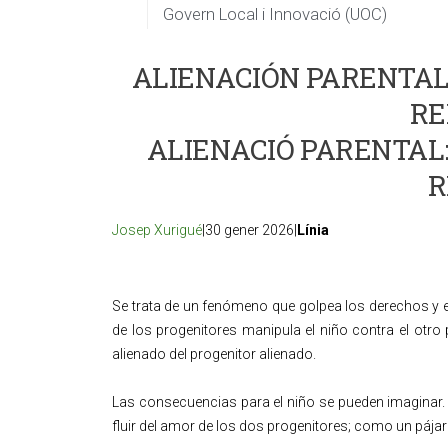
Govern Local i Innovació (UOC)
ALIENACIÓN PARENTAL:
RE
ALIENACIÓ PARENTAL:
R
Josep Xurigué
|30 gener 2026|
Línia
Se trata de un fenómeno que golpea los derechos y e
de los progenitores manipula el niño contra el otro p
alienado del progenitor alienado.
Las consecuencias para el niño se pueden imaginar. S
fluir del amor de los dos progenitores; como un pájar