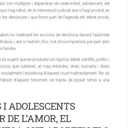
lut són múltiples i dependran de cada infant, adolescent, del
que hagi rebut, de la intervenció judicial que s’hagi produït en
 les denúncies i que formi part de l’agenda del debat social,
aben no realitzant les accions de denúncia davant l’autoritat
’eficàcia i, dut a l’extrem, fins i tot d’incomprensió per part dels
e família.
s urgent que es produeixi un rigorós debat científic, polític i
uacions que vulneren, al meu entendre, drets humans i drets
zar socialment l’existència d’aquest cruel maltractament. No es
 l’abast d’aquest fenomen, es tracta de posar remei a una
S I ADOLESCENTS
 DE L’AMOR, EL