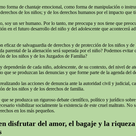
omo forma de chantaje emocional, como forma de manipulación o instrumen
derechos de los niños; y de los derechos humanos por el impacto que tie
todo, soy un ser humano. Por lo tanto, me preocupa y nos tiene que preo
ión en el futuro desarrollo del niño y del adolescente que acontecerá adu
 eficaz de salvaguardia de derechos y de protección de los niños y de 
rida parental de la alienación será superada por el niño? Podemos evitar
ión de los niños y de los Juzgados de Familia?
 y dependerán de cada niño, adolescente, de su contexto, del nivel de a
o que se produzcan las denuncias y que forme parte de la agenda del deba
izando las acciones de denuncia ante la autoridad civil y judicial, cans
ón de los niños y de los derechos de familia.
ue se produzca un riguroso debate científico, político y jurídico sobre
ario visibilizar socialmente la existencia de este cruel maltrato. No se
erechos en los más pequeños.
n disfrutar del amor, el bagaje y la riqueza
s