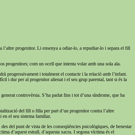
’altre progenitor. Li ensenya a odiar-lo, a repudiar-lo i separa el fill
dos progenitors; com un ocell que intenta volar amb una sola ala.
rdrà progressivament i totalment el contacte i la relació amb l’infant.
l i dur per al progenitor alienat i el seu grup parental, tant si és la
ha generat controvèrsia. S’ha parlat fins i tot d’una síndrome, que ha
zació del fill o filla per part d’un progenitor contra l’altre
 en el seu sistema familiar.
n des del punt de vista de les conseqüències psicològiques, de benestar
tima d’aquest estrall, d’aquesta xacra. I segona víctima és el