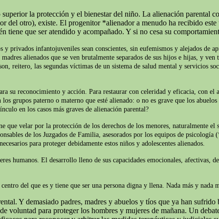
superior la protección y el bienestar del niño. La alienación parental c
del otro), existe. El progenitor *alienador a menudo ha recibido este t
ién tiene que ser atendido y acompañado. Y si no cesa su comportamien
s y privados infantojuveniles sean conscientes, sin eufemismos y alejados de apr
y madres alienados que se ven brutalmente separados de sus hijos e hijas, y ven t
on, reitero, las segundas víctimas de un sistema de salud mental y servicios soc
ara su reconocimiento y acción. Para restaurar con celeridad y eficacia, con el 
 los grupos paterno o materno que esté alienado: o no es grave que los abuelos 
ínculo en los casos más graves de alienación parental?
iene que velar por la protección de los derechos de los menores, naturalmente e
ponsables de los Juzgados de Familia, asesorados por los equipos de psicología (
 necesarios para proteger debidamente estos niños y adolescentes alienados.
seres humanos. El desarrollo lleno de sus capacidades emocionales, afectivas, d
el centro del que es y tiene que ser una persona digna y llena. Nada más y nada
ntal. Y demasiado padres, madres y abuelos y tíos que ya han sufrido b
o de voluntad para proteger los hombres y mujeres de mañana. Un debate 