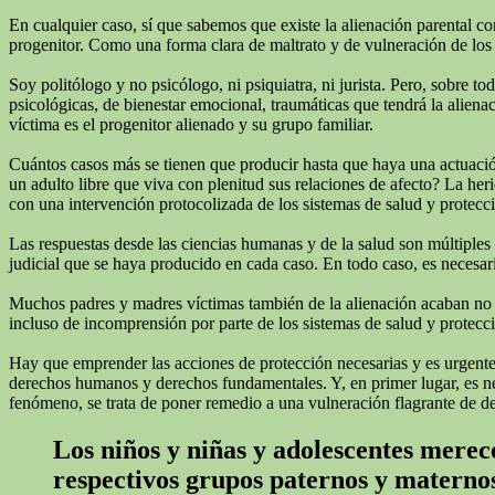
En cualquier caso, sí que sabemos que existe la alienación parental c
progenitor. Como una forma clara de maltrato y de vulneración de los 
Soy politólogo y no psicólogo, ni psiquiatra, ni jurista. Pero, sobre 
psicológicas, de bienestar emocional, traumáticas que tendrá la alienac
víctima es el progenitor alienado y su grupo familiar.
Cuántos casos más se tienen que producir hasta que haya una actuación
un adulto libre que viva con plenitud sus relaciones de afecto? La he
con una intervención protocolizada de los sistemas de salud y protecc
Las respuestas desde las ciencias humanas y de la salud son múltiples
judicial que se haya producido en cada caso. En todo caso, es necesari
Muchos padres y madres víctimas también de la alienación acaban no real
incluso de incomprensión por parte de los sistemas de salud y protecci
Hay que emprender las acciones de protección necesarias y es urgente q
derechos humanos y derechos fundamentales. Y, en primer lugar, es neces
fenómeno, se trata de poner remedio a una vulneración flagrante de d
Los niños y niñas y adolescentes merece
respectivos grupos paternos y materno