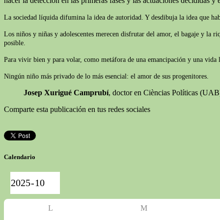
hacer la detección en las primeras fases y las actuaciones decididas y e
La sociedad líquida difumina la idea de autoridad. Y desdibuja la idea que ha
Los niños y niñas y adolescentes merecen disfrutar del amor, el bagaje y la r
posible.
Para vivir bien y para volar, como metáfora de una emancipación y una vida lib
Ningún niño más privado de lo más esencial: el amor de sus progenitores.
Josep Xurigué Camprubí
, doctor en Cièncias Políticas (UA
Comparte esta publicación en tus redes sociales
Calendario
L
M