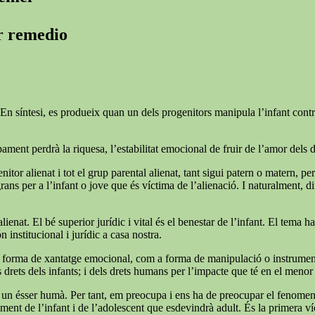
er remedio
En síntesi, es produeix quan un dels progenitors manipula l’infant contra l
ment perdrà la riquesa, l’estabilitat emocional de fruir de l’amor dels 
nitor alienat i tot el grup parental alienat, tant sigui patern o matern, pe
 per a l’infant o jove que és víctima de l’alienació. I naturalment, difíci
lienat. El bé superior jurídic i vital és el benestar de l’infant. El tema 
n institucional i jurídic a casa nostra.
forma de xantatge emocional, com a forma de manipulació o instrumentalit
rets dels infants; i dels drets humans per l’impacte que té en el menor i
 soc un ésser humà. Per tant, em preocupa i ens ha de preocupar el fenome
ent de l’infant i de l’adolescent que esdevindrà adult. És la primera víc