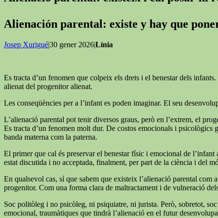
Alienación parental: existe y hay que pon
Josep Xurigué
|30 gener 2026|
Línia
Es tracta d’un fenomen que colpeix els drets i el benestar dels infants. 
alienat del progenitor alienat.
Les conseqüències per a l’infant es poden imaginar. El seu desenvolupa
L’alienació parental pot tenir diversos graus, però en l’extrem, el proge
Es tracta d’un fenomen molt dur. De costos emocionals i psicològics grans
banda materna com la paterna.
El primer que cal és preservar el benestar físic i emocional de l’infant a
estat discutida i no acceptada, finalment, per part de la ciència i del mó
En qualsevol cas, sí que sabem que existeix l’alienació parental com a 
progenitor. Com una forma clara de maltractament i de vulneració dels d
Soc politòleg i no psicòleg, ni psiquiatre, ni jurista. Però, sobretot,
emocional, traumàtiques que tindrà l’alienació en el futur desenvolupam