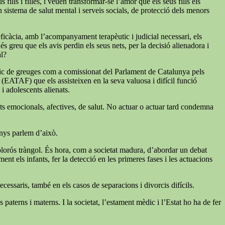
ills i filles, i veuen transformar-se l’amor que els seus fills els
un sistema de salut mental i serveis socials, de protecció dels menors
 eficàcia, amb l’acompanyament terapèutic i judicial necessari, els
s greu que els avis perdin els seus nets, per la decisió alienadora i
al?
índic de greuges com a comissionat del Parlament de Catalunya pels
a (EATAF) que els assisteixen en la seva valuosa i difícil funció
 i adolescents alienats.
tats emocionals, afectives, de salut. No actuar o actuar tard condemna
enys parlem d’això.
 dolorós tràngol. És hora, com a societat madura, d’abordar un debat
nt els infants, fer la detecció en les primeres fases i les actuacions
cessaris, també en els casos de separacions i divorcis difícils.
paterns i materns. I la societat, l’estament mèdic i l’Estat ho ha de fer