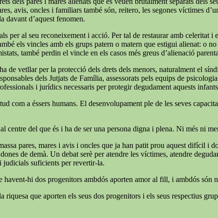
ets dels pares i mares alienats que es veuen brutalment separats dels seus f
ares, avis, oncles i familiars també són, reitero, les segones víctimes d’
ida davant d’aquest fenomen.
ls per al seu reconeixement i acció. Per tal de restaurar amb celeritat i
també els vincles amb els grups patern o matern que estigui alienat: o no é
mistats, també perdin el vincle en els casos més greus d’alienació parent
e ha de vetllar per la protecció dels drets dels menors, naturalment el s
 responsables dels Jutjats de Família, assessorats pels equips de psicologi
rofessionals i jurídics necessaris per protegir degudament aquests infants
 plenitud com a éssers humans. El desenvolupament ple de les seves capaci
 al centre del que és i ha de ser una persona digna i plena. Ni més ni m
massa pares, mares i avis i oncles que ja han patit prou aquest difícil i
 i dones de demà. Un debat serè per atendre les víctimes, atendre degudame
judicials suficients per revertir-la.
ue havent-hi dos progenitors ambdós aporten amor al fill, i ambdós són ne
a riquesa que aporten els seus dos progenitors i els seus respectius grups 