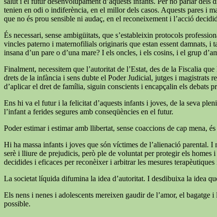
salut i el futur desenvolupament d’aquests infants. Per no parlar dels dr
tenien en odi o indiferència, en el millor dels casos. Aquests pares i m
que no és prou sensible ni audaç, en el reconeixement i l’acció decid
És necessari, sense ambigüitats, que s’estableixin protocols professiona
vincles paterno i maternofilials originaris que estan essent damnats, i 
insana d’un pare o d’una mare? I els oncles, i els cosins, i el grup d’a
Finalment, necessitem que l’autoritat de l’Estat, des de la Fiscalia qu
drets de la infància i sens dubte el Poder Judicial, jutges i magistrats
d’aplicar el dret de família, siguin conscients i encapçalin els debats p
Ens hi va el futur i la felicitat d’aquests infants i joves, de la seva
l’infant a ferides segures amb conseqüències en el futur.
Poder estimar i estimar amb llibertat, sense coaccions de cap mena, és
Hi ha massa infants i joves que són víctimes de l’alienació parental. I 
serè i lliure de prejudicis, però ple de voluntat per protegir els homes
decidides i eficaces per reconèixer i arbitrar les mesures terapèutiques i 
La societat líquida difumina la idea d’autoritat. I desdibuixa la idea q
Els nens i nenes i adolescents mereixen gaudir de l’amor, el bagatge i l
possible.