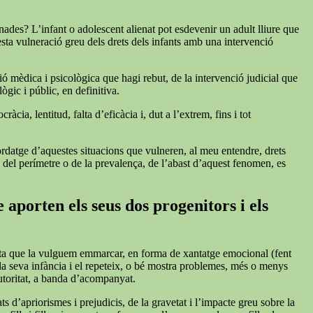
nades? L’infant o adolescent alienat pot esdevenir un adult lliure que
esta vulneració greu dels drets dels infants amb una intervenció
ió mèdica i psicològica que hagi rebut, de la intervenció judicial que
ògic i públic, en definitiva.
cia, lentitud, falta d’eficàcia i, dut a l’extrem, fins i tot
bordatge d’aquestes situacions que vulneren, al meu entendre, drets
s del perímetre o de la prevalença, de l’abast d’aquest fenomen, es
 aporten els seus dos progenitors i els
iqueta que la vulguem emmarcar, en forma de xantatge emocional (fent
 la seva infància i el repeteix, o bé mostra problemes, més o menys
autoritat, a banda d’acompanyat.
s d’apriorismes i prejudicis, de la gravetat i l’impacte greu sobre la