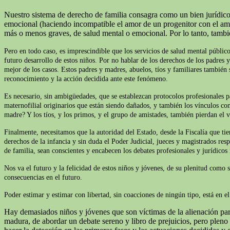
Nuestro sistema de derecho de familia consagra como un bien jurídico 
emocional (haciendo incompatible el amor de un progenitor con el amor 
más o menos graves, de salud mental o emocional. Por lo tanto, tamb
Pero en todo caso, es imprescindible que los servicios de salud mental público
futuro desarrollo de estos niños. Por no hablar de los derechos de los padres 
mejor de los casos. Estos padres y madres, abuelos, tíos y familiares también s
reconocimiento y la acción decidida ante este fenómeno.
Es necesario, sin ambigüedades, que se establezcan protocolos profesionales p
maternofilial originarios que están siendo dañados, y también los vínculos con
madre? Y los tíos, y los primos, y el grupo de amistades, también pierdan el v
Finalmente, necesitamos que la autoridad del Estado, desde la Fiscalía que t
derechos de la infancia y sin duda el Poder Judicial, jueces y magistrados res
de familia, sean conscientes y encabecen los debates profesionales y jurídicos
Nos va el futuro y la felicidad de estos niños y jóvenes, de su plenitud como 
consecuencias en el futuro.
Poder estimar y estimar con libertad, sin coacciones de ningún tipo, está en 
Hay demasiados niños y jóvenes que son víctimas de la alienación pare
madura, de abordar un debate sereno y libro de prejuicios, pero plen