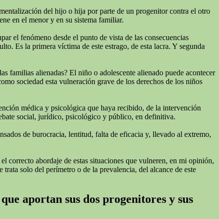
talización del hijo o hija por parte de un progenitor contra el otro
ne en el menor y en su sistema familiar.
cupar el fenómeno desde el punto de vista de las consecuencias
lto. Es la primera víctima de este estrago, de esta lacra. Y segunda
las familias alienadas? El niño o adolescente alienado puede acontecer
 como sociedad esta vulneración grave de los derechos de los niños
tención médica y psicológica que haya recibido, de la intervención
te social, jurídico, psicológico y público, en definitiva.
ados de burocracia, lentitud, falta de eficacia y, llevado al extremo,
 el correcto abordaje de estas situaciones que vulneren, en mi opinión,
 trata solo del perímetro o de la prevalencia, del alcance de este
 que aportan sus dos progenitores y sus