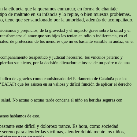
on la etiqueta que la queramos enmarcar, en forma de chantaje
ipo de maltrato en su infancia y lo repite, o bien muestra problemas,
to, tiene que ser sancionado por la autoridad, además de acompañado.
iorismos y prejuicios, de la gravedad y el impacto grave sobre la salud y el
ransformarse el amor que sus hijos les tenían en odio o indiferencia, en el
iales, de protección de los menores que no es bastante sensible ni audaz, en el
acompañamiento terapéutico y judicial necesario, los vínculos paterno y
pierdan sus nietos, por la decisión alienadora e insana de un padre o de una
l síndico de agravios como comisionado del Parlamento de Cataluña por los
*EATAF) que les asisten en su valiosa y difícil función de aplicar el derecho
e salud. No actuar o actuar tarde condena el niño en heridas seguras con
 menos hablamos de esto.
astante este difícil y doloroso trance. Es hora, como sociedad
sereno para atender las víctimas, atender debidamente los niños,