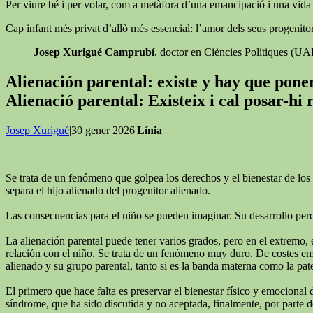
Per viure bé i per volar, com a metàfora d’una emancipació i una vida ll
Cap infant més privat d’allò més essencial: l’amor dels seus progenitor
Josep Xurigué Camprubí
, doctor en Ciències Polítiques (U
Alienación parental: existe y hay que pon
Alienació parental: Existeix i cal posar-hi
Josep Xurigué
|30 gener 2026|
Línia
Se trata de un fenómeno que golpea los derechos y el bienestar de los 
separa el hijo alienado del progenitor alienado.
Las consecuencias para el niño se pueden imaginar. Su desarrollo perde
La alienación parental puede tener varios grados, pero en el extremo, 
relación con el niño. Se trata de un fenómeno muy duro. De costes emoc
alienado y su grupo parental, tanto si es la banda materna como la pat
El primero que hace falta es preservar el bienestar físico y emocional 
síndrome, que ha sido discutida y no aceptada, finalmente, por parte de