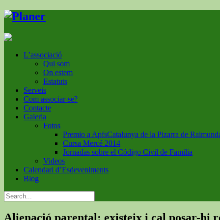
L’associació
Qui som
On estem
Estatuts
Serveis
Com associar-se?
Contacte
Galeria
Fotos
Premio a ApfsCatalunya de la Pizarra de Raimund
Cursa Mercé 2014
Jornadas sobre el Código Civil de Familia
Videos
Calendari d’Esdeveniments
Blog
Alienació parental: existeix i cal posar-hi 