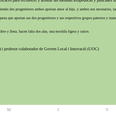
ficaces para reconocer y arbitrar las medidas terapéuticas y judiciales suf
biendo dos progenitores ambos aportan amor al hijo, y ambos son necesarios, tam
iqueza que aportan sus dos progenitores y sus respectivos grupos paternos y mate
re y llena, hacen falta dos alas, una mochila ligera y raíces.
B) i profesor colaborador de Govern Local i Innovació (UOC)
M
J
V