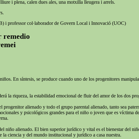
iure i plena, calen dues ales, una motxilla lleugera i arrels.
s.
AB) i professor col·laborador de Govern Local i Innovació (UOC)
er remedio
 remei
niños. En síntesis, se produce cuando uno de los progenitores manipula e
rá la riqueza, la estabilidad emocional de fluir del amor de los dos pro
el progenitor alienado y todo el grupo parental alienado, tanto sea pate
ionales y psicológicos grandes para el niño o joven que es víctima de l
erna.
del niño alienado. El bien superior jurídico y vital es el bienestar del 
 la ciencia y del mundo institucional y jurídico a casa nuestra.