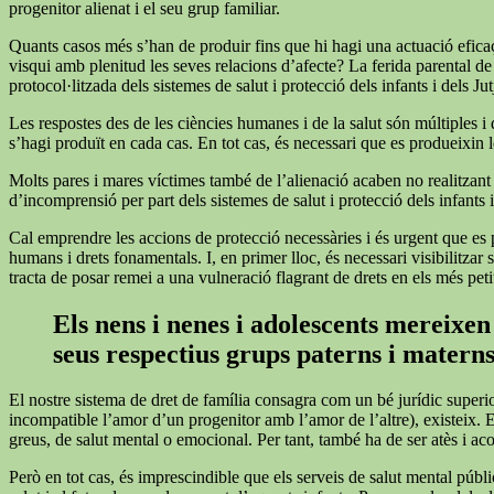
progenitor alienat i el seu grup familiar.
Quants casos més s’han de produir fins que hi hagi una actuació eficaç 
visqui amb plenitud les seves relacions d’afecte? La ferida parental de
protocol·litzada dels sistemes de salut i protecció dels infants i dels Ju
Les respostes des de les ciències humanes i de la salut són múltiples i
s’hagi produït en cada cas. En tot cas, és necessari que es produeixin le
Molts pares i mares víctimes també de l’alienació acaben no realitzant les
d’incomprensió per part dels sistemes de salut i protecció dels infants i
Cal emprendre les accions de protecció necessàries i és urgent que es p
humans i drets fonamentals. I, en primer lloc, és necessari visibilitza
tracta de posar remei a una vulneració flagrant de drets en els més peti
Els nens i nenes i adolescents mereixen 
seus respectius grups paterns i matern
El nostre sistema de dret de família consagra com un bé jurídic superi
incompatible l’amor d’un progenitor amb l’amor de l’altre), existeix. 
greus, de salut mental o emocional. Per tant, també ha de ser atès i a
Però en tot cas, és imprescindible que els serveis de salut mental públi