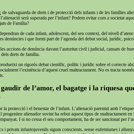
de salvaguarda de drets i de protecció dels infants i de les famílies alie
 l’alienació serà superada per l’infant? Podem evitar com a societat aqu
tjats de Família?
 dependran de cada infant, adolescent, del seu context, del nivell d’atenc
s denúncies i que formi part de l’agenda del debat social, jurídic, psicol
 accions de denúncia davant l’autoritat civil i judicial, cansats de burocrà
 dels drets de família.
rodueixi un rigorós debat científic, polític i jurídic sobre el correcte a
r socialment l’existència d’aquest cruel maltractament. No es tracta nomé
ts.
gaudir de l’amor, el bagatge i la riquesa que
s
or la protecció i el benestar de l’infant. L’alienació parental amb l’et
El progenitor alienador sovint ha rebut aquest tipus de maltractament en
companyat. I si no cessa el seu comportament, ha de ser sancionat per l’
cs i privats infantojuvenils siguin conscients, sense eufemismes i allunyat