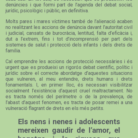
denúncies i que formi part de l’agenda del debat social,
jurídic, psicològic i públic, en definitiva.
Molts pares i mares víctimes també de l’alienació acaben
no realitzant les accions de denúncia davant l’autoritat civil
i judicial, cansats de burocràcia, lentitud, falta d’eficàcia i,
dut a l’extrem, fins i tot d’incomprensió per part dels
sistemes de salut i protecció dels infants i dels drets de
família.
Cal emprendre les accions de protecció necessàries i és
urgent que es produeixi un rigorós debat científic, polític i
jurídic sobre el correcte abordatge d’aquestes situacions
que vulneren, al meu entendre, drets humans i drets
fonamentals. I, en primer lloc, és necessari visibilitzar
socialment l’existència d’aquest cruel maltractament. No
es tracta només del perímetre o de la prevalença, de
l’abast d’aquest fenomen, es tracta de posar remei a una
vulneració flagrant de drets en els més petits.
Els nens i nenes i adolescents
mereixen gaudir de l’amor, el