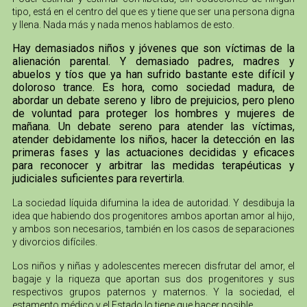
tipo, está en el centro del que es y tiene que ser una persona digna
y llena. Nada más y nada menos hablamos de esto.
Hay demasiados niños y jóvenes que son víctimas de la
alienación parental. Y demasiado padres, madres y
abuelos y tíos que ya han sufrido bastante este difícil y
doloroso trance. Es hora, como sociedad madura, de
abordar un debate sereno y libro de prejuicios, pero pleno
de voluntad para proteger los hombres y mujeres de
mañana. Un debate sereno para atender las víctimas,
atender debidamente los niños, hacer la detección en las
primeras fases y las actuaciones decididas y eficaces
para reconocer y arbitrar las medidas terapéuticas y
judiciales suficientes para revertirla.
La sociedad líquida difumina la idea de autoridad. Y desdibuja la
idea que habiendo dos progenitores ambos aportan amor al hijo,
y ambos son necesarios, también en los casos de separaciones
y divorcios difíciles.
Los niños y niñas y adolescentes merecen disfrutar del amor, el
bagaje y la riqueza que aportan sus dos progenitores y sus
respectivos grupos paternos y maternos. Y la sociedad, el
estamento médico y el Estado lo tiene que hacer posible.