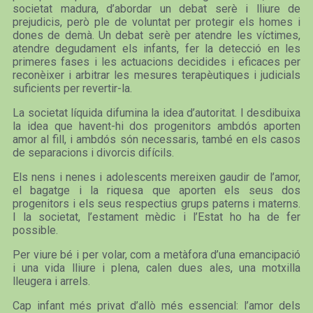
societat madura, d’abordar un debat serè i lliure de
prejudicis, però ple de voluntat per protegir els homes i
dones de demà. Un debat serè per atendre les víctimes,
atendre degudament els infants, fer la detecció en les
primeres fases i les actuacions decidides i eficaces per
reconèixer i arbitrar les mesures terapèutiques i judicials
suficients per revertir-la.
La societat líquida difumina la idea d’autoritat. I desdibuixa
la idea que havent-hi dos progenitors ambdós aporten
amor al fill, i ambdós són necessaris, també en els casos
de separacions i divorcis difícils.
Els nens i nenes i adolescents mereixen gaudir de l’amor,
el bagatge i la riquesa que aporten els seus dos
progenitors i els seus respectius grups paterns i materns.
I la societat, l’estament mèdic i l’Estat ho ha de fer
possible.
Per viure bé i per volar, com a metàfora d’una emancipació
i una vida lliure i plena, calen dues ales, una motxilla
lleugera i arrels.
Cap infant més privat d’allò més essencial: l’amor dels