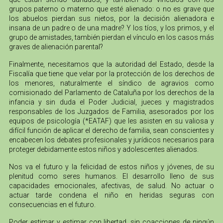
grupos paterno o materno que esté alienado: o no es grave que
los abuelos pierdan sus nietos, por la decisión alienadora e
insana de un padre o de una madre? Y los tíos, y los primos, y el
grupo de amistades, también pierdan el vínculo en los casos más
graves de alienación parental?
Finalmente, necesitamos que la autoridad del Estado, desde la
Fiscalía que tiene que velar por la protección de los derechos de
los menores, naturalmente el síndico de agravios como
comisionado del Parlamento de Cataluña por los derechos de la
infancia y sin duda el Poder Judicial, jueces y magistrados
responsables de los Juzgados de Familia, asesorados por los
equipos de psicología (*EATAF) que les asisten en su valiosa y
difícil función de aplicar el derecho de familia, sean conscientes y
encabecen los debates profesionales y jurídicos necesarios para
proteger debidamente estos niños y adolescentes alienados.
Nos va el futuro y la felicidad de estos niños y jóvenes, de su
plenitud como seres humanos. El desarrollo lleno de sus
capacidades emocionales, afectivas, de salud. No actuar o
actuar tarde condena el niño en heridas seguras con
consecuencias en el futuro.
Poder estimar y estimar con libertad, sin coacciones de ningún