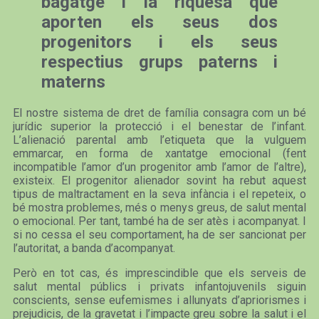
bagatge i la riquesa que
aporten els seus dos
progenitors i els seus
respectius grups paterns i
materns
El nostre sistema de dret de família consagra com un bé
jurídic superior la protecció i el benestar de l’infant.
L’alienació parental amb l’etiqueta que la vulguem
emmarcar, en forma de xantatge emocional (fent
incompatible l’amor d’un progenitor amb l’amor de l’altre),
existeix. El progenitor alienador sovint ha rebut aquest
tipus de maltractament en la seva infància i el repeteix, o
bé mostra problemes, més o menys greus, de salut mental
o emocional. Per tant, també ha de ser atès i acompanyat. I
si no cessa el seu comportament, ha de ser sancionat per
l’autoritat, a banda d’acompanyat.
Però en tot cas, és imprescindible que els serveis de
salut mental públics i privats infantojuvenils siguin
conscients, sense eufemismes i allunyats d’apriorismes i
prejudicis, de la gravetat i l’impacte greu sobre la salut i el