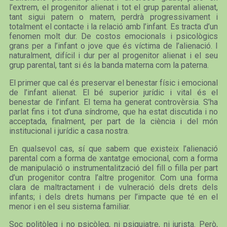
l’extrem, el progenitor alienat i tot el grup parental alienat,
tant sigui patern o matern, perdrà progressivament i
totalment el contacte i la relació amb l’infant. Es tracta d’un
fenomen molt dur. De costos emocionals i psicològics
grans per a l’infant o jove que és víctima de l’alienació. I
naturalment, difícil i dur per al progenitor alienat i el seu
grup parental, tant si és la banda materna com la paterna.
El primer que cal és preservar el benestar físic i emocional
de l’infant alienat. El bé superior jurídic i vital és el
benestar de l’infant. El tema ha generat controvèrsia. S’ha
parlat fins i tot d’una síndrome, que ha estat discutida i no
acceptada, finalment, per part de la ciència i del món
institucional i jurídic a casa nostra.
En qualsevol cas, sí que sabem que existeix l’alienació
parental com a forma de xantatge emocional, com a forma
de manipulació o instrumentalització del fill o filla per part
d’un progenitor contra l’altre progenitor. Com una forma
clara de maltractament i de vulneració dels drets dels
infants; i dels drets humans per l’impacte que té en el
menor i en el seu sistema familiar.
Soc politòleg i no psicòleg, ni psiquiatre, ni jurista. Però,