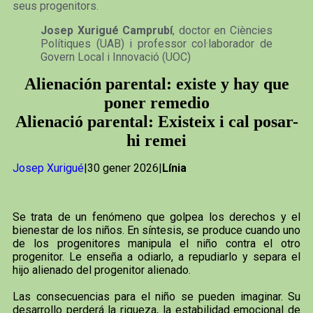
seus progenitors.
Josep Xurigué Camprubí
, doctor en Ciències
Polítiques (UAB) i professor col·laborador de
Govern Local i Innovació (UOC)
Alienación parental: existe y hay que
poner remedio
Alienació parental: Existeix i cal posar-
hi remei
Josep Xurigué
|30 gener 2026|
Línia
Se trata de un fenómeno que golpea los derechos y el
bienestar de los niños. En síntesis, se produce cuando uno
de los progenitores manipula el niño contra el otro
progenitor. Le enseña a odiarlo, a repudiarlo y separa el
hijo alienado del progenitor alienado.
Las consecuencias para el niño se pueden imaginar. Su
desarrollo perderá la riqueza, la estabilidad emocional de