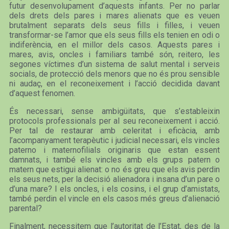
futur desenvolupament d’aquests infants. Per no parlar
dels drets dels pares i mares alienats que es veuen
brutalment separats dels seus fills i filles, i veuen
transformar-se l’amor que els seus fills els tenien en odi o
indiferència, en el millor dels casos. Aquests pares i
mares, avis, oncles i familiars també són, reitero, les
segones víctimes d’un sistema de salut mental i serveis
socials, de protecció dels menors que no és prou sensible
ni audaç, en el reconeixement i l’acció decidida davant
d’aquest fenomen.
És necessari, sense ambigüitats, que s’estableixin
protocols professionals per al seu reconeixement i acció.
Per tal de restaurar amb celeritat i eficàcia, amb
l’acompanyament terapèutic i judicial necessari, els vincles
paterno i maternofilials originaris que estan essent
damnats, i també els vincles amb els grups patern o
matern que estigui alienat: o no és greu que els avis perdin
els seus nets, per la decisió alienadora i insana d’un pare o
d’una mare? I els oncles, i els cosins, i el grup d’amistats,
també perdin el vincle en els casos més greus d’alienació
parental?
Finalment, necessitem que l’autoritat de l’Estat, des de la