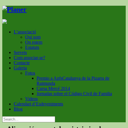
L’associació
Qui som
On estem
Estatuts
Serveis
Com associar-se?
Contacte
Galeria
Fotos
Premio a ApfsCatalunya de la Pizarra de
Raimunda
Cursa Mercé 2014
Jornadas sobre el Código Civil de Familia
Videos
Calendari d’Esdeveniments
Blog