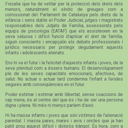
Fiscalia que ha de vetllar per la protecció dels drets dels
menors, naturalment el síndic de greuges com a
comissionat del Parlament de Catalunya pels drets de la
infància i sens dubte el Poder Judicial, jutges i magistrats
responsables dels Jutjats de Família, assessorats pels
equips de psicologia (EATAF) que els assisteixen en la
seva valuosa i difícil funció d’aplicar el dret de família,
siguin conscients i encapçalin els debats professionals i
jurídics necessaris per protegir degudament aquests
infants i adolescents alienats.
Ens hi va el futur i la felicitat d’aquests infants i joves, de la
seva plenitud com a éssers humans. El desenvolupament
ple de les seves capacitats emocionals, afectives, de
salut. No actuar o actuar tard condemna l’infant a ferides
segures amb conseqüències en el futur.
Poder estimar i estimar amb llibertat, sense coaccions de
cap mena, és al centre del que és i ha de ser una persona
digna i plena. Ni més ni menys parlem d’això.
Hi ha massa infants i joves que són víctimes de l’alienació
parental. I massa pares, mares i avis i oncles que ja han
patit prou aquest difícil i dolorós tràngol. És hora, com a