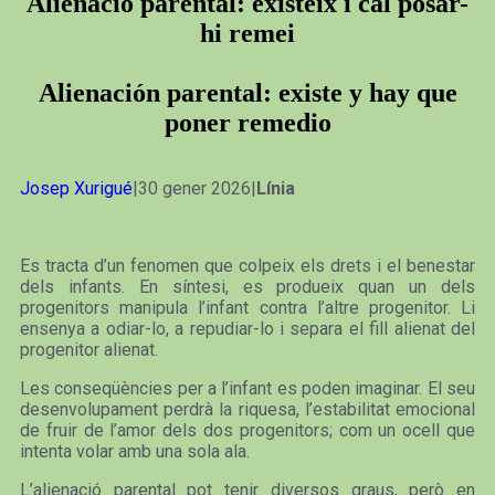
Alienació parental: existeix i cal posar-
hi remei
Alienación parental: existe y hay que
poner remedio
Josep Xurigué
|30 gener 2026|
Línia
Es tracta d’un fenomen que colpeix els drets i el benestar
dels infants. En síntesi, es produeix quan un dels
progenitors manipula l’infant contra l’altre progenitor. Li
ensenya a odiar-lo, a repudiar-lo i separa el fill alienat del
progenitor alienat.
Les conseqüències per a l’infant es poden imaginar. El seu
desenvolupament perdrà la riquesa, l’estabilitat emocional
de fruir de l’amor dels dos progenitors; com un ocell que
intenta volar amb una sola ala.
L’alienació parental pot tenir diversos graus, però en