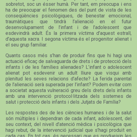
sobretot, soc un ésser humà. Per tant, em preocupa i ens
ha de preocupar el fenomen des del punt de vista de les
conseqüències psicològiques, de benestar emocional,
traumàtiques que tindrà l’alienació en el futur
desenvolupament de l’infant i de l’adolescent que
esdevindrà adult. És la primera víctima d’aquest estrall,
d’aquesta xacra. I segona víctima és el progenitor alienat i
el seu grup familiar.
Quants casos més s’han de produir fins que hi hagi una
actuació eficaç de salvaguarda de drets i de protecció dels
infants i de les famílies alienades? L’infant o adolescent
alienat pot esdevenir un adult lliure que visqui amb
plenitud les seves relacions d’afecte? La ferida parental
de l’alienació serà superada per l’infant? Podem evitar com
a societat aquesta vulneració greu dels drets dels infants
amb una intervenció protocol·litzada dels sistemes de
salut i protecció dels infants i dels Jutjats de Família?
Les respostes des de les ciències humanes i de la salut
són múltiples i dependran de cada infant, adolescent, del
seu context, del nivell d’atenció mèdica i psicològica que
hagi rebut, de la intervenció judicial que s’hagi produït en
cada cas. En tot cas, és necessari que es produeixin les