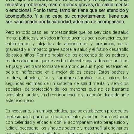
muestra problemas, más o menos graves, de salud mental
o emocional. Por lo tanto, también tiene que ser atendido y
acompañado. Y si no cesa su comportamiento, tiene que
ser sancionado por la autoridad, además de acompañado.
Pero en todo caso, es imprescindible que los servicios de salud
mental públicos y privados infantojuveniles sean conscientes, sin
eufemismos y alejados de apriorismos y prejuicios, de la
gravedad y el impacto grave sobre la salud y el futuro desarrollo
de estos niños. Por no hablar de los derechos de los padres y
madres alienados que se ven brutalmente separados de sus hijos
e hijas, y ven transformarse el amor que sus hijos les tenían en
odio o indiferencia, en el mejor de los casos. Estos padres y
madres, abuelos, tíos y familiares también son, reitero, las
segundas víctimas de un sistema de salud mental y servicios
sociales, de protección de los menores que no es bastante
sensible ni audaz, en el reconocimiento y la acción decidida ante
este fenómeno.
Es necesario, sin ambigüedades, que se establezcan protocolos
profesionales para su reconocimiento y acción. Para restaurar
con celeridad y eficacia, con el acompañamiento terapéutico y
judicial necesario, los vínculos paterno y maternofilial originarios
que están siendo dañados, y también los vínculos con los