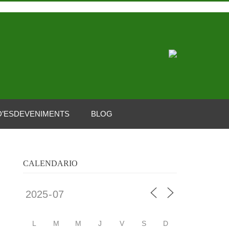
D’ESDEVENIMENTS
BLOG
CALENDARIO
L
M
M
J
V
S
D