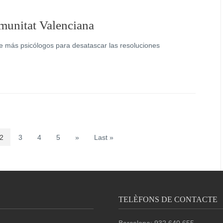
munitat Valenciana
ge más psicólogos para desatascar las resoluciones
2
3
4
5
»
Last »
TELÈFONS DE CONTACTE