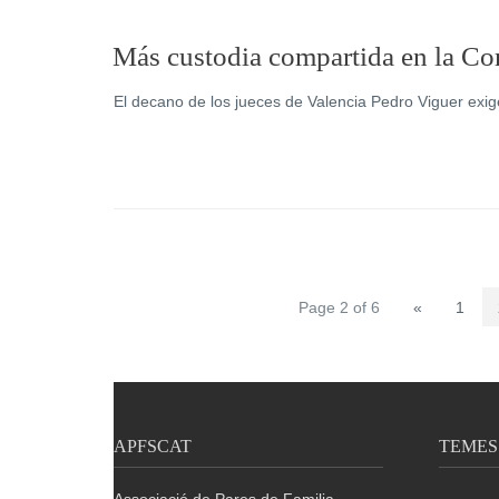
Más custodia compartida en la Co
El decano de los jueces de Valencia Pedro Viguer exi
Page 2 of 6
«
1
APFSCAT
TEMES