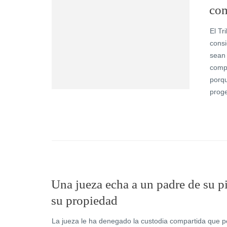
com
El Tr
consi
sean 
compa
porqu
proge
Una jueza echa a un padre de su pi
su propiedad
La jueza le ha denegado la custodia compartida que pe