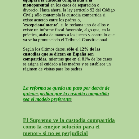
equipara la custodia compartida a la
monoparental
en los casos de separación o
divorcio. Hasta ahora, la ley (artículo 92 del Código
Civil) sólo contempla la custodia compartida si
existe acuerdo entre los padres o,
'excepcionalmente'
, si lo reclama uno de ellos y
existe un informe fiscal favorable, algo que, en la
práctica, ataba de manos a los jueces y contra lo que
ya se ha pronunciado el Tribunal Constitucional.
Según los últimos datos,
sólo el 12% de las
custodias que se dictan en España son
compartidas
, mientras que en el 81% de los casos
se asigna el cuidado a las madres y se establece un
régimen de visitas para los padres
La reforma se queda un paso por detrás de
quienes pedían que la custodia compartida
sea el modelo preferente
El Supremo ve la custodia compartida
como la «mejor solución para el
menor» si no es perjudicial