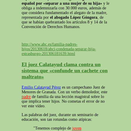
español por «separar a una mujer de su hija»
y le
obliga a indemnizarla con 30.000 euros, además de
que considera fundamentado el alegato de la madre,
representada por
el abogado López Góngora
, de
que se habían quebrantado los artículos 8 y 14 de la
Convención de Derechos Humanos.
http://www.abc.es/familia-padres-
hijos/20130618/abci-condenada-separar-hija-
estrasburgo-201306181639.html
El juez Calatayud clama contra un
sistema que «confunde un cachete con
maltrato»
Emilio Calatayud Pérez
es un campechano Juez de
Menores de Granada. Con un verbo demoledor, este
padre
de familia da una lección magistral sobre lo
que implica tener hijos. No cometas el error de no
ver este vídeo.
Las palabras del juez, durante un seminario de
educación, son tan rotundas como atípicas:
"Tenemos complejo de
joven