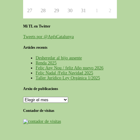
27
28
29
30
31
1
2
Mi TL en Twitter
Tweets por @ApfsCatalunya
Articles recents
Desheredar al hijo ausente
Renda 2025
Feliç Any Nou / feliz Año nuevo 2026
Feliç Nadal /Feliz Navidad 2025
Taller Jurídico Ley Orgánica 1/2025
Arxiu de publicacions
Arxiu
de
publicacions
Contador de visitas