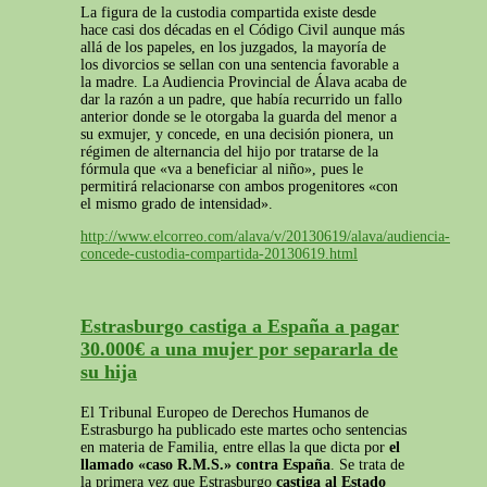
La figura de la custodia compartida existe desde
hace casi dos décadas en el Código Civil aunque más
allá de los papeles, en los juzgados, la mayoría de
los divorcios se sellan con una sentencia favorable a
la madre. La Audiencia Provincial de Álava acaba de
dar la razón a un padre, que había recurrido un fallo
anterior donde se le otorgaba la guarda del menor a
su exmujer, y concede, en una decisión pionera, un
régimen de alternancia del hijo por tratarse de la
fórmula que «va a beneficiar al niño», pues le
permitirá relacionarse con ambos progenitores «con
el mismo grado de intensidad».
http://www.elcorreo.com/alava/v/20130619/alava/audiencia-
concede-custodia-compartida-20130619.html
Estrasburgo castiga a España a pagar
30.000€ a una mujer por separarla de
su hija
El Tribunal Europeo de Derechos Humanos de
Estrasburgo ha publicado este martes ocho sentencias
en materia de Familia, entre ellas la que dicta por
el
llamado «caso R.M.S.» contra España
. Se trata de
la primera vez que Estrasburgo
castiga al Estado