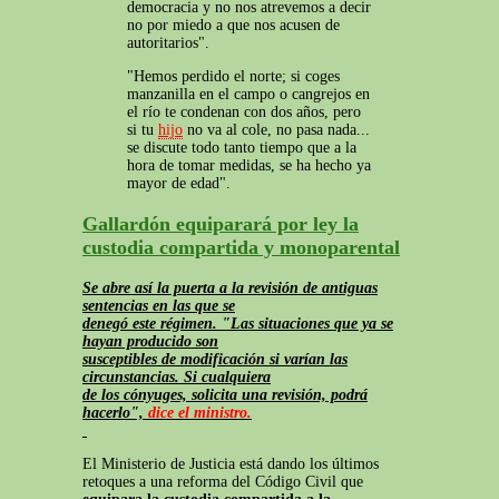
democracia y no nos atrevemos a decir
no por miedo a que nos acusen de
autoritarios".
"Hemos perdido el norte; si coges
manzanilla en el campo o cangrejos en
el río te condenan con dos años, pero
si tu
hijo
no va al cole, no pasa nada...
se discute todo tanto tiempo que a la
hora de tomar medidas, se ha hecho ya
mayor de edad".
Gallardón equiparará por ley la
custodia compartida y monoparental
Se abre así la puerta a la revisión de antiguas
sentencias en las que se
denegó este régimen. "Las situaciones que ya se
hayan producido son
susceptibles de modificación si varían las
circunstancias. Si cualquiera
de los cónyuges, solicita una revisión, podrá
hacerlo",
dice el ministro.
El Ministerio de Justicia está dando los últimos
retoques a una reforma del Código Civil que