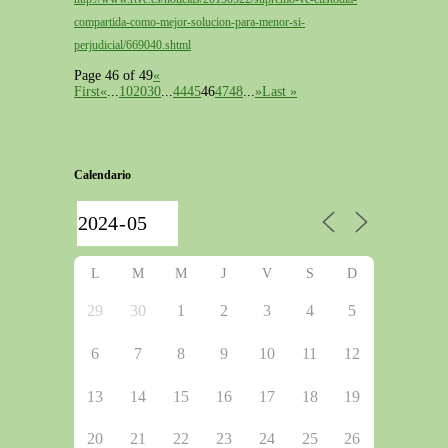
compartida-como-mejor-solucion-para-menor-si-
perjudicial/669040.shtml
Page 46 of 49
«
First
«
...
10
20
30
...
44
45
46
47
48
...
»
Last »
Calendario
L
M
M
J
V
S
D
29
30
1
2
3
4
5
6
7
8
9
10
11
12
13
14
15
16
17
18
19
20
21
22
23
24
25
26