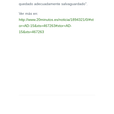
quedado adecuadamente salvaguardado".
Ver más en:
http://www.20minutos.es/noticia/1894321/0/#xt
or=AD-15&xts=467263#xtor=AD-
15&xts=467263