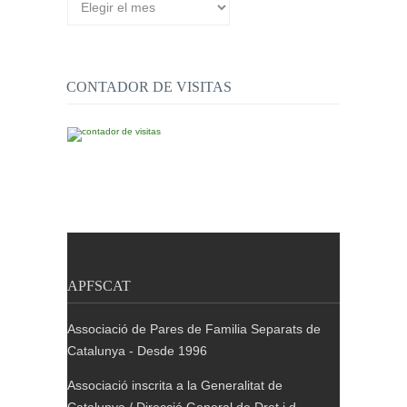
de
publicacions
CONTADOR DE VISITAS
APFSCAT
Associació de Pares de Familia Separats de
Catalunya - Desde 1996
Associació inscrita a la Generalitat de
Catalunya / Direcció General de Dret i d