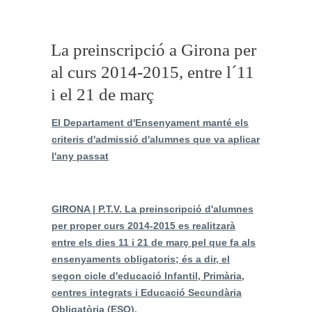
La preinscripció a Girona per
al curs 2014-2015, entre l´11
i el 21 de març
El Departament d'Ensenyament manté els
criteris d'admissió d'alumnes que va aplicar
l'any passat
GIRONA | P.T.V. La preinscripció d'alumnes
per proper curs 2014-2015 es realitzarà
entre els dies 11 i 21 de març pel que fa als
ensenyaments obligatoris; és a dir, el
segon cicle d'educació Infantil, Primària,
centres integrats i Educació Secundària
Obligatòria (ESO).