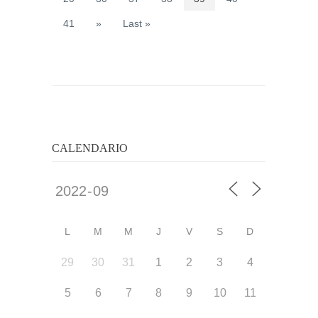
41
»
Last »
CALENDARIO
L
M
M
J
V
S
D
29
30
31
1
2
3
4
5
6
7
8
9
10
11