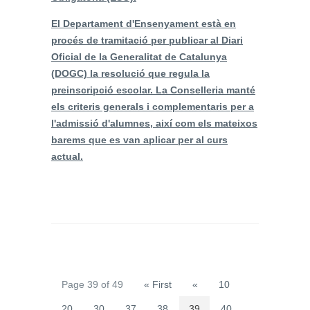
El Departament d'Ensenyament està en
procés de tramitació per publicar al Diari
Oficial de la Generalitat de Catalunya
(DOGC) la resolució que regula la
preinscripció escolar. La Conselleria manté
els criteris generals i complementaris per a
l'admissió d'alumnes, així com els mateixos
barems que es van aplicar per al curs
actual.
Page 39 of 49
« First
«
10
20
30
37
38
39
40