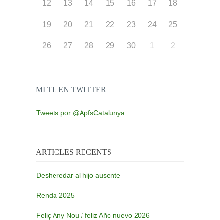
12
13
14
15
16
17
18
19
20
21
22
23
24
25
26
27
28
29
30
1
2
MI TL EN TWITTER
Tweets por @ApfsCatalunya
ARTICLES RECENTS
Desheredar al hijo ausente
Renda 2025
Feliç Any Nou / feliz Año nuevo 2026